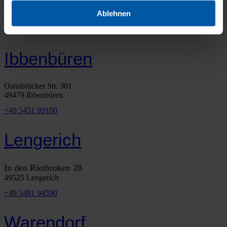
Ablehnen
FAHRZEUGSUCHE
Ibbenbüren
Osnabrücker Str. 301
49479 Ibbenbüren
+49 5451 99100
Lengerich
In den Rietbroken 28
49525 Lengerich
+49 5481 94590
Warendorf