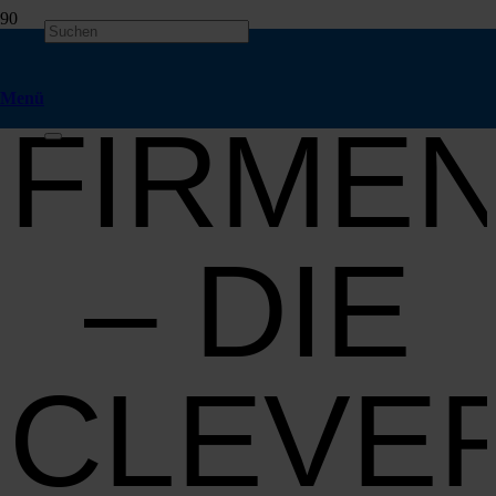
Menü
FIRME
– DIE
CLEVE