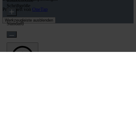
Inhaltsmodule
Schriftgröße
Präsentiert von
OneTap
Werkzeugleiste ausblenden
Standard
Lesbare Schrift
Zeilenhöhe
Standard