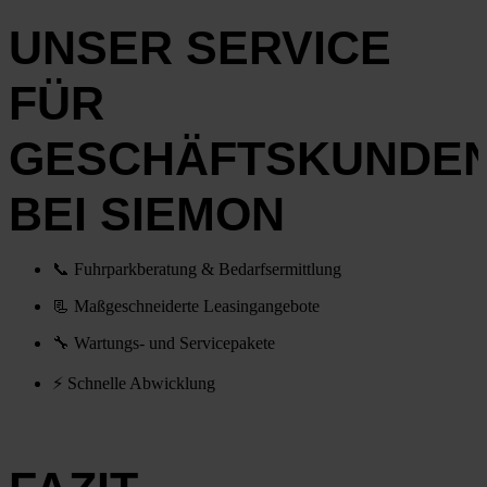
UNSER SERVICE
FÜR
GESCHÄFTSKUNDE
BEI SIEMON
📞
Fuhr­park­be­ra­tung & Bedarfs­er­mitt­lung
📃
Maß­ge­schnei­der­te Lea­sing­an­ge­bo­te
🔧
War­tungs- und Ser­vice­pa­ke­te
⚡
Schnel­le Abwick­lung