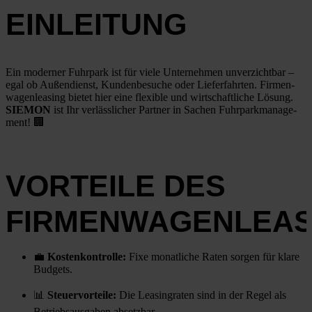
EINLEITUNG
Ein moder­ner Fuhr­park ist für vie­le Unter­neh­men unver­zicht­bar –
egal ob Außen­dienst, Kun­den­be­su­che oder Lie­fer­fahr­ten. Fir­men­
wa­gen­lea­sing bie­tet hier eine fle­xi­ble und wirt­schaft­li­che Lösung.
SIEMON
ist Ihr ver­läss­li­cher Part­ner in Sachen Fuhr­park­ma­nage­
ment!
🏢
VORTEILE DES
FIRMENWAGENLEAS
💼
Kos­ten­kon­trol­le:
Fixe monat­li­che Raten sor­gen für kla­re
Bud­gets.
📊
Steu­er­vor­tei­le:
Die Lea­sing­ra­ten sind in der Regel als
Betriebs­aus­ga­ben absetz­bar.