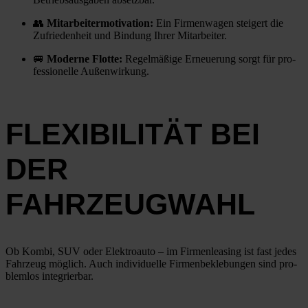
👥
Mit­ar­bei­ter­mo­ti­va­ti­on:
Ein Fir­men­wa­gen stei­gert die
Zufrie­den­heit und Bin­dung Ihrer Mit­ar­bei­ter.
🚐
Moder­ne Flot­te:
Regel­mä­ßi­ge Erneue­rung sorgt für pro­
fes­sio­nel­le Außen­wir­kung.
FLEXIBILITÄT BEI
DER
FAHRZEUGWAHL
Ob Kom­bi, SUV oder Elek­tro­au­to – im Fir­men­lea­sing ist fast jedes
Fahr­zeug mög­lich. Auch indi­vi­du­el­le Fir­men­be­kle­bun­gen sind pro­
blem­los inte­grier­bar.