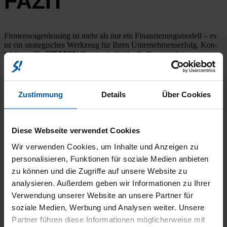
FAZIT
Fir­men­wa­gen­lea­sing ist mehr als nur ein Finan­zie­rungs­mo­dell – es
ist ein stra­te­gi­sches Werk­zeug für Ihren Unter­neh­mens­er­folg. Kon­
tak­tie­ren Sie
SIEMON
für eine indi­vi­du­el­le Bera­tung!
✨
Zustimmung
Details
Über Cookies
WEITERE BEITRÄGE
Diese Webseite verwendet Cookies
Wir verwenden Cookies, um Inhalte und Anzeigen zu
EINLADUNG ZUM ŠKODA BUFFET – ERLEBEN SIE
personalisieren, Funktionen für soziale Medien anbieten
BALANCE HAUTNAH
zu können und die Zugriffe auf unsere Website zu
analysieren. Außerdem geben wir Informationen zu Ihrer
Verwendung unserer Website an unsere Partner für
STEUERLICHER INVESTITIONSBOOSTER 2025: DAS
soziale Medien, Werbung und Analysen weiter. Unsere
MÜSSEN UNTERNEHMEN JETZT ZU ELEKTROAUTOS
Partner führen diese Informationen möglicherweise mit
UND ABSCHREIBUNGEN WISSEN