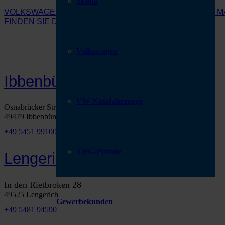
Škoda
VOLKSWAGEN VS. ŠKODA – BEDARFSORIENTIERTER M
FINDEN SIE DAS PASSENDE FAHRZEUG.
Volkswagen
FAHRZEUGSUCHE
Ibbenbüren
VW Nutzfahrzeuge
Osnabrücker Str. 301
49479 Ibbenbüren
+49 5451 99100
THG-Prämie
Lengerich
In den Rietbroken 28
49525 Lengerich
Gewerbekunden
+49 5481 94590