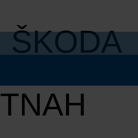
M ŠKODA
BEN SIE
UTNAH