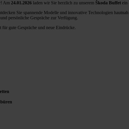
ahr! Am
24.01.2026
laden wir Sie herz­lich zu unse­rem
Ško­da Buf­fet
ein 
nt­de­cken Sie span­nen­de Model­le und inno­va­ti­ve Tech­no­lo­gien haut­
und per­sön­li­che Gesprä­che zur Ver­fü­gung.
it für gute Gesprä­che und neue Ein­drü­cke.
t­ten
bü­ren