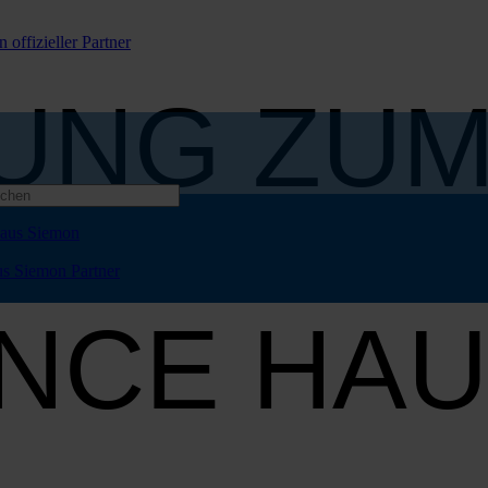
UNG ZU
 – ERLE
NCE HA