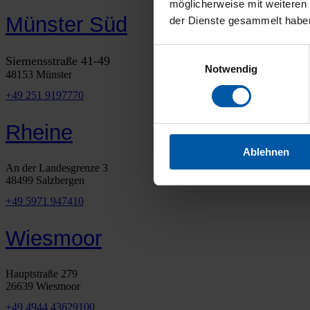
möglicherweise mit weiteren
Münster Süd
der Dienste gesammelt habe
Einwilligungsauswahl
Siemensstraße 41-49
Notwendig
48153 Münster
+49 251 9197770
Rheine
Ablehnen
An der Landesgrenze 3
48499 Salzbergen
+49 5971 947410
Wiesmoor
Hauptstraße 279
26639 Wiesmoor
+49 4944 43629100