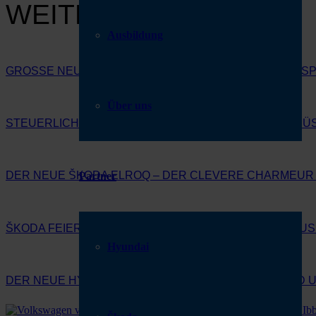
WEITERE BEITRÄGE
Ausbildung
GROSSE NEUERÖFFNUNG AUTOHAUS – JETZT 300 € SPAR
Über uns
STEUERLICHER INVESTITIONSBOOSTER 2025: DAS M
DER NEUE ŠKODA ELROQ – DER CLEVERE CHARMEUR
Partner
ŠKODA FEIERT 130 JAHRE – FEIERN SIE MIT AUTOHAUS
Hyundai
DER NEUE HYUNDAI INSTER – KOMPAKT, SMART UND