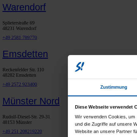
Warendorf
Splieterstraße 69
48231 Warendorf
+49 2581 789770
Emsdetten
Reckenfelder Str. 110
48282 Emsdetten
+49 2572 923400
Zustimmung
Münster Nord
Diese Webseite verwendet 
Rudolf-Diesel-Str. 29-31
Wir verwenden Cookies, um I
48153 Münster
und die Zugriffe auf unsere 
+49 251 208219220
Website an unsere Partner fü