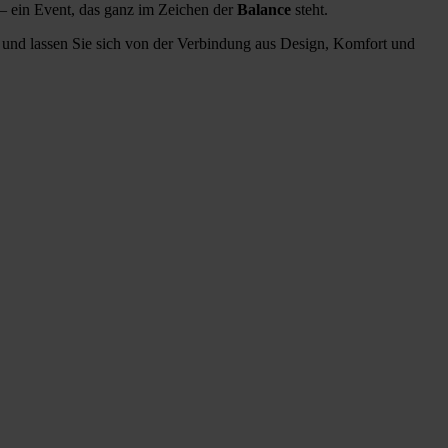
– ein Event, das ganz im Zei­chen der
Balan­ce
steht.
nah und las­sen Sie sich von der Ver­bin­dung aus Design, Kom­fort und