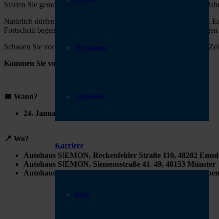
Star­ten Sie gemein­sam mit uns ent­spannt und genuss­voll ins neue J
Natür­lich dür­fen auch die neu­es­ten
Ško­da High­lights
nicht feh­len. E
Fort­schritt begeis­tern. Unser Team steht Ihnen dabei ger­ne für Fra­gen 
Schau­en Sie vor­bei, genie­ßen Sie das Buf­fet und neh­men Sie sich Ze
Wiesmoor
Kom­men Sie vor­bei – wir freu­en uns auf Sie!
🚗✨
Aktuelles
📅 Wann?
24. Janu­ar 2026
📍 Wo?
Karriere
Auto­haus S!EMON, Recken­fel­der Stra­ße 110, 48282 Ems­de
Auto­haus S!EMON, Sie­mens­stra­ße 41–49, 48153 Müns­ter
Auto­haus S!EMON, Osna­brü­cker Stra­ße 301, 49479 Ibben­
Jobs