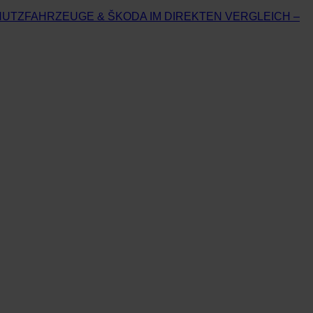
UTZFAHRZEUGE & ŠKODA IM DIREKTEN VERGLEICH –