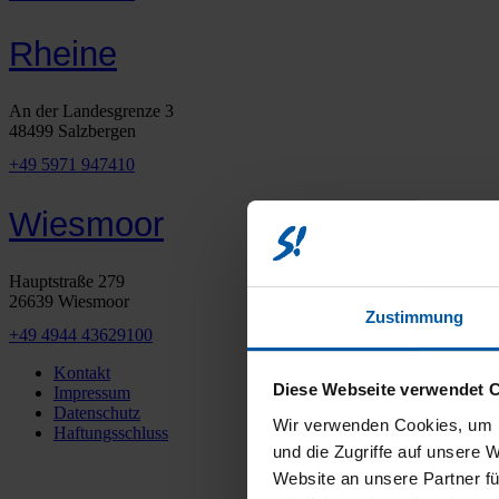
Rheine
An der Landesgrenze 3
48499 Salzbergen
+49 5971 947410
Wiesmoor
Hauptstraße 279
26639 Wiesmoor
Zustimmung
+49 4944 43629100
Kontakt
Diese Webseite verwendet 
Impressum
Datenschutz
Wir verwenden Cookies, um I
Haftungsschluss
und die Zugriffe auf unsere 
Website an unsere Partner fü