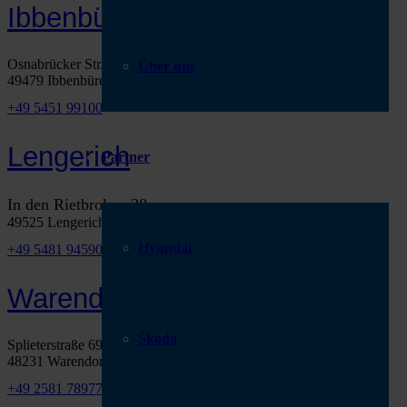
Ibbenbüren
Osnabrücker Str. 301
Über uns
49479 Ibbenbüren
+49 5451 99100
Lengerich
Partner
In den Rietbroken 28
49525 Lengerich
Hyundai
+49 5481 94590
Warendorf
Škoda
Splieterstraße 69
48231 Warendorf
+49 2581 789770