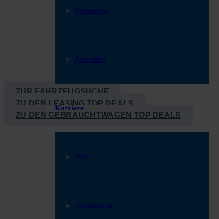
BEI SIE
Wiesmoor
Aktuelles
Fin­de mit unse­rer Fahr­zeug­su­che aus über 1200 sofort ver­füg­ba­ren
ZUR FAHR­ZEUG­SU­CHE
ZU DEN LEA­SING TOP DEALS
Karriere
ZU DEN GEBRAUCHT­WA­GEN TOP DEALS
Jobs
FAHRZEUGSUCHE
Ausbildung