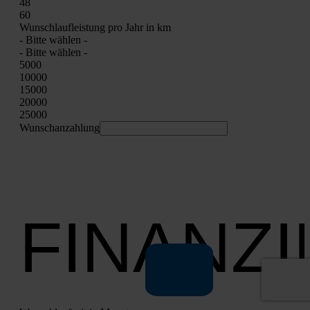
48
60
Wunsch­lauf­leis­tung pro Jahr in km
- Bit­te wäh­len -
- Bit­te wäh­len -
5000
10000
15000
20000
25000
Wunschan­zah­lung
FINANZ