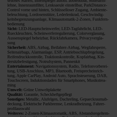
sel­lo­ses Star­ten, Innen­spie­gel autom. abblend­bar, Mit­tel­arm­
leh­ne, Innen­raum­fil­ter, Lenk­saeu­le ein­stell­bar, Park­Di­stance­
Con­trol vor­ne und hin­ten, Schlüs­sel­lo­ser Zugang, Ambi­en­te­
be­leuch­tung, Lor­do­sen­stüt­ze, Leder­lenk­rad, Geschwin­dig­
keits­be­gren­zungs­an­la­ge, Kli­ma­au­to­ma­tik-2-Zonen, Funk­fern­
be­die­nung
Sicht:
LED-Haupt­schein­wer­fer, LED-Tag­fahr­licht, LED-
Rueck­leuch­ten, Schein­wer­fer­re­gu­lie­rung, Color­ver­gla­sung,
Aus­sen­spie­gel beheiz­bar, Rück­fahr­ka­me­ra, Pri­va­cy­ver­gla­
sung
Sicher­heit:
ABS, Air­bag, Bei­fah­rer-Air­bag, Weg­fahr­sper­re,
Sei­ten­air­bags, Alarm­an­la­ge, ESP, Antriebs­schlupf­re­ge­lung,
Rei­fen­druck­kon­trol­le, Trak­ti­ons­kon­trol­le, Kopf­air­bag, Kin­
der­sitz­be­fes­ti­gung, Not­ruf­sys­tem, Pan­nen­kit
Enter­tain­ment:
Navi­ga­ti­ons­sys­tem, Radio, Tele­fon­vor­be­rei­
tung, USB-Anschluss, MP3, Blue­tooth, Frei­sprech­ein­rich­
tung, Apple Car­Play, Android Auto, Sprach­steue­rung, DAB,
Touch­screen, Induk­ti­ons­la­den für Smart­phones, Musik­strea­
ming
Umwelt:
Grü­ne Umwelt­pla­ket­te
Qua­li­tät:
Garan­tie, Scheck­heft­ge­pflegt
Sons­ti­ges:
Metal­lic, Alu­fel­gen, Dach­re­ling, Gepaeck­raum­ab­
de­ckung, Elek­tri­sche Park­brem­se, Lenk­rad­hei­zung, Fah­rer­
pro­fil­aus­wahl
Wei­te­res:
2‑Zo­nen-Kli­ma­au­to­ma­tik, ABS, Abstands­re­gel­tem­