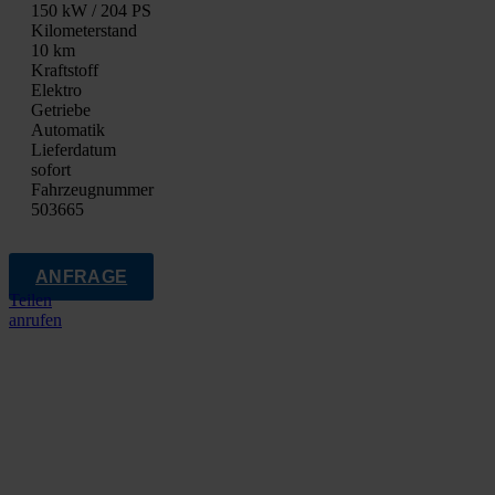
150 kW / 204 PS
Kilo­me­ter­stand
10 km
Kraft­stoff
Elek­tro
Getrie­be
Auto­ma­tik
Lie­fer­da­tum
sofort
Fahrzeugnummer
503665
ANFRAGE
Teilen
anrufen