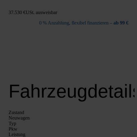
37.530 €
USt. aus­weis­bar
0 % Anzah­lung, fle­xi­bel finan­zie­ren –
ab 99 €
Fahrzeugdetail
Zustand
Neu­wa­gen
Typ
Pkw
Leis­tung