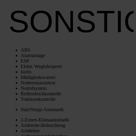
SONSTI
ABS
Alarm­an­la­ge
ESP
Elektr. Weg­fahr­sper­re
Iso­fix
Müdig­keits­war­ner
Not­brems­as­sis­tent
Not­ruf­sys­tem
Rei­fen­druck­kon­trol­le
Trak­ti­ons­kon­trol­le
Star­t/­Stopp-Auto­ma­tik
2‑Zo­nen-Kli­ma­au­to­ma­tik
Ambi­en­te-Beleuch­tung
Arm­leh­ne