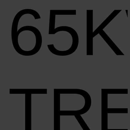
65
TR