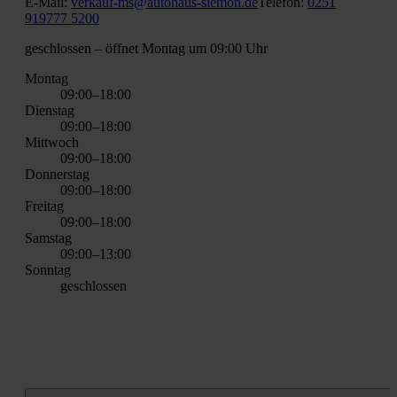
E‑Mail:
verkauf-ms@autohaus-siemon.de
Tele­fon:
0251
919777 5200
geschlos­sen
– öff­net Mon­tag um 09:00 Uhr
Mon­tag
09:00–18:00
Diens­tag
09:00–18:00
Mitt­woch
09:00–18:00
Don­ners­tag
09:00–18:00
Frei­tag
09:00–18:00
Sams­tag
09:00–13:00
Sonn­tag
geschlos­sen