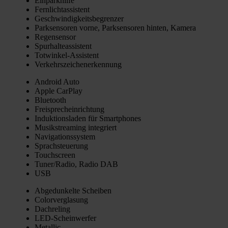
Ein­park­hil­fe
Fern­licht­as­sis­tent
Geschwin­dig­keits­be­gren­zer
Park­sen­so­ren vor­ne, Park­sen­so­ren hin­ten, Kame­ra
Regen­sen­sor
Spur­hal­te­as­sis­tent
Tot­win­kel-Assis­tent
Ver­kehrs­zei­chen­er­ken­nung
Android Auto
Apple Car­Play
Blue­tooth
Frei­sprech­ein­rich­tung
Induk­ti­ons­la­den für Smart­phones
Musik­strea­ming inte­griert
Navi­ga­ti­ons­sys­tem
Sprach­steue­rung
Touch­screen
Tuner/Radio, Radio DAB
USB
Abge­dun­kel­te Schei­ben
Color­ver­gla­sung
Dach­re­ling
LED-Schein­wer­fer
Metal­lic