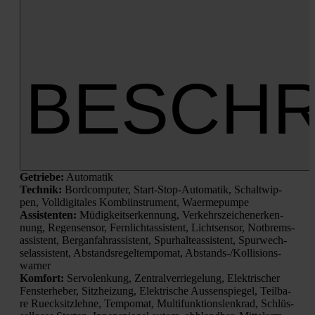
BESCHR
Getrie­be:
Auto­ma­tik
Tech­nik:
Bord­com­pu­ter, Start-Stop-Auto­ma­tik, Schalt­wip­
pen, Voll­di­gi­ta­les Kom­bi­in­stru­ment, Waer­me­pum­pe
Assis­ten­ten:
Müdig­keits­er­ken­nung, Ver­kehrs­zei­chen­er­ken­
nung, Regen­sen­sor, Fern­licht­as­sis­tent, Licht­sen­sor, Not­brems­
as­sis­tent, Berg­an­fahr­as­sis­tent, Spur­hal­te­as­sis­tent, Spur­wech­
se­las­sis­tent, Abstands­re­gel­tem­po­mat, Abstands-/Kol­li­si­ons­
war­ner
Kom­fort:
Ser­vo­len­kung, Zen­tral­ver­rie­ge­lung, Elek­tri­scher
Fens­ter­he­ber, Sitz­hei­zung, Elek­tri­sche Aus­sen­spie­gel, Teil­ba­
re Rueck­sitz­leh­ne, Tem­po­mat, Mul­ti­funk­ti­ons­lenk­rad, Schlüs­