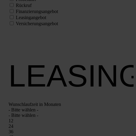
Rück­ruf
Finan­zie­rungs­an­ge­bot
Lea­sing­an­ge­bot
Ver­si­che­rungs­an­ge­bot
LEASIN
Wunsch­lauf­zeit in Mona­ten
- Bit­te wäh­len -
- Bit­te wäh­len -
12
24
36