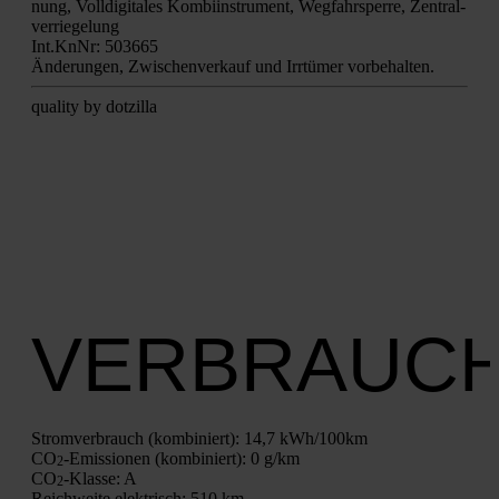
nung, Voll­di­gi­ta­les Kom­bi­in­stru­ment, Weg­fahr­sper­re, Zen­tral­
ver­rie­ge­lung
Int.KnNr: 503665
Ände­run­gen, Zwi­schen­ver­kauf und Irr­tü­mer vor­be­hal­ten.
qua­li­ty by dot­zil­la
VERBRAUC
Strom­ver­brauch (kom­bi­niert):
14,7 kWh/100km
CO
-Emis­sio­nen (kom­bi­niert):
0 g/km
2
CO
-Klas­se:
A
2
Reich­wei­te elek­trisch:
510 km