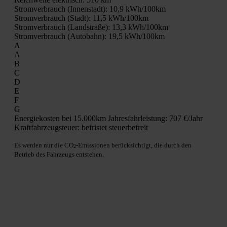
Strom­ver­brauch (Innen­stadt):
10,9 kWh/100km
Strom­ver­brauch (Stadt):
11,5 kWh/100km
Strom­ver­brauch (Land­stra­ße):
13,3 kWh/100km
Strom­ver­brauch (Auto­bahn):
19,5 kWh/100km
A
A
B
C
D
E
F
G
Ener­gie­kos­ten bei 15.000km Jah­res­fahr­leis­tung:
707 €/Jahr
Kraft­fahr­zeug­steu­er:
befris­tet steu­er­be­freit
Es wer­den nur die CO
-Emis­sio­nen berück­sich­tigt, die durch den
2
Betrieb des Fahr­zeugs ent­ste­hen.