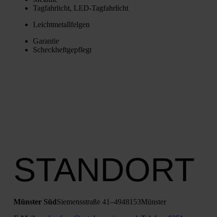
Tag­fahr­licht, LED-Tag­fahr­licht
Leicht­me­tall­fel­gen
Garan­tie
Scheck­heft­ge­pflegt
STANDORT
Müns­ter Süd
Sie­mens­stra­ße 41–49
48153
Müns­ter