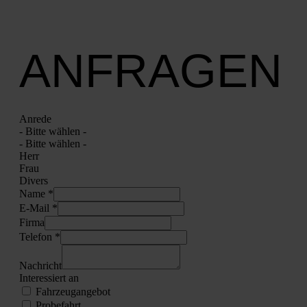
ANFRAGEN
Anre­de
- Bit­te wäh­len -
- Bit­te wäh­len -
Herr
Frau
Divers
Name *
E‑Mail *
Fir­ma
Tele­fon *
Nach­richt
Inter­es­siert an
Fahr­zeug­an­ge­bot
Pro­be­fahrt