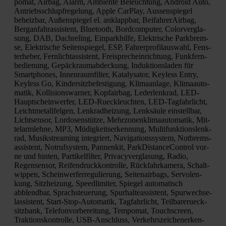
po­mat, Air­bag, Alarm, Ambi­en­te Beleuch­tung, Android Auto,
Antriebs­schlupf­re­ge­lung, Apple Car­Play, Aus­sen­spie­gel
beheiz­bar, Außen­spie­gel el. anklapp­bar, Bei­fah­rer­Air­bag,
Berg­an­fahr­as­sis­tent, Blue­tooth, Bord­com­pu­ter, Color­ver­gla­
sung, DAB, Dach­re­ling, Ein­park­hil­fe, Elek­tri­sche Park­brem­
se, Elek­tri­sche Sei­ten­spie­gel, ESP, Fah­rer­pro­fil­aus­wahl, Fens­
ter­he­ber, Fern­licht­as­sis­tent, Frei­sprech­ein­rich­tung, Funk­fern­
be­die­nung, Gepäck­raum­ab­de­ckung, Induk­ti­ons­la­den für
Smart­phones, Innen­raum­fil­ter, Kata­ly­sa­tor, Keyl­ess Ent­ry,
Keyl­ess Go, Kin­der­sitz­be­fes­ti­gung, Kli­ma­an­la­ge, Kli­ma­au­to­
ma­tik, Kol­li­si­ons­war­ner, Kopf­air­bag, Leder­lenk­rad, LED-
Haupt­schein­wer­fer, LED-Rueck­leuch­ten, LED-Tag­fahr­licht,
Leicht­me­tall­fel­gen, Lenk­rad­hei­zung, Lenk­säu­le ein­stell­bar,
Licht­sen­sor, Lor­do­sen­stüt­ze, Mehr­zo­nen­kli­ma­au­to­ma­tik, Mit­
tel­arm­leh­ne, MP3, Müdig­keits­er­ken­nung, Mul­ti­funk­ti­ons­lenk­
rad, Musik­strea­ming inte­griert, Navi­ga­ti­ons­sys­tem, Not­brems­
as­sis­tent, Not­ruf­sys­tem, Pan­nen­kit, Park­Di­stance­Con­trol vor­
ne und hin­ten, Par­ti­kel­fil­ter, Pri­va­cy­ver­gla­sung, Radio,
Regen­sen­sor, Rei­fen­druck­kon­trol­le, Rück­fahr­ka­me­ra, Schalt­
wip­pen, Schein­wer­fer­re­gu­lie­rung, Sei­ten­air­bags, Ser­vo­len­
kung, Sitz­hei­zung, Speed­li­mi­ter, Spie­gel auto­ma­tisch
abblend­bar, Sprach­steue­rung, Spur­hal­te­as­sis­tent, Spur­wech­se­
las­sis­tent, Start-Stop-Auto­ma­tik, Tag­fahr­licht, Teil­ba­rerueck­
sitz­bank, Tele­fon­vor­be­rei­tung, Tem­po­mat, Touch­screen,
Trak­ti­ons­kon­trol­le, USB-Anschluss, Ver­kehrs­zei­chen­er­ken­