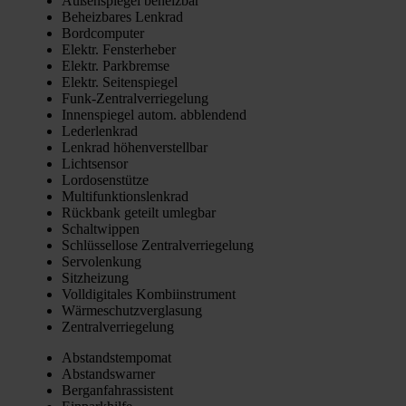
Außen­spie­gel beheiz­bar
Beheiz­ba­res Lenk­rad
Bord­com­pu­ter
Elektr. Fens­ter­he­ber
Elektr. Park­brem­se
Elektr. Sei­ten­spie­gel
Funk-Zen­tral­ver­rie­ge­lung
Innen­spie­gel autom. abblen­dend
Leder­lenk­rad
Lenk­rad höhen­ver­stell­bar
Licht­sen­sor
Lor­do­sen­stüt­ze
Mul­ti­funk­ti­ons­lenk­rad
Rück­bank geteilt umleg­bar
Schalt­wip­pen
Schlüs­sel­lo­se Zen­tral­ver­rie­ge­lung
Ser­vo­len­kung
Sitz­hei­zung
Voll­di­gi­ta­les Kom­bi­in­stru­ment
Wär­me­schutz­ver­gla­sung
Zen­tral­ver­rie­ge­lung
Abstands­tem­po­mat
Abstands­war­ner
Berg­an­fahr­as­sis­tent