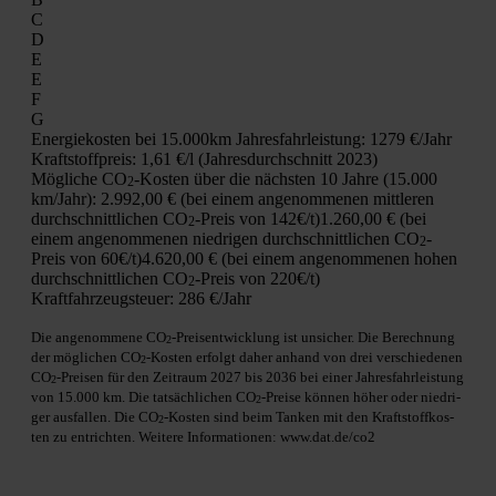
C
D
E
E
F
G
Ener­gie­kos­ten bei 15.000km Jah­res­fahr­leis­tung:
1279 €/Jahr
Kraft­stoff­preis:
1,61 €/l (Jah­res­durch­schnitt 2023)
Mög­li­che CO
-Kos­ten über die nächs­ten 10 Jah­re (15.000
2
km/Jahr):
2.992,00 € (bei einem ange­nom­me­nen mitt­le­ren
durch­schnitt­li­chen CO
-Preis von 142€/t)
1.260,00 € (bei
2
einem ange­nom­me­nen nied­ri­gen durch­schnitt­li­chen CO
-
2
Preis von 60€/t)
4.620,00 € (bei einem ange­nom­me­nen hohen
durch­schnitt­li­chen CO
-Preis von 220€/t)
2
Kraft­fahr­zeug­steu­er:
286 €/Jahr
Die ange­nom­me­ne CO
-Preis­ent­wick­lung ist unsi­cher. Die Berech­nung
2
der mög­li­chen CO
-Kos­ten erfolgt daher anhand von drei ver­schie­de­nen
2
CO
-Prei­sen für den Zeit­raum 2027 bis 2036 bei einer Jah­res­fahr­leis­tung
2
von 15.000 km. Die tat­säch­li­chen CO
-Prei­se kön­nen höher oder nied­ri­
2
ger aus­fal­len. Die CO
-Kos­ten sind beim Tan­ken mit den Kraft­stoff­kos­
2
ten zu ent­rich­ten. Wei­te­re Infor­ma­tio­nen: www.dat.de/co2