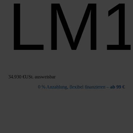
LM
34.930 €
USt. aus­weis­bar
0 % Anzah­lung, fle­xi­bel finan­zie­ren –
ab 99 €