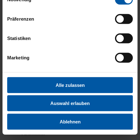
BEREIF
Präferenzen
Statistiken
Dif­fe­ren­ti­al­sper­re
Marketing
ABS
ESP
Elektr. Weg­fahr­sper­re
Iso­fix
Alle zulassen
Iso­fix Bei­fah­rer­sitz
Müdig­keits­war­ner
Not­brems­as­sis­tent
Auswahl erlauben
Not­ruf­sys­tem
Rei­fen­druck­kon­trol­le
Trak­ti­ons­kon­trol­le
Ablehnen
Kata­ly­sa­tor
Par­ti­kel­fil­ter