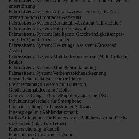
Fahr­as­sis­tenz-Sys­tem: Abbie­ge­brems­funk­ti­on und Aus­weich­
un­ter­stüt­zung
Fahr­as­sis­tenz-Sys­tem: Auf­fahr­warn­sys­tem mit City-Not­
brems­funk­ti­on (Front­ra­dar-Assis­tent)
Fahr­as­sis­tenz-Sys­tem: Berg­an­fahr-Assis­tent (Hill-Hol­der)
Fahr­as­sis­tenz-Sys­tem: Fahr­pro­fil­aus­wahl
Fahr­as­sis­tenz-Sys­tem: Intel­li­gen­te Geschwin­dig­keits­an­pas­
sung (ISA) inkl. Speed-Limi­ter
Fahr­as­sis­tenz-Sys­tem: Kreu­zungs-Assis­tent (Cross­road
Assist)
Fahr­as­sis­tenz-Sys­tem: Mul­ti­kol­li­si­ons­brem­se (Mul­ti Col­li­si­on
Bra­ke)
Fahr­as­sis­tenz-Sys­tem: Müdig­keits­er­ken­nung
Fahr­as­sis­tenz-Sys­tem: Ver­kehrs­zei­chen­er­ken­nung
Fens­ter­he­ber elek­trisch vorn + hin­ten
Frei­sprech­an­la­ge Tele­fon mit Blue­tooth
Gepäck­raum­ab­de­ckung / Rol­lo
Getrie­be 7‑Gang – Dop­pel­kupp­lungs­ge­trie­be DSG
Induk­ti­ons­la­de­scha­le für Smart­phone
Innen­aus­stat­tung: Luft­aus­strö­mer Schwarz
Innen­spie­gel mit Abblend­au­to­ma­tik
Iso­fix-Auf­nah­men für Kin­der­sitz an Bei­fah­rer­sitz und Rück­
sit­ze außen (inkl. Top Tether)
Kin­der­si­che­rung, manu­ell
Kli­ma­an­la­ge Cli­ma­tro­nic 2‑Zonen