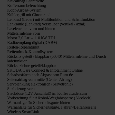
Knie­air­bag Fah­rer­sei­te
Kof­fer­raum­be­leuch­tung
Kopf-Air­bag-Sys­tem
Küh­ler­grill mit Chrom­rand
Lenk­rad (Leder) mit Mul­ti­funk­ti­on und Schalt­funk­ti­on
Lenk­säu­le (Lenk­rad) ver­stell­bar (ver­ti­kal / axi­al)
Lese­leuch­ten vorn und hin­ten
Mit­tel­arm­leh­ne vorn
Motor 2,0 Ltr. – 110 kW TDI
Radio­emp­fang digi­tal (DAB+)
Rei­fen-Repa­ra­tur­kit
Rei­fen­druck-Kon­troll­sys­tem
Rück­sitz geteilt / klapp­bar (60:40) Mit­tel­arm­leh­ne und Durch­
la­de­funk­ti­on
Rück­sitz­leh­ne geteilt/klappbar
SKODA Care Con­nect & Info­tain­ment Online
Schad­stoff­arm nach Abgas­norm Euro 6e
Sei­ten­air­bag vorn mit­te (Cen­ter-Air­bag)
Ser­vo­len­kung elek­tro­nisch (Ser­vo­tro­nic)
Sitz­hei­zung vorn
Steck­do­se (12V-Anschluß) im Kof­fer-/La­de­raum
Vor­be­rei­tung für Alko­hol-Weg­fahr­sper­re (Alco­lock)
Warn­an­la­ge für Sicher­heits­gur­te hin­ten
Warn­an­la­ge für Sicher­heits­gur­te, Fah­rer-/Bei­fah­rer­sei­te
Wire­less Smart­Link