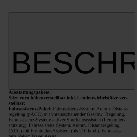
BESCHR
Aus­stat­tungs­pa­ke­te:
Sit­ze vorn höhen­ver­stell­bar inkl. Len­den­wir­bel­stüt­ze ver­
stell­bar:
Fahr­as­sis­tenz-Paket:
Fahr­as­sis­tenz-Sys­tem: Autom. Distanz­
re­ge­lung (pACC) mit vor­aus­schau­en­der Geschw.-Regelung,
Fahr­as­sis­tenz-Sys­tem: akti­ver Spur­hal­te­as­sis­tent (Lenk­un­ter­
stüt­zung), Fahr­as­sis­tenz-Sys­tem: Autom. Distanz­re­ge­lung
(ACC) mit Front­ra­dar-Assis­tent (bis 210 km/h), Fahr­as­sis­
tenz-Paket: Tra­vel Assist