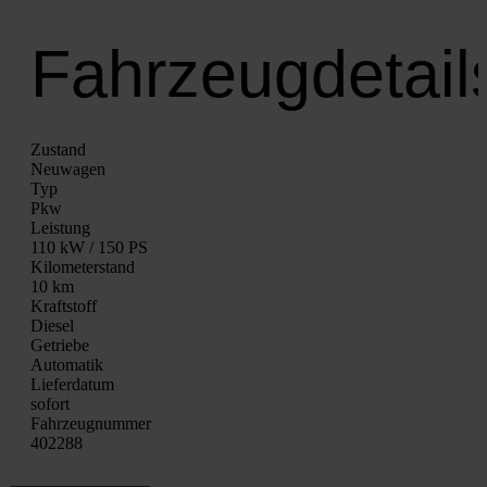
Fahrzeugdetail
Zustand
Neu­wa­gen
Typ
Pkw
Leis­tung
110 kW / 150 PS
Kilo­me­ter­stand
10 km
Kraft­stoff
Die­sel
Getrie­be
Auto­ma­tik
Lie­fer­da­tum
sofort
Fahrzeugnummer
402288