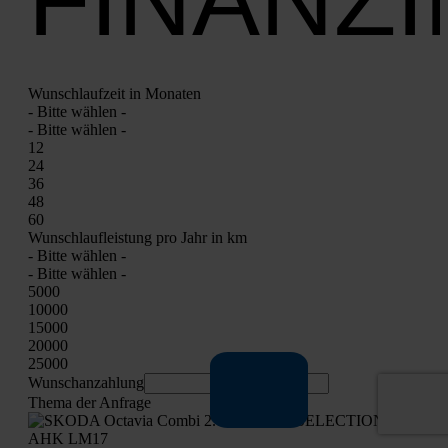
FINANZ
Wunsch­lauf­zeit in Mona­ten
- Bit­te wäh­len -
- Bit­te wäh­len -
12
24
36
48
60
Wunsch­lauf­leis­tung pro Jahr in km
- Bit­te wäh­len -
- Bit­te wäh­len -
5000
10000
15000
20000
25000
Wunschan­zah­lung
The­ma der Anfra­ge