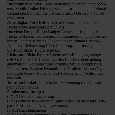
Info­tain­ment-Paket:
Sprach­steue­rung für Info­tain­ment-Sys­
tem, Mobi­le Online Diens­te, Kom­bi­in­stru­ment digi­tal (vir­tu­al
cock­pit plus), Info­tain­ment-Sys­tem mit 13 Dis­play, Navi­ga­ti­
ons­sys­tem
Akus­tik­glas Tür­schei­ben vorn:
Sei­ten­schei­ben hin­ten und
Heck­schei­be abge­dun­kelt (Sun­Set)
Inte­ri­eur-Design-Paket Lodge:
Leh­nen­ent­rie­ge­lung der
Rück­sitz­leh­ne im Kof­fer­raum, Fuß­raum­be­leuch­tung vorn und
hin­ten, Innen­aus­stat­tung: Deko­r­ein­la­gen Mutant Cocoon,
Ambi­en­te-Beleuch­tung LED, Sitz­be­zug / Pols­te­rung:
Stoff/Kunstleder Lodge schwarz
Licht- und Sicht-Paket:
Schein­wer­fer-Rei­ni­gungs­an­la­ge
(SRA), Matrix-LED-Schein­wer­fer, Leucht­wei­ten­re­ge­lung
auto­ma­tisch, Kom­bi­in­stru­ment digi­tal (vir­tu­al cock­pit plus),
Fahr­as­sis­tenz-Sys­tem: Dyna­mi­scher Fern­licht­as­sis­tent (Dyna­
mic Light Assist), Abbie­ge- und All­wet­ter­licht / Schlecht­wet­
ter-Licht
Trans­port-Paket:
Gepäck­raum-Abtren­nung (Netz), Lade­
raum­bo­den varia­bel
Son­der­aus­stat­tun­gen
(5X5X) Metal­lic-Lackie­rung
(7Y1) Fahr­as­sis­tenz-Sys­tem: Spur­wech­se­las­sis­tent inkl. Aus­
park-Assis­tent und Aus­stiegs­war­nung
(KA2) Rück­fahr­ka­me­ra
(ND1) Anhän­ger­kupp­lung mit elektr. Ent­rie­ge­lung, schwenk­