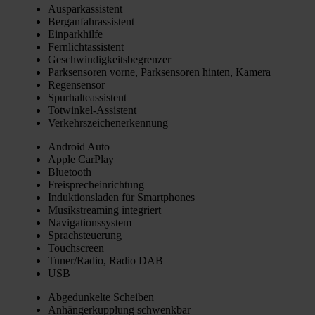
Aus­par­k­as­sis­tent
Berg­an­fahr­as­sis­tent
Ein­park­hil­fe
Fern­licht­as­sis­tent
Geschwin­dig­keits­be­gren­zer
Park­sen­so­ren vor­ne, Park­sen­so­ren hin­ten, Kame­ra
Regen­sen­sor
Spur­hal­te­as­sis­tent
Tot­win­kel-Assis­tent
Ver­kehrs­zei­chen­er­ken­nung
Android Auto
Apple Car­Play
Blue­tooth
Frei­sprech­ein­rich­tung
Induk­ti­ons­la­den für Smart­phones
Musik­strea­ming inte­griert
Navi­ga­ti­ons­sys­tem
Sprach­steue­rung
Touch­screen
Tuner/Radio, Radio DAB
USB
Abge­dun­kel­te Schei­ben
Anhän­ger­kupp­lung schwenk­bar