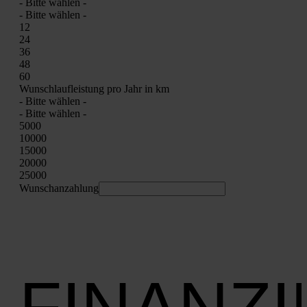
- Bit­te wäh­len -
- Bit­te wäh­len -
12
24
36
48
60
Wunsch­lauf­leis­tung pro Jahr in km
- Bit­te wäh­len -
- Bit­te wäh­len -
5000
10000
15000
20000
25000
Wunschan­zah­lung