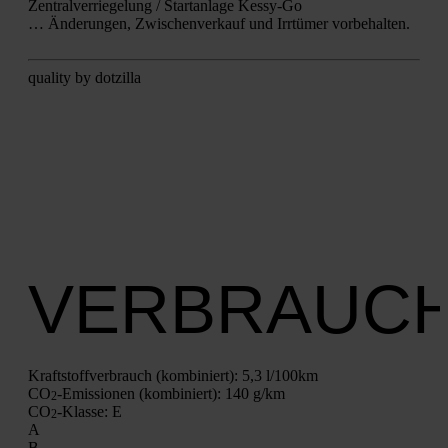
Zen­tral­ver­rie­ge­lung / Start­an­la­ge Kes­sy-Go
… Ände­run­gen, Zwi­schen­ver­kauf und Irr­tü­mer vor­be­hal­ten.
qua­li­ty by dot­zil­la
VERBRAUC
Kraft­stoff­ver­brauch (kom­bi­niert):
5,3 l/100km
CO
-Emis­sio­nen (kom­bi­niert):
140 g/km
2
CO
-Klas­se:
E
2
A
B