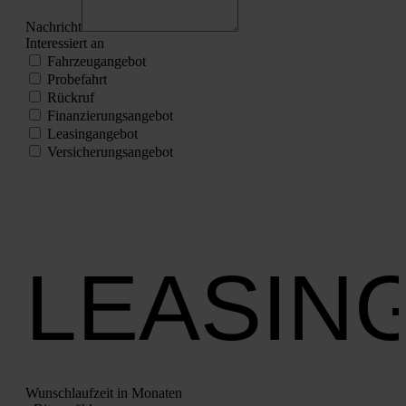
Nach­richt
Inter­es­siert an
Fahr­zeug­an­ge­bot
Pro­be­fahrt
Rück­ruf
Finan­zie­rungs­an­ge­bot
Lea­sing­an­ge­bot
Ver­si­che­rungs­an­ge­bot
LEASIN
Wunsch­lauf­zeit in Mona­ten