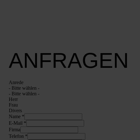
ANFRAGEN
Anre­de
- Bit­te wäh­len -
- Bit­te wäh­len -
Herr
Frau
Divers
Name *
E‑Mail *
Fir­ma
Tele­fon *