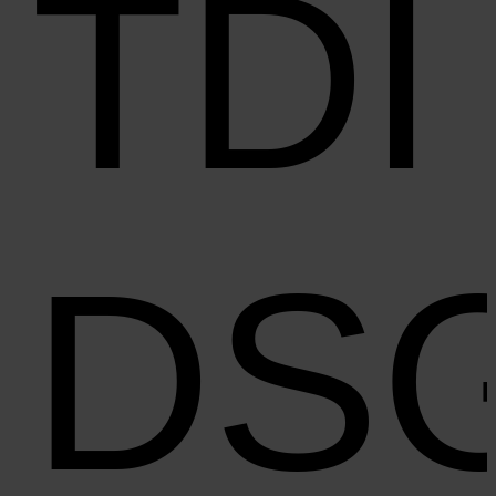
TDI
DS