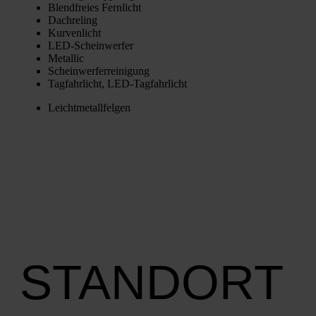
Blend­frei­es Fern­licht
Dach­re­ling
Kur­ven­licht
LED-Schein­wer­fer
Metal­lic
Schein­wer­fer­rei­ni­gung
Tag­fahr­licht, LED-Tag­fahr­licht
Leicht­me­tall­fel­gen
STANDORT