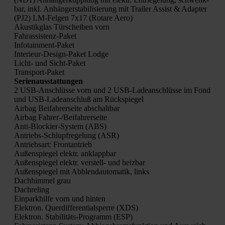
bar, inkl. Anhän­ger­sta­bi­li­sie­rung mit Trai­ler Assist & Adap­ter
(PJ2) LM-Fel­gen 7x17 (Rota­re Aero)
Akus­tik­glas Tür­schei­ben vorn
Fahr­as­sis­tenz-Paket
Info­tain­ment-Paket
Inte­ri­eur-Design-Paket Lodge
Licht- und Sicht-Paket
Trans­port-Paket
Seri­en­aus­stat­tun­gen
2 USB-Anschlüs­se vorn und 2 USB-Lade­an­schlüs­se im Fond
und USB-Lade­an­schluß am Rück­spie­gel
Air­bag Bei­fah­rer­sei­te abschalt­bar
Air­bag Fah­rer-/Bei­fah­rer­sei­te
Anti-Blo­ckier-Sys­tem (ABS)
Antriebs-Schlupf­re­ge­lung (ASR)
Antriebs­art: Front­an­trieb
Außen­spie­gel elektr. anklapp­bar
Außen­spie­gel elektr. ver­stell- und heiz­bar
Außen­spie­gel mit Abblend­au­to­ma­tik, links
Dach­him­mel grau
Dach­re­ling
Ein­park­hil­fe vorn und hin­ten
Elek­tron. Quer­dif­fe­ren­ti­al­sper­re (XDS)
Elek­tron. Sta­bi­li­täts-Pro­gramm (ESP)