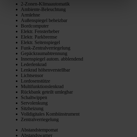
2‑Zo­nen-Kli­ma­au­to­ma­tik
Ambi­en­te-Beleuch­tung
Arm­leh­ne
Außen­spie­gel beheiz­bar
Bord­com­pu­ter
Elektr. Fens­ter­he­ber
Elektr. Park­brem­se
Elektr. Sei­ten­spie­gel
Funk-Zen­tral­ver­rie­ge­lung
Gepäck­raum­ab­tren­nung
Innen­spie­gel autom. abblen­dend
Leder­lenk­rad
Lenk­rad höhen­ver­stell­bar
Licht­sen­sor
Lor­do­sen­stüt­ze
Mul­ti­funk­ti­ons­lenk­rad
Rück­bank geteilt umleg­bar
Schalt­wip­pen
Ser­vo­len­kung
Sitz­hei­zung
Voll­di­gi­ta­les Kom­bi­in­stru­ment
Zen­tral­ver­rie­ge­lung
Abstands­tem­po­mat
Abstands­war­ner