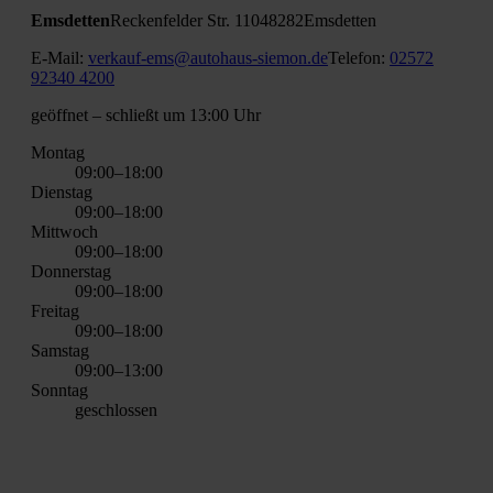
Ems­det­ten
Recken­fel­der Str. 110
48282
Ems­det­ten
E‑Mail:
verkauf-ems@autohaus-siemon.de
Tele­fon:
02572
92340 4200
geöff­net
– schließt um 13:00 Uhr
Mon­tag
09:00–18:00
Diens­tag
09:00–18:00
Mitt­woch
09:00–18:00
Don­ners­tag
09:00–18:00
Frei­tag
09:00–18:00
Sams­tag
09:00–13:00
Sonn­tag
geschlos­sen