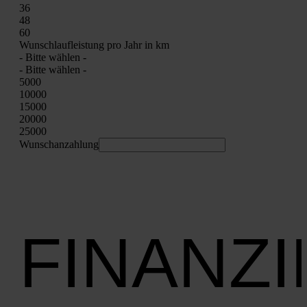
36
48
60
Wunsch­lauf­leis­tung pro Jahr in km
- Bit­te wäh­len -
- Bit­te wäh­len -
5000
10000
15000
20000
25000
Wunschan­zah­lung
FINANZ