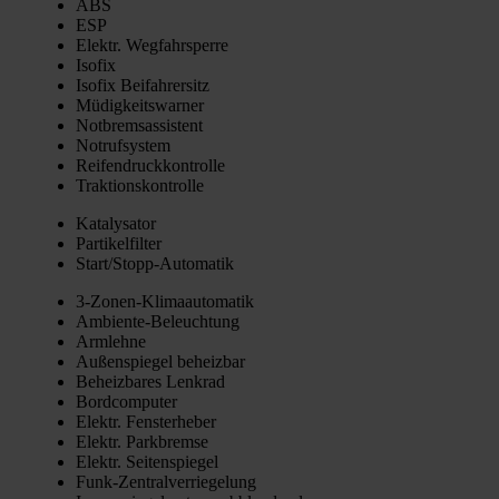
ABS
ESP
Elektr. Weg­fahr­sper­re
Iso­fix
Iso­fix Bei­fah­rer­sitz
Müdig­keits­war­ner
Not­brems­as­sis­tent
Not­ruf­sys­tem
Rei­fen­druck­kon­trol­le
Trak­ti­ons­kon­trol­le
Kata­ly­sa­tor
Par­ti­kel­fil­ter
Star­t/­Stopp-Auto­ma­tik
3‑Zo­nen-Kli­ma­au­to­ma­tik
Ambi­en­te-Beleuch­tung
Arm­leh­ne
Außen­spie­gel beheiz­bar
Beheiz­ba­res Lenk­rad
Bord­com­pu­ter
Elektr. Fens­ter­he­ber
Elektr. Park­brem­se
Elektr. Sei­ten­spie­gel
Funk-Zen­tral­ver­rie­ge­lung