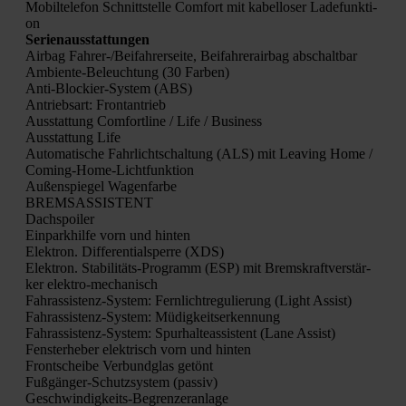
Mobil­te­le­fon Schnitt­stel­le Com­fort mit kabel­lo­ser Lade­funk­ti­
on
Seri­en­aus­stat­tun­gen
Air­bag Fah­rer-/Bei­fah­rer­sei­te, Bei­fah­rer­air­bag abschalt­bar
Ambi­en­te-Beleuch­tung (30 Far­ben)
Anti-Blo­ckier-Sys­tem (ABS)
Antriebs­art: Front­an­trieb
Aus­stat­tung Com­fort­li­ne / Life / Busi­ness
Aus­stat­tung Life
Auto­ma­ti­sche Fahr­licht­schal­tung (ALS) mit Lea­ving Home /
Coming-Home-Licht­funk­ti­on
Außen­spie­gel Wagen­far­be
BREMSASSISTENT
Dach­spoi­ler
Ein­park­hil­fe vorn und hin­ten
Elek­tron. Dif­fe­ren­ti­al­sper­re (XDS)
Elek­tron. Sta­bi­li­täts-Pro­gramm (ESP) mit Brems­kraft­ver­stär­
ker elek­tro-mecha­nisch
Fahr­as­sis­tenz-Sys­tem: Fern­licht­re­gu­lie­rung (Light Assist)
Fahr­as­sis­tenz-Sys­tem: Müdig­keits­er­ken­nung
Fahr­as­sis­tenz-Sys­tem: Spur­hal­te­as­sis­tent (Lane Assist)
Fens­ter­he­ber elek­trisch vorn und hin­ten
Front­schei­be Ver­bund­glas getönt
Fuß­gän­ger-Schutz­sys­tem (pas­siv)
Geschwin­dig­keits-Begren­zer­an­la­ge