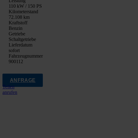
Leis­tung
110 kW / 150 PS
Kilo­me­ter­stand
72.108 km
Kraft­stoff
Ben­zin
Getrie­be
Schalt­ge­trie­be
Lie­fer­da­tum
sofort
Fahrzeugnummer
900112
ANFRAGE
Teilen
anrufen