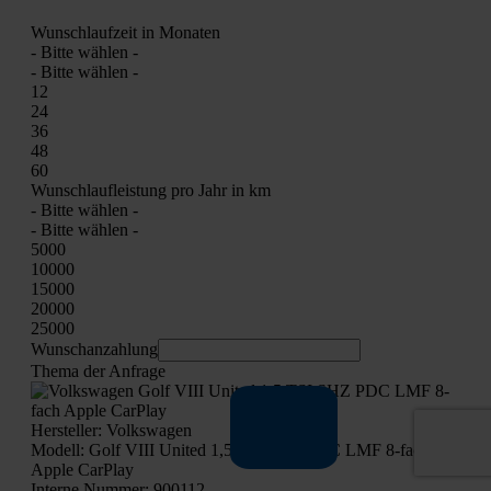
Wunsch­lauf­zeit in Mona­ten
- Bit­te wäh­len -
- Bit­te wäh­len -
12
24
36
48
60
Wunsch­lauf­leis­tung pro Jahr in km
- Bit­te wäh­len -
- Bit­te wäh­len -
5000
10000
15000
20000
25000
Wunschan­zah­lung
The­ma der Anfra­ge
Her­stel­ler: Volks­wa­gen
Modell: Golf VIII United 1,5 TSI SHZ PDC LMF 8‑fach
Apple Car­Play
Inter­ne Num­mer: 900112