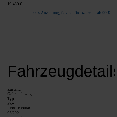
19.430 €
0 % Anzah­lung, fle­xi­bel finan­zie­ren –
ab 99 €
Fahrzeugdetail
Zustand
Gebraucht­wa­gen
Typ
Pkw
Erst­zu­las­sung
03/2021