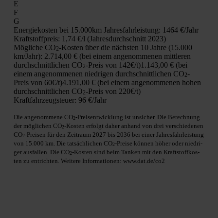
E
F
G
Ener­gie­kos­ten bei 15.000km Jah­res­fahr­leis­tung:
1464 €/Jahr
Kraft­stoff­preis:
1,74 €/l (Jah­res­durch­schnitt 2023)
Mög­li­che CO
-Kos­ten über die nächs­ten 10 Jah­re (15.000
2
km/Jahr):
2.714,00 € (bei einem ange­nom­me­nen mitt­le­ren
durch­schnitt­li­chen CO
-Preis von 142€/t)
1.143,00 € (bei
2
einem ange­nom­me­nen nied­ri­gen durch­schnitt­li­chen CO
-
2
Preis von 60€/t)
4.191,00 € (bei einem ange­nom­me­nen hohen
durch­schnitt­li­chen CO
-Preis von 220€/t)
2
Kraft­fahr­zeug­steu­er:
96 €/Jahr
Die ange­nom­me­ne CO
-Preis­ent­wick­lung ist unsi­cher. Die Berech­nung
2
der mög­li­chen CO
-Kos­ten erfolgt daher anhand von drei ver­schie­de­nen
2
CO
-Prei­sen für den Zeit­raum 2027 bis 2036 bei einer Jah­res­fahr­leis­tung
2
von 15.000 km. Die tat­säch­li­chen CO
-Prei­se kön­nen höher oder nied­ri­
2
ger aus­fal­len. Die CO
-Kos­ten sind beim Tan­ken mit den Kraft­stoff­kos­
2
ten zu ent­rich­ten. Wei­te­re Infor­ma­tio­nen: www.dat.de/co2