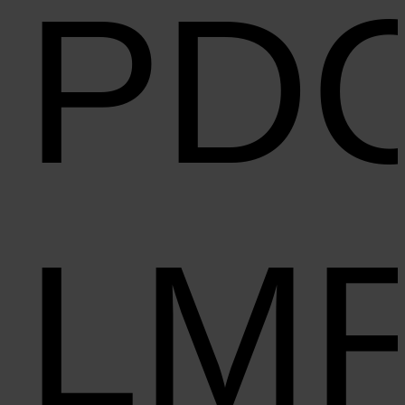
PD
LM