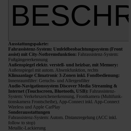
BESCHR
Aus­stat­tungs­pa­ke­te:
Fahr­as­sis­tenz-Sys­tem: Umfeld­be­ob­ach­tungs­sys­tem (Front
assist) mit City-Not­brems­funk­ti­on:
Fahr­as­sis­tenz-Sys­tem:
Fuß­gän­ger­erken­nung
Außen­spie­gel elektr. ver­stell- und heiz­bar, mit Memo­ry:
Außen­spie­gel mit autom. Absenk­funk­ti­on, rechts
Kli­ma­an­la­ge Cli­ma­tro­nic 3‑Zonen inkl. Fondbe­die­nung:
Innen­raum­fil­ter: Geruchs- und Aller­gen­fil­ter
Audio-Navi­ga­ti­ons­sys­tem Dis­co­ver Media Strea­ming &
Inter­net (Touch­screen, Blue­tooth, USB):
Fahr­as­sis­tenz-
Sys­tem: Ver­kehrs­zei­chen­er­ken­nung, Front­ka­me­ra (Mul­ti­funk­
ti­ons­ka­me­ra Front­schei­be), App-Con­nect inkl. App-Con­nect
Wire­less und Apple Car­Play
Son­der­aus­stat­tun­gen
Fahr­as­sis­tenz-Sys­tem: Autom. Distanz­re­ge­lung (ACC inkl.
fol­low to stop)
Metal­lic-Lackie­rung