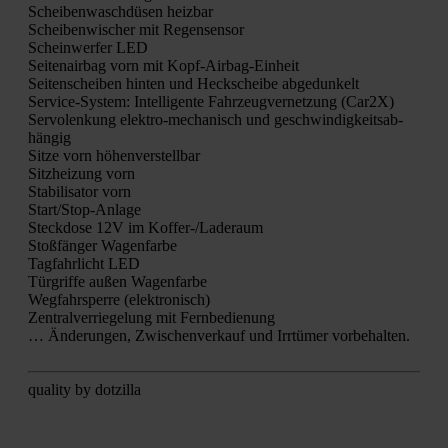
Schei­ben­wasch­dü­sen heiz­bar
Schei­ben­wi­scher mit Regen­sen­sor
Schein­wer­fer LED
Sei­ten­air­bag vorn mit Kopf-Air­bag-Ein­heit
Sei­ten­schei­ben hin­ten und Heck­schei­be abge­dun­kelt
Ser­vice-Sys­tem: Intel­li­gen­te Fahr­zeug­ver­net­zung (Car2X)
Ser­vo­len­kung elek­tro-mecha­nisch und geschwin­dig­keits­ab­
hän­gig
Sit­ze vorn höhen­ver­stell­bar
Sitz­hei­zung vorn
Sta­bi­li­sa­tor vorn
Star­t/S­top-Anla­ge
Steck­do­se 12V im Kof­fer-/La­de­raum
Stoß­fän­ger Wagen­far­be
Tag­fahr­licht LED
Tür­grif­fe außen Wagen­far­be
Weg­fahr­sper­re (elek­tro­nisch)
Zen­tral­ver­rie­ge­lung mit Fern­be­die­nung
… Ände­run­gen, Zwi­schen­ver­kauf und Irr­tü­mer vor­be­hal­ten.
qua­li­ty by dot­zil­la