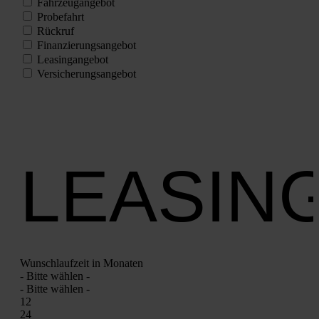
Fahr­zeug­an­ge­bot
Pro­be­fahrt
Rück­ruf
Finan­zie­rungs­an­ge­bot
Lea­sing­an­ge­bot
Ver­si­che­rungs­an­ge­bot
LEASIN
Wunsch­lauf­zeit in Mona­ten
- Bit­te wäh­len -
- Bit­te wäh­len -
12
24