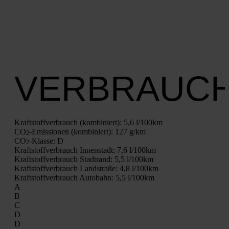
VERBRAUC
Kraft­stoff­ver­brauch (kom­bi­niert):
5,6 l/100km
CO
-Emis­sio­nen (kom­bi­niert):
127 g/km
2
CO
-Klas­se:
D
2
Kraft­stoff­ver­brauch Innen­stadt:
7,6 l/100km
Kraft­stoff­ver­brauch Stadt­rand:
5,5 l/100km
Kraft­stoff­ver­brauch Land­stra­ße:
4,8 l/100km
Kraft­stoff­ver­brauch Auto­bahn:
5,5 l/100km
A
B
C
D
D