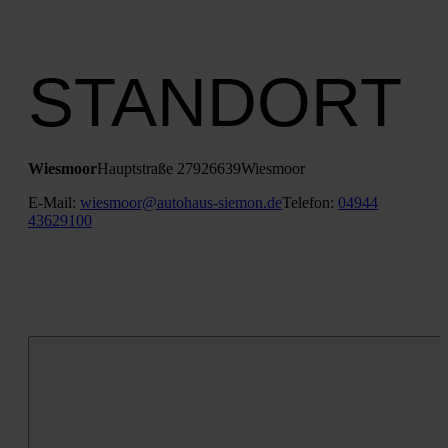
STANDORT
Wies­moor
Haupt­stra­ße 279
26639
Wies­moor
E‑Mail:
wiesmoor@autohaus-siemon.de
Tele­fon:
04944
43629100