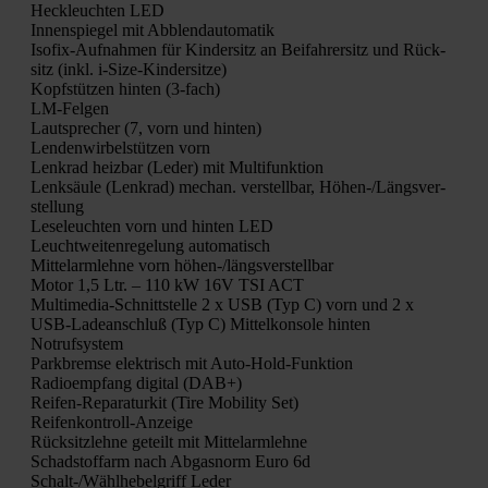
Heck­leuch­ten LED
Innen­spie­gel mit Abblend­au­to­ma­tik
Iso­fix-Auf­nah­men für Kin­der­sitz an Bei­fah­rer­sitz und Rück­
sitz (inkl. i‑Si­ze-Kin­der­sit­ze)
Kopf­stüt­zen hin­ten (3‑fach)
LM-Fel­gen
Laut­spre­cher (7, vorn und hin­ten)
Len­den­wir­bel­stüt­zen vorn
Lenk­rad heiz­bar (Leder) mit Mul­ti­funk­ti­on
Lenk­säu­le (Lenk­rad) mechan. ver­stell­bar, Höhen-/Längs­ver­
stel­lung
Lese­leuch­ten vorn und hin­ten LED
Leucht­wei­ten­re­ge­lung auto­ma­tisch
Mit­tel­arm­leh­ne vorn höhen-/längs­ver­stell­bar
Motor 1,5 Ltr. – 110 kW 16V TSI ACT
Mul­ti­me­dia-Schnitt­stel­le 2 x USB (Typ C) vorn und 2 x
USB-Lade­an­schluß (Typ C) Mit­tel­kon­so­le hin­ten
Not­ruf­sys­tem
Park­brem­se elek­trisch mit Auto-Hold-Funk­ti­on
Radio­emp­fang digi­tal (DAB+)
Rei­fen-Repa­ra­tur­kit (Tire Mobi­li­ty Set)
Rei­fen­kon­troll-Anzei­ge
Rück­sitz­leh­ne geteilt mit Mit­tel­arm­leh­ne
Schad­stoff­arm nach Abgas­norm Euro 6d
Schalt-/Wähl­he­bel­griff Leder