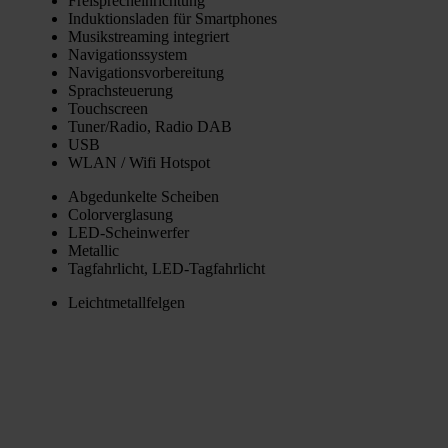
Frei­sprech­ein­rich­tung
Induk­ti­ons­la­den für Smart­phones
Musik­strea­ming inte­griert
Navi­ga­ti­ons­sys­tem
Navi­ga­ti­ons­vor­be­rei­tung
Sprach­steue­rung
Touch­screen
Tuner/Radio, Radio DAB
USB
WLAN / Wifi Hot­spot
Abge­dun­kel­te Schei­ben
Color­ver­gla­sung
LED-Schein­wer­fer
Metal­lic
Tag­fahr­licht, LED-Tag­fahr­licht
Leicht­me­tall­fel­gen