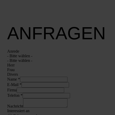
ANFRAGEN
Anre­de
- Bit­te wäh­len -
- Bit­te wäh­len -
Herr
Frau
Divers
Name *
E‑Mail *
Fir­ma
Tele­fon *
Nach­richt
Inter­es­siert an