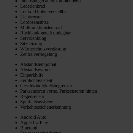
Innen­spie­gel autom. abblen­dend
Leder­lenk­rad
Lenk­rad höhen­ver­stell­bar
Licht­sen­sor
Lor­do­sen­stüt­ze
Mul­ti­funk­ti­ons­lenk­rad
Rück­bank geteilt umleg­bar
Ser­vo­len­kung
Sitz­hei­zung
Wär­me­schutz­ver­gla­sung
Zen­tral­ver­rie­ge­lung
Abstands­tem­po­mat
Abstands­war­ner
Ein­park­hil­fe
Fern­licht­as­sis­tent
Geschwin­dig­keits­be­gren­zer
Park­sen­so­ren vor­ne, Park­sen­so­ren hin­ten
Regen­sen­sor
Spur­hal­te­as­sis­tent
Ver­kehrs­zei­chen­er­ken­nung
Android Auto
Apple Car­Play
Blue­tooth