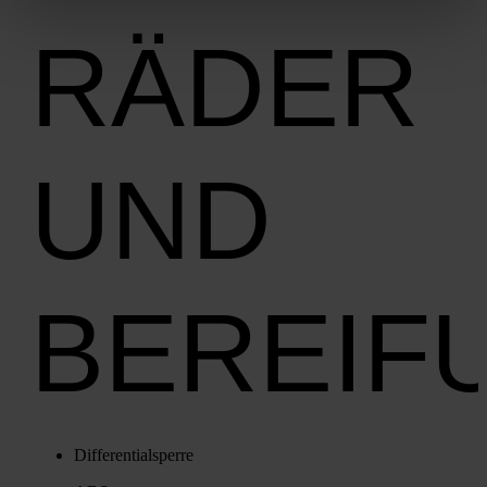
RÄDER
UND
BEREIF
Dif­fe­ren­ti­al­sper­re