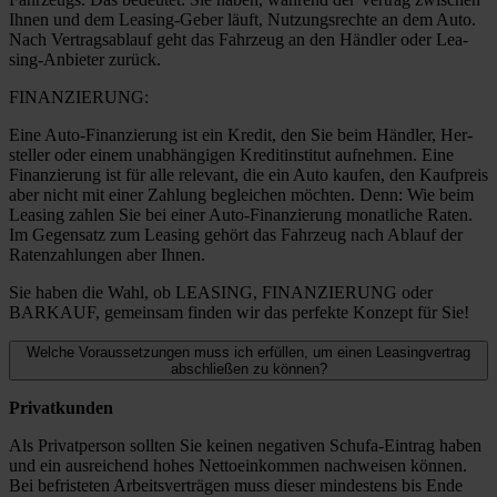
Ihnen und dem Lea­­sing-Geber läuft, Nut­zungs­rech­te an dem Auto.
Nach Ver­trags­ab­lauf geht das Fahr­zeug an den Händ­ler oder Lea­­
sing-Anbie­­ter zurück.
FINANZIERUNG:
Eine Auto-Finan­­zie­rung ist ein Kre­dit, den Sie beim Händ­ler, Her­
stel­ler oder einem unab­hän­gi­gen Kre­dit­in­sti­tut auf­neh­men. Eine
Finan­zie­rung ist für alle rele­vant, die ein Auto kau­fen, den Kauf­preis
aber nicht mit einer Zah­lung beglei­chen möch­ten. Denn: Wie beim
Lea­sing zah­len Sie bei einer Auto-Finan­­zie­rung monat­li­che Raten.
Im Gegen­satz zum Lea­sing gehört das Fahr­zeug nach Ablauf der
Raten­zah­lun­gen aber Ihnen.
Sie haben die Wahl, ob LEASING, FINANZIERUNG oder
BARKAUF, gemein­sam fin­den wir das per­fek­te Kon­zept für Sie!
Welche Voraussetzungen muss ich erfüllen, um einen Leasingvertrag
abschließen zu können?
Pri­vat­kun­den
Als Pri­vat­per­son soll­ten Sie kei­nen nega­ti­ven Schufa-Ein­­trag haben
und ein aus­rei­chend hohes Net­to­ein­kom­men nach­wei­sen kön­nen.
Bei befris­te­ten Arbeits­ver­trä­gen muss die­ser min­des­tens bis Ende