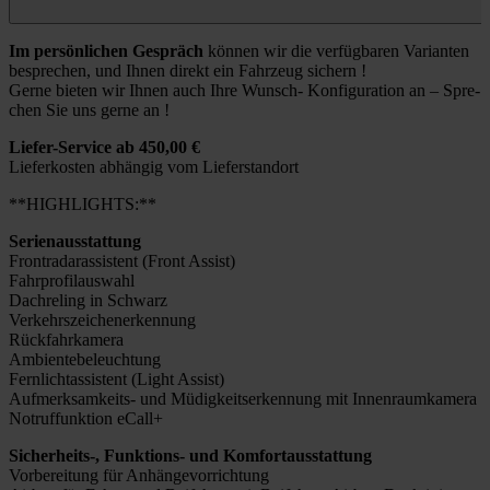
Im per­sön­li­chen Gespräch
kön­nen wir die ver­füg­ba­ren Vari­an­ten
bespre­chen, und Ihnen direkt ein Fahr­zeug sichern !
Ger­ne bie­ten wir Ihnen auch Ihre Wunsch- Kon­fi­gu­ra­ti­on an – Spre­
chen Sie uns ger­ne an !
Lie­­fer-Ser­­vice ab 450,00 €
Lie­fer­kos­ten abhän­gig vom Lie­fer­stand­ort
**HIGHLIGHTS:**
Seri­en­aus­stat­tung
Front­ra­dar­as­sis­tent (Front Assist)
Fahr­pro­fil­aus­wahl
Dach­re­ling in Schwarz
Ver­kehrs­zei­chen­er­ken­nung
Rück­fahr­ka­me­ra
Ambi­en­te­be­leuch­tung
Fern­licht­as­sis­tent (Light Assist)
Auf­­­mer­k­­sam­keits- und Müdig­keits­er­ken­nung mit Innen­raum­ka­me­ra
Not­ruf­funk­ti­on eCall+
Sicherheits‑, Fun­k­­ti­ons- und Kom­fort­aus­stat­tung
Vor­be­rei­tung für Anhän­ge­vor­rich­tung