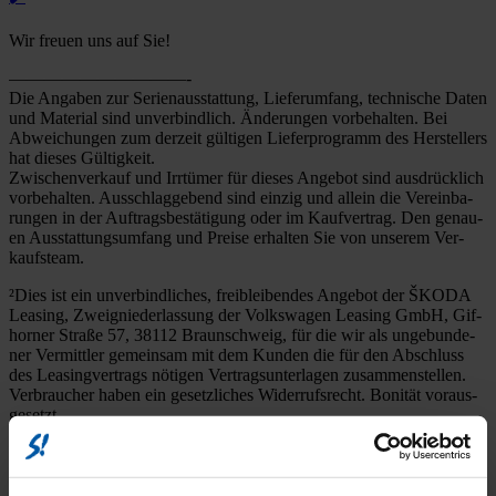
Wir freu­en uns auf Sie!
——————————-
Die Anga­ben zur Seri­en­aus­stat­tung, Lie­fer­um­fang, tech­ni­sche Daten
und Mate­ri­al sind unver­bind­lich. Ände­run­gen vor­be­hal­ten. Bei
Abwei­chun­gen zum der­zeit gül­ti­gen Lie­fer­pro­gramm des Her­stel­lers
hat die­ses Gül­tig­keit.
Zwi­schen­ver­kauf und Irr­tü­mer für die­ses Ange­bot sind aus­drück­lich
vor­be­hal­ten. Aus­schlag­ge­bend sind ein­zig und allein die Ver­ein­ba­
run­gen in der Auf­trags­be­stä­ti­gung oder im Kauf­ver­trag. Den genau­
en Aus­stat­tungs­um­fang und Prei­se erhal­ten Sie von unse­rem Ver­
kaufs­team.
²
Dies ist ein unver­bind­li­ches, frei­blei­ben­des Ange­bot der ŠKODA
Lea­sing, Zweig­nie­der­las­sung der Volks­wa­gen Lea­sing GmbH, Gif­
hor­ner Stra­ße 57, 38112 Braun­schweig, für die wir als unge­bun­de­
ner Ver­mitt­ler gemein­sam mit dem Kun­den die für den Abschluss
des Lea­sing­ver­trags nöti­gen Ver­trags­un­ter­la­gen zusam­men­stel­len.
Ver­brau­cher haben ein gesetz­li­ches Wider­rufs­recht. Boni­tät vor­aus­
ge­setzt.