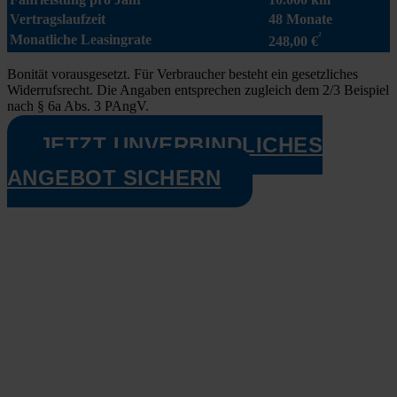
Ver­trags­lauf­zeit
48 Mona­te
²
Monat­li­che Lea­sing­ra­te
248,00 €
Boni­tät vor­aus­ge­setzt. Für Ver­brau­cher besteht ein gesetz­li­ches
Wider­rufs­recht. Die Anga­ben ent­spre­chen zugleich dem 2/3 Bei­spiel
nach § 6a Abs. 3 PAngV.​
JETZT UNVERBINDLICHES
ANGEBOT SICHERN