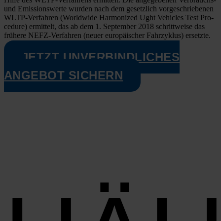
und Emis­si­ons­wer­te wur­den nach dem gesetz­lich vor­ge­schrie­be­nen
WLTP-Ver­­­fah­­ren (World­wi­de Har­mo­ni­zed Ught Vehic­les Test Pro­
ce­du­re) ermit­telt, das ab dem 1. Sep­tem­ber 2018 schritt­wei­se das
frü­he­re NEFZ-Ver­­­fah­­ren (neu­er euro­päi­scher Fahr­zy­klus) ersetz­te.
JETZT UNVERBINDLICHES
ANGEBOT SICHERN