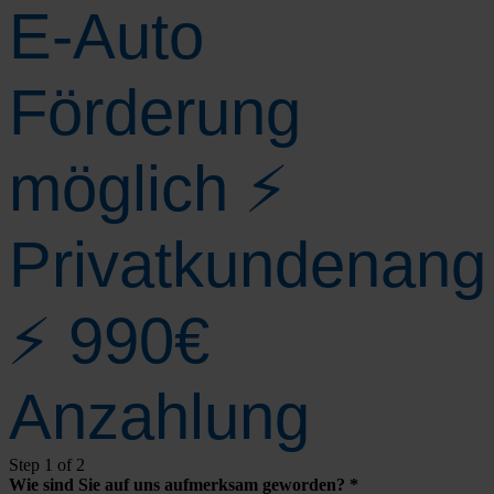
E‑Auto
Förderung
möglich ⚡
Privatkundenang
⚡ 990€
Anzahlung
Step
1
of 2
Wie sind Sie auf uns auf­merk­sam gewor­den?
*