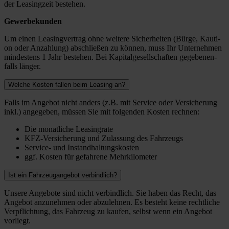
der Lea­sing­zeit bestehen.
Gewer­be­kun­den
Um einen Lea­sing­ver­trag ohne wei­te­re Sicher­hei­ten (Bür­ge, Kau­ti­
on oder Anzah­lung) abschlie­ßen zu kön­nen, muss Ihr Unter­neh­men
min­des­tens 1 Jahr bestehen. Bei Kapi­tal­ge­sell­schaf­ten gege­be­nen­
falls län­ger.
Welche Kosten fallen beim Leasing an?
Falls im Ange­bot nicht anders (z.B. mit Ser­vice oder Ver­si­che­rung
inkl.) ange­ge­ben, müs­sen Sie mit fol­gen­den Kos­ten rech­nen:
Die monat­li­che Lea­sing­ra­te
KFZ-Ver­­­si­che­rung und Zulas­sung des Fahr­zeugs
Ser­­vice- und Instand­hal­tungs­kos­ten
ggf. Kos­ten für gefah­re­ne Mehr­ki­lo­me­ter
Ist ein Fahrzeugangebot verbindlich?
Unse­re Ange­bo­te sind nicht ver­bind­lich. Sie haben das Recht, das
Ange­bot anzu­neh­men oder abzu­leh­nen. Es besteht kei­ne recht­li­che
Ver­pflich­tung, das Fahr­zeug zu kau­fen, selbst wenn ein Ange­bot
vor­liegt.