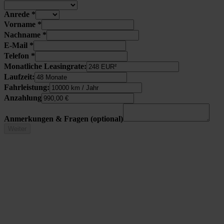
Anre­de
*
Vor­na­me
*
Nach­na­me
*
E‑Mail
*
Tele­fon
*
Monat­li­che Lea­sing­ra­te:
Lauf­zeit:
Fahr­leis­tung:
Anzah­lung
Anmer­kun­gen & Fra­gen (optio­nal)
Weiter