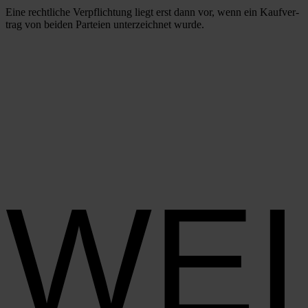
Eine recht­li­che Ver­pflich­tung liegt erst dann vor, wenn ein Kauf­ver­
trag von bei­den Par­tei­en unter­zeich­net wur­de.
WE