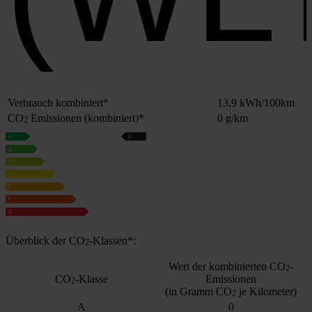
Ver­brauch kom­bi­niert*
13,9 kWh/100km
CO
Emis­sio­nen (kom­bi­niert)*
0 g/km
2
Über­blick der CO
-Klas­sen*:
2
Wert der kom­bi­nier­ten CO
-
2
CO
-Klas­se
Emis­sio­nen
2
(in Gramm CO
je Kilo­me­ter)
2
A
0