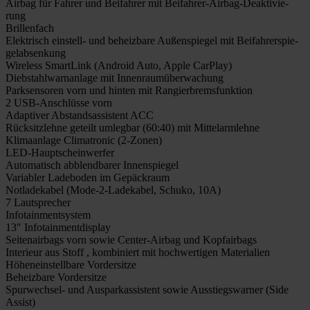
Air­bag für Fah­rer und Bei­fah­rer mit Bei­­fah­­rer-Air­­bag-Deak­­ti­­vie­
rung
Bril­len­fach
Elek­trisch ein­stell- und beheiz­ba­re Außen­spie­gel mit Bei­fah­rer­spie­
gel­ab­sen­kung
Wire­less Smart­Link (Android Auto, Apple Car­Play)
Dieb­stahl­warn­an­la­ge mit Innen­raum­über­wa­chung
Park­sen­so­ren vorn und hin­ten mit Ran­gier­brems­funk­ti­on
2 USB-Anschlüs­­se vorn
Adap­ti­ver Abstands­as­sis­tent ACC
Rück­sitz­leh­ne geteilt umleg­bar (60:40) mit Mit­tel­arm­leh­ne
Kli­ma­an­la­ge Cli­ma­tro­nic (2‑Zonen)
LED-Haup­t­­schein­­wer­­fer
Auto­ma­tisch abblend­ba­rer Innen­spie­gel
Varia­bler Lade­bo­den im Gepäck­raum
Not­la­de­ka­bel (Mode-2-Lade­­ka­­bel, Schu­ko, 10A)
7 Laut­spre­cher
Info­tain­ment­sys­tem
13″ Info­tain­ment­dis­play
Sei­ten­air­bags vorn sowie Cen­­­ter-Air­­bag und Kopf­air­bags
Inte­ri­eur aus Stoff , kom­bi­niert mit hoch­wer­ti­gen Mate­ria­li­en
Höhen­ein­stell­ba­re Vor­der­sit­ze
Beheiz­ba­re Vor­der­sit­ze
Spur­­wech­­sel- und Aus­par­k­as­sis­tent sowie Aus­stiegs­war­ner (Side
Assist)