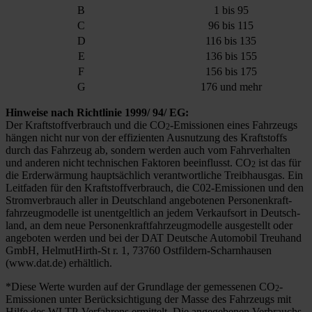
B
1 bis 95
C
96 bis 115
D
116 bis 135
E
136 bis 155
F
156 bis 175
G
176 und mehr
Hin­wei­se nach Richt­li­nie 1999/ 94/ EG:
Der Kraft­stoff­ver­brauch und die CO
-Emis­sio­nen eines Fahr­zeugs
2
hän­gen nicht nur von der effi­zi­en­ten Aus­nut­zung des Kraft­stoffs
durch das Fahr­zeug ab, son­dern wer­den auch vom Fahr­ver­hal­ten
und ande­ren nicht tech­ni­schen Fak­to­ren beein­flusst. CO
ist das für
2
die Erd­er­wär­mung haupt­säch­lich ver­ant­wort­li­che Treib­haus­gas. Ein
Leit­fa­den für den Kraft­stoff­ver­brauch, die C02-Emis­­sio­­nen und den
Strom­ver­brauch aller in Deutsch­land ange­bo­te­nen Per­so­nen­kraft­
fahr­zeug­mo­del­le ist unent­gelt­lich an jedem Ver­kaufs­ort in Deutsch­
land, an dem neue Per­so­nen­kraft­fahr­zeug­mo­del­le aus­ge­stellt oder
ange­bo­ten wer­den und bei der DAT Deut­sche Auto­mo­bil Treu­hand
GmbH, Hel­­mu­t­Hirth-St r. 1, 73760 Ost­­fil­­dern-Scharn­hau­­sen
(www.dat.de) erhält­lich.
*Die­se Wer­te wur­den auf der Grund­la­ge der gemes­se­nen CO
-
2
Emis­sio­nen unter Berück­sich­ti­gung der Mas­se des Fahr­zeugs mit
Hil­fe des WLTP-Ver­­­fah­­rens ermit­telt. Die ange­ge­be­nen Ver­­­brauchs-