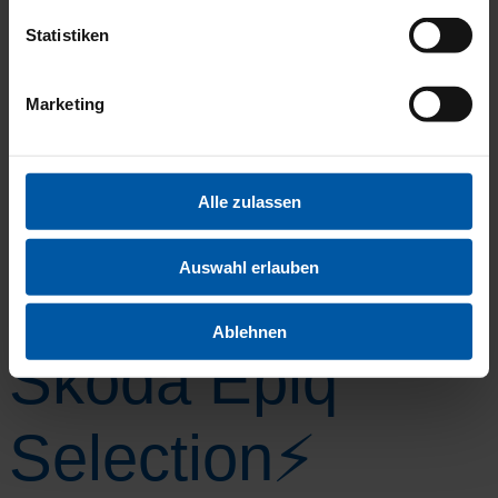
AN
Statistiken
Marketing
Alle zulassen
Auswahl erlauben
jetzt anru­fen 24/7 mög­lich
Ablehnen
Škoda Epiq
Selection⚡