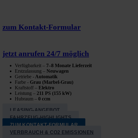
zum Kon­takt-For­mu­lar
jetzt anru­fen 24/7 mög­lich
Ver­füg­bar­keit –
7–8 Mona­te Lie­fer­zeit
Erst­zu­las­sung
–
Neu­wa­gen
Getrie­be
-
Auto­ma­tik
Far­be
-
Grau (Mar­­bel-Grau)
Kraft­stoff
–
Elek­tro
Leis­tung
–
211 PS (155 kW)
Hub­raum –
0 ccm
LEA­SING-ANGE­BOT
FAHR­ZEUG-HIGH­LIGHTS
ZUM KON­TAKT-FOR­MU­LAR
VER­BRAUCH & CO2 EMIS­SIO­NEN