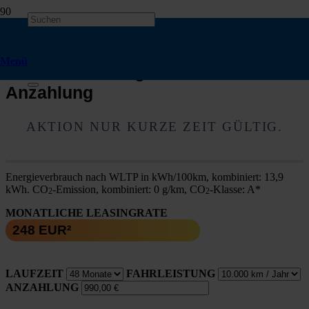
Škoda Epiq Selection⚡ E‑Auto
Förderung Möglich ⚡
Menü
Privatkundenangebot ⚡ 990€
Anzahlung
AKTI­ON NUR KUR­ZE ZEIT GÜL­TIG.
Ener­gie­ver­brauch nach WLTP in kWh/100km, kom­bi­niert: 13,9
kWh. CO
-Emis­si­on, kom­bi­niert: 0 g/km, CO
-Klas­se: A*
2
2
MONATLICHE LEASINGRATE
LAUFZEIT
FAHRLEISTUNG
ANZAHLUNG