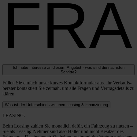
FR
Ich habe Interesse an diesem Angebot - was sind die nächsten
Schritte?
Fül­len Sie ein­fach unser kur­zes Kon­takt­for­mu­lar aus. Ihr Ver­kaufs­
be­ra­ter kon­tak­tiert Sie zeit­nah, um alle Fra­gen und Ver­trags­de­tails zu
klä­ren.
Was ist der Unterschied zwischen Leasing & Finanzierung
LEASING:
Beim Lea­sing zah­len Sie monat­lich dafür, ein Fahr­zeug zu nut­zen –
Sie als Lea­­sing-Neh­­mer sind also Hal­ter und nicht Besit­zer des
Fahr­zeugs. Das bedeu­tet: Sie haben, wäh­rend der Ver­trag zwi­schen