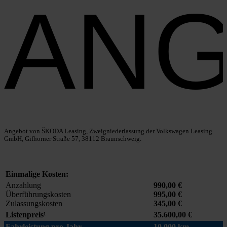
AN
Ange­bot von ŠKODA Lea­sing, Zweig­nie­der­las­sung der Volks­wa­gen Lea­sing
GmbH, Gif­hor­ner Stra­ße 57, 38112 Braun­schweig.
Ein­ma­li­ge Kos­ten:
Anzah­lung
990,00 €
Über­füh­rungs­kos­ten
995,00
€
Zulas­sungs­kos­ten
345,00 €
Lis­ten­preis¹
35.600,00 €
Fahr­leis­tung pro Jahr
10.000 km