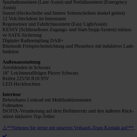
Spur­hal­te­as­sis­tent (Lane Assist) und Not­fall­as­sis­tent (Emer­gen­cy
Assist)
Sun­set (Heck­schei­be und hin­te­re Sei­ten­schei­ben dun­kel getönt)
12 Volt-Steck­­do­­se im Innen­raum
Regen­sen­sor und Fahr­licht­as­sis­tent (Easy Light­As­sist)
KESSY (Schlüs­sel­lo­ses Zugangs- und Start-Stopp-Sys­­tem) inklu­si­
ve SAFE-Siche­rung
Digi­ta­ler Radio­emp­fang DAB+
Blue­tooth Frei­sprech­ein­rich­tung und Phone­box mit induk­ti­ver Lade­
funk­ti­on
Außen­aus­stat­tung
Aer­oblen­den in Schwarz
18″ Leicht­me­tall­fel­gen Plover Schwarz
Rei­fen 225/50 R18 95V
LED-Heck­­leuch­­ten
Inte­ri­eur
Beheiz­ba­res Lenk­rad mit Mul­ti­funk­ti­ons­tas­ten
Fuß­mat­ten
ISO­­FIX-Ver­­an­ke­rung auf dem Bei­fah­rer­sitz und den äuße­ren Rück­
sit­zen inklu­si­ve Top-Tether
⚠️**Neh­men Sie ger­ne mit unse­rem Ver­­­kaufs-Team Kon­takt auf:**
✔️