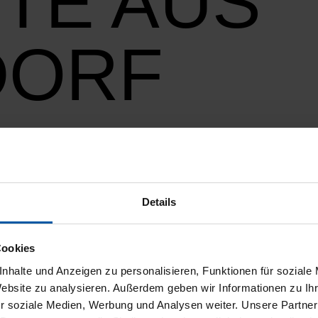
TE AUS
DORF
 verfügbar ⚡ Privatkundenangebot ⚡
Details
Cookies
, kom­bi­niert: 7,6 l. CO2-Emis­­si­on, kom­bi­niert: 172 g/km, CO2-Klas­­s
nhalte und Anzeigen zu personalisieren, Funktionen für soziale
Website zu analysieren. Außerdem geben wir Informationen zu I
r soziale Medien, Werbung und Analysen weiter. Unsere Partner