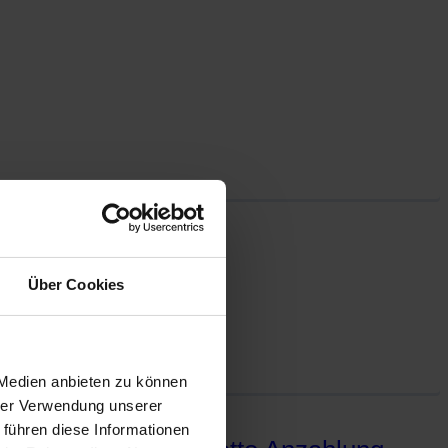
 990€ Anzahlung
Über Cookies
e: F* Lea­sing­ra­te…
 Medien anbieten zu können
hrer Verwendung unserer
 führen diese Informationen