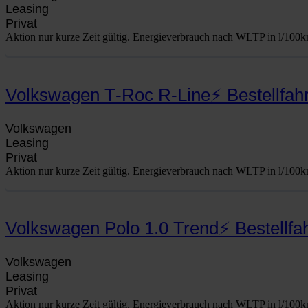
Lea­sing
Pri­vat
Akti­on nur kur­ze Zeit gül­tig. Ener­gie­ver­brauch nach WLTP in l/100km
Volkswagen T‑Roc R‑Line⚡ Bestellfah
Volks­wa­gen
Lea­sing
Pri­vat
Akti­on nur kur­ze Zeit gül­tig. Ener­gie­ver­brauch nach WLTP in l/100km
Volkswagen Polo 1.0 Trend⚡ Bestellf
Volks­wa­gen
Lea­sing
Pri­vat
Akti­on nur kur­ze Zeit gül­tig. Ener­gie­ver­brauch nach WLTP in l/100km