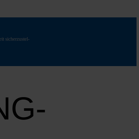
t sicher­zu­stel­
NG-