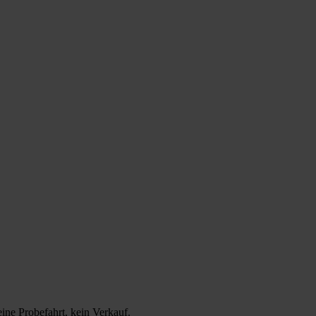
i­ne Pro­be­fahrt, kein Ver­kauf.