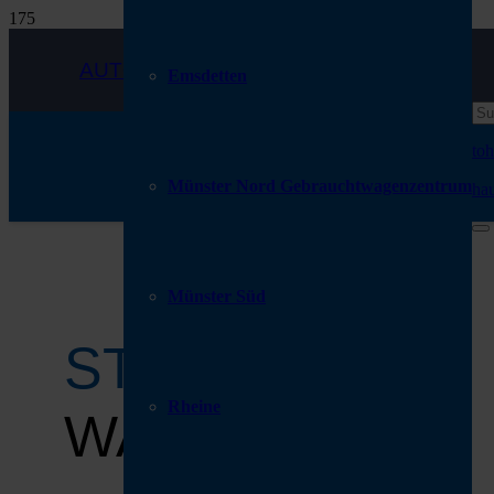
AUTOHAUS SIEMON
Emsdetten
Münster Nord Gebrauchtwagenzentrum
Münster Süd
STANDORT
Rheine
WARENDORF