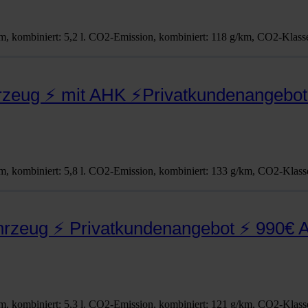
, kom­bi­niert: 5,2 l. CO2-Emis­­si­on, kom­bi­niert: 118 g/km, CO2-Klas­­s
rzeug ⚡ mit AHK ⚡Privatkundenangebot
, kom­bi­niert: 5,8 l. CO2-Emis­­si­on, kom­bi­niert: 133 g/km, CO2-Klas­­s
ahrzeug ⚡ Privatkundenangebot ⚡ 990€ 
, kom­bi­niert: 5,3 l. CO2-Emis­­si­on, kom­bi­niert: 121 g/km, CO2-Klas­­s