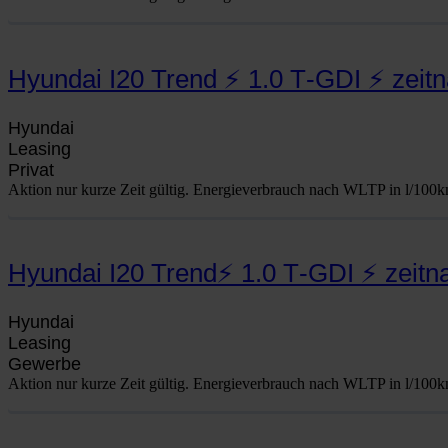
Hyundai I20 Trend ⚡ 1.0 T‑GDI ⚡ zeit
Hyun­dai
Lea­sing
Pri­vat
Akti­on nur kur­ze Zeit gül­tig. Ener­gie­ver­brauch nach WLTP in l/100km
Hyundai I20 Trend⚡ 1.0 T‑GDI ⚡ zeit
Hyun­dai
Lea­sing
Gewer­be
Akti­on nur kur­ze Zeit gül­tig. Ener­gie­ver­brauch nach WLTP in l/100km