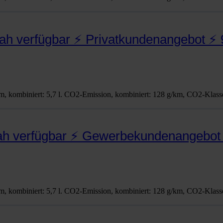
nah verfügbar ⚡ Privatkundenangebot ⚡
, kom­bi­niert: 5,7 l. CO2-Emis­­si­on, kom­bi­niert: 128 g/km, CO2-Klas­­s
nah verfügbar ⚡ Gewerbekundenangebot 
, kom­bi­niert: 5,7 l. CO2-Emis­­si­on, kom­bi­niert: 128 g/km, CO2-Klas­­s