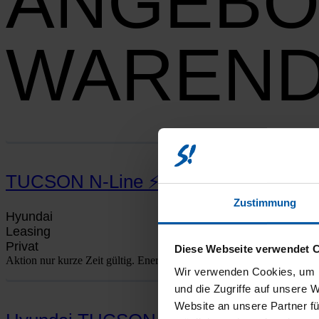
ANGEBO
WAREN
TUCSON N‑Line ⚡180PS 4WD ⚡ zeitnah
Zustimmung
Hyun­dai
Lea­sing
Pri­vat
Diese Webseite verwendet 
Akti­on nur kur­ze Zeit gül­tig. Ener­gie­ver­brauch nach WLTP in l/100km
Wir verwenden Cookies, um I
und die Zugriffe auf unsere 
Website an unsere Partner fü