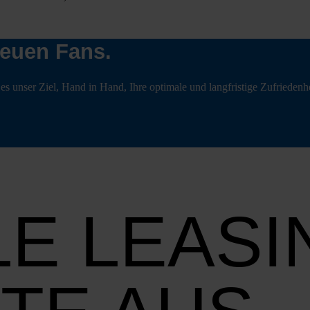
reuen Fans.
 es unser Ziel, Hand in Hand, Ihre opti­ma­le und lang­fris­ti­ge Zufrie­den­hei
E LEASI