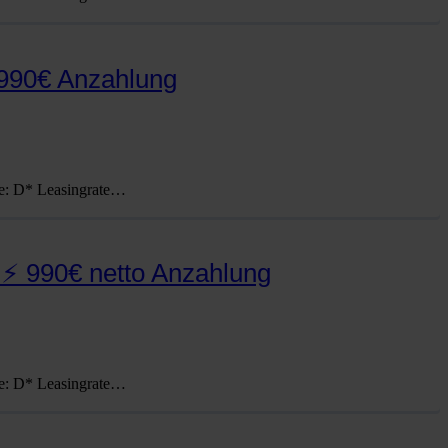
 990€ Anzahlung
e: D* Lea­sing­ra­te…
⚡ 990€ netto Anzahlung
e: D* Lea­sing­ra­te…