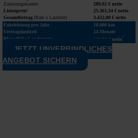
Zulas­sungs­kos­ten
289,92
€ net­to
Lis­ten­preis¹
25.361,34 € net­to
Gesamt­be­trag
(Rate x Lauf­zeit)
3.432,00 € net­to
Fahr­leis­tung pro Jahr
10.000 km
Ver­trags­lauf­zeit
24 Mona­te
²
Monat­li­che Lea­sing­ra­te
143,00 € net­to
JETZT UNVERBINDLICHES
ANGEBOT SICHERN