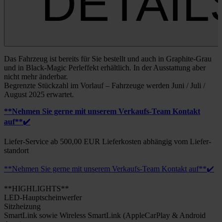
DETAIL
Das Fahr­zeug ist bereits für Sie bestellt und auch in Gra­­phi­­te-Grau
und in Black-Magic Perl­ef­fekt erhält­lich. In der Aus­stat­tung aber
nicht mehr änder­bar.
Begrenz­te Stück­zahl im Vor­lauf – Fahr­zeu­ge wer­den Juni / Juli /
August 2025 erwar­tet.
**Neh­men Sie ger­ne mit unse­rem Ver­­­kaufs-Team Kon­takt
auf**✔️
Lie­­fer-Ser­­vice ab 500,00 EUR Lie­fer­kos­ten abhän­gig vom Lie­fer­
stand­ort
**Neh­men Sie ger­ne mit unse­rem Ver­­­kaufs-Team Kon­takt auf**✔️
**HIGHLIGHTS**
LED-Haup­t­­schein­­wer­­fer
Sitz­hei­zung
Smart­Link sowie Wire­less Smart­Link (Apple­Car­Play & Android