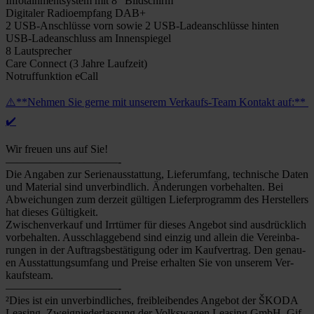
Info­tain­ment­sys­tem mit 8″ Bild­schirm
Digi­ta­ler Radio­emp­fang DAB+
2 USB-Anschlüs­­se vorn sowie 2 USB-Lade­an­­schlüs­­se hin­ten
USB-Lade­an­­schluss am Innen­spie­gel
8 Laut­spre­cher
Care Con­nect (3 Jah­re Lauf­zeit)
Not­ruf­funk­ti­on eCall
⚠️**Neh­men Sie ger­ne mit unse­rem Ver­­­kaufs-Team Kon­takt auf:**
✔️
Wir freu­en uns auf Sie!
——————————-
Die Anga­ben zur Seri­en­aus­stat­tung, Lie­fer­um­fang, tech­ni­sche Daten
und Mate­ri­al sind unver­bind­lich. Ände­run­gen vor­be­hal­ten. Bei
Abwei­chun­gen zum der­zeit gül­ti­gen Lie­fer­pro­gramm des Her­stel­lers
hat die­ses Gül­tig­keit.
Zwi­schen­ver­kauf und Irr­tü­mer für die­ses Ange­bot sind aus­drück­lich
vor­be­hal­ten. Aus­schlag­ge­bend sind ein­zig und allein die Ver­ein­ba­
run­gen in der Auf­trags­be­stä­ti­gung oder im Kauf­ver­trag. Den genau­
en Aus­stat­tungs­um­fang und Prei­se erhal­ten Sie von unse­rem Ver­
kaufs­team.
——————————-
²Dies ist ein unver­bind­li­ches, frei­blei­ben­des Ange­bot der ŠKODA
Lea­sing, Zweig­nie­der­las­sung der Volks­wa­gen Lea­sing GmbH, Gif­