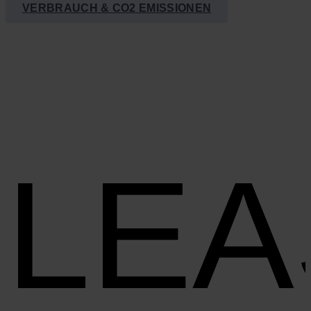
VER­BRAUCH & CO2 EMIS­SIO­NEN
LEA