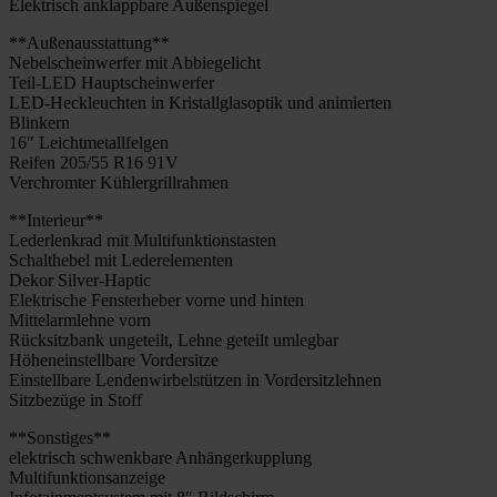
Elek­trisch anklapp­ba­re Außen­spie­gel
**Außen­aus­stat­tung**
Nebel­schein­wer­fer mit Abbie­ge­licht
Teil-LED Haupt­schein­wer­fer
LED-Heck­­leuch­­ten in Kris­tall­glas­op­tik und ani­mier­ten
Blin­kern
16″ Leicht­me­tall­fel­gen
Rei­fen 205/55 R16 91V
Ver­chrom­ter Küh­ler­grill­rah­men
**Inte­ri­eur**
Leder­lenk­rad mit Mul­ti­funk­ti­ons­tas­ten
Schalt­he­bel mit Leder­ele­men­ten
Dekor Sil­­ver-Hap­­tic
Elek­tri­sche Fens­ter­he­ber vor­ne und hin­ten
Mit­tel­arm­leh­ne vorn
Rück­sitz­bank unge­teilt, Leh­ne geteilt umleg­bar
Höhen­ein­stell­ba­re Vor­der­sit­ze
Ein­stell­ba­re Len­den­wir­bel­stüt­zen in Vor­der­sitz­leh­nen
Sitz­be­zü­ge in Stoff
**Sons­ti­ges**
elek­trisch schwenk­ba­re Anhän­ger­kupp­lung
Mul­ti­funk­ti­ons­an­zei­ge