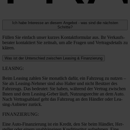
Ich habe Interesse an diesem Angebot - was sind die nächsten
Schritte?
Fül­len Sie ein­fach unser kur­zes Kon­takt­for­mu­lar aus. Ihr Ver­kaufs­
be­ra­ter kon­tak­tiert Sie zeit­nah, um alle Fra­gen und Ver­trags­de­tails zu
klä­ren.
Was ist der Unterschied zwischen Leasing & Finanzierung
LEASING:
Beim Lea­sing zah­len Sie monat­lich dafür, ein Fahr­zeug zu nut­zen –
Sie als Lea­­sing-Neh­­mer sind also Hal­ter und nicht Besit­zer des
Fahr­zeugs. Das bedeu­tet: Sie haben, wäh­rend der Ver­trag zwi­schen
Ihnen und dem Lea­­sing-Geber läuft, Nut­zungs­rech­te an dem Auto.
Nach Ver­trags­ab­lauf geht das Fahr­zeug an den Händ­ler oder Lea­­
sing-Anbie­­ter zurück.
FINANZIERUNG:
Eine Auto-Finan­­zie­rung ist ein Kre­dit, den Sie beim Händ­ler, Her­
stel­ler oder einem unab­hän­gi­gen Kre­dit­in­sti­tut auf­neh­men. Eine