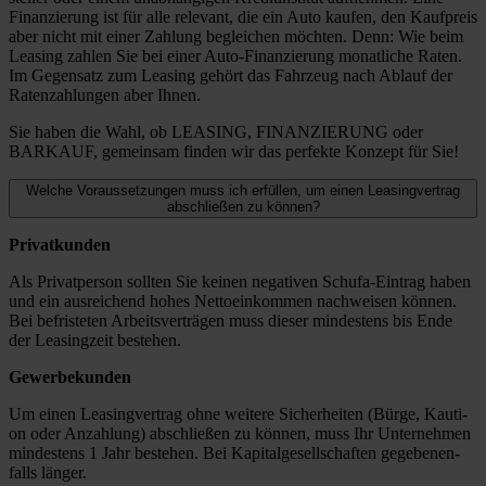
Finan­zie­rung ist für alle rele­vant, die ein Auto kau­fen, den Kauf­preis
aber nicht mit einer Zah­lung beglei­chen möch­ten. Denn: Wie beim
Lea­sing zah­len Sie bei einer Auto-Finan­­zie­rung monat­li­che Raten.
Im Gegen­satz zum Lea­sing gehört das Fahr­zeug nach Ablauf der
Raten­zah­lun­gen aber Ihnen.
Sie haben die Wahl, ob LEASING, FINANZIERUNG oder
BARKAUF, gemein­sam fin­den wir das per­fek­te Kon­zept für Sie!
Welche Voraussetzungen muss ich erfüllen, um einen Leasingvertrag
abschließen zu können?
Pri­vat­kun­den
Als Pri­vat­per­son soll­ten Sie kei­nen nega­ti­ven Schufa-Ein­­trag haben
und ein aus­rei­chend hohes Net­to­ein­kom­men nach­wei­sen kön­nen.
Bei befris­te­ten Arbeits­ver­trä­gen muss die­ser min­des­tens bis Ende
der Lea­sing­zeit bestehen.
Gewer­be­kun­den
Um einen Lea­sing­ver­trag ohne wei­te­re Sicher­hei­ten (Bür­ge, Kau­ti­
on oder Anzah­lung) abschlie­ßen zu kön­nen, muss Ihr Unter­neh­men
min­des­tens 1 Jahr bestehen. Bei Kapi­tal­ge­sell­schaf­ten gege­be­nen­
falls län­ger.