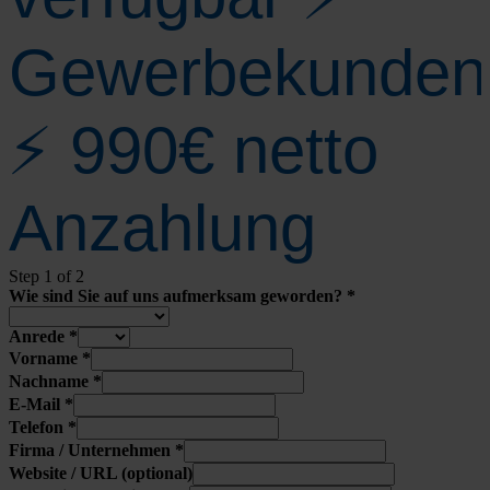
Gewerbekunden
⚡ 990€ netto
Anzahlung
Step
1
of 2
Wie sind Sie auf uns auf­merk­sam gewor­den?
*
Anre­de
*
Vor­na­me
*
Nach­na­me
*
E‑Mail
*
Tele­fon
*
Fir­ma / Unter­neh­men
*
Web­site / URL (optio­nal)