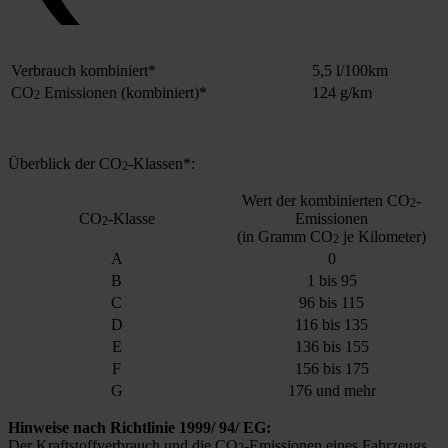
Ver­brauch kom­bi­niert*
5,5 l/100km
CO
Emis­sio­nen (kom­bi­niert)*
124 g/km
2
Über­blick der CO
-Klas­sen*:
2
Wert der kom­bi­nier­ten CO
-
2
CO
-Klas­se
Emis­sio­nen
2
(in Gramm CO
je Kilo­me­ter)
2
A
0
B
1 bis 95
C
96 bis 115
D
116 bis 135
E
136 bis 155
F
156 bis 175
G
176 und mehr
Hin­wei­se nach Richt­li­nie 1999/ 94/ EG:
Der Kraft­stoff­ver­brauch und die CO
-Emis­sio­nen eines Fahr­zeugs