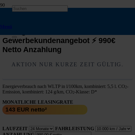
Skoda Kamiq Selection⚡ Inkl. AHK
& WinterPlus Paket ⚡ Zeitnah
Menü
Verfügbar ⚡
Gewerbekundenangebot ⚡ 990€
Netto Anzahlung
AKTI­ON NUR KUR­ZE ZEIT GÜL­TIG.
Ener­gie­ver­brauch nach WLTP in l/100km, kom­bi­niert: 5,5 l. CO
-
2
Emis­si­on, kom­bi­niert: 124 g/km, CO
-Klas­se: D*
2
MONATLICHE LEASINGRATE
LAUFZEIT
FAHRLEISTUNG
ANZAHLUNG