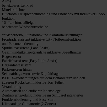
Auto)
beheiz­ba­res Lenk­rad
Mit­tel­arm­leh­ne
Blue­tooth Frei­sprech­ein­rich­tung und Phone­box mit induk­ti­ver Lade­
funk­ti­on
16″ Leicht­me­tall­fel­gen
beheiz­ba­re Wind­schutz­schei­be
**Sicherheits‑, Fun­k­­ti­ons- und Kom­fort­aus­stat­tung**
Front­ra­dar­as­sis­tent inklu­si­ve City-Not­­brem­s­­fun­k­­ti­on
und Per­so­nener­ken­nung
Spur­hal­te­as­sis­tent (Lane Assist)
Geschwin­dig­keits­re­gel­an­la­ge inklu­si­ve Speed­li­mit­ter
Regen­sen­sor
Fahr­licht­as­sis­tent (Easy Light Assist)
Berg­an­fahr­as­sis­tent
Park­sen­so­ren hin­ten
Sei­ten­air­bags vorn sowie Kopf­air­bags
ISO­­FIX-Vor­­­be­­rei­­tun­­gen auf dem Bei­fah­rer­sitz und den
äuße­ren Rück­sit­zen inklu­si­ve Top-Tether-
Ver­an­ke­rung
Auto­ma­tisch abblend­ba­rer Innen­spie­gel
Zen­tral­ver­rie­ge­lung inklu­si­ve im Schlüs­sel inte­grier­ter
Funk­fern­be­die­nung und Easy Start
Kli­ma­an­la­ge Cli­ma­tro­nic (2‑Zonen)