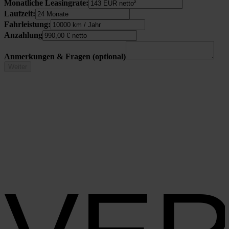
Monat­li­che Lea­sing­ra­te:
Lauf­zeit:
Fahr­leis­tung:
Anzah­lung
Anmer­kun­gen & Fra­gen (optio­nal)
Weiter