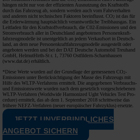
2
hän­gen nicht nur von der effi­zi­en­ten Aus­nut­zung des Kraft­stoffs
durch das Fahr­zeug ab, son­dern wer­den auch vom Fahr­ver­hal­ten
und ande­ren nicht tech­ni­schen Fak­to­ren beein­flusst. CO
ist das für
2
die Erd­er­wär­mung haupt­säch­lich ver­ant­wort­li­che Treib­haus­gas. Ein
Leit­fa­den für den Kraft­stoff­ver­brauch, die C02-Emis­­sio­­nen und den
Strom­ver­brauch aller in Deutsch­land ange­bo­te­nen Per­so­nen­kraft­
fahr­zeug­mo­del­le ist unent­gelt­lich an jedem Ver­kaufs­ort in Deutsch­
land, an dem neue Per­so­nen­kraft­fahr­zeug­mo­del­le aus­ge­stellt oder
ange­bo­ten wer­den und bei der DAT Deut­sche Auto­mo­bil Treu­hand
GmbH, Hel­­mu­t­Hirth-St r. 1, 73760 Ost­­fil­­dern-Scharn­hau­­sen
(www.dat.de) erhält­lich.
*Die­se Wer­te wur­den auf der Grund­la­ge der gemes­se­nen CO
-
2
Emis­sio­nen unter Berück­sich­ti­gung der Mas­se des Fahr­zeugs mit
Hil­fe des WLTP-Ver­­­fah­­rens ermit­telt. Die ange­ge­be­nen Ver­­­brauchs-
und Emis­si­ons­wer­te wur­den nach dem gesetz­lich vor­ge­schrie­be­nen
WLTP-Ver­­­fah­­ren (World­wi­de Har­mo­ni­zed Ught Vehic­les Test Pro­
ce­du­re) ermit­telt, das ab dem 1. Sep­tem­ber 2018 schritt­wei­se das
frü­he­re NEFZ-Ver­­­fah­­ren (neu­er euro­päi­scher Fahr­zy­klus) ersetz­te.
JETZT UNVERBINDLICHES
ANGEBOT SICHERN