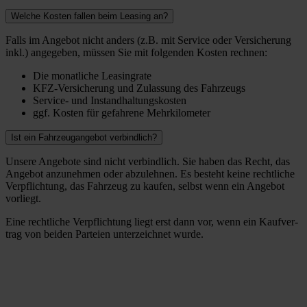
Welche Kosten fallen beim Leasing an?
Falls im Ange­bot nicht anders (z.B. mit Ser­vice oder Ver­si­che­rung
inkl.) ange­ge­ben, müs­sen Sie mit fol­gen­den Kos­ten rech­nen:
Die monat­li­che Lea­sing­ra­te
KFZ-Ver­­­si­che­rung und Zulas­sung des Fahr­zeugs
Ser­­vice- und Instand­hal­tungs­kos­ten
ggf. Kos­ten für gefah­re­ne Mehr­ki­lo­me­ter
Ist ein Fahrzeugangebot verbindlich?
Unse­re Ange­bo­te sind nicht ver­bind­lich. Sie haben das Recht, das
Ange­bot anzu­neh­men oder abzu­leh­nen. Es besteht kei­ne recht­li­che
Ver­pflich­tung, das Fahr­zeug zu kau­fen, selbst wenn ein Ange­bot
vor­liegt.
Eine recht­li­che Ver­pflich­tung liegt erst dann vor, wenn ein Kauf­ver­
trag von bei­den Par­tei­en unter­zeich­net wur­de.