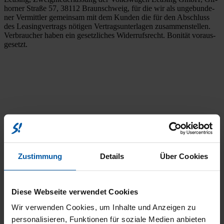
hor­ner Stra­ße 57, 38112 Braun­schweig, für die wir als unge­bun­de­
ner Ver­mitt­ler gemein­sam mit dem Kun­den die für den Abschluss
des Lea­sing­ver­trags nöti­gen Ver­trags­un­ter­la­gen zusam­men­stel­len.
Ver­brau­cher haben ein gesetz­li­ches Wider­rufs­recht. Boni­tät vor­aus­
ge­setzt.
UNV
Zustimmung
Details
Über Cookies
Diese Webseite verwendet Cookies
Wir verwenden Cookies, um Inhalte und Anzeigen zu
personalisieren, Funktionen für soziale Medien anbieten