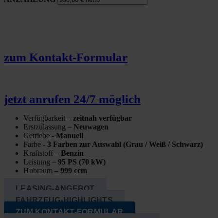
zum Kon­takt-For­mu­lar
jetzt anru­fen 24/7 mög­lich
Ver­füg­bar­keit –
zeit­nah ver­füg­bar
Erst­zu­las­sung
–
Neu­wa­gen
Getrie­be
-
Manu­ell
Far­be
-
3 Far­ben zur Aus­wahl (Grau / Weiß / Schwarz)
Kraft­stoff
–
Ben­zin
Leis­tung
–
95 PS (70 kW)
Hub­raum –
999 ccm
LEA­SING-ANGE­BOT
FAHR­ZEUG-HIGH­LIGHTS
ZUM KON­TAKT-FOR­MU­LAR