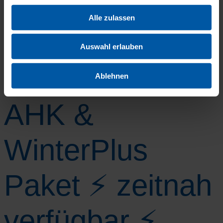
jetzt anru­fen 24/7 mög­lich
Alle zulassen
Skoda Kamiq
Auswahl erlauben
Selection⚡ inkl.
Ablehnen
AHK &
WinterPlus
Paket ⚡ zeitnah
verfügbar ⚡