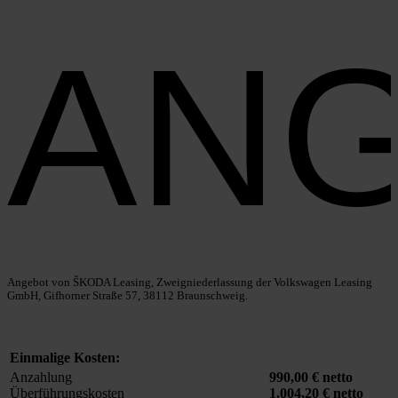
AN
Ange­bot von ŠKODA Lea­sing, Zweig­nie­der­las­sung der Volks­wa­gen Lea­sing
GmbH, Gif­hor­ner Stra­ße 57, 38112 Braun­schweig.
Ein­ma­li­ge Kos­ten:
Anzah­lung
990,00 € net­to
Über­füh­rungs­kos­ten
1.004,20
€ net­to