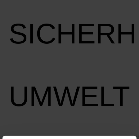
SICHERH
UMWELT