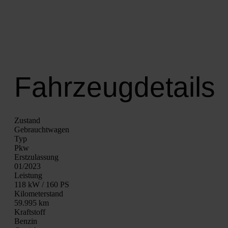
Fahrzeugdetails
Zustand
Gebraucht­wa­gen
Typ
Pkw
Erst­zu­las­sung
01/2023
Leis­tung
118 kW / 160 PS
Kilo­me­ter­stand
59.995 km
Kraft­stoff
Ben­zin