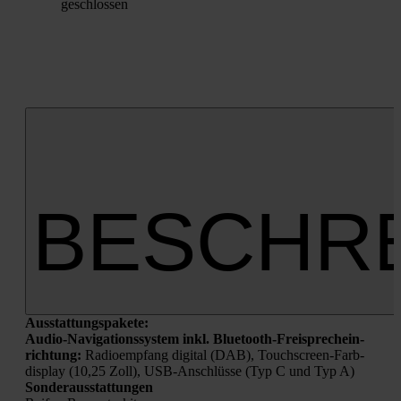
geschlos­sen
BESCHR
Aus­stat­tungs­pa­ke­te:
Audio-Navi­ga­ti­ons­sys­tem inkl. Blue­tooth-Frei­sprech­ein­
rich­tung:
Radio­emp­fang digi­tal (DAB), Touch­screen-Farb­
dis­play (10,25 Zoll), USB-Anschlüs­se (Typ C und Typ A)
Son­der­aus­stat­tun­gen