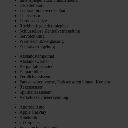
Innen­spie­gel autom. abblen­dend
Leder­lenk­rad
Lenk­rad höhen­ver­stell­bar
Licht­sen­sor
Lor­do­sen­stüt­ze
Rück­bank geteilt umleg­bar
Schlüs­sel­lo­se Zen­tral­ver­rie­ge­lung
Ser­vo­len­kung
Wär­me­schutz­ver­gla­sung
Zen­tral­ver­rie­ge­lung
Abstands­tem­po­mat
Abstands­war­ner
Berg­an­fahr­as­sis­tent
Ein­park­hil­fe
Fern­licht­as­sis­tent
Park­sen­so­ren vor­ne, Park­sen­so­ren hin­ten, Kame­ra
Regen­sen­sor
Spur­hal­te­as­sis­tent
Ver­kehrs­zei­chen­er­ken­nung
Android Auto
Apple Car­Play
Blue­tooth
CD-Spie­ler
Frei­sprech­ein­rich­tung