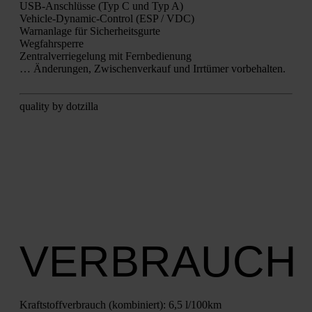
USB-Anschlüs­se (Typ C und Typ A)
Vehic­le-Dyna­mic-Con­trol (ESP / VDC)
Warn­an­la­ge für Sicher­heits­gur­te
Weg­fahr­sper­re
Zen­tral­ver­rie­ge­lung mit Fern­be­die­nung
… Ände­run­gen, Zwi­schen­ver­kauf und Irr­tü­mer vor­be­hal­ten.
qua­li­ty by dot­zil­la
VERBRAUCH
Kraft­stoff­ver­brauch (kom­bi­niert):
6,5 l/100km