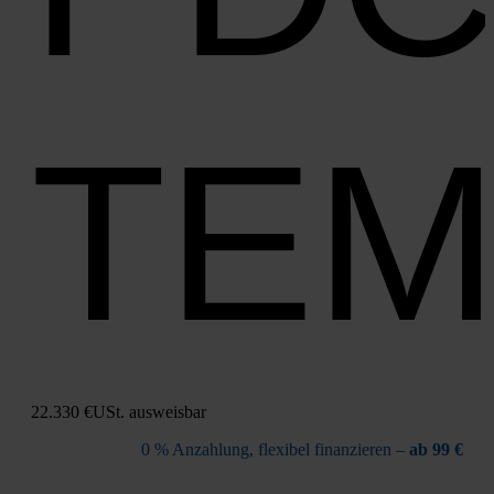
TE
22.330 €
USt. aus­weis­bar
0 % Anzah­lung, fle­xi­bel finan­zie­ren –
ab 99 €