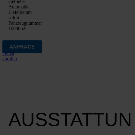
Getrie­be
Auto­ma­tik
Lie­fer­da­tum
sofort
Fahrzeugnummer
1000052
ANFRAGE
Teilen
anrufen
AUSSTATTUN