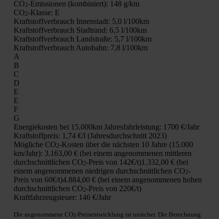
CO
-Emis­sio­nen (kom­bi­niert):
148 g/km
2
CO
-Klas­se:
E
2
Kraft­stoff­ver­brauch Innen­stadt:
5,0 l/100km
Kraft­stoff­ver­brauch Stadt­rand:
6,5 l/100km
Kraft­stoff­ver­brauch Land­stra­ße:
5,7 l/100km
Kraft­stoff­ver­brauch Auto­bahn:
7,8 l/100km
A
B
C
D
E
E
F
G
Ener­gie­kos­ten bei 15.000km Jah­res­fahr­leis­tung:
1700 €/Jahr
Kraft­stoff­preis:
1,74 €/l (Jah­res­durch­schnitt 2023)
Mög­li­che CO
-Kos­ten über die nächs­ten 10 Jah­re (15.000
2
km/Jahr):
3.163,00 € (bei einem ange­nom­me­nen mitt­le­ren
durch­schnitt­li­chen CO
-Preis von 142€/t)
1.332,00 € (bei
2
einem ange­nom­me­nen nied­ri­gen durch­schnitt­li­chen CO
-
2
Preis von 60€/t)
4.884,00 € (bei einem ange­nom­me­nen hohen
durch­schnitt­li­chen CO
-Preis von 220€/t)
2
Kraft­fahr­zeug­steu­er:
146 €/Jahr
Die ange­nom­me­ne CO
-Preis­ent­wick­lung ist unsi­cher. Die Berech­nung
2