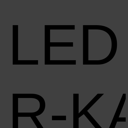
LED
R‑K