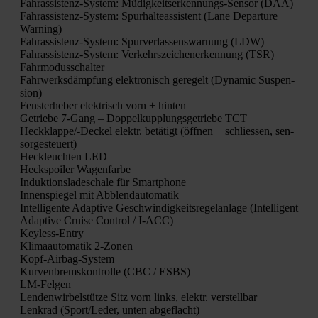
Fahr­as­sis­tenz-Sys­tem: Müdig­keits­er­ken­nungs-Sen­sor (DAA)
Fahr­as­sis­tenz-Sys­tem: Spur­hal­te­as­sis­tent (Lane Depar­tu­re
War­ning)
Fahr­as­sis­tenz-Sys­tem: Spur­ver­las­sens­war­nung (LDW)
Fahr­as­sis­tenz-Sys­tem: Ver­kehrs­zei­chen­er­ken­nung (TSR)
Fahr­mo­dus­schal­ter
Fahr­werks­dämp­fung elek­tro­nisch gere­gelt (Dyna­mic Sus­pen­
si­on)
Fens­ter­he­ber elek­trisch vorn + hin­ten
Getrie­be 7‑Gang – Dop­pel­kupp­lungs­ge­trie­be TCT
Heck­klap­pe/-Deckel elektr. betä­tigt (öff­nen + schlies­sen, sen­
sor­ge­steu­ert)
Heck­leuch­ten LED
Heck­spoi­ler Wagen­far­be
Induk­ti­ons­la­de­scha­le für Smart­phone
Innen­spie­gel mit Abblend­au­to­ma­tik
Intel­li­gen­te Adap­ti­ve Geschwin­dig­keits­re­gel­an­la­ge (Intel­li­gent
Adap­ti­ve Crui­se Con­trol / I‑ACC)
Keyl­ess-Ent­ry
Kli­ma­au­to­ma­tik 2‑Zonen
Kopf-Air­bag-Sys­tem
Kur­ven­brems­kon­trol­le (CBC / ESBS)
LM-Fel­gen
Len­den­wir­bel­stüt­ze Sitz vorn links, elektr. ver­stell­bar
Lenk­rad (Sport/Leder, unten abge­flacht)