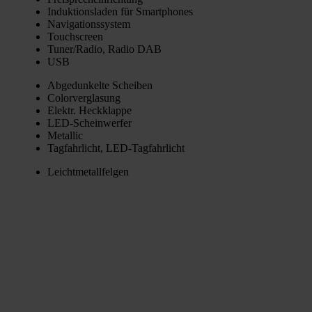
Induk­ti­ons­la­den für Smart­phones
Navi­ga­ti­ons­sys­tem
Touch­screen
Tuner/Radio, Radio DAB
USB
Abge­dun­kel­te Schei­ben
Color­ver­gla­sung
Elektr. Heck­klap­pe
LED-Schein­wer­fer
Metal­lic
Tag­fahr­licht, LED-Tag­fahr­licht
Leicht­me­tall­fel­gen