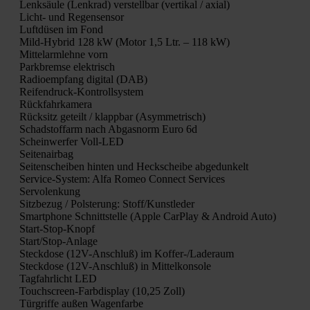
Lenk­säu­le (Lenk­rad) ver­stell­bar (ver­ti­kal / axi­al)
Licht- und Regen­sen­sor
Luft­dü­sen im Fond
Mild-Hybrid 128 kW (Motor 1,5 Ltr. – 118 kW)
Mit­tel­arm­leh­ne vorn
Park­brem­se elek­trisch
Radio­emp­fang digi­tal (DAB)
Rei­fen­druck-Kon­troll­sys­tem
Rück­fahr­ka­me­ra
Rück­sitz geteilt / klapp­bar (Asym­me­trisch)
Schad­stoff­arm nach Abgas­norm Euro 6d
Schein­wer­fer Voll-LED
Sei­ten­air­bag
Sei­ten­schei­ben hin­ten und Heck­schei­be abge­dun­kelt
Ser­vice-Sys­tem: Alfa Romeo Con­nect Ser­vices
Ser­vo­len­kung
Sitz­be­zug / Pols­te­rung: Stoff/Kunstleder
Smart­phone Schnitt­stel­le (Apple Car­Play & Android Auto)
Start-Stop-Knopf
Star­t/S­top-Anla­ge
Steck­do­se (12V-Anschluß) im Kof­fer-/La­de­raum
Steck­do­se (12V-Anschluß) in Mit­tel­kon­so­le
Tag­fahr­licht LED
Touch­screen-Farb­dis­play (10,25 Zoll)
Tür­grif­fe außen Wagen­far­be