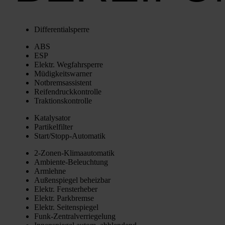
Dif­fe­ren­ti­al­sper­re
ABS
ESP
Elektr. Weg­fahr­sper­re
Müdig­keits­war­ner
Not­brems­as­sis­tent
Rei­fen­druck­kon­trol­le
Trak­ti­ons­kon­trol­le
Kata­ly­sa­tor
Par­ti­kel­fil­ter
Star­t/­Stopp-Auto­ma­tik
2‑Zo­nen-Kli­ma­au­to­ma­tik
Ambi­en­te-Beleuch­tung
Arm­leh­ne
Außen­spie­gel beheiz­bar
Elektr. Fens­ter­he­ber
Elektr. Park­brem­se
Elektr. Sei­ten­spie­gel
Funk-Zen­tral­ver­rie­ge­lung