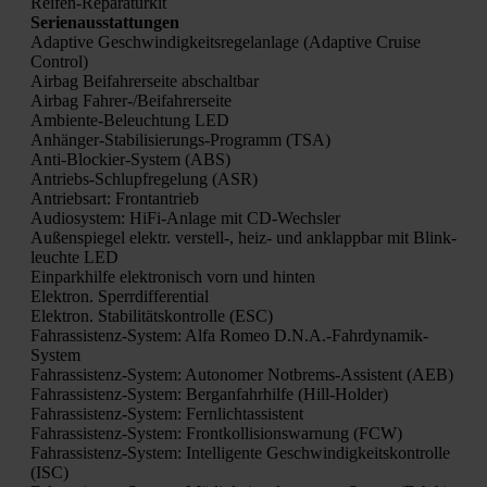
Rei­fen-Repa­ra­tur­kit
Seri­en­aus­stat­tun­gen
Adap­ti­ve Geschwin­dig­keits­re­gel­an­la­ge (Adap­ti­ve Crui­se
Con­trol)
Air­bag Bei­fah­rer­sei­te abschalt­bar
Air­bag Fah­rer-/Bei­fah­rer­sei­te
Ambi­en­te-Beleuch­tung LED
Anhän­ger-Sta­bi­li­sie­rungs-Pro­gramm (TSA)
Anti-Blo­ckier-Sys­tem (ABS)
Antriebs-Schlupf­re­ge­lung (ASR)
Antriebs­art: Front­an­trieb
Audio­sys­tem: HiFi-Anla­ge mit CD-Wechs­ler
Außen­spie­gel elektr. verstell‑, heiz- und anklapp­bar mit Blink­
leuch­te LED
Ein­park­hil­fe elek­tro­nisch vorn und hin­ten
Elek­tron. Sperr­dif­fe­ren­ti­al
Elek­tron. Sta­bi­li­täts­kon­trol­le (ESC)
Fahr­as­sis­tenz-Sys­tem: Alfa Romeo D.N.A.-Fahrdynamik-
System
Fahr­as­sis­tenz-Sys­tem: Auto­no­mer Not­brems-Assis­tent (AEB)
Fahr­as­sis­tenz-Sys­tem: Berg­an­fahr­hil­fe (Hill-Hol­der)
Fahr­as­sis­tenz-Sys­tem: Fern­licht­as­sis­tent
Fahr­as­sis­tenz-Sys­tem: Front­kol­li­si­ons­war­nung (FCW)
Fahr­as­sis­tenz-Sys­tem: Intel­li­gen­te Geschwin­dig­keits­kon­trol­le
(ISC)