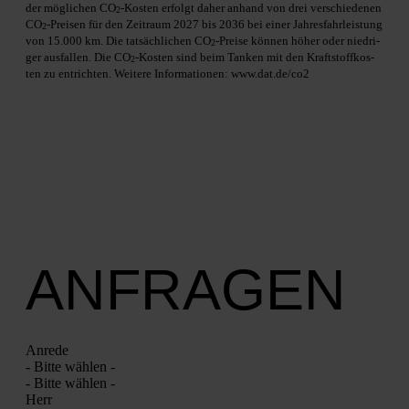
der mög­li­chen CO
-Kos­ten erfolgt daher anhand von drei ver­schie­de­nen
2
CO
-Prei­sen für den Zeit­raum 2027 bis 2036 bei einer Jah­res­fahr­leis­tung
2
von 15.000 km. Die tat­säch­li­chen CO
-Prei­se kön­nen höher oder nied­ri­
2
ger aus­fal­len. Die CO
-Kos­ten sind beim Tan­ken mit den Kraft­stoff­kos­
2
ten zu ent­rich­ten. Wei­te­re Infor­ma­tio­nen: www.dat.de/co2
ANFRAGEN
Anre­de
- Bit­te wäh­len -
- Bit­te wäh­len -
Herr