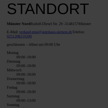
STANDORT
Müns­ter Nord
Rudolf-Die­sel Str. 29 ‑31
48157
Müns­ter
E‑Mail:
verkauf-msn@autohaus-siemon.de
Tele­fon:
0251208219200
geschlos­sen
– öff­net um 09:00 Uhr
Mon­tag
09:00–18:00
Diens­tag
09:00–18:00
Mitt­woch
09:00–18:00
Don­ners­tag
09:00–18:00
Frei­tag
09:00–18:00
Sams­tag
09:00–13:00
Sonn­tag