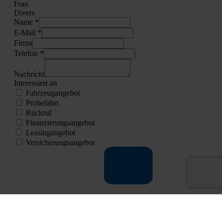
Frau
Divers
Name *
E‑Mail *
Fir­ma
Tele­fon *
Nach­richt
Inter­es­siert an
Fahr­zeug­an­ge­bot
Pro­be­fahrt
Rück­ruf
Finan­zie­rungs­an­ge­bot
Lea­sing­an­ge­bot
Ver­si­che­rungs­an­ge­bot
LEASING