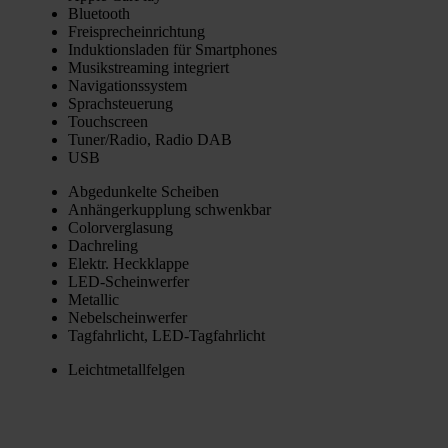
Blue­tooth
Frei­sprech­ein­rich­tung
Induk­ti­ons­la­den für Smart­phones
Musik­strea­ming inte­griert
Navi­ga­ti­ons­sys­tem
Sprach­steue­rung
Touch­screen
Tuner/Radio, Radio DAB
USB
Abge­dun­kel­te Schei­ben
Anhän­ger­kupp­lung schwenk­bar
Color­ver­gla­sung
Dach­re­ling
Elektr. Heck­klap­pe
LED-Schein­wer­fer
Metal­lic
Nebel­schein­wer­fer
Tag­fahr­licht, LED-Tag­fahr­licht
Leicht­me­tall­fel­gen