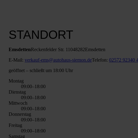
STANDORT
Ems­det­ten
Recken­fel­der Str. 110
48282
Ems­det­ten
E‑Mail:
verkauf-ems@autohaus-siemon.de
Tele­fon:
02572 92340 
geöff­net
– schließt um 18:00 Uhr
Mon­tag
09:00–18:00
Diens­tag
09:00–18:00
Mitt­woch
09:00–18:00
Don­ners­tag
09:00–18:00
Frei­tag
09:00–18:00
Sams­tag