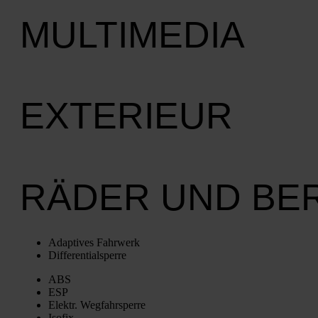
MULTIMEDIA
EXTERIEUR
RÄDER UND BE
Adap­ti­ves Fahr­werk
Dif­fe­ren­ti­al­sper­re
ABS
ESP
Elektr. Weg­fahr­sper­re
Iso­fix