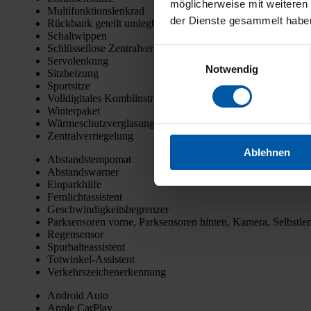
möglicherweise mit weiteren
Mul­ti­funk­ti­ons­lenk­rad
der Dienste gesammelt habe
Rück­bank geteilt umleg­bar
Schalt­wip­pen
Schlüs­sel­lo­se Zen­tral­ver­rie­ge­lung
Einwilligungsauswahl
Ser­vo­len­kung
Notwendig
Sitz­hei­zung
Sport­sit­ze
Voll­di­gi­ta­les Kom­bi­in­stru­ment
Win­ter­pa­ket
Wär­me­schutz­ver­gla­sung
Zen­tral­ver­rie­ge­lung
Ablehnen
Abstands­tem­po­mat
Abstands­war­ner
Ein­park­hil­fe
Fern­licht­as­sis­tent
Geschwin­dig­keits­be­gren­zer
Park­sen­so­ren vor­ne, Park­sen­so­ren hin­ten, Kame­ra, Selbst­le
Regen­sen­sor
Spur­hal­te­as­sis­tent
Tot­win­kel-Assis­tent
Ver­kehrs­zei­chen­er­ken­nung
Android Auto
Apple Car­Play