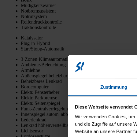
Müdig­keits­war­ner
Not­brems­as­sis­tent
Not­ruf­sys­tem
Rei­fen­druck­kon­trol­le
Trak­ti­ons­kon­trol­le
Kata­ly­sa­tor
Plug-in-Hybrid
Star­t/­Stopp-Auto­ma­tik
3‑Zo­nen-Kli­ma­au­to­ma­tik
Ambi­en­te-Beleuch­tung
Arm­leh­ne
Außen­spie­gel beheiz­bar
Beheiz­ba­res Lenk­rad
Bord­com­pu­ter
Zustimmung
Elektr. Fens­ter­he­ber
Elektr. Park­brem­se
Elektr. Sei­ten­spie­gel
Diese Webseite verwendet 
Funk-Zen­tral­ver­rie­ge­lung
Innen­spie­gel autom. abblen­dend
Wir verwenden Cookies, um I
Leder­lenk­rad
und die Zugriffe auf unsere 
Lenk­rad höhen­ver­stell­bar
Licht­sen­sor
Website an unsere Partner fü
Lor­do­sen­stüt­ze