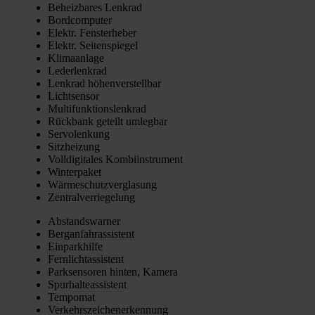
Beheiz­ba­res Lenk­rad
Bord­com­pu­ter
Elektr. Fens­ter­he­ber
Elektr. Sei­ten­spie­gel
Kli­ma­an­la­ge
Leder­lenk­rad
Lenk­rad höhen­ver­stell­bar
Licht­sen­sor
Mul­ti­funk­ti­ons­lenk­rad
Rück­bank geteilt umleg­bar
Ser­vo­len­kung
Sitz­hei­zung
Voll­di­gi­ta­les Kom­bi­in­stru­ment
Win­ter­pa­ket
Wär­me­schutz­ver­gla­sung
Zen­tral­ver­rie­ge­lung
Abstands­war­ner
Berg­an­fahr­as­sis­tent
Ein­park­hil­fe
Fern­licht­as­sis­tent
Park­sen­so­ren hin­ten, Kame­ra
Spur­hal­te­as­sis­tent
Tem­po­mat
Ver­kehrs­zei­chen­er­ken­nung