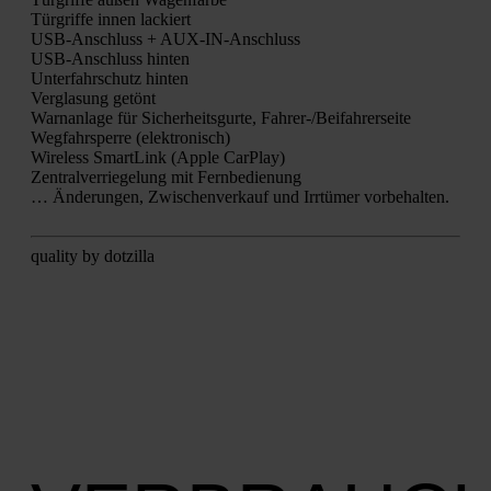
Tür­grif­fe innen lackiert
USB-Anschluss + AUX-IN-Anschluss
USB-Anschluss hin­ten
Unter­fahr­schutz hin­ten
Ver­gla­sung getönt
Warn­an­la­ge für Sicher­heits­gur­te, Fah­rer-/Bei­fah­rer­sei­te
Weg­fahr­sper­re (elek­tro­nisch)
Wire­less Smart­Link (Apple Car­Play)
Zen­tral­ver­rie­ge­lung mit Fern­be­die­nung
… Ände­run­gen, Zwi­schen­ver­kauf und Irr­tü­mer vor­be­hal­ten.
qua­li­ty by dot­zil­la