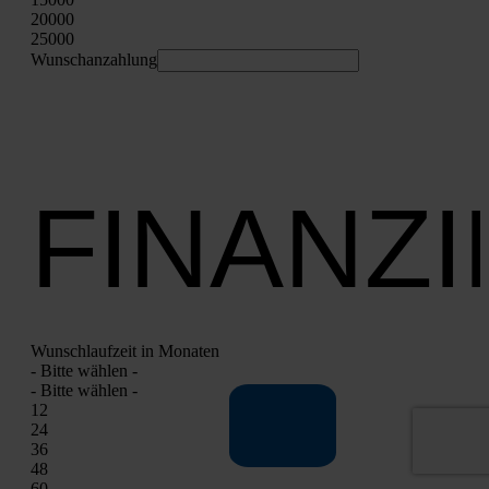
20000
25000
Wunschan­zah­lung
FINANZ
Wunsch­lauf­zeit in Mona­ten
- Bit­te wäh­len -
- Bit­te wäh­len -
12
24
36
48
60