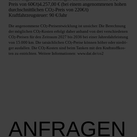
Preis von 60€/t)
4.257,00 € (bei einem ange­nom­me­nen hohen
durch­schnitt­li­chen CO
-Preis von 220€/t)
2
Kraft­fahr­zeug­steu­er:
90 €/Jahr
Die ange­nom­me­ne CO
-Preis­ent­wick­lung ist unsi­cher. Die Berech­nung
2
der mög­li­chen CO
-Kos­ten erfolgt daher anhand von drei ver­schie­de­nen
2
CO
-Prei­sen für den Zeit­raum 2027 bis 2036 bei einer Jah­res­fahr­leis­tung
2
von 15.000 km. Die tat­säch­li­chen CO
-Prei­se kön­nen höher oder nied­ri­
2
ger aus­fal­len. Die CO
-Kos­ten sind beim Tan­ken mit den Kraft­stoff­kos­
2
ten zu ent­rich­ten. Wei­te­re Infor­ma­tio­nen: www.dat.de/co2
ANFRAGEN