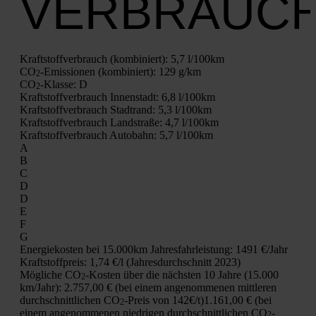
VERBRAUC
Kraft­stoff­ver­brauch (kom­bi­niert):
5,7 l/100km
CO
-Emis­sio­nen (kom­bi­niert):
129 g/km
2
CO
-Klas­se:
D
2
Kraft­stoff­ver­brauch Innen­stadt:
6,8 l/100km
Kraft­stoff­ver­brauch Stadt­rand:
5,3 l/100km
Kraft­stoff­ver­brauch Land­stra­ße:
4,7 l/100km
Kraft­stoff­ver­brauch Auto­bahn:
5,7 l/100km
A
B
C
D
D
E
F
G
Ener­gie­kos­ten bei 15.000km Jah­res­fahr­leis­tung:
1491 €/Jahr
Kraft­stoff­preis:
1,74 €/l (Jah­res­durch­schnitt 2023)
Mög­li­che CO
-Kos­ten über die nächs­ten 10 Jah­re (15.000
2
km/Jahr):
2.757,00 € (bei einem ange­nom­me­nen mitt­le­ren
durch­schnitt­li­chen CO
-Preis von 142€/t)
1.161,00 € (bei
2
einem ange­nom­me­nen nied­ri­gen durch­schnitt­li­chen CO
-
2