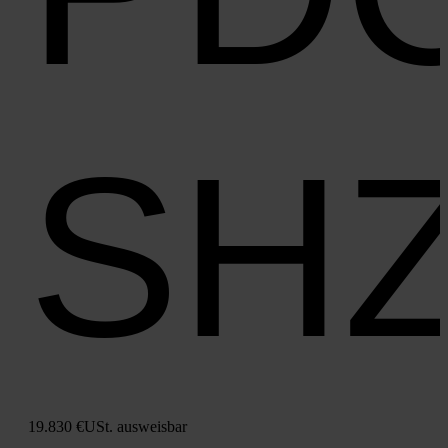
SH
19.830 €
USt. aus­weis­bar