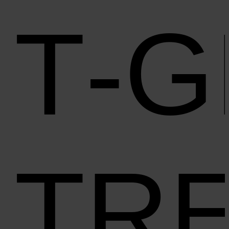
T‑G
TR