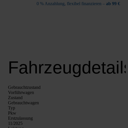
0 % Anzah­lung, fle­xi­bel finan­zie­ren –
ab 99 €
Fahrzeugdetail
Gebrauchtzustand
Vor­führ­wa­gen
Zustand
Gebraucht­wa­gen
Typ
Pkw
Erst­zu­las­sung
11/2025