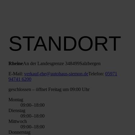
STANDORT
Rhei­ne
An der Lan­des­gren­ze 3
48499
Salz­ber­gen
E‑Mail:
verkauf-rhe@autohaus-siemon.de
Tele­fon:
05971
94741 6200
geschlos­sen
– öff­net Frei­tag um 09:00 Uhr
Mon­tag
09:00–18:00
Diens­tag
09:00–18:00
Mitt­woch
09:00–18:00
Don­ners­tag