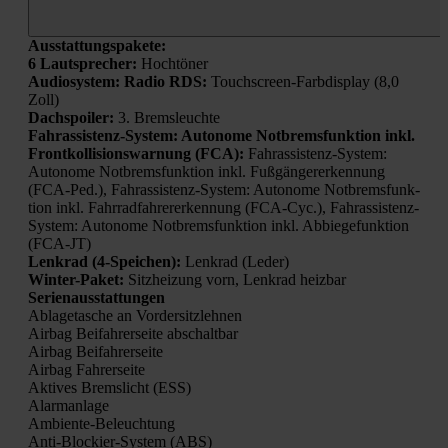
Aus­stat­tungs­pa­ke­te:
6 Laut­spre­cher:
Hoch­tö­ner
Audio­sys­tem: Radio RDS:
Touch­screen-Farb­dis­play (8,0
Zoll)
Dach­spoi­ler:
3. Brems­leuch­te
Fahr­as­sis­tenz-Sys­tem: Auto­no­me Not­brems­funk­ti­on inkl.
Front­kol­li­si­ons­war­nung (FCA):
Fahr­as­sis­tenz-Sys­tem:
Auto­no­me Not­brems­funk­ti­on inkl. Fuß­gän­ger­erken­nung
(FCA-Ped.), Fahr­as­sis­tenz-Sys­tem: Auto­no­me Not­brems­funk­
ti­on inkl. Fahr­rad­fah­rer­er­ken­nung (FCA-Cyc.), Fahr­as­sis­tenz-
Sys­tem: Auto­no­me Not­brems­funk­ti­on inkl. Abbie­ge­funk­ti­on
(FCA-JT)
Lenk­rad (4‑Speichen):
Lenk­rad (Leder)
Win­ter-Paket:
Sitz­hei­zung vorn, Lenk­rad heiz­bar
Seri­en­aus­stat­tun­gen
Abla­ge­ta­sche an Vor­der­sitz­leh­nen
Air­bag Bei­fah­rer­sei­te abschalt­bar
Air­bag Bei­fah­rer­sei­te
Air­bag Fah­rer­sei­te
Akti­ves Brems­licht (ESS)
Alarm­an­la­ge
Ambi­en­te-Beleuch­tung
Anti-Blo­ckier-Sys­tem (ABS)