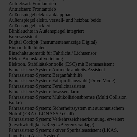
Antriebs­art: Front­an­trieb
Antriebs­art: Front­an­trieb
Außen­spie­gel elektr. anklapp­bar
Außen­spie­gel elektr. ver­stell- und heiz­bar, bei­de
Außen­spie­gel lackiert
Blink­leuch­te in Außen­spie­gel inte­griert
Brems­as­sis­tent
Digi­tal Cock­pit (Instru­men­ten­an­zei­ge Digi­tal)
Ein­park­hil­fe hin­ten
Ein­schalt­au­to­ma­tik für Fahr­licht / Licht­sen­sor
Elektr. Brems­kraft­ver­tei­lung
Elek­tron. Sta­bi­li­täts­kon­trol­le (ESC) mit Brems­as­sis­tent
Fahr­as­sis­tenz-Sys­tem: Auf­merk­sam­keits-Assis­tent
Fahr­as­sis­tenz-Sys­tem: Berg­an­fahr­hil­fe
Fahr­as­sis­tenz-Sys­tem: Fahr­pro­fil­aus­wahl (Dri­ve Mode)
Fahr­as­sis­tenz-Sys­tem: Fern­licht­as­sis­tent
Fahr­as­sis­tenz-Sys­tem: Insas­sen­alarm
Fahr­as­sis­tenz-Sys­tem: Mul­ti­kol­li­si­ons­brem­se (Mul­ti Col­li­si­on
Bra­ke)
Fahr­as­sis­tenz-Sys­tem: Sicher­heits­sys­tem mit auto­ma­ti­schem
Not­ruf (ERA GLONASS / eCall)
Fahr­as­sis­tenz-Sys­tem: Ver­kehrs­zei­chen­er­ken­nung, erwei­tert
(Geschwin­dig­keits-Regel-/Be­gren­zer­an­la­ge)
Fahr­as­sis­tenz-Sys­tem: akti­ver Spur­hal­te­as­sis­tent (LKAS,
Lane Keep Assist Sys­tem)