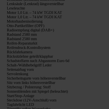
Lenk­säu­le (Lenk­rad) längs­ver­stell­bar
Lese­leuch­te
Motor 1,0 Ltr. – 74 kW TGDI KAT
Motor 1,0 Ltr. – 74 kW TGDI KAT
Motor­hau­ben­iso­lie­rung
Otto-Par­ti­kel­fil­ter (OPF)
Radio­emp­fang digi­tal (DAB+)
Rad­stand 2580 mm
Rad­stand 2580 mm
Rei­fen-Repa­ra­tur­kit
Rei­fen­druck-Kon­troll­sys­tem
Rück­fahr­ka­me­ra
Rück­sitz­leh­ne geteilt/klappbar
Schad­stoff­arm nach Abgas­norm Euro 6d
Schalt-/Wähl­he­bel­griff Leder
Sei­ten­air­bag vorn
Ser­vo­len­kung
Sicher­heits­gur­te vorn höhen­ver­stell­bar
Sitz vorn links höhen­ver­stell­bar
Sitz­be­zug / Pols­te­rung: Stoff
Son­nen­blen­den mit Spie­gel (beleuch­tet)
Star­t/S­top-Anla­ge
Steck­do­se (12V-Anschluß) vorn
Tag­fahr­licht LED
Tür­grif­fe außen Wagen­far­be