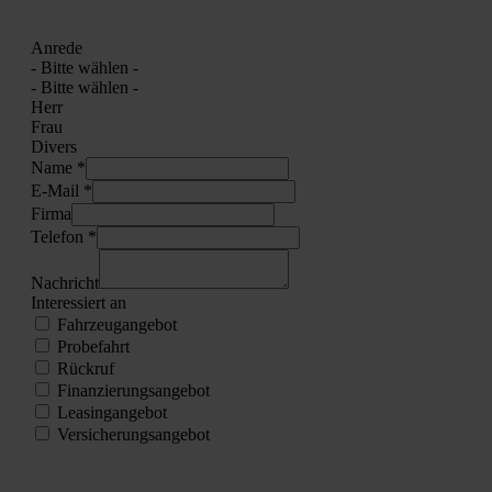
Anre­de
- Bit­te wäh­len -
- Bit­te wäh­len -
Herr
Frau
Divers
Name *
E‑Mail *
Fir­ma
Tele­fon *
Nach­richt
Inter­es­siert an
Fahr­zeug­an­ge­bot
Pro­be­fahrt
Rück­ruf
Finan­zie­rungs­an­ge­bot
Lea­sing­an­ge­bot
Ver­si­che­rungs­an­ge­bot