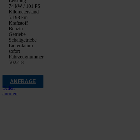
Leis­tung
74 kW / 101 PS
Kilo­me­ter­stand
5.198 km
Kraft­stoff
Ben­zin
Getrie­be
Schalt­ge­trie­be
Lie­fer­da­tum
sofort
Fahrzeugnummer
502218
ANFRAGE
Teilen
anrufen