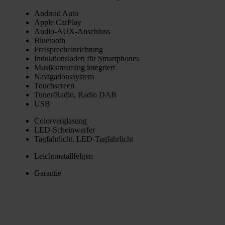
Android Auto
Apple Car­Play
Audio-AUX-Anschluss
Blue­tooth
Frei­sprech­ein­rich­tung
Induk­ti­ons­la­den für Smart­phones
Musik­strea­ming inte­griert
Navi­ga­ti­ons­sys­tem
Touch­screen
Tuner/Radio, Radio DAB
USB
Color­ver­gla­sung
LED-Schein­wer­fer
Tag­fahr­licht, LED-Tag­fahr­licht
Leicht­me­tall­fel­gen
Garan­tie