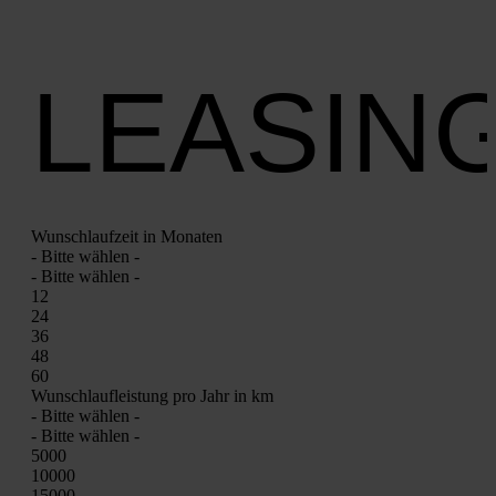
LEASIN
Wunsch­lauf­zeit in Mona­ten
- Bit­te wäh­len -
- Bit­te wäh­len -
12
24
36
48
60
Wunsch­lauf­leis­tung pro Jahr in km
- Bit­te wäh­len -
- Bit­te wäh­len -
5000
10000
15000