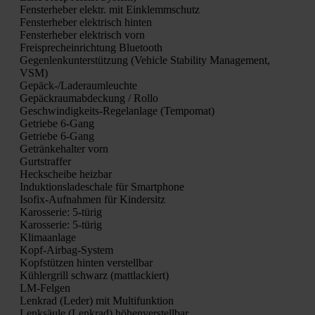
Fens­ter­he­ber elektr. mit Ein­klemm­schutz
Fens­ter­he­ber elek­trisch hin­ten
Fens­ter­he­ber elek­trisch vorn
Frei­sprech­ein­rich­tung Blue­tooth
Gegen­lenk­un­ter­stüt­zung (Vehic­le Sta­bi­li­ty Manage­ment,
VSM)
Gepäck-/La­de­raum­leuch­te
Gepäck­raum­ab­de­ckung / Rol­lo
Geschwin­dig­keits-Regel­an­la­ge (Tem­po­mat)
Getrie­be 6‑Gang
Getrie­be 6‑Gang
Geträn­ke­hal­ter vorn
Gurt­straf­fer
Heck­schei­be heiz­bar
Induk­ti­ons­la­de­scha­le für Smart­phone
Iso­fix-Auf­nah­men für Kin­der­sitz
Karos­se­rie: 5‑türig
Karos­se­rie: 5‑türig
Kli­ma­an­la­ge
Kopf-Air­bag-Sys­tem
Kopf­stüt­zen hin­ten ver­stell­bar
Küh­ler­grill schwarz (matt­la­ckiert)
LM-Fel­gen
Lenk­rad (Leder) mit Mul­ti­funk­ti­on
Lenk­säu­le (Lenk­rad) höhen­ver­stell­bar