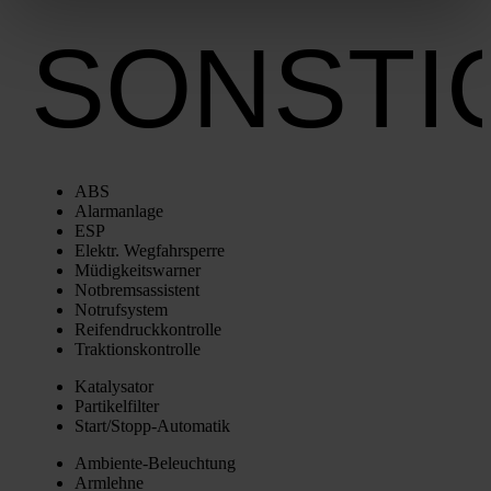
SONSTI
ABS
Alarm­an­la­ge
ESP
Elektr. Weg­fahr­sper­re
Müdig­keits­war­ner
Not­brems­as­sis­tent
Not­ruf­sys­tem
Rei­fen­druck­kon­trol­le
Trak­ti­ons­kon­trol­le
Kata­ly­sa­tor
Par­ti­kel­fil­ter
Star­t/­Stopp-Auto­ma­tik
Ambi­en­te-Beleuch­tung
Arm­leh­ne