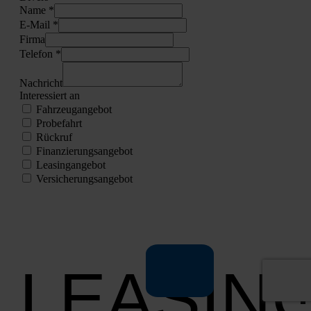
Name *
E‑Mail *
Fir­ma
Tele­fon *
Nach­richt
Inter­es­siert an
Fahr­zeug­an­ge­bot
Pro­be­fahrt
Rück­ruf
Finan­zie­rungs­an­ge­bot
Lea­sing­an­ge­bot
Ver­si­che­rungs­an­ge­bot
LEASIN