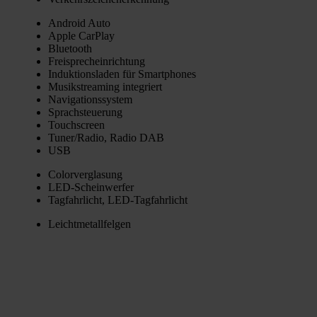
Android Auto
Apple Car­Play
Blue­tooth
Frei­sprech­ein­rich­tung
Induk­ti­ons­la­den für Smart­phones
Musik­strea­ming inte­griert
Navi­ga­ti­ons­sys­tem
Sprach­steue­rung
Touch­screen
Tuner/Radio, Radio DAB
USB
Color­ver­gla­sung
LED-Schein­wer­fer
Tag­fahr­licht, LED-Tag­fahr­licht
Leicht­me­tall­fel­gen