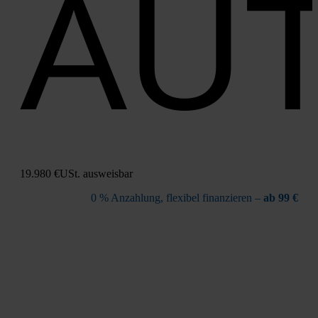
AU
19.980 €
USt. aus­weis­bar
0 % Anzah­lung, fle­xi­bel finan­zie­ren –
ab 99 €