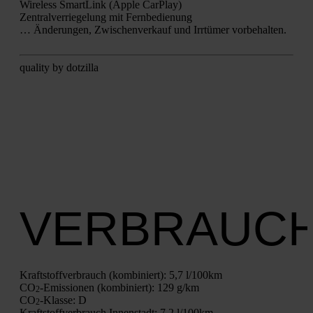
Wire­less Smart­Link (Apple Car­Play)
Zen­tral­ver­rie­ge­lung mit Fern­be­die­nung
… Ände­run­gen, Zwi­schen­ver­kauf und Irr­tü­mer vor­be­hal­ten.
qua­li­ty by dot­zil­la
VERBRAUC
Kraft­stoff­ver­brauch (kom­bi­niert):
5,7 l/100km
CO
-Emis­sio­nen (kom­bi­niert):
129 g/km
2
CO
-Klas­se:
D
2
Kraft­stoff­ver­brauch Innen­stadt:
7,2 l/100km