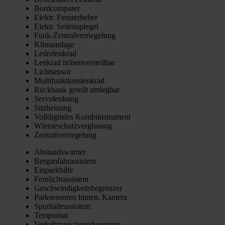
Bord­com­pu­ter
Elektr. Fens­ter­he­ber
Elektr. Sei­ten­spie­gel
Funk-Zen­tral­ver­rie­ge­lung
Kli­ma­an­la­ge
Leder­lenk­rad
Lenk­rad höhen­ver­stell­bar
Licht­sen­sor
Mul­ti­funk­ti­ons­lenk­rad
Rück­bank geteilt umleg­bar
Ser­vo­len­kung
Sitz­hei­zung
Voll­di­gi­ta­les Kom­bi­in­stru­ment
Wär­me­schutz­ver­gla­sung
Zen­tral­ver­rie­ge­lung
Abstands­war­ner
Berg­an­fahr­as­sis­tent
Ein­park­hil­fe
Fern­licht­as­sis­tent
Geschwin­dig­keits­be­gren­zer
Park­sen­so­ren hin­ten, Kame­ra
Spur­hal­te­as­sis­tent
Tem­po­mat
Ver­kehrs­zei­chen­er­ken­nung