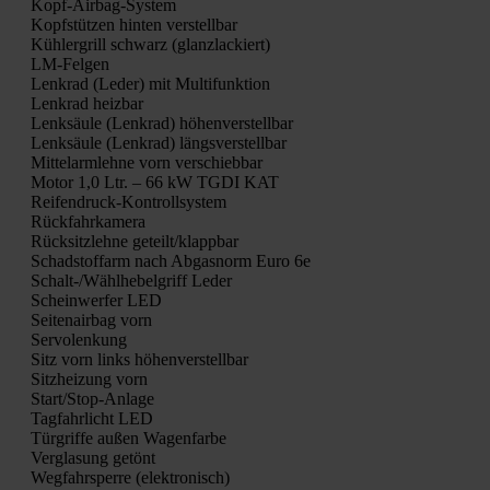
Kopf-Air­bag-Sys­tem
Kopf­stüt­zen hin­ten ver­stell­bar
Küh­ler­grill schwarz (glanz­la­ckiert)
LM-Fel­gen
Lenk­rad (Leder) mit Mul­ti­funk­ti­on
Lenk­rad heiz­bar
Lenk­säu­le (Lenk­rad) höhen­ver­stell­bar
Lenk­säu­le (Lenk­rad) längs­ver­stell­bar
Mit­tel­arm­leh­ne vorn ver­schieb­bar
Motor 1,0 Ltr. – 66 kW TGDI KAT
Rei­fen­druck-Kon­troll­sys­tem
Rück­fahr­ka­me­ra
Rück­sitz­leh­ne geteilt/klappbar
Schad­stoff­arm nach Abgas­norm Euro 6e
Schalt-/Wähl­he­bel­griff Leder
Schein­wer­fer LED
Sei­ten­air­bag vorn
Ser­vo­len­kung
Sitz vorn links höhen­ver­stell­bar
Sitz­hei­zung vorn
Star­t/S­top-Anla­ge
Tag­fahr­licht LED
Tür­grif­fe außen Wagen­far­be
Ver­gla­sung getönt
Weg­fahr­sper­re (elek­tro­nisch)