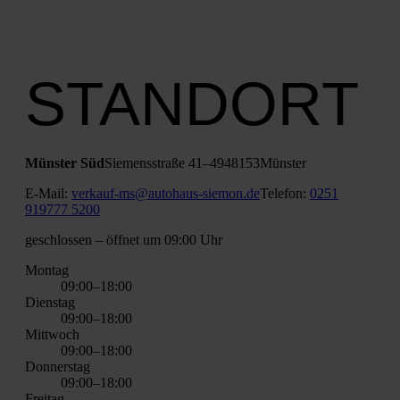
STANDORT
Müns­ter Süd
Sie­mens­stra­ße 41–49
48153
Müns­ter
E‑Mail:
verkauf-ms@autohaus-siemon.de
Tele­fon:
0251
919777 5200
geschlos­sen
– öff­net um 09:00 Uhr
Mon­tag
09:00–18:00
Diens­tag
09:00–18:00
Mitt­woch
09:00–18:00
Don­ners­tag
09:00–18:00
Frei­tag