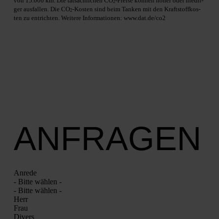
von 15.000 km. Die tat­säch­li­chen CO
-Prei­se kön­nen höher oder nied­ri­
2
ger aus­fal­len. Die CO
-Kos­ten sind beim Tan­ken mit den Kraft­stoff­kos­
2
ten zu ent­rich­ten. Wei­te­re Infor­ma­tio­nen: www.dat.de/co2
ANFRAGEN
Anre­de
- Bit­te wäh­len -
- Bit­te wäh­len -
Herr
Frau
Divers