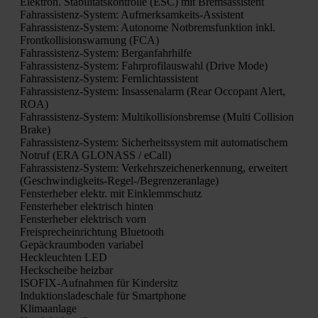
Elek­tron. Sta­bi­li­täts­kon­trol­le (ESC) mit Brems­as­sis­tent
Fahr­as­sis­tenz-Sys­tem: Auf­merk­sam­keits-Assis­tent
Fahr­as­sis­tenz-Sys­tem: Auto­no­me Not­brems­funk­ti­on inkl.
Front­kol­li­si­ons­war­nung (FCA)
Fahr­as­sis­tenz-Sys­tem: Berg­an­fahr­hil­fe
Fahr­as­sis­tenz-Sys­tem: Fahr­pro­fil­aus­wahl (Dri­ve Mode)
Fahr­as­sis­tenz-Sys­tem: Fern­licht­as­sis­tent
Fahr­as­sis­tenz-Sys­tem: Insas­sen­alarm (Rear Occo­pant Alert,
ROA)
Fahr­as­sis­tenz-Sys­tem: Mul­ti­kol­li­si­ons­brem­se (Mul­ti Col­li­si­on
Bra­ke)
Fahr­as­sis­tenz-Sys­tem: Sicher­heits­sys­tem mit auto­ma­ti­schem
Not­ruf (ERA GLONASS / eCall)
Fahr­as­sis­tenz-Sys­tem: Ver­kehrs­zei­chen­er­ken­nung, erwei­tert
(Geschwin­dig­keits-Regel-/Be­gren­zer­an­la­ge)
Fens­ter­he­ber elektr. mit Ein­klemm­schutz
Fens­ter­he­ber elek­trisch hin­ten
Fens­ter­he­ber elek­trisch vorn
Frei­sprech­ein­rich­tung Blue­tooth
Gepäck­raum­bo­den varia­bel
Heck­leuch­ten LED
Heck­schei­be heiz­bar
ISO­FIX-Auf­nah­men für Kin­der­sitz
Induk­ti­ons­la­de­scha­le für Smart­phone
Kli­ma­an­la­ge