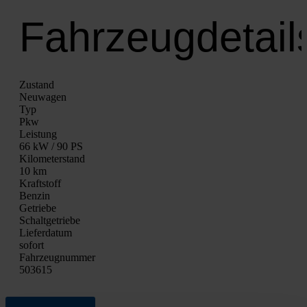
Fahrzeugdetail
Zustand
Neu­wa­gen
Typ
Pkw
Leis­tung
66 kW / 90 PS
Kilo­me­ter­stand
10 km
Kraft­stoff
Ben­zin
Getrie­be
Schalt­ge­trie­be
Lie­fer­da­tum
sofort
Fahrzeugnummer
503615