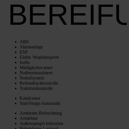
BEREIF
ABS
Alarm­an­la­ge
ESP
Elektr. Weg­fahr­sper­re
Iso­fix
Müdig­keits­war­ner
Not­brems­as­sis­tent
Not­ruf­sys­tem
Rei­fen­druck­kon­trol­le
Trak­ti­ons­kon­trol­le
Kata­ly­sa­tor
Star­t/­Stopp-Auto­ma­tik
Ambi­en­te-Beleuch­tung
Arm­leh­ne
Außen­spie­gel beheiz­bar
Beheiz­ba­res Lenk­rad