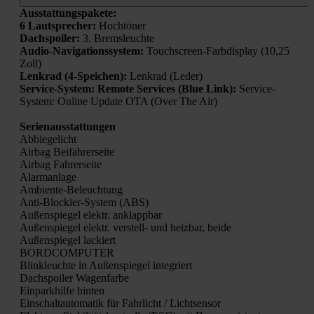
Aus­stat­tungs­pa­ke­te:
6 Laut­spre­cher:
Hoch­tö­ner
Dach­spoi­ler:
3. Brems­leuch­te
Audio-Navi­ga­ti­ons­sys­tem:
Touch­screen-Farb­dis­play (10,25
Zoll)
Lenk­rad (4‑Speichen):
Lenk­rad (Leder)
Ser­vice-Sys­tem: Remo­te Ser­vices (Blue Link):
Ser­vice-
Sys­tem: Online Update OTA (Over The Air)
Seri­en­aus­stat­tun­gen
Abbie­ge­licht
Air­bag Bei­fah­rer­sei­te
Air­bag Fah­rer­sei­te
Alarm­an­la­ge
Ambi­en­te-Beleuch­tung
Anti-Blo­ckier-Sys­tem (ABS)
Außen­spie­gel elektr. anklapp­bar
Außen­spie­gel elektr. ver­stell- und heiz­bar, bei­de
Außen­spie­gel lackiert
BORDCOMPUTER
Blink­leuch­te in Außen­spie­gel inte­griert
Dach­spoi­ler Wagen­far­be
Ein­park­hil­fe hin­ten
Ein­schalt­au­to­ma­tik für Fahr­licht / Licht­sen­sor