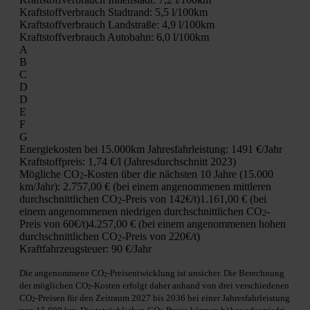
Kraft­stoff­ver­brauch Stadt­rand:
5,5 l/100km
Kraft­stoff­ver­brauch Land­stra­ße:
4,9 l/100km
Kraft­stoff­ver­brauch Auto­bahn:
6,0 l/100km
A
B
C
D
D
E
F
G
Ener­gie­kos­ten bei 15.000km Jah­res­fahr­leis­tung:
1491 €/Jahr
Kraft­stoff­preis:
1,74 €/l (Jah­res­durch­schnitt 2023)
Mög­li­che CO
-Kos­ten über die nächs­ten 10 Jah­re (15.000
2
km/Jahr):
2.757,00 € (bei einem ange­nom­me­nen mitt­le­ren
durch­schnitt­li­chen CO
-Preis von 142€/t)
1.161,00 € (bei
2
einem ange­nom­me­nen nied­ri­gen durch­schnitt­li­chen CO
-
2
Preis von 60€/t)
4.257,00 € (bei einem ange­nom­me­nen hohen
durch­schnitt­li­chen CO
-Preis von 220€/t)
2
Kraft­fahr­zeug­steu­er:
90 €/Jahr
Die ange­nom­me­ne CO
-Preis­ent­wick­lung ist unsi­cher. Die Berech­nung
2
der mög­li­chen CO
-Kos­ten erfolgt daher anhand von drei ver­schie­de­nen
2
CO
-Prei­sen für den Zeit­raum 2027 bis 2036 bei einer Jah­res­fahr­leis­tung
2