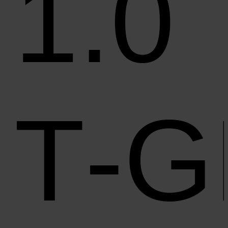
1.0
T‑G