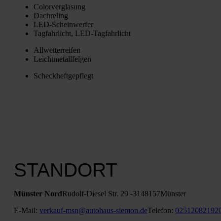
Color­ver­gla­sung
Dach­re­ling
LED-Schein­wer­fer
Tag­fahr­licht, LED-Tag­fahr­licht
All­wet­ter­rei­fen
Leicht­me­tall­fel­gen
Scheck­heft­ge­pflegt
STANDORT
Müns­ter Nord
Rudolf-Die­sel Str. 29 ‑31
48157
Müns­ter
E‑Mail:
verkauf-msn@autohaus-siemon.de
Tele­fon:
02512082192