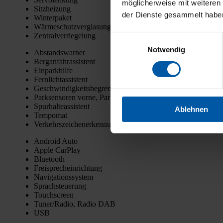
möglicherweise mit weiteren
Sitz­hei­zung
der Dienste gesammelt habe
Win­ter­pa­ket
Wär­me­schutz­ver­gla­sung
Zen­tral­ver­rie­ge­lung
Einwilligungsauswahl
Notwendig
Abstands­war­ner
Berg­an­fahr­as­sis­tent
Ein­park­hil­fe
Fern­licht­as­sis­tent
Geschwin­dig­keits­be­gren­zer
Park­sen­so­ren vor­ne, Park­sen­so­ren hin­ten, Kame­ra
Spur­hal­te­as­sis­tent
Ablehnen
Tem­po­mat
Ver­kehrs­zei­chen­er­ken­nung
Android Auto
Apple Car­Play
Blue­tooth
Frei­sprech­ein­rich­tung
Navi­ga­ti­ons­sys­tem
Sprach­steue­rung
Touch­screen
Tuner/Radio, Radio DAB
USB