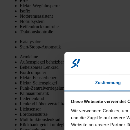
ESP
Elektr. Weg­fahr­sper­re
Iso­fix
Not­brems­as­sis­tent
Not­ruf­sys­tem
Rei­fen­druck­kon­trol­le
Trak­ti­ons­kon­trol­le
Kata­ly­sa­tor
Star­t/­Stopp-Auto­ma­tik
Arm­leh­ne
Außen­spie­gel beheiz­bar
Beheiz­ba­res Lenk­rad
Bord­com­pu­ter
Elektr. Fens­ter­he­ber
Zustimmung
Elektr. Sei­ten­spie­gel
Funk-Zen­tral­ver­rie­ge­lung
Kli­ma­au­to­ma­tik
Leder­lenk­rad
Diese Webseite verwendet 
Lenk­rad höhen­ver­stell­bar
Licht­sen­sor
Wir verwenden Cookies, um I
Lor­do­sen­stüt­ze
und die Zugriffe auf unsere 
Mul­ti­funk­ti­ons­lenk­rad
Rück­bank geteilt umleg­bar
Website an unsere Partner fü
Ser­vo­len­kung