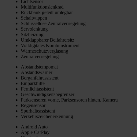
Licht­sen­sor
Mul­ti­funk­ti­ons­lenk­rad
Rück­bank geteilt umleg­bar
Schalt­wip­pen
Schlüs­sel­lo­se Zen­tral­ver­rie­ge­lung
Ser­vo­len­kung
Sitz­hei­zung
Umklapp­ba­rer Bei­fah­rer­sitz
Voll­di­gi­ta­les Kom­bi­in­stru­ment
Wär­me­schutz­ver­gla­sung
Zen­tral­ver­rie­ge­lung
Abstands­tem­po­mat
Abstands­war­ner
Berg­an­fahr­as­sis­tent
Ein­park­hil­fe
Fern­licht­as­sis­tent
Geschwin­dig­keits­be­gren­zer
Park­sen­so­ren vor­ne, Park­sen­so­ren hin­ten, Kame­ra
Regen­sen­sor
Spur­hal­te­as­sis­tent
Ver­kehrs­zei­chen­er­ken­nung
Android Auto
Apple Car­Play