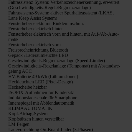
Fahr­as­sis­tenz-Sys­tem: Ver­kehrs­zei­chen­er­ken­nung, erwei­tert
(Geschwin­dig­keits-Regel-/Be­gren­zer­an­la­ge)
Fahr­as­sis­tenz-Sys­tem: akti­ver Spur­hal­te­as­sis­tent (LKAS,
Lane Keep Assist Sys­tem)
Fens­ter­he­ber elektr. mit Ein­klemm­schutz
Fens­ter­he­ber elek­trisch hin­ten
Fens­ter­he­ber elek­trisch vorn und hin­ten, mit Auf-/Ab-Auto­
ma­tik
Fens­ter­he­ber elek­trisch vorn
Frei­sprech­ein­rich­tung Blue­tooth
Gepäck-/La­de­raum­leuch­te LED
Geschwin­dig­keits-Begren­zer­an­la­ge (Speed-Limi­ter)
Geschwin­dig­keits-Regel­an­la­ge (Tem­po­mat) mit Abstands­re­
ge­lung ACC
HV-Bat­te­rie 49 kWh (Lithi­um-Ionen)
Heck­leuch­ten LED (Pixel-Design)
Heck­schei­be heiz­bar
ISO­FIX-Auf­nah­men für Kin­der­sitz
Induk­ti­ons­la­de­scha­le für Smart­phone
Innen­spie­gel mit Abblend­au­to­ma­tik
KLIMAAUTOMATIK
Kopf-Air­bag-Sys­tem
Kopf­stüt­zen hin­ten ver­stell­bar
LM-Fel­gen
Lade­vor­rich­tung On-Board-Lader (3‑Phasen)