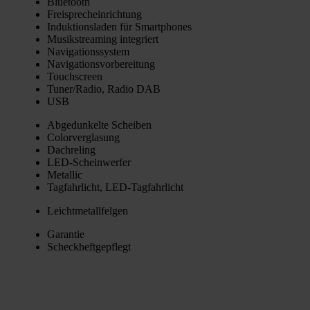
Blue­tooth
Frei­sprech­ein­rich­tung
Induk­ti­ons­la­den für Smart­phones
Musik­strea­ming inte­griert
Navi­ga­ti­ons­sys­tem
Navi­ga­ti­ons­vor­be­rei­tung
Touch­screen
Tuner/Radio, Radio DAB
USB
Abge­dun­kel­te Schei­ben
Color­ver­gla­sung
Dach­re­ling
LED-Schein­wer­fer
Metal­lic
Tag­fahr­licht, LED-Tag­fahr­licht
Leicht­me­tall­fel­gen
Garan­tie
Scheck­heft­ge­pflegt