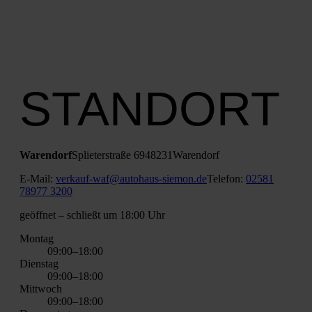
STANDORT
Waren­dorf
Splie­ter­stra­ße 69
48231
Waren­dorf
E‑Mail:
verkauf-waf@autohaus-siemon.de
Tele­fon:
02581
78977 3200
geöff­net
– schließt um 18:00 Uhr
Mon­tag
09:00–18:00
Diens­tag
09:00–18:00
Mitt­woch
09:00–18:00