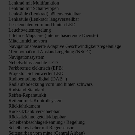
Lenk­rad mit Mul­ti­funk­ti­on
Lenk­rad mit Schalt­wip­pen
Lenk­säu­le (Lenk­rad) höhen­ver­stell­bar
Lenk­säu­le (Lenk­rad) längs­ver­stell­bar
Lese­leuch­ten vorn und hin­ten LED
Leucht­wei­ten­re­ge­lung
Life­time Map­Ca­re (Inter­net­ba­sie­ren­de Diens­te)
Mit­tel­arm­leh­ne vorn
Navi­ga­ti­ons­ba­sier­te Adap­ti­ve Geschwin­dig­keits­re­gel­an­la­ge
(Tem­po­mat) mit Abstands­re­ge­lung (NSCC)
Navi­ga­ti­ons­sys­tem
Nebel­schluss­leuch­te LED
Park­brem­se elek­trisch (EPB)
Pro­jek­tor-Schein­wer­fer LED
Radio­emp­fang digi­tal (DAB+)
Rad­lauf­ab­de­ckung vorn und hin­ten schwarz
Rad­stand Stan­dard
Rei­fen-Repa­ra­tur­kit
Rei­fen­druck-Kon­troll­sys­tem
Rück­fahr­ka­me­ra
Rück­sitz­bank ver­schieb­bar
Rück­sitz­leh­ne geteilt/klappbar
Schei­ben­be­schla­ger­ken­nung / Rege­lung
Schei­ben­wi­scher mit Regen­sen­sor
Sei­ten­air­bag vorn mit­te (Cen­tral Air­bag)