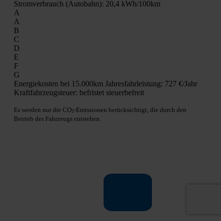
Strom­ver­brauch (Auto­bahn):
20,4 kWh/100km
A
A
B
C
D
E
F
G
Ener­gie­kos­ten bei 15.000km Jah­res­fahr­leis­tung:
727 €/Jahr
Kraft­fahr­zeug­steu­er:
befris­tet steu­er­be­freit
Es wer­den nur die CO
-Emis­sio­nen berück­sich­tigt, die durch den
2
Betrieb des Fahr­zeugs ent­ste­hen.