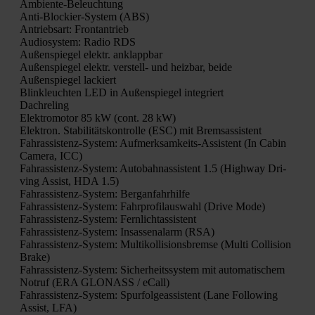
Ambi­en­te-Beleuch­tung
Anti-Blo­ckier-Sys­tem (ABS)
Antriebs­art: Front­an­trieb
Audio­sys­tem: Radio RDS
Außen­spie­gel elektr. anklapp­bar
Außen­spie­gel elektr. ver­stell- und heiz­bar, bei­de
Außen­spie­gel lackiert
Blink­leuch­ten LED in Außen­spie­gel inte­griert
Dach­re­ling
Elek­tro­mo­tor 85 kW (cont. 28 kW)
Elek­tron. Sta­bi­li­täts­kon­trol­le (ESC) mit Brems­as­sis­tent
Fahr­as­sis­tenz-Sys­tem: Auf­merk­sam­keits-Assis­tent (In Cabin
Came­ra, ICC)
Fahr­as­sis­tenz-Sys­tem: Auto­bahn­as­sis­tent 1.5 (High­way Dri­
ving Assist, HDA 1.5)
Fahr­as­sis­tenz-Sys­tem: Berg­an­fahr­hil­fe
Fahr­as­sis­tenz-Sys­tem: Fahr­pro­fil­aus­wahl (Dri­ve Mode)
Fahr­as­sis­tenz-Sys­tem: Fern­licht­as­sis­tent
Fahr­as­sis­tenz-Sys­tem: Insas­sen­alarm (RSA)
Fahr­as­sis­tenz-Sys­tem: Mul­ti­kol­li­si­ons­brem­se (Mul­ti Col­li­si­on
Bra­ke)
Fahr­as­sis­tenz-Sys­tem: Sicher­heits­sys­tem mit auto­ma­ti­schem
Not­ruf (ERA GLONASS / eCall)
Fahr­as­sis­tenz-Sys­tem: Spur­fol­ge­as­sis­tent (Lane Fol­lo­wing
Assist, LFA)