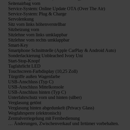
Sei­ten­air­bag vorn
Ser­vice-Sys­tem: Online Update OTA (Over The Air)
Ser­vice-Sys­tem: Plug & Char­ge
Ser­vo­len­kung
Sitz vorn links höhen­ver­stell­bar
Sitz­hei­zung vorn
Sitz­leh­ne vorn links umklapp­bar
Sitz­leh­ne vorn rechts umklapp­bar
Smart-Key
Smart­phone Schnitt­stel­le (Apple Car­Play & Android Auto)
Son­der­la­ckie­rung Unblea­ched Ivo­ry Uni
Start-Stop-Knopf
Tag­fahr­licht LED
Touch­screen-Farb­dis­play (10,25 Zoll)
Tür­grif­fe außen Wagen­far­be
USB-Anschluss (Typ C)
USB-Anschluss Mit­tel­kon­so­le
USB-Anschluss hin­ten (Typ C)
Unter­fahr­schutz vorn und hin­ten (sil­ber)
Ver­gla­sung getönt
Ver­gla­sung hin­ten abge­dun­kelt (Pri­va­cy Glass)
Weg­fahr­sper­re (elek­tro­nisch)
Zen­tral­ver­rie­ge­lung mit Fern­be­die­nung
… Ände­run­gen, Zwi­schen­ver­kauf und Irr­tü­mer vor­be­hal­ten.