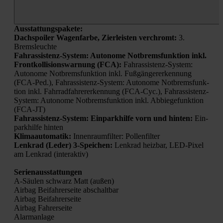
Aus­stat­tungs­pa­ke­te:
Dach­spoi­ler Wagen­far­be, Zier­leis­ten ver­chromt:
3.
Brems­leuch­te
Fahr­as­sis­tenz-Sys­tem: Auto­no­me Not­brems­funk­ti­on inkl.
Front­kol­li­si­ons­war­nung (FCA):
Fahr­as­sis­tenz-Sys­tem:
Auto­no­me Not­brems­funk­ti­on inkl. Fuß­gän­ger­erken­nung
(FCA-Ped.), Fahr­as­sis­tenz-Sys­tem: Auto­no­me Not­brems­funk­
ti­on inkl. Fahr­rad­fah­rer­er­ken­nung (FCA-Cyc.), Fahr­as­sis­tenz-
Sys­tem: Auto­no­me Not­brems­funk­ti­on inkl. Abbie­ge­funk­ti­on
(FCA-JT)
Fahr­as­sis­tenz-Sys­tem: Ein­park­hil­fe vorn und hin­ten:
Ein­
park­hil­fe hin­ten
Kli­ma­au­to­ma­tik:
Innen­raum­fil­ter: Pol­len­fil­ter
Lenk­rad (Leder) 3‑Speichen:
Lenk­rad heiz­bar, LED-Pixel
am Lenk­rad (inter­ak­tiv)
Seri­en­aus­stat­tun­gen
A‑Säulen schwarz Matt (außen)
Air­bag Bei­fah­rer­sei­te abschalt­bar
Air­bag Bei­fah­rer­sei­te
Air­bag Fah­rer­sei­te
Alarm­an­la­ge