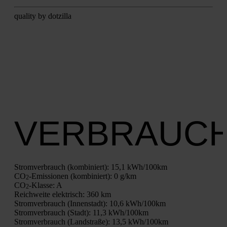
qua­li­ty by dot­zil­la
VERBRAUC
Strom­ver­brauch (kom­bi­niert):
15,1 kWh/100km
CO
-Emis­sio­nen (kom­bi­niert):
0 g/km
2
CO
-Klas­se:
A
2
Reich­wei­te elek­trisch:
360 km
Strom­ver­brauch (Innen­stadt):
10,6 kWh/100km
Strom­ver­brauch (Stadt):
11,3 kWh/100km
Strom­ver­brauch (Land­stra­ße):
13,5 kWh/100km