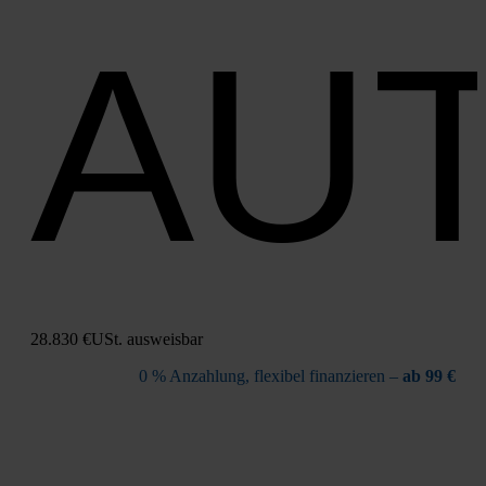
AU
28.830 €
USt. aus­weis­bar
0 % Anzah­lung, fle­xi­bel finan­zie­ren –
ab 99 €