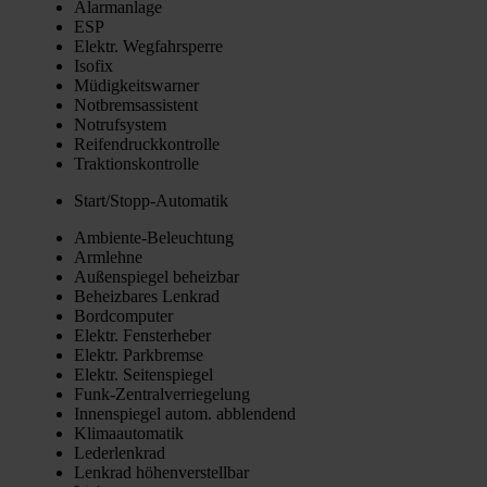
Alarm­an­la­ge
ESP
Elektr. Weg­fahr­sper­re
Iso­fix
Müdig­keits­war­ner
Not­brems­as­sis­tent
Not­ruf­sys­tem
Rei­fen­druck­kon­trol­le
Trak­ti­ons­kon­trol­le
Star­t/­Stopp-Auto­ma­tik
Ambi­en­te-Beleuch­tung
Arm­leh­ne
Außen­spie­gel beheiz­bar
Beheiz­ba­res Lenk­rad
Bord­com­pu­ter
Elektr. Fens­ter­he­ber
Elektr. Park­brem­se
Elektr. Sei­ten­spie­gel
Funk-Zen­tral­ver­rie­ge­lung
Innen­spie­gel autom. abblen­dend
Kli­ma­au­to­ma­tik
Leder­lenk­rad
Lenk­rad höhen­ver­stell­bar