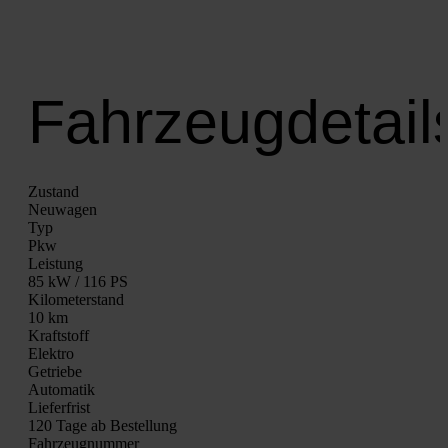
Fahrzeugdetail
Zustand
Neu­wa­gen
Typ
Pkw
Leis­tung
85 kW / 116 PS
Kilo­me­ter­stand
10 km
Kraft­stoff
Elek­tro
Getrie­be
Auto­ma­tik
Lie­fer­frist
120 Tage ab Bestel­lung
Fahrzeugnummer