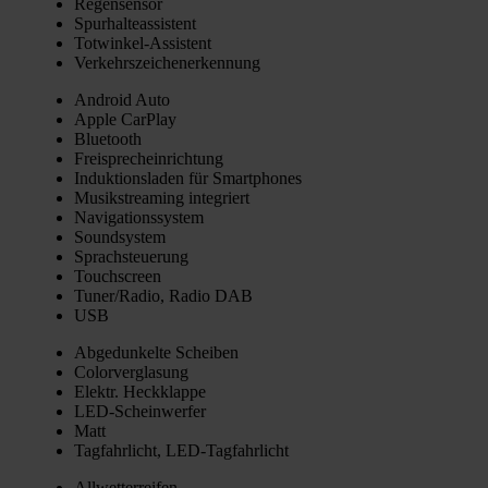
Regen­sen­sor
Spur­hal­te­as­sis­tent
Tot­win­kel-Assis­tent
Ver­kehrs­zei­chen­er­ken­nung
Android Auto
Apple Car­Play
Blue­tooth
Frei­sprech­ein­rich­tung
Induk­ti­ons­la­den für Smart­phones
Musik­strea­ming inte­griert
Navi­ga­ti­ons­sys­tem
Sound­sys­tem
Sprach­steue­rung
Touch­screen
Tuner/Radio, Radio DAB
USB
Abge­dun­kel­te Schei­ben
Color­ver­gla­sung
Elektr. Heck­klap­pe
LED-Schein­wer­fer
Matt
Tag­fahr­licht, LED-Tag­fahr­licht
All­wet­ter­rei­fen