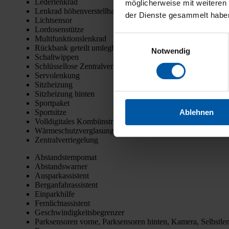
Leder­lenk­rad
möglicherweise mit weiteren
Lenk­rad höhen­ver­stell­bar
der Dienste gesammelt habe
Licht­sen­sor
Lor­do­sen­stüt­ze
Mul­ti­funk­ti­ons­lenk­rad
Einwilligungsauswahl
Rück­bank geteilt umleg­bar
Notwendig
Schalt­wip­pen
Schlüs­sel­lo­se Zen­tral­ver­rie­ge­lung
Ser­vo­len­kung
Sitz­hei­zung
Sitz­hei­zung hin­ten
Sport­pa­ket
Ablehnen
Sport­sit­ze
Voll­di­gi­ta­les Kom­bi­in­stru­ment
Wär­me­schutz­ver­gla­sung
Zen­tral­ver­rie­ge­lung
Abstands­tem­po­mat
Abstands­war­ner
Aus­par­k­as­sis­tent
Berg­an­fahr­as­sis­tent
Ein­park­hil­fe
Fern­licht­as­sis­tent
Geschwin­dig­keits­be­gren­zer
Park­sen­so­ren vor­ne, Park­sen­so­ren hin­ten, Kame­ra, Selbst­l