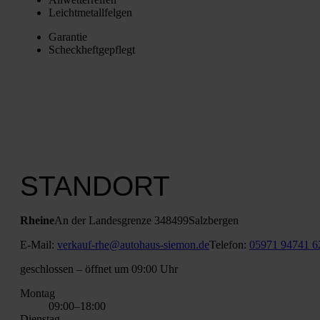
Leicht­me­tall­fel­gen
Garan­tie
Scheck­heft­ge­pflegt
STANDORT
Rhei­ne
An der Lan­des­gren­ze 3
48499
Salz­ber­gen
E‑Mail:
verkauf-rhe@autohaus-siemon.de
Tele­fon:
05971 94741 6
geschlos­sen
– öff­net um 09:00 Uhr
Mon­tag
09:00–18:00
Diens­tag