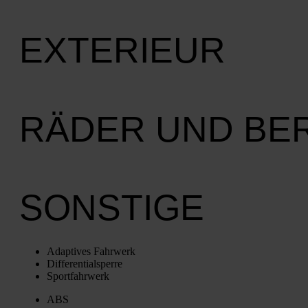
EXTERIEUR
RÄDER UND BE
SONSTIGE
Adap­ti­ves Fahr­werk
Dif­fe­ren­ti­al­sper­re
Sport­fahr­werk
ABS