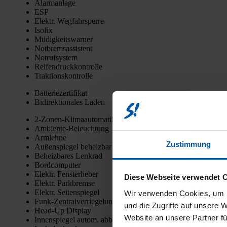
Alarm­an­la­ge
ESP
Elektr. Weg­fahr­sper­re
Iso­fix
Müdig­keits­war­ner
Not­brems­as­sis­tent
Not­ruf­sys­tem
Rei­fen­druck­kon­trol­le
Trak­ti­ons­kon­trol­le
Bat­te­rie­zer­ti­fi­kat
Bidi­rek­tio­na­les Laden
2‑Zo­nen-Kli­ma­au­to­ma­tik
Ambi­en­te-Beleuch­tung
Arm­leh­ne
Zustimmung
Außen­spie­gel beheiz­bar
Beheiz­ba­res Lenk­rad
Bord­com­pu­ter
Elektr. Fens­ter­he­ber
Diese Webseite verwendet 
Elektr. Park­brem­se
Elektr. Sei­ten­spie­gel
Wir verwenden Cookies, um I
Funk-Zen­tral­ver­rie­ge­lung
und die Zugriffe auf unsere 
Head-Up Dis­play
Website an unsere Partner fü
Innen­spie­gel autom. abblen­dend