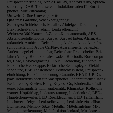
Frei­sprech­ein­rich­tung, Apple Car­Play, Android Auto, Sprach­
steue­rung, DAB, Touch­screen, Induk­ti­ons­la­den für Smart­
phones, Musik­strea­ming
Umwelt:
Grü­ne Umwelt­pla­ket­te
Qua­li­tät:
Garan­tie, Scheck­heft­ge­pflegt
Sons­ti­ges:
Schie­be­dach, Metal­lic, Alu­fel­gen, Dach­re­ling,
Elek­tri­sche­s­Pan­ora­ma­dach, Lenk­rad­hei­zung
Wei­te­res:
360 Kame­ra, 3‑Zo­nen-Kli­ma­au­to­ma­tik, ABS,
Abstands­re­gel­tem­po­mat, Air­bag, Air­bag­Hin­ten, Alarm, All­
rad­an­trieb, Ambi­en­te Beleuch­tung, Android Auto, Antriebs­
schlupf­re­ge­lung, Apple Car­Play, Aus­sen­spie­gel beheiz­bar,
Außen­spie­gel el. anklapp­bar, Beheiz­ba­re Front­schei­be, Bei­
fah­rer­Air­bag, Bidi­rek­tio­na­les Laden, Blue­tooth, Bord­com­pu­
ter, Bose, Color­ver­gla­sung, DAB, Dach­re­ling, Ein­park­hil­fe,
Elek­tri­sche Heck­klap­pe, Elek­tri­sche Sei­ten­spie­gel, Elek­tri­
sche Sit­ze, ESP, Fens­ter­he­ber, Fern­licht­as­sis­tent, Frei­sprech­
ein­rich­tung, Funk­fern­be­die­nung, Garan­tie, HEAD-UP-Dis­
play, Induk­ti­ons­la­den für Smart­phones, Innen­raum­fil­ter, Iso­fix
Bei­fah­rer­sitz, Keyl­ess Ent­ry, Keyl­ess Go, Kin­der­sitz­be­fes­ti­
gung, Kli­ma­an­la­ge, Kli­ma­au­to­ma­tik, Kli­ma­sit­ze, Kol­li­si­ons­
war­ner, Kopf­air­bag, Leder­aus­stat­tung, Leder­lenk­rad, LED-
Haupt­schein­wer­fer, LED-Rueck­leuch­ten, LED-Tag­fahr­licht,
Leicht­me­tall­fel­gen, Lenk­rad­hei­zung, Lenk­säu­le ein­stell­bar,
Licht­sen­sor, Memo­ry Sit­ze, Metal­lic, Mit­tel­arm­leh­ne, MP3,
Müdig­keits­er­ken­nung, Mul­ti­funk­ti­ons­lenk­rad, Musik­strea­