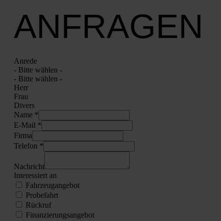
ANFRAGEN
Anre­de
- Bit­te wäh­len -
- Bit­te wäh­len -
Herr
Frau
Divers
Name *
E‑Mail *
Fir­ma
Tele­fon *
Nach­richt
Inter­es­siert an
Fahr­zeug­an­ge­bot
Pro­be­fahrt
Rück­ruf
Finan­zie­rungs­an­ge­bot