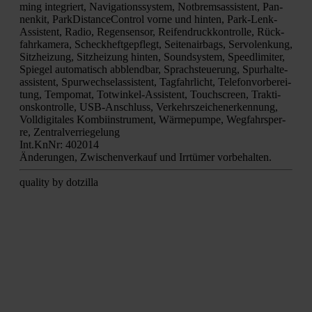
ming inte­griert, Navi­ga­ti­ons­sys­tem, Not­brems­as­sis­tent, Pan­
nen­kit, Park­Di­stance­Con­trol vor­ne und hin­ten, Park-Lenk-
Assis­tent, Radio, Regen­sen­sor, Rei­fen­druck­kon­trol­le, Rück­
fahr­ka­me­ra, Scheck­heft­ge­pflegt, Sei­ten­air­bags, Ser­vo­len­kung,
Sitz­hei­zung, Sitz­hei­zung hin­ten, Sound­sys­tem, Speed­li­mi­ter,
Spie­gel auto­ma­tisch abblend­bar, Sprach­steue­rung, Spur­hal­te­
as­sis­tent, Spur­wech­se­las­sis­tent, Tag­fahr­licht, Tele­fon­vor­be­rei­
tung, Tem­po­mat, Tot­win­kel-Assis­tent, Touch­screen, Trak­ti­
ons­kon­trol­le, USB-Anschluss, Ver­kehrs­zei­chen­er­ken­nung,
Voll­di­gi­ta­les Kom­bi­in­stru­ment, Wär­me­pum­pe, Weg­fahr­sper­
re, Zen­tral­ver­rie­ge­lung
Int.KnNr: 402014
Ände­run­gen, Zwi­schen­ver­kauf und Irr­tü­mer vor­be­hal­ten.
qua­li­ty by dot­zil­la