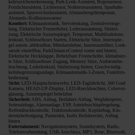
kehrs­zei­chen­er­ken­nung, Park-Lenk-Assis­tent, Regen­sen­sor,
Fern­licht­as­sis­tent, Licht­sen­sor, Not­brems­as­sis­tent, Spur­hal­te­
as­sis­tent, Spur­wech­se­las­sis­tent, Abstands­re­gel­tem­po­mat,
Abstands-/Kol­li­si­ons­war­ner
Kom­fort:
Kli­ma­au­to­ma­tik, Ser­vo­len­kung, Zen­tral­ver­rie­ge­
lung, Elek­tri­scher Fens­ter­he­ber, Leder­aus­stat­tung, Sitz­hei­
zung, Elek­tri­sche Aus­sen­spie­gel, Tem­po­mat, Mul­ti­funk­ti­ons­
lenk­rad, Schlüs­sel­lo­ses Star­ten, Elek­tri­sche Sit­ze, Innen­spie­
gel autom. abblend­bar, Mit­tel­arm­leh­ne, Innen­raum­fil­ter, Lenk­
saeu­le ein­stell­bar, Park­Di­stance­Con­trol vor­ne und hin­ten,
Elek­tri­sche Heck­klap­pe, Beheiz­ba­re Front­schei­be, kli­ma­ti­sier­
te Sit­ze, Schlüs­sel­lo­ser Zugang, Memo­ry Sit­ze, Ambi­en­te­be­
leuch­tung, Leder­lenk­rad, Sitz­hei­zung hin­ten, Geschwin­dig­
keits­be­gren­zungs­an­la­ge, Kli­ma­au­to­ma­tik-3-Zonen, Funk­fern­
be­die­nung
Sicht:
LED-Haupt­schein­wer­fer, LED-Tag­fahr­licht, 360 Grad
Kame­ra, HEAD-UP-Dis­play, LED-Rueck­leuch­ten, Color­ver­
gla­sung, Aus­sen­spie­gel beheiz­bar
Sicher­heit:
ABS, Air­bag, Bei­fah­rer-Air­bag, Weg­fahr­sper­re,
Sei­ten­air­bags, Alarm­an­la­ge, ESP, Antriebs­schlupf­re­ge­lung,
Rei­fen­druck­kon­trol­le, Trak­ti­ons­kon­trol­le, Kopf­air­bag, Kin­
der­sitz­be­fes­ti­gung, Pan­nen­kit, Iso­fix Bei­fah­rer­sitz, Air­bag
hin­ten
Enter­tain­ment:
Navi­ga­ti­ons­sys­tem, Sound­sys­tem, Radio,
Tele­fon­vor­be­rei­tung, USB-Anschluss, MP3, Bose, Blue­tooth,