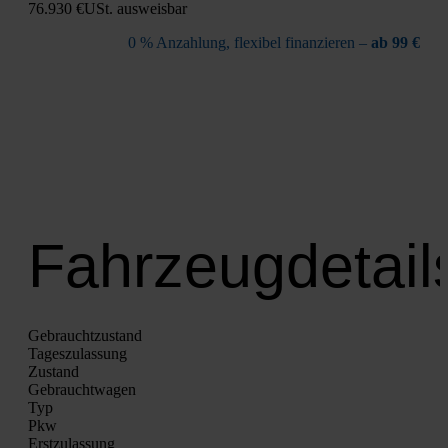
76.930 €
USt. aus­weis­bar
0 % Anzah­lung, fle­xi­bel finan­zie­ren –
ab 99 €
Fahrzeugdetail
Gebrauchtzustand
Tages­zu­las­sung
Zustand
Gebraucht­wa­gen
Typ
Pkw
Erst­zu­las­sung