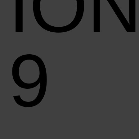
ION
9