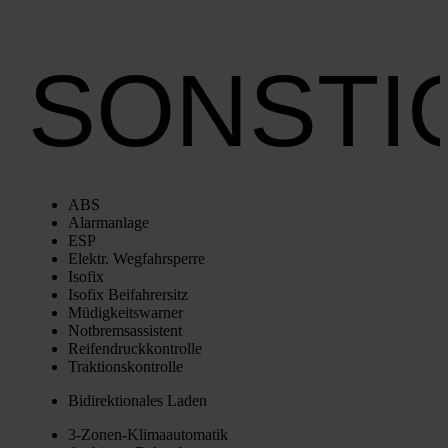
SONSTI
ABS
Alarm­an­la­ge
ESP
Elektr. Weg­fahr­sper­re
Iso­fix
Iso­fix Bei­fah­rer­sitz
Müdig­keits­war­ner
Not­brems­as­sis­tent
Rei­fen­druck­kon­trol­le
Trak­ti­ons­kon­trol­le
Bidi­rek­tio­na­les Laden
3‑Zo­nen-Kli­ma­au­to­ma­tik