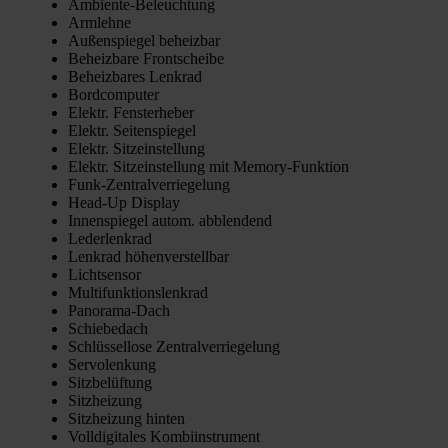
Ambi­en­te-Beleuch­tung
Arm­leh­ne
Außen­spie­gel beheiz­bar
Beheiz­ba­re Front­schei­be
Beheiz­ba­res Lenk­rad
Bord­com­pu­ter
Elektr. Fens­ter­he­ber
Elektr. Sei­ten­spie­gel
Elektr. Sitz­ein­stel­lung
Elektr. Sitz­ein­stel­lung mit Memo­ry-Funk­ti­on
Funk-Zen­tral­ver­rie­ge­lung
Head-Up Dis­play
Innen­spie­gel autom. abblen­dend
Leder­lenk­rad
Lenk­rad höhen­ver­stell­bar
Licht­sen­sor
Mul­ti­funk­ti­ons­lenk­rad
Pan­ora­ma-Dach
Schie­be­dach
Schlüs­sel­lo­se Zen­tral­ver­rie­ge­lung
Ser­vo­len­kung
Sitz­be­lüf­tung
Sitz­hei­zung
Sitz­hei­zung hin­ten
Voll­di­gi­ta­les Kom­bi­in­stru­ment