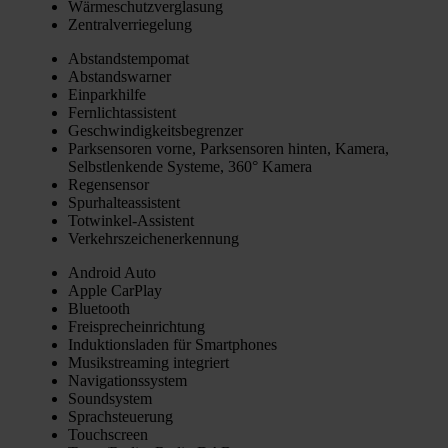
Wär­me­schutz­ver­gla­sung
Zen­tral­ver­rie­ge­lung
Abstands­tem­po­mat
Abstands­war­ner
Ein­park­hil­fe
Fern­licht­as­sis­tent
Geschwin­dig­keits­be­gren­zer
Park­sen­so­ren vor­ne, Park­sen­so­ren hin­ten, Kame­ra,
Selbst­len­ken­de Sys­te­me, 360° Kame­ra
Regen­sen­sor
Spur­hal­te­as­sis­tent
Tot­win­kel-Assis­tent
Ver­kehrs­zei­chen­er­ken­nung
Android Auto
Apple Car­Play
Blue­tooth
Frei­sprech­ein­rich­tung
Induk­ti­ons­la­den für Smart­phones
Musik­strea­ming inte­griert
Navi­ga­ti­ons­sys­tem
Sound­sys­tem
Sprach­steue­rung
Touch­screen