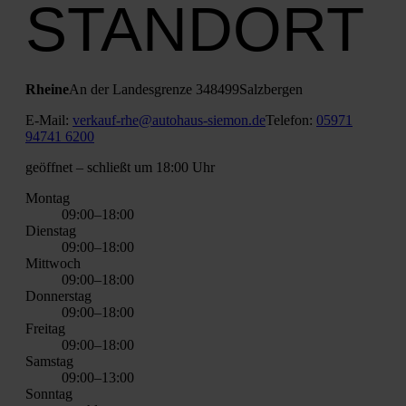
STANDORT
Rhei­ne
An der Lan­des­gren­ze 3
48499
Salz­ber­gen
E‑Mail:
verkauf-rhe@autohaus-siemon.de
Tele­fon:
05971
94741 6200
geöff­net
– schließt um 18:00 Uhr
Mon­tag
09:00–18:00
Diens­tag
09:00–18:00
Mitt­woch
09:00–18:00
Don­ners­tag
09:00–18:00
Frei­tag
09:00–18:00
Sams­tag
09:00–13:00
Sonn­tag