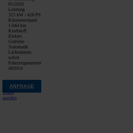
05/2026
Leis­tung
315 kW / 428 PS
Kilo­me­ter­stand
1.044 km
Kraft­stoff
Elek­tro
Getrie­be
Auto­ma­tik
Lie­fer­da­tum
sofort
Fahrzeugnummer
402014
ANFRAGE
Teilen
anrufen