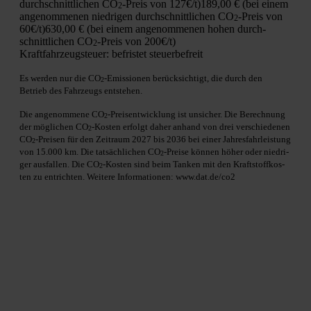
durch­schnitt­li­chen CO
-Preis von 127€/t)
189,00 € (bei einem
2
ange­nom­me­nen nied­ri­gen durch­schnitt­li­chen CO
-Preis von
2
60€/t)
630,00 € (bei einem ange­nom­me­nen hohen durch­
schnitt­li­chen CO
-Preis von 200€/t)
2
Kraft­fahr­zeug­steu­er:
befris­tet steu­er­be­freit
Es wer­den nur die CO
-Emis­sio­nen berück­sich­tigt, die durch den
2
Betrieb des Fahr­zeugs ent­ste­hen.
Die ange­nom­me­ne CO
-Preis­ent­wick­lung ist unsi­cher. Die Berech­nung
2
der mög­li­chen CO
-Kos­ten erfolgt daher anhand von drei ver­schie­de­nen
2
CO
-Prei­sen für den Zeit­raum 2027 bis 2036 bei einer Jah­res­fahr­leis­tung
2
von 15.000 km. Die tat­säch­li­chen CO
-Prei­se kön­nen höher oder nied­ri­
2
ger aus­fal­len. Die CO
-Kos­ten sind beim Tan­ken mit den Kraft­stoff­kos­
2
ten zu ent­rich­ten. Wei­te­re Infor­ma­tio­nen: www.dat.de/co2