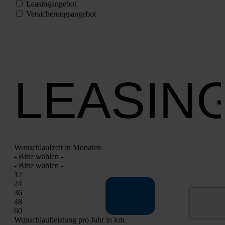
Lea­sing­an­ge­bot
Ver­si­che­rungs­an­ge­bot
LEASIN
Wunsch­lauf­zeit in Mona­ten
- Bit­te wäh­len -
- Bit­te wäh­len -
12
24
36
48
60
Wunsch­lauf­leis­tung pro Jahr in km