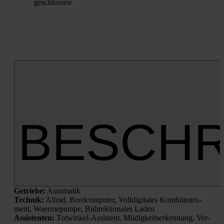
geschlos­sen
BESCHR
Getrie­be:
Auto­ma­tik
Tech­nik:
All­rad, Bord­com­pu­ter, Voll­di­gi­ta­les Kom­bi­in­stru­
ment, Waer­me­pum­pe, Bidi­rek­tio­na­les Laden
Assis­ten­ten:
Tot­win­kel-Assis­tent, Müdig­keits­er­ken­nung, Ver­