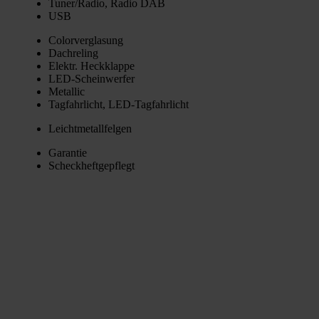
Tuner/Radio, Radio DAB
USB
Color­ver­gla­sung
Dach­re­ling
Elektr. Heck­klap­pe
LED-Schein­wer­fer
Metal­lic
Tag­fahr­licht, LED-Tag­fahr­licht
Leicht­me­tall­fel­gen
Garan­tie
Scheck­heft­ge­pflegt