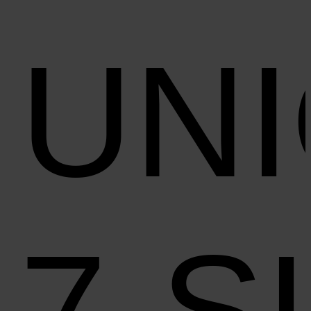
UN
7‑S