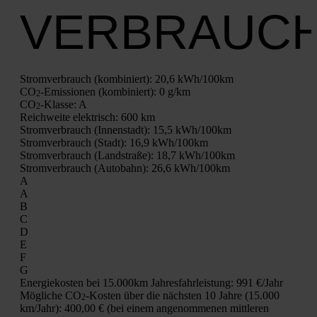
VERBRAUC
Strom­ver­brauch (kom­bi­niert):
20,6 kWh/100km
CO
-Emis­sio­nen (kom­bi­niert):
0 g/km
2
CO
-Klas­se:
A
2
Reich­wei­te elek­trisch:
600 km
Strom­ver­brauch (Innen­stadt):
15,5 kWh/100km
Strom­ver­brauch (Stadt):
16,9 kWh/100km
Strom­ver­brauch (Land­stra­ße):
18,7 kWh/100km
Strom­ver­brauch (Auto­bahn):
26,6 kWh/100km
A
A
B
C
D
E
F
G
Ener­gie­kos­ten bei 15.000km Jah­res­fahr­leis­tung:
991 €/Jahr
Mög­li­che CO
-Kos­ten über die nächs­ten 10 Jah­re (15.000
2
km/Jahr):
400,00 € (bei einem ange­nom­me­nen mitt­le­ren