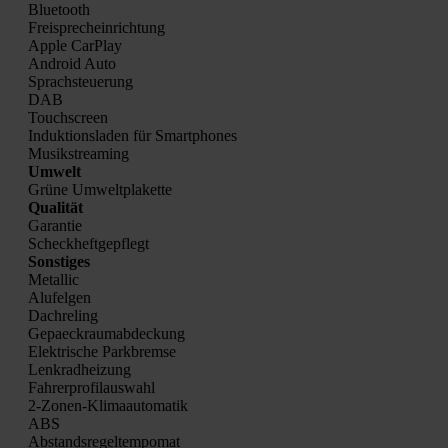
Blue­tooth
Frei­sprech­ein­rich­tung
Apple Car­Play
Android Auto
Sprach­steue­rung
DAB
Touch­screen
Induk­ti­ons­la­den für Smart­phones
Musik­strea­ming
Umwelt
Grü­ne Umwelt­pla­ket­te
Qua­li­tät
Garan­tie
Scheck­heft­ge­pflegt
Sons­ti­ges
Metal­lic
Alu­fel­gen
Dach­re­ling
Gepaeck­raum­ab­de­ckung
Elek­tri­sche Park­brem­se
Lenk­rad­hei­zung
Fah­rer­pro­fil­aus­wahl
2‑Zo­nen-Kli­ma­au­to­ma­tik
ABS
Abstands­re­gel­tem­po­mat