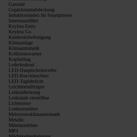
Garan­tie
Gepäck­raum­ab­de­ckung
Induk­ti­ons­la­den für Smart­phones
Innen­raum­fil­ter
Keyl­ess Ent­ry
Keyl­ess Go
Kin­der­sitz­be­fes­ti­gung
Kli­ma­an­la­ge
Kli­ma­au­to­ma­tik
Kol­li­si­ons­war­ner
Kopf­air­bag
Leder­lenk­rad
LED-Haupt­schein­wer­fer
LED-Rueck­leuch­ten
LED-Tag­fahr­licht
Leicht­me­tall­fel­gen
Lenk­rad­hei­zung
Lenk­säu­le ein­stell­bar
Licht­sen­sor
Lor­do­sen­stüt­ze
Mehr­zo­nen­kli­ma­au­to­ma­tik
Metal­lic
Mit­tel­arm­leh­ne
MP3
Müdig­keits­er­ken­nung