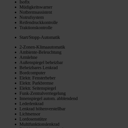
Iso­fix
Müdig­keits­war­ner
Not­brems­as­sis­tent
Not­ruf­sys­tem
Rei­fen­druck­kon­trol­le
Trak­ti­ons­kon­trol­le
Star­t/­Stopp-Auto­ma­tik
2‑Zo­nen-Kli­ma­au­to­ma­tik
Ambi­en­te-Beleuch­tung
Arm­leh­ne
Außen­spie­gel beheiz­bar
Beheiz­ba­res Lenk­rad
Bord­com­pu­ter
Elektr. Fens­ter­he­ber
Elektr. Park­brem­se
Elektr. Sei­ten­spie­gel
Funk-Zen­tral­ver­rie­ge­lung
Innen­spie­gel autom. abblen­dend
Leder­lenk­rad
Lenk­rad höhen­ver­stell­bar
Licht­sen­sor
Lor­do­sen­stüt­ze
Mul­ti­funk­ti­ons­lenk­rad