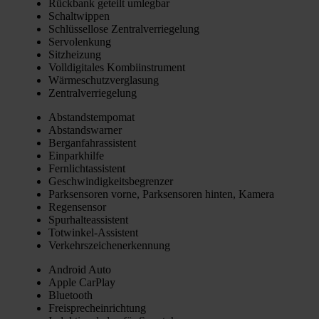
Rück­bank geteilt umleg­bar
Schalt­wip­pen
Schlüs­sel­lo­se Zen­tral­ver­rie­ge­lung
Ser­vo­len­kung
Sitz­hei­zung
Voll­di­gi­ta­les Kom­bi­in­stru­ment
Wär­me­schutz­ver­gla­sung
Zen­tral­ver­rie­ge­lung
Abstands­tem­po­mat
Abstands­war­ner
Berg­an­fahr­as­sis­tent
Ein­park­hil­fe
Fern­licht­as­sis­tent
Geschwin­dig­keits­be­gren­zer
Park­sen­so­ren vor­ne, Park­sen­so­ren hin­ten, Kame­ra
Regen­sen­sor
Spur­hal­te­as­sis­tent
Tot­win­kel-Assis­tent
Ver­kehrs­zei­chen­er­ken­nung
Android Auto
Apple Car­Play
Blue­tooth
Frei­sprech­ein­rich­tung