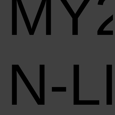
MY
N‑L