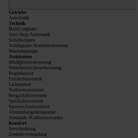
Getrie­be
Auto­ma­tik
Tech­nik
Bord­com­pu­ter
Start-Stop-Auto­ma­tik
Schalt­wip­pen
Voll­di­gi­ta­les Kom­bi­in­stru­ment
Waer­me­pum­pe
Assis­ten­ten
Müdig­keits­er­ken­nung
Ver­kehrs­zei­chen­er­ken­nung
Regen­sen­sor
Fern­licht­as­sis­tent
Licht­sen­sor
Not­brems­as­sis­tent
Berg­an­fahr­as­sis­tent
Spur­hal­te­as­sis­tent
Spur­wech­se­las­sis­tent
Abstands­re­gel­tem­po­mat
Abstands-/Kol­li­si­ons­war­ner
Kom­fort
Ser­vo­len­kung
Zen­tral­ver­rie­ge­lung