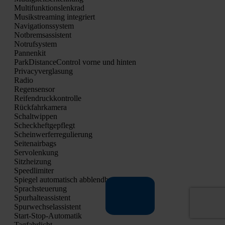
Mul­ti­funk­ti­ons­lenk­rad
Musik­strea­ming inte­griert
Navi­ga­ti­ons­sys­tem
Not­brems­as­sis­tent
Not­ruf­sys­tem
Pan­nen­kit
Park­Di­stance­Con­trol vor­ne und hin­ten
Pri­va­cy­ver­gla­sung
Radio
Regen­sen­sor
Rei­fen­druck­kon­trol­le
Rück­fahr­ka­me­ra
Schalt­wip­pen
Scheck­heft­ge­pflegt
Schein­wer­fer­re­gu­lie­rung
Sei­ten­air­bags
Ser­vo­len­kung
Sitz­hei­zung
Speed­li­mi­ter
Spie­gel auto­ma­tisch abblend­bar
Sprach­steue­rung
Spur­hal­te­as­sis­tent
Spur­wech­se­las­sis­tent
Start-Stop-Auto­ma­tik
Tag­fahr­licht