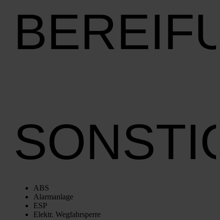
BEREIF
SONSTI
ABS
Alarm­an­la­ge
ESP
Elektr. Weg­fahr­sper­re