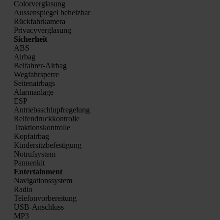
Color­ver­gla­sung
Aus­sen­spie­gel beheiz­bar
Rück­fahr­ka­me­ra
Pri­va­cy­ver­gla­sung
Sicher­heit
ABS
Air­bag
Bei­fah­rer-Air­bag
Weg­fahr­sper­re
Sei­ten­air­bags
Alarm­an­la­ge
ESP
Antriebs­schlupf­re­ge­lung
Rei­fen­druck­kon­trol­le
Trak­ti­ons­kon­trol­le
Kopf­air­bag
Kin­der­sitz­be­fes­ti­gung
Not­ruf­sys­tem
Pan­nen­kit
Enter­tain­ment
Navi­ga­ti­ons­sys­tem
Radio
Tele­fon­vor­be­rei­tung
USB-Anschluss
MP3