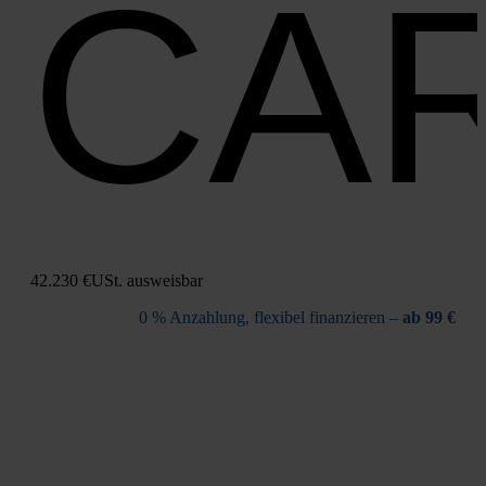
CA
42.230 €
USt. aus­weis­bar
0 % Anzah­lung, fle­xi­bel finan­zie­ren –
ab 99 €