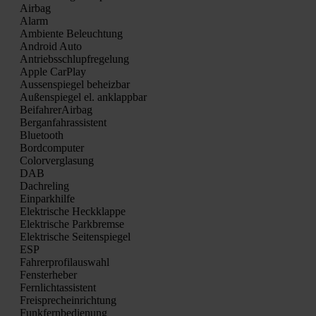
Air­bag
Alarm
Ambi­en­te Beleuch­tung
Android Auto
Antriebs­schlupf­re­ge­lung
Apple Car­Play
Aus­sen­spie­gel beheiz­bar
Außen­spie­gel el. anklapp­bar
Bei­fah­rer­Air­bag
Berg­an­fahr­as­sis­tent
Blue­tooth
Bord­com­pu­ter
Color­ver­gla­sung
DAB
Dach­re­ling
Ein­park­hil­fe
Elek­tri­sche Heck­klap­pe
Elek­tri­sche Park­brem­se
Elek­tri­sche Sei­ten­spie­gel
ESP
Fah­rer­pro­fil­aus­wahl
Fens­ter­he­ber
Fern­licht­as­sis­tent
Frei­sprech­ein­rich­tung
Funk­fern­be­die­nung