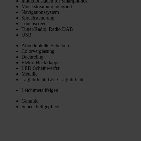
Induk­ti­ons­la­den für Smart­phones
Musik­strea­ming inte­griert
Navi­ga­ti­ons­sys­tem
Sprach­steue­rung
Touch­screen
Tuner/Radio, Radio DAB
USB
Abge­dun­kel­te Schei­ben
Color­ver­gla­sung
Dach­re­ling
Elektr. Heck­klap­pe
LED-Schein­wer­fer
Metal­lic
Tag­fahr­licht, LED-Tag­fahr­licht
Leicht­me­tall­fel­gen
Garan­tie
Scheck­heft­ge­pflegt