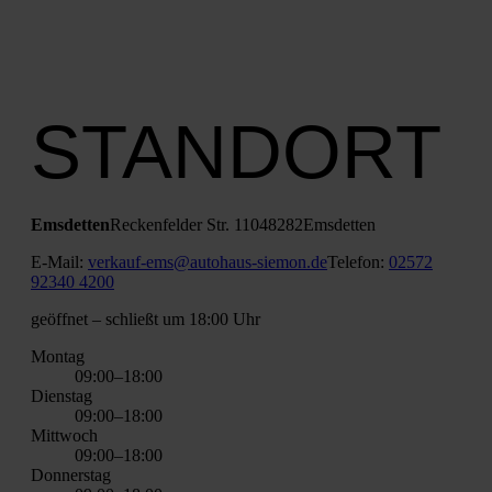
STANDORT
Ems­det­ten
Recken­fel­der Str. 110
48282
Ems­det­ten
E‑Mail:
verkauf-ems@autohaus-siemon.de
Tele­fon:
02572
92340 4200
geöff­net
– schließt um 18:00 Uhr
Mon­tag
09:00–18:00
Diens­tag
09:00–18:00
Mitt­woch
09:00–18:00
Don­ners­tag