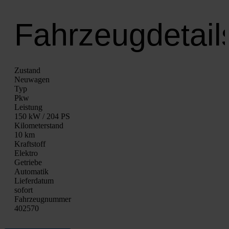
Fahrzeugdetail
Zustand
Neu­wa­gen
Typ
Pkw
Leis­tung
150 kW / 204 PS
Kilo­me­ter­stand
10 km
Kraft­stoff
Elek­tro
Getrie­be
Auto­ma­tik
Lie­fer­da­tum
sofort
Fahrzeugnummer
402570