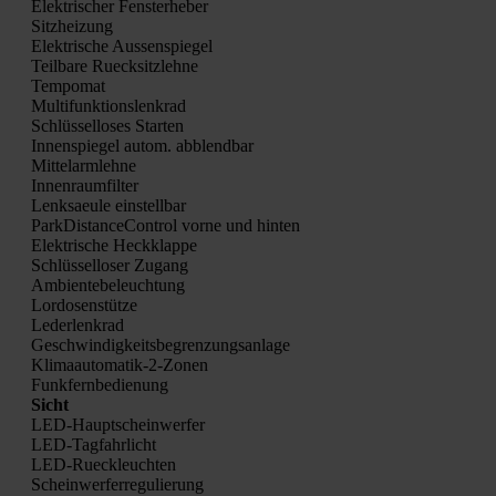
Elek­tri­scher Fens­ter­he­ber
Sitz­hei­zung
Elek­tri­sche Aus­sen­spie­gel
Teil­ba­re Rueck­sitz­leh­ne
Tem­po­mat
Mul­ti­funk­ti­ons­lenk­rad
Schlüs­sel­lo­ses Star­ten
Innen­spie­gel autom. abblend­bar
Mit­tel­arm­leh­ne
Innen­raum­fil­ter
Lenk­saeu­le ein­stell­bar
Park­Di­stance­Con­trol vor­ne und hin­ten
Elek­tri­sche Heck­klap­pe
Schlüs­sel­lo­ser Zugang
Ambi­en­te­be­leuch­tung
Lor­do­sen­stüt­ze
Leder­lenk­rad
Geschwin­dig­keits­be­gren­zungs­an­la­ge
Kli­ma­au­to­ma­tik-2-Zonen
Funk­fern­be­die­nung
Sicht
LED-Haupt­schein­wer­fer
LED-Tag­fahr­licht
LED-Rueck­leuch­ten
Schein­wer­fer­re­gu­lie­rung