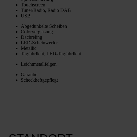
Touch­screen
Tuner/Radio, Radio DAB
USB
Abge­dun­kel­te Schei­ben
Color­ver­gla­sung
Dach­re­ling
LED-Schein­wer­fer
Metal­lic
Tag­fahr­licht, LED-Tag­fahr­licht
Leicht­me­tall­fel­gen
Garan­tie
Scheck­heft­ge­pflegt