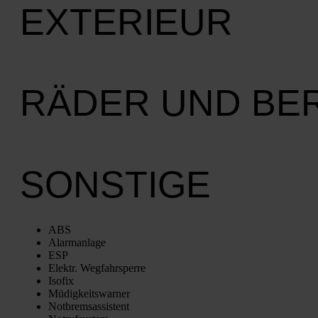
EXTERIEUR
RÄDER UND BE
SONSTIGE
ABS
Alarm­an­la­ge
ESP
Elektr. Weg­fahr­sper­re
Iso­fix
Müdig­keits­war­ner
Not­brems­as­sis­tent