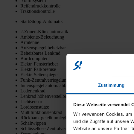
Not­ruf­sys­tem
Rei­fen­druck­kon­trol­le
Trak­ti­ons­kon­trol­le
Star­t/­Stopp-Auto­ma­tik
2‑Zo­nen-Kli­ma­au­to­ma­tik
Ambi­en­te-Beleuch­tung
Arm­leh­ne
Außen­spie­gel beheiz­bar
Beheiz­ba­res Lenk­rad
Bord­com­pu­ter
Elektr. Fens­ter­he­ber
Elektr. Park­brem­se
Elektr. Sei­ten­spie­gel
Funk-Zen­tral­ver­rie­ge­lung
Zustimmung
Innen­spie­gel autom. abblen­dend
Leder­lenk­rad
Lenk­rad höhen­ver­stell­bar
Licht­sen­sor
Diese Webseite verwendet 
Lor­do­sen­stüt­ze
Mul­ti­funk­ti­ons­lenk­rad
Wir verwenden Cookies, um I
Rück­bank geteilt umleg­bar
und die Zugriffe auf unsere 
Schalt­wip­pen
Schlüs­sel­lo­se Zen­tral­ver­rie­ge­lung
Website an unsere Partner fü
Ser­vo­len­kung