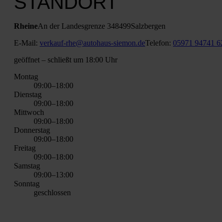
STANDORT
Rhei­ne
An der Lan­des­gren­ze 3
48499
Salz­ber­gen
E‑Mail:
verkauf-rhe@autohaus-siemon.de
Tele­fon:
05971 94741 6
geöff­net
– schließt um 18:00 Uhr
Mon­tag
09:00–18:00
Diens­tag
09:00–18:00
Mitt­woch
09:00–18:00
Don­ners­tag
09:00–18:00
Frei­tag
09:00–18:00
Sams­tag
09:00–13:00
Sonn­tag
geschlos­sen