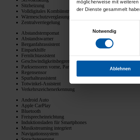
möglicherweise mit weiteren
Sitz­hei­zung
der Dienste gesammelt habe
Voll­di­gi­ta­les Kom­bi­in­stru­ment
Wär­me­schutz­ver­gla­sung
Zen­tral­ver­rie­ge­lung
Einwilligungsauswahl
Notwendig
Abstands­tem­po­mat
Abstands­war­ner
Berg­an­fahr­as­sis­tent
Ein­park­hil­fe
Fern­licht­as­sis­tent
Geschwin­dig­keits­be­gren­zer
Park­sen­so­ren vor­ne, Park­sen­so­ren hin­ten, Kame­ra
Ablehnen
Regen­sen­sor
Spur­hal­te­as­sis­tent
Tot­win­kel-Assis­tent
Ver­kehrs­zei­chen­er­ken­nung
Android Auto
Apple Car­Play
Blue­tooth
Frei­sprech­ein­rich­tung
Induk­ti­ons­la­den für Smart­phones
Musik­strea­ming inte­griert
Navi­ga­ti­ons­sys­tem
Sprach­steue­rung