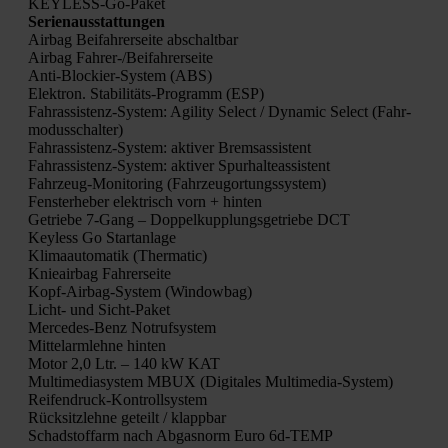
KEYL­ESS-Go-Paket
Seri­en­aus­stat­tun­gen
Air­bag Bei­fah­rer­sei­te abschalt­bar
Air­bag Fah­rer-/Bei­fah­rer­sei­te
Anti-Blo­ckier-Sys­tem (ABS)
Elek­tron. Sta­bi­li­täts-Pro­gramm (ESP)
Fahr­as­sis­tenz-Sys­tem: Agi­li­ty Sel­ect / Dyna­mic Sel­ect (Fahr­
mo­dus­schal­ter)
Fahr­as­sis­tenz-Sys­tem: akti­ver Brems­as­sis­tent
Fahr­as­sis­tenz-Sys­tem: akti­ver Spur­hal­te­as­sis­tent
Fahr­zeug-Moni­to­ring (Fahr­zeug­or­tungs­sys­tem)
Fens­ter­he­ber elek­trisch vorn + hin­ten
Getrie­be 7‑Gang – Dop­pel­kupp­lungs­ge­trie­be DCT
Keyl­ess Go Start­an­la­ge
Kli­ma­au­to­ma­tik (Ther­ma­tic)
Knie­air­bag Fah­rer­sei­te
Kopf-Air­bag-Sys­tem (Win­dow­bag)
Licht- und Sicht-Paket
Mer­ce­des-Benz Not­ruf­sys­tem
Mit­tel­arm­leh­ne hin­ten
Motor 2,0 Ltr. – 140 kW KAT
Mul­ti­me­dia­sys­tem MBUX (Digi­ta­les Mul­ti­me­dia-Sys­tem)
Rei­fen­druck-Kon­troll­sys­tem
Rück­sitz­leh­ne geteilt / klapp­bar
Schad­stoff­arm nach Abgas­norm Euro 6d-TEMP