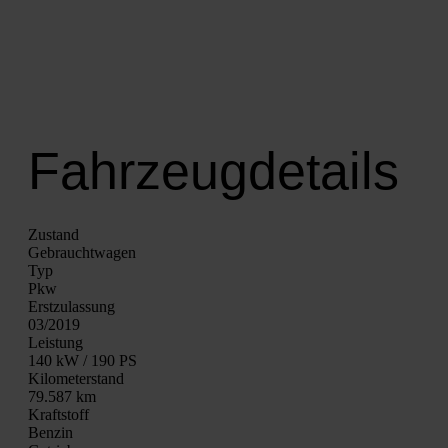
Fahrzeugdetails
Zustand
Gebraucht­wa­gen
Typ
Pkw
Erst­zu­las­sung
03/2019
Leis­tung
140 kW / 190 PS
Kilo­me­ter­stand
79.587 km
Kraft­stoff
Ben­zin