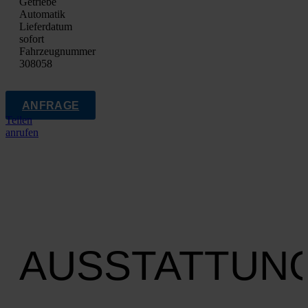
Getrie­be
Auto­ma­tik
Lie­fer­da­tum
sofort
Fahrzeugnummer
308058
ANFRAGE
Teilen
anrufen
AUSSTATTUN