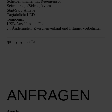
Schei­ben­wi­scher mit Regen­sen­sor
Sei­ten­air­bag (Side­bag) vorn
Star­t/S­top-Anla­ge
Tag­fahr­licht LED
Tem­po­mat
USB-Anschluss im Fond
… Ände­run­gen, Zwi­schen­ver­kauf und Irr­tü­mer vor­be­hal­ten.
qua­li­ty by dot­zil­la
ANFRAGEN
Anre­de