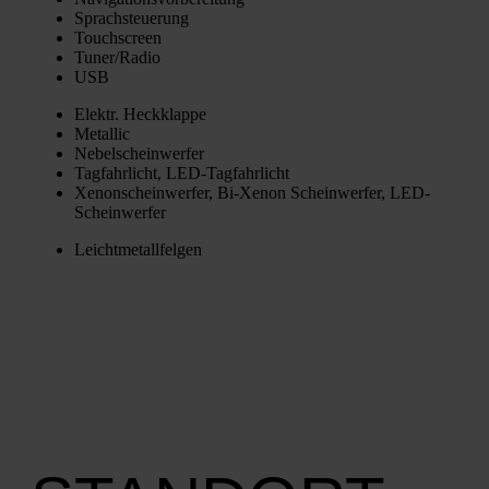
Sprach­steue­rung
Touch­screen
Tuner/Radio
USB
Elektr. Heck­klap­pe
Metal­lic
Nebel­schein­wer­fer
Tag­fahr­licht, LED-Tag­fahr­licht
Xenon­schein­wer­fer, Bi-Xenon Schein­wer­fer, LED-
Schein­wer­fer
Leicht­me­tall­fel­gen