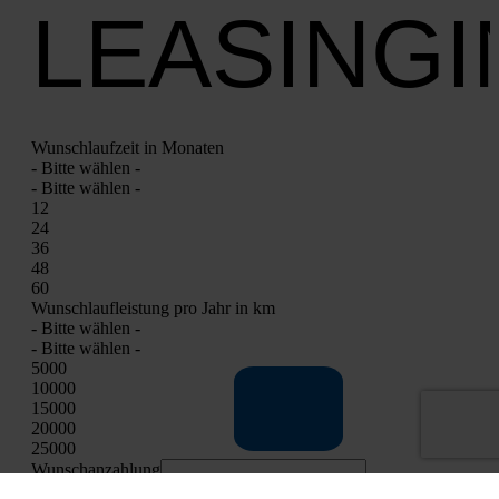
LEASING
Wunsch­lauf­zeit in Mona­ten
- Bit­te wäh­len -
- Bit­te wäh­len -
12
24
36
48
60
Wunsch­lauf­leis­tung pro Jahr in km
- Bit­te wäh­len -
- Bit­te wäh­len -
5000
10000
15000
20000
25000
Wunschan­zah­lung