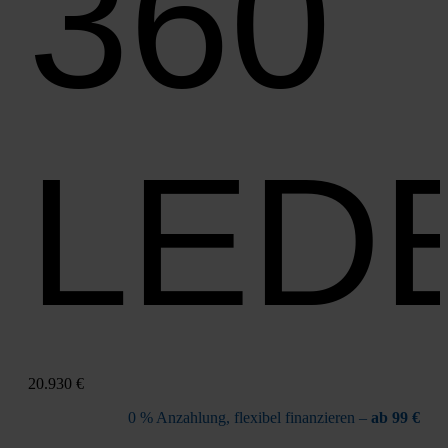
360
LED
20.930 €
0 % Anzah­lung, fle­xi­bel finan­zie­ren –
ab 99 €