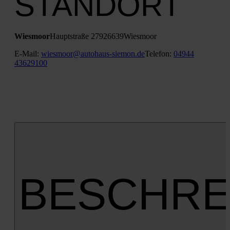
STANDORT
Wies­moor
Haupt­stra­ße 279
26639
Wies­moor
E‑Mail:
wiesmoor@autohaus-siemon.de
Tele­fon:
04944
43629100
BESCHRE