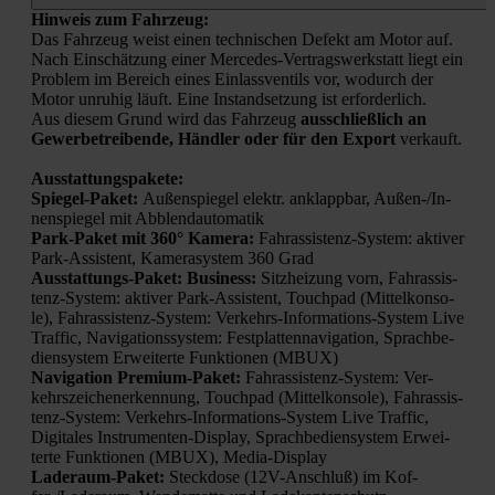
Hin­weis zum Fahr­zeug:
Das Fahr­zeug weist einen tech­ni­schen Defekt am Motor auf.
Nach Ein­schät­zung einer Mer­ce­des-Ver­trags­werk­statt liegt ein
Pro­blem im Bereich eines Ein­lass­ven­tils vor, wodurch der
Motor unru­hig läuft. Eine Instand­set­zung ist erfor­der­lich.
Aus die­sem Grund wird das Fahr­zeug
aus­schließ­lich an
Gewer­be­trei­ben­de, Händ­ler oder für den Export
ver­kauft.
Aus­stat­tungs­pa­ke­te:
Spie­gel-Paket:
Außen­spie­gel elektr. anklapp­bar, Außen-/In­
nen­spie­gel mit Abblend­au­to­ma­tik
Park-Paket mit 360° Kame­ra:
Fahr­as­sis­tenz-Sys­tem: akti­ver
Park-Assis­tent, Kame­ra­sys­tem 360 Grad
Aus­stat­tungs-Paket: Busi­ness:
Sitz­hei­zung vorn, Fahr­as­sis­
tenz-Sys­tem: akti­ver Park-Assis­tent, Touch­pad (Mit­tel­kon­so­
le), Fahr­as­sis­tenz-Sys­tem: Ver­kehrs-Infor­ma­ti­ons-Sys­tem Live
Traf­fic, Navi­ga­ti­ons­sys­tem: Fest­plat­ten­na­vi­ga­ti­on, Sprach­be­
di­en­sys­tem Erwei­ter­te Funk­tio­nen (MBUX)
Navi­ga­ti­on Pre­mi­um-Paket:
Fahr­as­sis­tenz-Sys­tem: Ver­
kehrs­zei­chen­er­ken­nung, Touch­pad (Mit­tel­kon­so­le), Fahr­as­sis­
tenz-Sys­tem: Ver­kehrs-Infor­ma­ti­ons-Sys­tem Live Traf­fic,
Digi­ta­les Instru­men­ten-Dis­play, Sprach­be­di­en­sys­tem Erwei­
ter­te Funk­tio­nen (MBUX), Media-Dis­play
Lade­raum-Paket:
Steck­do­se (12V-Anschluß) im Kof­