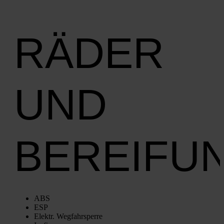
RÄDER
UND
BEREIFU
ABS
ESP
Elektr. Weg­fahr­sper­re