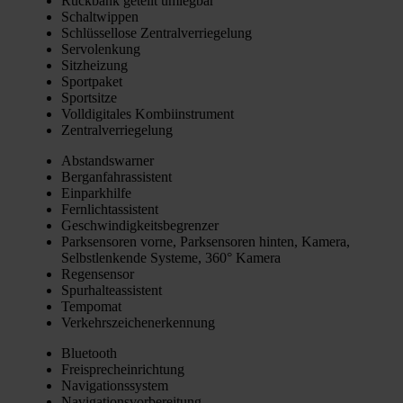
Rück­bank geteilt umleg­bar
Schalt­wip­pen
Schlüs­sel­lo­se Zen­tral­ver­rie­ge­lung
Ser­vo­len­kung
Sitz­hei­zung
Sport­pa­ket
Sport­sit­ze
Voll­di­gi­ta­les Kom­bi­in­stru­ment
Zen­tral­ver­rie­ge­lung
Abstands­war­ner
Berg­an­fahr­as­sis­tent
Ein­park­hil­fe
Fern­licht­as­sis­tent
Geschwin­dig­keits­be­gren­zer
Park­sen­so­ren vor­ne, Park­sen­so­ren hin­ten, Kame­ra,
Selbst­len­ken­de Sys­te­me, 360° Kame­ra
Regen­sen­sor
Spur­hal­te­as­sis­tent
Tem­po­mat
Ver­kehrs­zei­chen­er­ken­nung
Blue­tooth
Frei­sprech­ein­rich­tung
Navi­ga­ti­ons­sys­tem
Navi­ga­ti­ons­vor­be­rei­tung