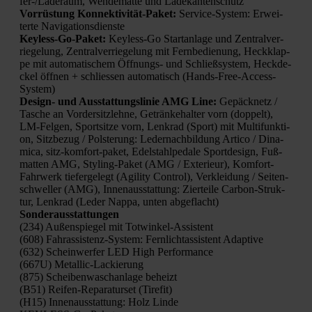
fer-/La­de­raum, Wen­de­mat­te und Lade­kan­ten­schutz
Vor­rüs­tung Kon­nek­ti­vi­tät-Paket:
Ser­vice-Sys­tem: Erwei­
ter­te Navi­ga­ti­ons­diens­te
Keyl­ess-Go-Paket:
Keyl­ess-Go Start­an­la­ge und Zen­tral­ver­
rie­ge­lung, Zen­tral­ver­rie­ge­lung mit Fern­be­die­nung, Heck­klap­
pe mit auto­ma­ti­schem Öff­nungs- und Schließ­sys­tem, Heck­de­
ckel öff­nen + schlies­sen auto­ma­tisch (Hands-Free-Access-
Sys­tem)
Design- und Aus­stat­tungs­li­nie AMG Line:
Gepäck­netz /
Tasche an Vor­der­sitz­leh­ne, Geträn­ke­hal­ter vorn (dop­pelt),
LM-Fel­gen, Sport­sit­ze vorn, Lenk­rad (Sport) mit Mul­ti­funk­ti­
on, Sitz­be­zug / Pols­te­rung: Leder­nach­bil­dung Arti­co / Dina­
mi­ca, sitz-kom­fort-paket, Edel­stahl­pe­da­le Sport­de­sign, Fuß­
mat­ten AMG, Sty­ling-Paket (AMG / Exte­ri­eur), Kom­fort-
Fahr­werk tie­fer­ge­legt (Agi­li­ty Con­trol), Ver­klei­dung / Sei­ten­
schwel­ler (AMG), Innen­aus­stat­tung: Zier­tei­le Car­bon-Struk­
tur, Lenk­rad (Leder Nap­pa, unten abge­flacht)
Son­der­aus­stat­tun­gen
(234) Außen­spie­gel mit Tot­win­kel-Assis­tent
(608) Fahr­as­sis­tenz-Sys­tem: Fern­licht­as­sis­tent Adap­ti­ve
(632) Schein­wer­fer LED High Per­for­mance
(667U) Metal­lic-Lackie­rung
(875) Schei­ben­wasch­an­la­ge beheizt
(B51) Rei­fen-Repa­ra­tur­set (Tire­fit)
(H15) Innen­aus­stat­tung: Holz Lin­de