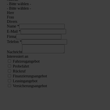
- Bit­te wäh­len -
- Bit­te wäh­len -
Herr
Frau
Divers
Name *
E‑Mail *
Fir­ma
Tele­fon *
Nach­richt
Inter­es­siert an
Fahr­zeug­an­ge­bot
Pro­be­fahrt
Rück­ruf
Finan­zie­rungs­an­ge­bot
Lea­sing­an­ge­bot
Ver­si­che­rungs­an­ge­bot