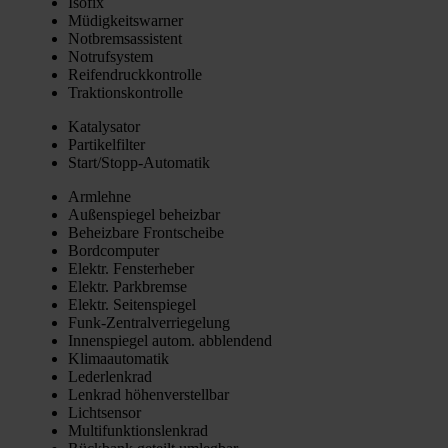
Iso­fix
Müdig­keits­war­ner
Not­brems­as­sis­tent
Not­ruf­sys­tem
Rei­fen­druck­kon­trol­le
Trak­ti­ons­kon­trol­le
Kata­ly­sa­tor
Par­ti­kel­fil­ter
Star­t/­Stopp-Auto­ma­tik
Arm­leh­ne
Außen­spie­gel beheiz­bar
Beheiz­ba­re Front­schei­be
Bord­com­pu­ter
Elektr. Fens­ter­he­ber
Elektr. Park­brem­se
Elektr. Sei­ten­spie­gel
Funk-Zen­tral­ver­rie­ge­lung
Innen­spie­gel autom. abblen­dend
Kli­ma­au­to­ma­tik
Leder­lenk­rad
Lenk­rad höhen­ver­stell­bar
Licht­sen­sor
Mul­ti­funk­ti­ons­lenk­rad