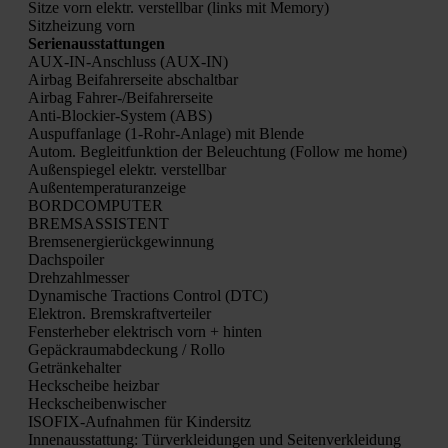
Sit­ze vorn elektr. ver­stell­bar (links mit Memo­ry)
Sitz­hei­zung vorn
Seri­en­aus­stat­tun­gen
AUX-IN-Anschluss (AUX-IN)
Air­bag Bei­fah­rer­sei­te abschalt­bar
Air­bag Fah­rer-/Bei­fah­rer­sei­te
Anti-Blo­ckier-Sys­tem (ABS)
Aus­puff­an­la­ge (1‑Rohr-Anla­ge) mit Blen­de
Autom. Begleit­funk­ti­on der Beleuch­tung (Fol­low me home)
Außen­spie­gel elektr. ver­stell­bar
Außen­tem­pe­ra­tur­an­zei­ge
BORDCOMPUTER
BREMSASSISTENT
Brems­ener­gie­rück­ge­win­nung
Dach­spoi­ler
Dreh­zahl­mes­ser
Dyna­mi­sche Trac­tions Con­trol (DTC)
Elek­tron. Brems­kraft­ver­tei­ler
Fens­ter­he­ber elek­trisch vorn + hin­ten
Gepäck­raum­ab­de­ckung / Rol­lo
Geträn­ke­hal­ter
Heck­schei­be heiz­bar
Heck­schei­ben­wi­scher
ISO­FIX-Auf­nah­men für Kin­der­sitz
Innen­aus­stat­tung: Tür­ver­klei­dun­gen und Sei­ten­ver­klei­dung