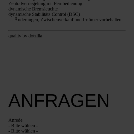
Zen­tral­ver­rie­ge­lung mit Fern­be­die­nung
dyna­mi­sche Brems­leuch­te
dyna­mi­sche Sta­bi­li­täts-Con­trol (DSC)
… Ände­run­gen, Zwi­schen­ver­kauf und Irr­tü­mer vor­be­hal­ten.
qua­li­ty by dot­zil­la
ANFRAGEN
Anre­de
- Bit­te wäh­len -
- Bit­te wäh­len -