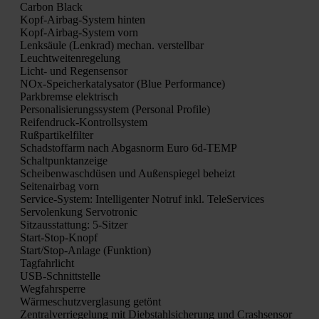
Car­bon Black
Kopf-Air­bag-Sys­tem hin­ten
Kopf-Air­bag-Sys­tem vorn
Lenk­säu­le (Lenk­rad) mechan. ver­stell­bar
Leucht­wei­ten­re­ge­lung
Licht- und Regen­sen­sor
NOx-Spei­cher­ka­ta­ly­sa­tor (Blue Per­for­mance)
Park­brem­se elek­trisch
Per­so­na­li­sie­rungs­sys­tem (Per­so­nal Pro­fi­le)
Rei­fen­druck-Kon­troll­sys­tem
Ruß­par­ti­kel­fil­ter
Schad­stoff­arm nach Abgas­norm Euro 6d-TEMP
Schalt­punkt­an­zei­ge
Schei­ben­wasch­dü­sen und Außen­spie­gel beheizt
Sei­ten­air­bag vorn
Ser­vice-Sys­tem: Intel­li­gen­ter Not­ruf inkl. Tele­Ser­vices
Ser­vo­len­kung Ser­vo­tro­nic
Sitz­aus­stat­tung: 5‑Sitzer
Start-Stop-Knopf
Star­t/S­top-Anla­ge (Funk­ti­on)
Tag­fahr­licht
USB-Schnitt­stel­le
Weg­fahr­sper­re
Wär­me­schutz­ver­gla­sung getönt
Zen­tral­ver­rie­ge­lung mit Dieb­stahl­si­che­rung und Crash­sen­sor