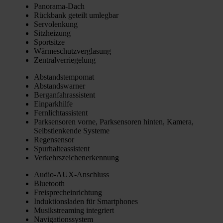
Pan­ora­ma-Dach
Rück­bank geteilt umleg­bar
Ser­vo­len­kung
Sitz­hei­zung
Sport­sit­ze
Wär­me­schutz­ver­gla­sung
Zen­tral­ver­rie­ge­lung
Abstands­tem­po­mat
Abstands­war­ner
Berg­an­fahr­as­sis­tent
Ein­park­hil­fe
Fern­licht­as­sis­tent
Park­sen­so­ren vor­ne, Park­sen­so­ren hin­ten, Kame­ra,
Selbst­len­ken­de Sys­te­me
Regen­sen­sor
Spur­hal­te­as­sis­tent
Ver­kehrs­zei­chen­er­ken­nung
Audio-AUX-Anschluss
Blue­tooth
Frei­sprech­ein­rich­tung
Induk­ti­ons­la­den für Smart­phones
Musik­strea­ming inte­griert
Navi­ga­ti­ons­sys­tem