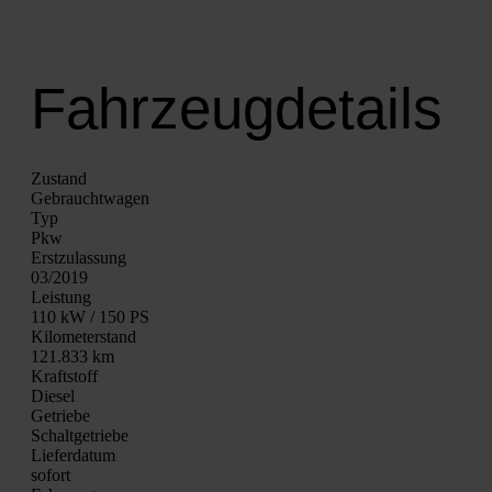
Fahrzeugdetails
Zustand
Gebraucht­wa­gen
Typ
Pkw
Erst­zu­las­sung
03/2019
Leis­tung
110 kW / 150 PS
Kilo­me­ter­stand
121.833 km
Kraft­stoff
Die­sel
Getrie­be
Schalt­ge­trie­be
Lie­fer­da­tum
sofort