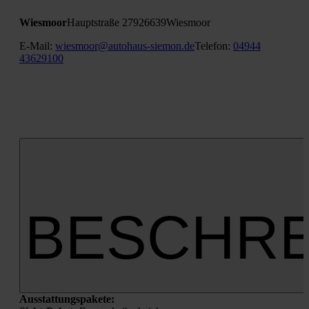
Wies­moor
Haupt­stra­ße 279
26639
Wies­moor
E‑Mail:
wiesmoor@autohaus-siemon.de
Tele­fon:
04944
43629100
BESCHR
Aus­stat­tungs­pa­ke­te: