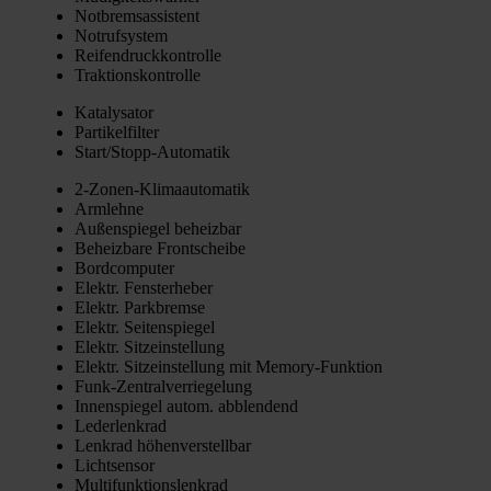
Not­brems­as­sis­tent
Not­ruf­sys­tem
Rei­fen­druck­kon­trol­le
Trak­ti­ons­kon­trol­le
Kata­ly­sa­tor
Par­ti­kel­fil­ter
Star­t/­Stopp-Auto­ma­tik
2‑Zo­nen-Kli­ma­au­to­ma­tik
Arm­leh­ne
Außen­spie­gel beheiz­bar
Beheiz­ba­re Front­schei­be
Bord­com­pu­ter
Elektr. Fens­ter­he­ber
Elektr. Park­brem­se
Elektr. Sei­ten­spie­gel
Elektr. Sitz­ein­stel­lung
Elektr. Sitz­ein­stel­lung mit Memo­ry-Funk­ti­on
Funk-Zen­tral­ver­rie­ge­lung
Innen­spie­gel autom. abblen­dend
Leder­lenk­rad
Lenk­rad höhen­ver­stell­bar
Licht­sen­sor
Mul­ti­funk­ti­ons­lenk­rad