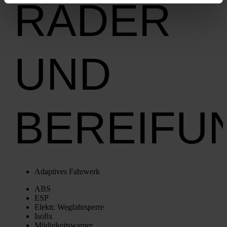
RÄDER
UND
BEREIFU
Adap­ti­ves Fahr­werk
ABS
ESP
Elektr. Weg­fahr­sper­re
Iso­fix
Müdig­keits­war­ner