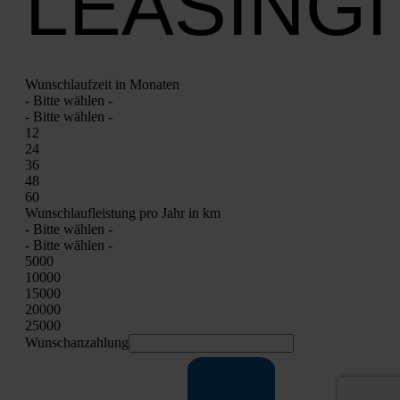
LEASING
Wunsch­lauf­zeit in Mona­ten
- Bit­te wäh­len -
- Bit­te wäh­len -
12
24
36
48
60
Wunsch­lauf­leis­tung pro Jahr in km
- Bit­te wäh­len -
- Bit­te wäh­len -
5000
10000
15000
20000
25000
Wunschan­zah­lung