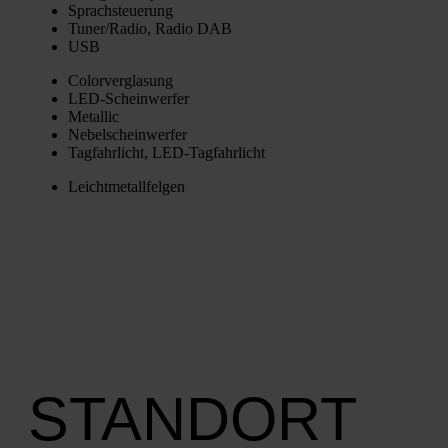
Sprach­steue­rung
Tuner/Radio, Radio DAB
USB
Color­ver­gla­sung
LED-Schein­wer­fer
Metal­lic
Nebel­schein­wer­fer
Tag­fahr­licht, LED-Tag­fahr­licht
Leicht­me­tall­fel­gen
STANDORT