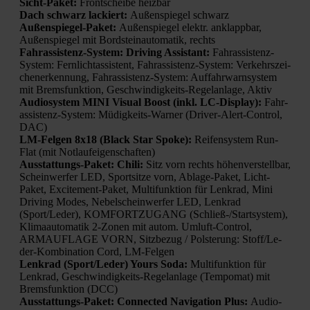
Sicht-Paket:
Front­schei­be heiz­bar
Dach schwarz lackiert:
Außen­spie­gel schwarz
Außen­spie­gel-Paket:
Außen­spie­gel elektr. anklapp­bar,
Außen­spie­gel mit Bord­stein­au­to­ma­tik, rechts
Fahr­as­sis­tenz-Sys­tem: Dri­ving Assistant:
Fahr­as­sis­tenz-
Sys­tem: Fern­licht­as­sis­tent, Fahr­as­sis­tenz-Sys­tem: Ver­kehrs­zei­
chen­er­ken­nung, Fahr­as­sis­tenz-Sys­tem: Auf­fahr­warn­sys­tem
mit Brems­funk­ti­on, Geschwin­dig­keits-Regel­an­la­ge, Aktiv
Audio­sys­tem MINI Visu­al Boost (inkl. LC-Dis­play):
Fahr­
as­sis­tenz-Sys­tem: Müdig­keits-War­ner (Dri­ver-Alert-Con­trol,
DAC)
LM-Fel­gen 8x18 (Black Star Spo­ke):
Rei­fen­sys­tem Run-
Flat (mit Not­lauf­ei­gen­schaf­ten)
Aus­stat­tungs-Paket: Chi­li:
Sitz vorn rechts höhen­ver­stell­bar,
Schein­wer­fer LED, Sport­sit­ze vorn, Abla­ge-Paket, Licht-
Paket, Exci­te­ment-Paket, Mul­ti­funk­ti­on für Lenk­rad, Mini
Dri­ving Modes, Nebel­schein­wer­fer LED, Lenk­rad
(Sport/Leder), KOMFORTZUGANG (Schließ-/Start­sys­tem),
Kli­ma­au­to­ma­tik 2‑Zonen mit autom. Umluft-Con­trol,
ARMAUFLAGE VORN, Sitz­be­zug / Pols­te­rung: Stof­f/­Le­
der-Kom­bi­na­ti­on Cord, LM-Fel­gen
Lenk­rad (Sport/Leder) Yours Soda:
Mul­ti­funk­ti­on für
Lenk­rad, Geschwin­dig­keits-Regel­an­la­ge (Tem­po­mat) mit
Brems­funk­ti­on (DCC)
Aus­stat­tungs-Paket: Con­nec­ted Navi­ga­ti­on Plus:
Audio-