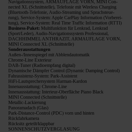
Navi­ga­ti­ons­sys­tem, ARMAUFLAGE VORN, MINI Con­
nec­ted XL (Schnitt­stel­le), Tele­fo­nie mit Wire­less Char­ging
(Blue­tooth-Tele­fo­nie, Audio-Strea­ming und Sprach­steue­
rung), Ser­vice-Sys­tem: Apple Car­Play Infor­ma­ti­on (Vor­be­rei­
tung), Ser­vice-Sys­tem: Real Time Traf­fic Infor­ma­ti­on (RTTI)
Busi­ness-Paket:
Mul­ti­funk­ti­on für Lenk­rad, Lenk­rad
(Sport/Leder), Audio-Navi­ga­ti­ons­sys­tem Pro­fes­sio­nal,
DACHHIMMEL ANTHRAZIT, ARMAUFLAGE VORN,
MINI Con­nec­ted XL (Schnitt­stel­le)
Son­der­aus­stat­tun­gen
Außen-/In­nen­spie­gel mit Abblend­au­to­ma­tik
Chro­me-Line Exte­ri­eur
DAB-Tuner (Radio­emp­fang digi­tal)
Dyna­mi­sche Dämp­fer Con­trol (Dyna­mic Dam­ping Con­trol)
Fahr­as­sis­tenz-Sys­tem: Park-Assis­tent
HiFi-Laut­spre­cher­sys­tem Har­man-Kar­don
Innen­aus­stat­tung: Chro­me-Line
Innen­aus­stat­tung: Inte­ri­eur-Ober­flä­che Pia­no Black
MINI Con­nec­ted (Schnitt­stel­le)
Metal­lic-Lackie­rung
Pan­ora­ma­dach (Glas)
Park-Distance-Con­trol (PDC) vorn und hin­ten
Rück­fahr­ka­me­ra
Rück­sitz geteilt/klappbar
SONNENSCHUTZVERGLASUNG