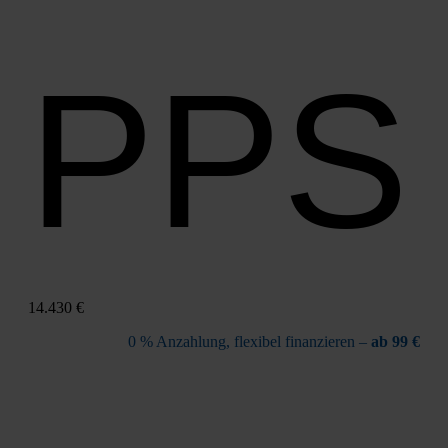
PPS
14.430 €
0 % Anzah­lung, fle­xi­bel finan­zie­ren –
ab 99 €