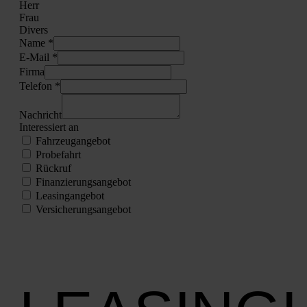
Herr
Frau
Divers
Name *
E‑Mail *
Fir­ma
Tele­fon *
Nach­richt
Inter­es­siert an
Fahr­zeug­an­ge­bot
Pro­be­fahrt
Rück­ruf
Finan­zie­rungs­an­ge­bot
Lea­sing­an­ge­bot
Ver­si­che­rungs­an­ge­bot