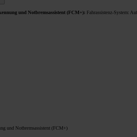
­erken­nung und Not­brems­as­sis­tent (FCM+):
Fahr­as­sis­tenz-Sys­tem: A
­nung und Not­brems­as­sis­tent (FCM+)