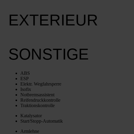
EXTERIEUR
SONSTIGE
ABS
ESP
Elektr. Weg­fahr­sper­re
Iso­fix
Not­brems­as­sis­tent
Rei­fen­druck­kon­trol­le
Trak­ti­ons­kon­trol­le
Kata­ly­sa­tor
Star­t/­Stopp-Auto­ma­tik
Arm­leh­ne