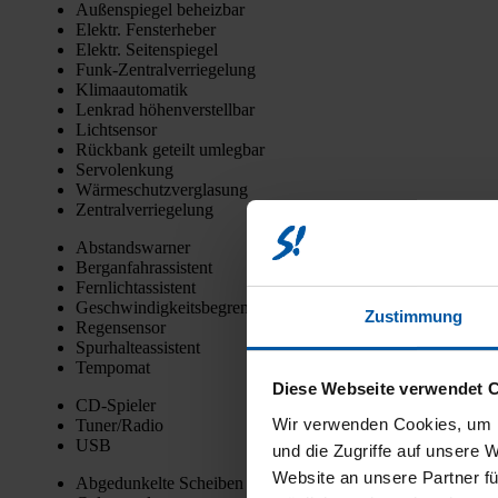
Außen­spie­gel beheiz­bar
Elektr. Fens­ter­he­ber
Elektr. Sei­ten­spie­gel
Funk-Zen­tral­ver­rie­ge­lung
Kli­ma­au­to­ma­tik
Lenk­rad höhen­ver­stell­bar
Licht­sen­sor
Rück­bank geteilt umleg­bar
Ser­vo­len­kung
Wär­me­schutz­ver­gla­sung
Zen­tral­ver­rie­ge­lung
Abstands­war­ner
Berg­an­fahr­as­sis­tent
Fern­licht­as­sis­tent
Geschwin­dig­keits­be­gren­zer
Zustimmung
Regen­sen­sor
Spur­hal­te­as­sis­tent
Tem­po­mat
Diese Webseite verwendet 
CD-Spie­ler
Wir verwenden Cookies, um I
Tuner/Radio
USB
und die Zugriffe auf unsere 
Website an unsere Partner fü
Abge­dun­kel­te Schei­ben