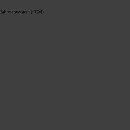
uf­fahr­warn­sys­tem (FCM)