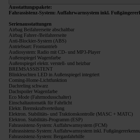
Aus­stat­tungs­pa­ke­te:
Fahr­as­sis­tenz-Sys­tem: Auf­fahr­warn­sys­tem inkl. Fuß­gän­ger
Seri­en­aus­stat­tun­gen
Air­bag Bei­fah­rer­sei­te abschalt­bar
Air­bag Fah­rer-/Bei­fah­rer­sei­te
Anti-Blo­ckier-Sys­tem (ABS)
Antriebs­art: Front­an­trieb
Audio­sys­tem: Radio mit CD- und MP3-Play­er
Außen­spie­gel Wagen­far­be
Außen­spie­gel elektr. ver­stell- und heiz­bar
BREMSASSISTENT
Blink­leuch­ten LED in Außen­spie­gel inte­griert
Coming-Home-Licht­funk­ti­on
Dach­re­ling schwarz
Dach­spoi­ler Wagen­far­be
Eco Mode (Fahr­mo­dus­schal­ter)
Ein­schalt­au­to­ma­tik für Fahr­licht
Elektr. Brems­kraft­ver­tei­lung
Elek­tron. Sta­bi­li­täts- und Trak­ti­ons­kon­trol­le (MASC + MATC)
Elek­tron. Sta­bi­li­täts-Pro­gramm (ESP)
Fahr­as­sis­tenz-Sys­tem: Auf­fahr­warn­sys­tem (FCM)
Fahr­as­sis­tenz-Sys­tem: Auf­fahr­warn­sys­tem inkl. Fuß­gän­ger­erken
Fahr­as­sis­tenz-Sys­tem: Berg­an­fahr­hil­fe