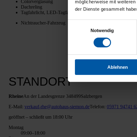
Color­ver­gla­sung
möglicherweise mit weiteren
Dach­re­ling
der Dienste gesammelt habe
Tag­fahr­licht, LED-Tag­fahr­licht
Nicht­rau­cher-Fahr­zeug
Einwilligungsauswahl
Notwendig
Ablehnen
STANDORT
Rhei­ne
An der Lan­des­gren­ze 3
48499
Salz­ber­gen
E‑Mail:
verkauf-rhe@autohaus-siemon.de
Tele­fon:
05971 94741 6
geöff­net
– schließt um 18:00 Uhr
Mon­tag
09:00–18:00