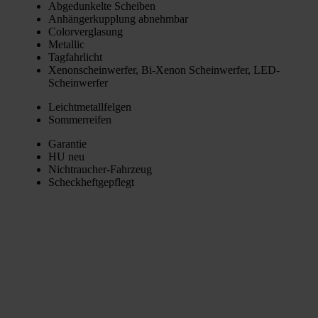
Abge­dun­kel­te Schei­ben
Anhän­ger­kupp­lung abnehm­bar
Color­ver­gla­sung
Metal­lic
Tag­fahr­licht
Xenon­schein­wer­fer, Bi-Xenon Schein­wer­fer, LED-
Schein­wer­fer
Leicht­me­tall­fel­gen
Som­mer­rei­fen
Garan­tie
HU neu
Nicht­rau­cher-Fahr­zeug
Scheck­heft­ge­pflegt