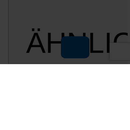
ÄHNLI
FAHRZE
Neu­wa­gen