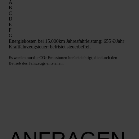
A
B
C
D
E
F
G
Ener­gie­kos­ten bei 15.000km Jah­res­fahr­leis­tung:
655 €/Jahr
Kraft­fahr­zeug­steu­er:
befris­tet steu­er­be­freit
Es wer­den nur die CO
-Emis­sio­nen berück­sich­tigt, die durch den
2
Betrieb des Fahr­zeugs ent­ste­hen.