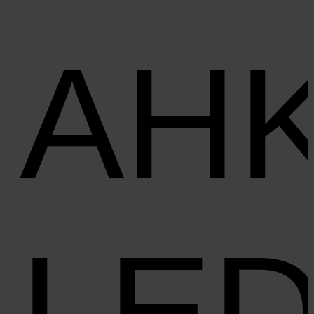
AH
LE