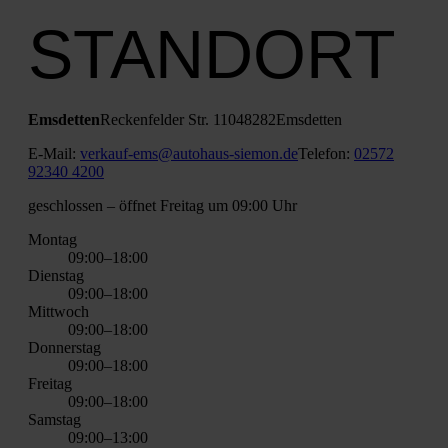
STANDORT
Ems­det­ten
Recken­fel­der Str. 110
48282
Ems­det­ten
E‑Mail:
verkauf-ems@autohaus-siemon.de
Tele­fon:
02572
92340 4200
geschlos­sen
– öff­net Frei­tag um 09:00 Uhr
Mon­tag
09:00–18:00
Diens­tag
09:00–18:00
Mitt­woch
09:00–18:00
Don­ners­tag
09:00–18:00
Frei­tag
09:00–18:00
Sams­tag
09:00–13:00