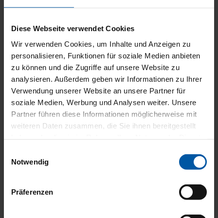
Elektr. Weg­fahr­sper­re
Iso­fix
Iso­fix Bei­fah­rer­sitz
Diese Webseite verwendet Cookies
Müdig­keits­war­ner
Not­brems­as­sis­tent
Wir verwenden Cookies, um Inhalte und Anzeigen zu
Not­ruf­sys­tem
personalisieren, Funktionen für soziale Medien anbieten
zu können und die Zugriffe auf unsere Website zu
Kata­ly­sa­tor
analysieren. Außerdem geben wir Informationen zu Ihrer
2‑Zo­nen-Kli­ma­au­to­ma­tik
Verwendung unserer Website an unsere Partner für
Ambi­en­te-Beleuch­tung
Arm­leh­ne
soziale Medien, Werbung und Analysen weiter. Unsere
Außen­spie­gel beheiz­bar
Partner führen diese Informationen möglicherweise mit
Beheiz­ba­res Lenk­rad
weiteren Daten zusammen, die Sie ihnen bereitgestellt
Bord­com­pu­ter
Elektr. Fens­ter­he­ber
haben oder die sie im Rahmen Ihrer Nutzung der Dienste
Elektr. Sei­ten­spie­gel
gesammelt haben.
Einwilligungsauswahl
Funk-Zen­tral­ver­rie­ge­lung
Notwendig
Innen­spie­gel autom. abblen­dend
Leder­lenk­rad
Lenk­rad höhen­ver­stell­bar
Mul­ti­funk­ti­ons­lenk­rad
Präferenzen
Schlüs­sel­lo­se Zen­tral­ver­rie­ge­lung
Ser­vo­len­kung
Sitz­hei­zung