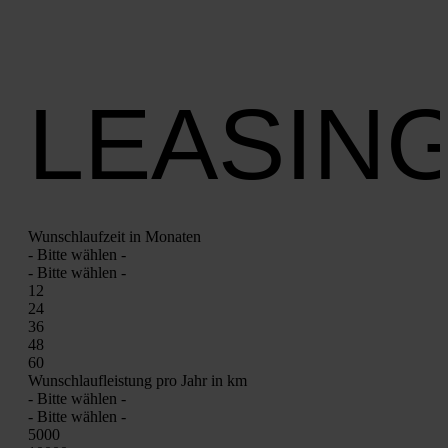
LEASIN
Wunsch­lauf­zeit in Mona­ten
- Bit­te wäh­len -
- Bit­te wäh­len -
12
24
36
48
60
Wunsch­lauf­leis­tung pro Jahr in km
- Bit­te wäh­len -
- Bit­te wäh­len -
5000