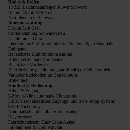
Räder & Rei­fen
18 Zoll Leicht­me­tall­fel­gen Plover Schwarz
Rei­fen 225/50 R18 95V
Aer­oblen­den in Schwarz
Innen­aus­stat­tung
Design Loft Grau
Stoff­aus­stat­tung Schwarz/Grau
Dach­him­mel Grau
Inte­ri­eur aus Stoff kom­bi­niert mit hoch­wer­ti­gen Mate­ria­li­en
Fuß­mat­ten
Beheiz­ba­res Mul­ti­funk­ti­ons­lenk­rad
Höhen­ver­stell­ba­re Vor­der­sit­ze
Beheiz­ba­re Vor­der­sit­ze
Rück­sitz­leh­ne geteilt umleg­bar (60:40) mit Mit­tel­arm­leh­ne
Varia­bler Lade­bo­den im Gepäck­raum
Bril­len­fach
Kom­fort & Bedie­nung
Kli­ma & Zugang
2‑Zo­nen-Kli­ma­au­to­ma­tik Cli­ma­tro­nic
KESSY (schlüs­sel­lo­ses Zugangs- und Start-Stopp-Sys­tem)
SAFE-Siche­rung
Auto­ma­tisch abblend­ba­rer Innen­spie­gel
Regen­sen­sor
Fahr­licht­as­sis­tent (Easy Light Assist)
Info­tain­ment & Kon­nek­ti­vi­tät