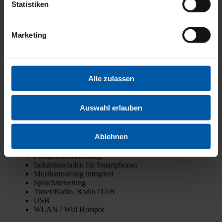
Statistiken
Wär­me­schutz­ver­gla­sung
Zen­tral­ver­rie­ge­lung
Abstands­tem­po­mat
Marketing
Abstands­war­ner
Aus­par­k­as­sis­tent
Ein­park­hil­fe
Fern­licht­as­sis­tent
Park­sen­so­ren vor­ne, Park­sen­so­ren hin­ten, Kame­ra
Alle zulassen
Regen­sen­sor
Spur­hal­te­as­sis­tent
Tot­win­kel-Assis­tent
Auswahl erlauben
Ver­kehrs­zei­chen­er­ken­nung
Android Auto
Ablehnen
Apple Car­Play
Blue­tooth
Frei­sprech­ein­rich­tung
Induk­ti­ons­la­den für Smart­phones
Musik­strea­ming inte­griert
Sprach­steue­rung
Tuner/Radio, Radio DAB
USB
WLAN / Wifi Hot­spot