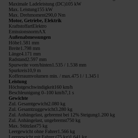
Maxi­ma­le Lade­leis­tung (DC)105 kW
Max. Leistung155 kW
Max. Drehmoment290,0 Nm
Motor, Getrie­be, Elek­trik
Kraft­stoff­ar­t­Elek­tro
Emis­si­ons­nor­mAX
Außen­ab­mes­sun­gen
Höhe1.581 mm
Breite1.798 mm
Länge4.171 mm
Radstand2.597 mm
Spur­wei­te vorn/hinten1.535 / 1.538 mm
Spurkreis10,9 m
Kof­fer­raum­vo­lu­men min. / max.475 l / 1.345 l
Leis­tung
Höchstgeschwindigkeit160 km/h
Beschleu­ni­gung 0–100 km/h7,1 s
Gewich­te
Zul. Gesamtgewicht2.080 kg
Zul. Gesamtzuggewicht3.280 kg
Zul. Anhän­ge­last, gebremst bei 12% Steigung1.200 kg
Zul. Anhän­ge­last, ungebremst750 kg
Max. Stützlast75 kg
Leer­ge­wicht ohne Fahrer1.566 kg
Leer­ge­wicht mit Fah­rer (75 kg)1.641 kg