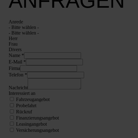
ANFRAGEN
Anre­de
- Bit­te wäh­len -
- Bit­te wäh­len -
Herr
Frau
Divers
Name *
E‑Mail *
Fir­ma
Tele­fon *
Nach­richt
Inter­es­siert an
Fahr­zeug­an­ge­bot
Pro­be­fahrt
Rück­ruf
Finan­zie­rungs­an­ge­bot
Lea­sing­an­ge­bot
Ver­si­che­rungs­an­ge­bot