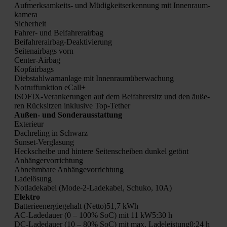
Auf­merk­sam­keits- und Müdig­keits­er­ken­nung mit Innen­raum­
ka­me­ra
Sicher­heit
Fah­rer- und Bei­fah­rer­air­bag
Bei­fah­rer­air­bag-Deak­ti­vie­rung
Sei­ten­air­bags vorn
Cen­ter-Air­bag
Kopf­air­bags
Dieb­stahl­warn­an­la­ge mit Innen­raum­über­wa­chung
Not­ruf­funk­ti­on eCall+
ISO­FIX-Ver­an­ke­run­gen auf dem Bei­fah­rer­sitz und den äuße­
ren Rück­sit­zen inklu­si­ve Top-Tether
Außen- und Son­der­aus­stat­tung
Exte­ri­eur
Dach­re­ling in Schwarz
Sun­set-Ver­gla­sung
Heck­schei­be und hin­te­re Sei­ten­schei­ben dun­kel getönt
Anhän­ger­vor­rich­tung
Abnehm­ba­re Anhän­ge­vor­rich­tung
Lade­lö­sung
Not­la­de­ka­bel (Mode-2-Lade­ka­bel, Schu­ko, 10A)
Elek­tro
Bat­te­rie­en­er­gie­ge­halt (Netto)51,7 kWh
AC-Lade­dau­er (0 – 100% SoC) mit 11 kW5:30 h
DC-Lade­dau­er (10 – 80% SoC) mit max. Ladeleistung0:24 h