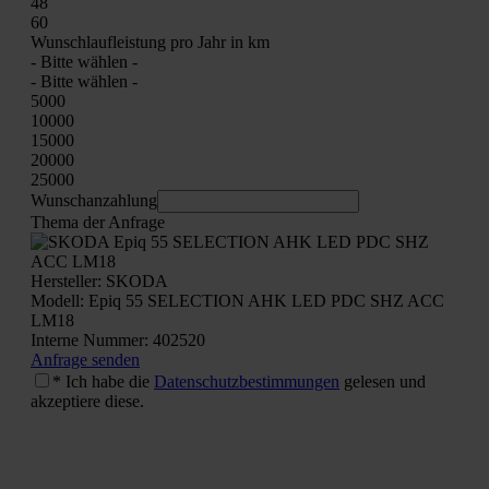
48
60
Wunsch­lauf­leis­tung pro Jahr in km
- Bit­te wäh­len -
- Bit­te wäh­len -
5000
10000
15000
20000
25000
Wunschan­zah­lung
The­ma der Anfra­ge
Her­stel­ler: SKODA
Modell: Epiq 55 SELECTION AHK LED PDC SHZ ACC
LM18
Inter­ne Num­mer: 402520
Anfra­ge sen­den
* Ich habe die
Daten­schutz­be­stim­mun­gen
gele­sen und
akzep­tie­re die­se.