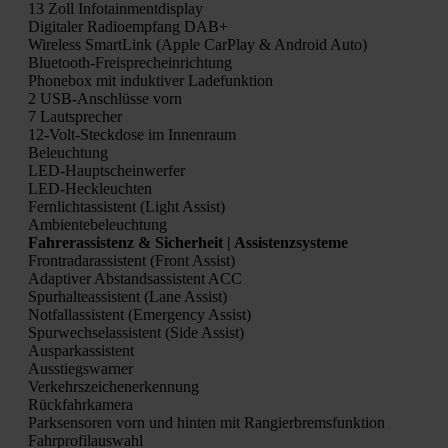
13 Zoll Info­tain­ment­dis­play
Digi­ta­ler Radio­emp­fang DAB+
Wire­less Smart­Link (Apple Car­Play & Android Auto)
Blue­tooth-Frei­sprech­ein­rich­tung
Phone­box mit induk­ti­ver Lade­funk­ti­on
2 USB-Anschlüs­se vorn
7 Laut­spre­cher
12-Volt-Steck­do­se im Innen­raum
Beleuch­tung
LED-Haupt­schein­wer­fer
LED-Heck­leuch­ten
Fern­licht­as­sis­tent (Light Assist)
Ambi­en­te­be­leuch­tung
Fah­rer­as­sis­tenz & Sicher­heit |
Assis­tenz­sys­te­me
Front­ra­dar­as­sis­tent (Front Assist)
Adap­ti­ver Abstands­as­sis­tent ACC
Spur­hal­te­as­sis­tent (Lane Assist)
Not­fall­as­sis­tent (Emer­gen­cy Assist)
Spur­wech­se­las­sis­tent (Side Assist)
Aus­par­k­as­sis­tent
Aus­stiegs­war­ner
Ver­kehrs­zei­chen­er­ken­nung
Rück­fahr­ka­me­ra
Park­sen­so­ren vorn und hin­ten mit Ran­gier­brems­funk­ti­on
Fahr­pro­fil­aus­wahl