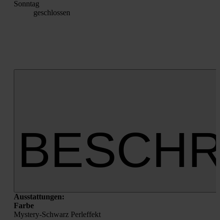
Sonn­tag
geschlos­sen
BESCHR
Aus­stat­tun­gen:
Far­be
Mys­tery-Schwarz Perl­ef­fekt