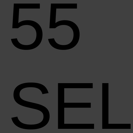
55
SE