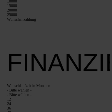
10000
15000
20000
25000
Wunschan­zah­lung
FINANZ
Wunsch­lauf­zeit in Mona­ten
- Bit­te wäh­len -
- Bit­te wäh­len -
12
24
36