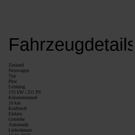
Fahrzeugdetail
Zustand
Neu­wa­gen
Typ
Pkw
Leis­tung
155 kW / 211 PS
Kilo­me­ter­stand
10 km
Kraft­stoff
Elek­tro
Getrie­be
Auto­ma­tik
Lie­fer­da­tum