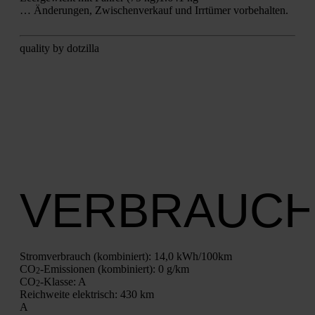
… Ände­run­gen, Zwi­schen­ver­kauf und Irr­tü­mer vor­be­hal­ten.
qua­li­ty by dot­zil­la
VERBRAUC
Strom­ver­brauch (kom­bi­niert):
14,0 kWh/100km
CO
-Emis­sio­nen (kom­bi­niert):
0 g/km
2
CO
-Klas­se:
A
2
Reich­wei­te elek­trisch:
430 km
A