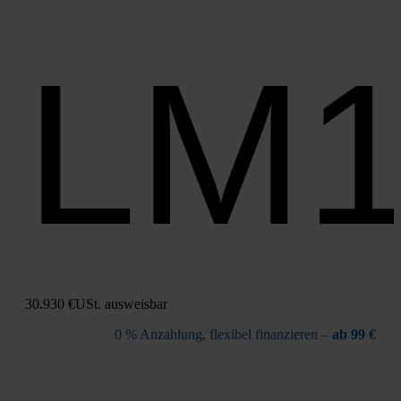
LM
30.930 €
USt. aus­weis­bar
0 % Anzah­lung, fle­xi­bel finan­zie­ren –
ab 99 €