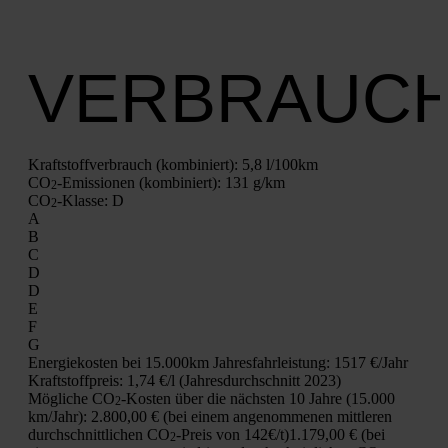
VERBRAUC
Kraft­stoff­ver­brauch (kom­bi­niert):
5,8 l/100km
CO
-Emis­sio­nen (kom­bi­niert):
131 g/km
2
CO
-Klas­se:
D
2
A
B
C
D
D
E
F
G
Ener­gie­kos­ten bei 15.000km Jah­res­fahr­leis­tung:
1517 €/Jahr
Kraft­stoff­preis:
1,74 €/l (Jah­res­durch­schnitt 2023)
Mög­li­che CO
-Kos­ten über die nächs­ten 10 Jah­re (15.000
2
km/Jahr):
2.800,00 € (bei einem ange­nom­me­nen mitt­le­ren
durch­schnitt­li­chen CO
-Preis von 142€/t)
1.179,00 € (bei
2