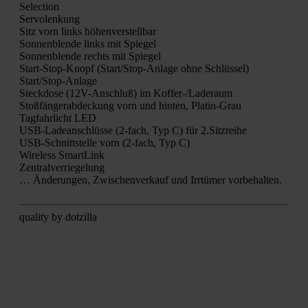
Sel­ec­tion
Ser­vo­len­kung
Sitz vorn links höhen­ver­stell­bar
Son­nen­blen­de links mit Spie­gel
Son­nen­blen­de rechts mit Spie­gel
Start-Stop-Knopf (Star­t/S­top-Anla­ge ohne Schlüs­sel)
Star­t/S­top-Anla­ge
Steck­do­se (12V-Anschluß) im Kof­fer-/La­de­raum
Stoß­fän­ger­ab­de­ckung vorn und hin­ten, Pla­tin-Grau
Tag­fahr­licht LED
USB-Lade­an­schlüs­se (2‑fach, Typ C) für 2.Sitzreihe
USB-Schnitt­stel­le vorn (2‑fach, Typ C)
Wire­less Smart­Link
Zen­tral­ver­rie­ge­lung
… Ände­run­gen, Zwi­schen­ver­kauf und Irr­tü­mer vor­be­hal­ten.
qua­li­ty by dot­zil­la