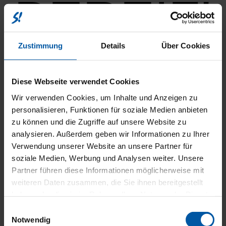
BEREIF
Zustimmung
Details
Über Cookies
Dif­fe­ren­ti­al­sper­re
Diese Webseite verwendet Cookies
ABS
ESP
Wir verwenden Cookies, um Inhalte und Anzeigen zu
Elektr. Weg­fahr­sper­re
personalisieren, Funktionen für soziale Medien anbieten
Iso­fix
Iso­fix Bei­fah­rer­sitz
zu können und die Zugriffe auf unsere Website zu
Müdig­keits­war­ner
analysieren. Außerdem geben wir Informationen zu Ihrer
Not­brems­as­sis­tent
Verwendung unserer Website an unsere Partner für
Not­ruf­sys­tem
Rei­fen­druck­kon­trol­le
soziale Medien, Werbung und Analysen weiter. Unsere
Trak­ti­ons­kon­trol­le
Partner führen diese Informationen möglicherweise mit
weiteren Daten zusammen, die Sie ihnen bereitgestellt
Kata­ly­sa­tor
Par­ti­kel­fil­ter
haben oder die sie im Rahmen Ihrer Nutzung der Dienste
Star­t/­Stopp-Auto­ma­tik
gesammelt haben.
Einwilligungsauswahl
Arm­leh­ne
Notwendig