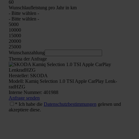
60
Wunsch­lauf­leis­tung pro Jahr in km
- Bit­te wäh­len -
- Bit­te wäh­len -
5000
10000
15000
20000
25000
Wunschan­zah­lung
The­ma der Anfra­ge
Her­stel­ler: SKODA
Modell: Kamiq Sel­ec­tion 1.0 TSI Apple Car­Play Lenk­
radHZG
Inter­ne Num­mer: 401988
Anfra­ge sen­den
* Ich habe die
Daten­schutz­be­stim­mun­gen
gele­sen und
akzep­tie­re die­se.