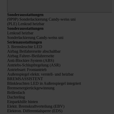
Son­der­aus­stat­tun­gen
(9P9P) Son­der­la­ckie­rung Can­dy-weiss uni
(PLE) Lenk­rad heiz­bar
Son­der­aus­stat­tun­gen
Lenk­rad heiz­bar
Son­der­la­ckie­rung Can­dy-weiss uni
Seri­en­aus­stat­tun­gen
3. Brems­leuch­te LED
Air­bag Bei­fah­rer­sei­te abschalt­bar
Air­bag Fah­rer-/Bei­fah­rer­sei­te
Anti-Blo­ckier-Sys­tem (ABS)
Antriebs-Schlupf­re­ge­lung (ASR)
Antriebs­art: Front­an­trieb
Außen­spie­gel elektr. ver­stell- und heiz­bar
BREMSASSISTENT
Blink­leuch­ten LED in Außen­spie­gel inte­griert
Brems­ener­gie­rück­ge­win­nung
Bril­len­fach
Dach­re­ling
Ein­park­hil­fe hin­ten
Elektr. Brems­kraft­ver­tei­lung (EBV)
Elek­tron. Dif­fe­ren­ti­al­sper­re (EDS)