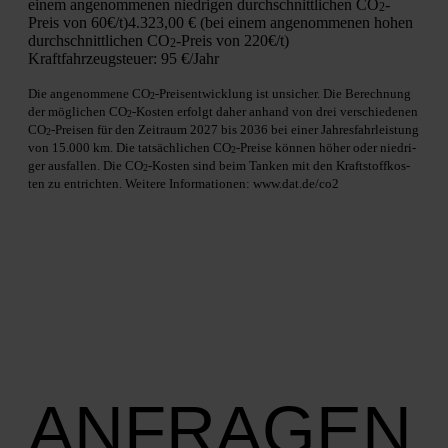
einem ange­nom­me­nen nied­ri­gen durch­schnitt­li­chen CO
-
2
Preis von 60€/t)
4.323,00 € (bei einem ange­nom­me­nen hohen
durch­schnitt­li­chen CO
-Preis von 220€/t)
2
Kraft­fahr­zeug­steu­er:
95 €/Jahr
Die ange­nom­me­ne CO
-Preis­ent­wick­lung ist unsi­cher. Die Berech­nung
2
der mög­li­chen CO
-Kos­ten erfolgt daher anhand von drei ver­schie­de­nen
2
CO
-Prei­sen für den Zeit­raum 2027 bis 2036 bei einer Jah­res­fahr­leis­tung
2
von 15.000 km. Die tat­säch­li­chen CO
-Prei­se kön­nen höher oder nied­ri­
2
ger aus­fal­len. Die CO
-Kos­ten sind beim Tan­ken mit den Kraft­stoff­kos­
2
ten zu ent­rich­ten. Wei­te­re Infor­ma­tio­nen: www.dat.de/co2
ANFRAGEN