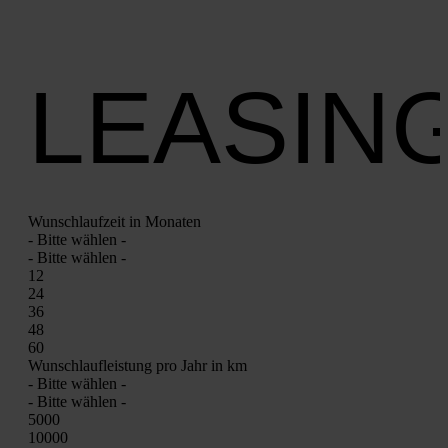
LEASIN
Wunsch­lauf­zeit in Mona­ten
- Bit­te wäh­len -
- Bit­te wäh­len -
12
24
36
48
60
Wunsch­lauf­leis­tung pro Jahr in km
- Bit­te wäh­len -
- Bit­te wäh­len -
5000
10000