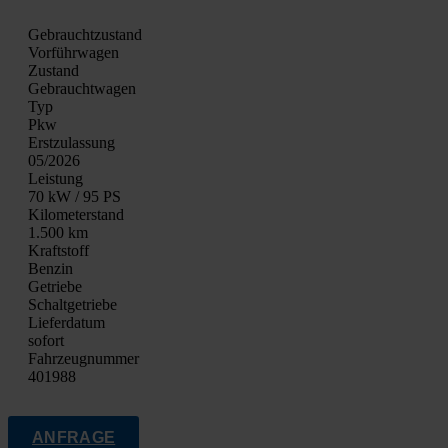
Gebrauchtzustand
Vor­führ­wa­gen
Zustand
Gebraucht­wa­gen
Typ
Pkw
Erst­zu­las­sung
05/2026
Leis­tung
70 kW / 95 PS
Kilo­me­ter­stand
1.500 km
Kraft­stoff
Ben­zin
Getrie­be
Schalt­ge­trie­be
Lie­fer­da­tum
sofort
Fahrzeugnummer
401988
ANFRAGE