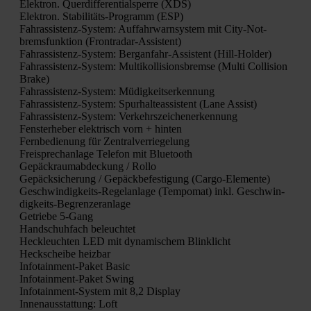
Elek­tron. Quer­dif­fe­ren­ti­al­sper­re (XDS)
Elek­tron. Sta­bi­li­täts-Pro­gramm (ESP)
Fahr­as­sis­tenz-Sys­tem: Auf­fahr­warn­sys­tem mit City-Not­
brems­funk­ti­on (Front­ra­dar-Assis­tent)
Fahr­as­sis­tenz-Sys­tem: Berg­an­fahr-Assis­tent (Hill-Hol­der)
Fahr­as­sis­tenz-Sys­tem: Mul­ti­kol­li­si­ons­brem­se (Mul­ti Col­li­si­on
Bra­ke)
Fahr­as­sis­tenz-Sys­tem: Müdig­keits­er­ken­nung
Fahr­as­sis­tenz-Sys­tem: Spur­hal­te­as­sis­tent (Lane Assist)
Fahr­as­sis­tenz-Sys­tem: Ver­kehrs­zei­chen­er­ken­nung
Fens­ter­he­ber elek­trisch vorn + hin­ten
Fern­be­die­nung für Zen­tral­ver­rie­ge­lung
Frei­sprech­an­la­ge Tele­fon mit Blue­tooth
Gepäck­raum­ab­de­ckung / Rol­lo
Gepäck­si­che­rung / Gepäck­be­fes­ti­gung (Car­go-Ele­men­te)
Geschwin­dig­keits-Regel­an­la­ge (Tem­po­mat) inkl. Geschwin­
dig­keits-Begren­zer­an­la­ge
Getrie­be 5‑Gang
Hand­schuh­fach beleuch­tet
Heck­leuch­ten LED mit dyna­mi­schem Blink­licht
Heck­schei­be heiz­bar
Info­tain­ment-Paket Basic
Info­tain­ment-Paket Swing
Info­tain­ment-Sys­tem mit 8,2 Dis­play
Innen­aus­stat­tung: Loft