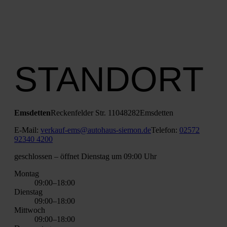
STANDORT
Ems­det­ten
Recken­fel­der Str. 110
48282
Ems­det­ten
E‑Mail:
verkauf-ems@autohaus-siemon.de
Tele­fon:
02572
92340 4200
geschlos­sen
– öff­net Diens­tag um 09:00 Uhr
Mon­tag
09:00–18:00
Diens­tag
09:00–18:00
Mitt­woch
09:00–18:00