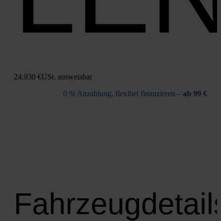
24.930 €
USt. aus­weis­bar
0 % Anzah­lung, fle­xi­bel finan­zie­ren –
ab 99 €
Fahrzeugdetail