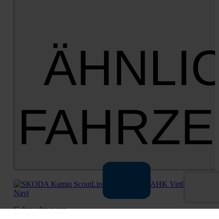
ÄHNLI
FAHRZ
Gebraucht­wa­gen