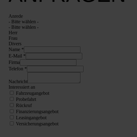
Anre­de
- Bit­te wäh­len -
- Bit­te wäh­len -
Herr
Frau
Divers
Name *
E‑Mail *
Fir­ma
Tele­fon *
Nach­richt
Inter­es­siert an
Fahr­zeug­an­ge­bot
Pro­be­fahrt
Rück­ruf
Finan­zie­rungs­an­ge­bot
Lea­sing­an­ge­bot
Ver­si­che­rungs­an­ge­bot