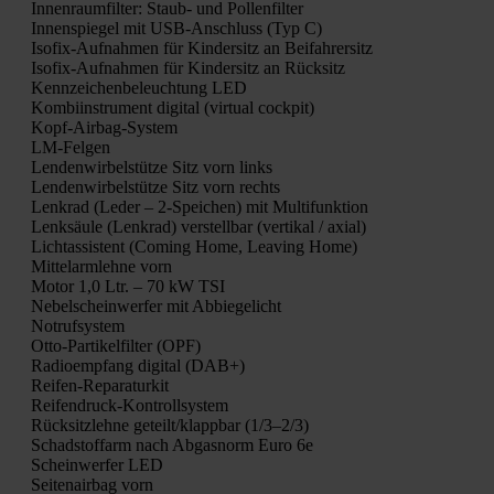
Innen­raum­fil­ter: Staub- und Pol­len­fil­ter
Innen­spie­gel mit USB-Anschluss (Typ C)
Iso­fix-Auf­nah­men für Kin­der­sitz an Bei­fah­rer­sitz
Iso­fix-Auf­nah­men für Kin­der­sitz an Rück­sitz
Kenn­zei­chen­be­leuch­tung LED
Kom­bi­in­stru­ment digi­tal (vir­tu­al cock­pit)
Kopf-Air­bag-Sys­tem
LM-Fel­gen
Len­den­wir­bel­stüt­ze Sitz vorn links
Len­den­wir­bel­stüt­ze Sitz vorn rechts
Lenk­rad (Leder – 2‑Speichen) mit Mul­ti­funk­ti­on
Lenk­säu­le (Lenk­rad) ver­stell­bar (ver­ti­kal / axi­al)
Licht­as­sis­tent (Coming Home, Lea­ving Home)
Mit­tel­arm­leh­ne vorn
Motor 1,0 Ltr. – 70 kW TSI
Nebel­schein­wer­fer mit Abbie­ge­licht
Not­ruf­sys­tem
Otto-Par­ti­kel­fil­ter (OPF)
Radio­emp­fang digi­tal (DAB+)
Rei­fen-Repa­ra­tur­kit
Rei­fen­druck-Kon­troll­sys­tem
Rück­sitz­leh­ne geteilt/klappbar (1/3–2/3)
Schad­stoff­arm nach Abgas­norm Euro 6e
Schein­wer­fer LED
Sei­ten­air­bag vorn