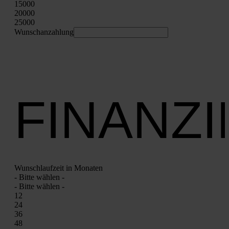
15000
20000
25000
Wunschan­zah­lung
FINANZ
Wunsch­lauf­zeit in Mona­ten
- Bit­te wäh­len -
- Bit­te wäh­len -
12
24
36
48