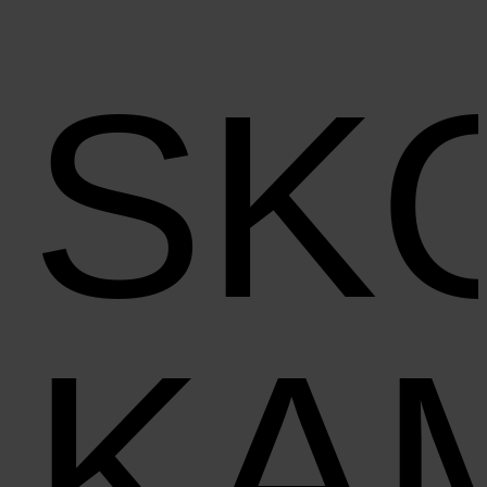
SK
KA