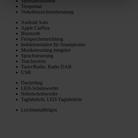
Spur­hal­te­as­sis­tent
Tem­po­mat
Ver­kehrs­zei­chen­er­ken­nung
Android Auto
Apple Car­Play
Blue­tooth
Frei­sprech­ein­rich­tung
Induk­ti­ons­la­den für Smart­phones
Musik­strea­ming inte­griert
Sprach­steue­rung
Touch­screen
Tuner/Radio, Radio DAB
USB
Dach­re­ling
LED-Schein­wer­fer
Nebel­schein­wer­fer
Tag­fahr­licht, LED-Tag­fahr­licht
Leicht­me­tall­fel­gen