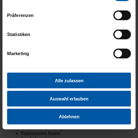
Außen­spie­gel beheiz­bar
Beheiz­ba­re Front­schei­be
Beheiz­ba­res Lenk­rad
Präferenzen
Bord­com­pu­ter
Elektr. Fens­ter­he­ber
Elektr. Sei­ten­spie­gel
Funk-Zen­tral­ver­rie­ge­lung
Statistiken
Kei­ne Kli­ma­an­la­ge
Leder­lenk­rad
Lenk­rad höhen­ver­stell­bar
Marketing
Licht­sen­sor
Lor­do­sen­stüt­ze
Mul­ti­funk­ti­ons­lenk­rad
Rück­bank geteilt umleg­bar
Ser­vo­len­kung
Alle zulassen
Sitz­hei­zung
Voll­di­gi­ta­les Kom­bi­in­stru­ment
Win­ter­pa­ket
Auswahl erlauben
Zen­tral­ver­rie­ge­lung
Abstands­war­ner
Ablehnen
Berg­an­fahr­as­sis­tent
Ein­park­hil­fe
Geschwin­dig­keits­be­gren­zer
Park­sen­so­ren hin­ten