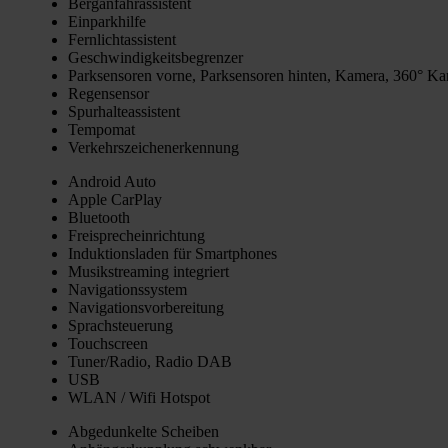
Berg­an­fahr­as­sis­tent
Ein­park­hil­fe
Fern­licht­as­sis­tent
Geschwin­dig­keits­be­gren­zer
Park­sen­so­ren vor­ne, Park­sen­so­ren hin­ten, Kame­ra, 360° Ka
Regen­sen­sor
Spur­hal­te­as­sis­tent
Tem­po­mat
Ver­kehrs­zei­chen­er­ken­nung
Android Auto
Apple Car­Play
Blue­tooth
Frei­sprech­ein­rich­tung
Induk­ti­ons­la­den für Smart­phones
Musik­strea­ming inte­griert
Navi­ga­ti­ons­sys­tem
Navi­ga­ti­ons­vor­be­rei­tung
Sprach­steue­rung
Touch­screen
Tuner/Radio, Radio DAB
USB
WLAN / Wifi Hot­spot
Abge­dun­kel­te Schei­ben