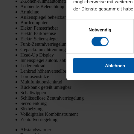
2‑Zo­nen-Kli­ma­au­to­ma­tik
möglicherweise mit weiteren
Ambi­en­te-Beleuch­tung
der Dienste gesammelt habe
Arm­leh­ne
Außen­spie­gel beheiz­bar
Bord­com­pu­ter
Einwilligungsauswahl
Elektr. Fens­ter­he­ber
Notwendig
Elektr. Park­brem­se
Elektr. Sei­ten­spie­gel
Funk-Zen­tral­ver­rie­ge­lung
Gepäck­raum­ab­tren­nung
Head-Up Dis­play
Innen­spie­gel autom. abblen­dend
Ablehnen
Leder­lenk­rad
Lenk­rad höhen­ver­stell­bar
Lor­do­sen­stüt­ze
Mul­ti­funk­ti­ons­lenk­rad
Rück­bank geteilt umleg­bar
Schalt­wip­pen
Schlüs­sel­lo­se Zen­tral­ver­rie­ge­lung
Ser­vo­len­kung
Sitz­hei­zung
Voll­di­gi­ta­les Kom­bi­in­stru­ment
Zen­tral­ver­rie­ge­lung
Abstands­war­ner