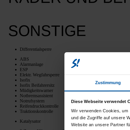
SONSTIGE
Dif­fe­ren­ti­al­sper­re
ABS
Alarm­an­la­ge
ESP
Elektr. Weg­fahr­sper­re
Iso­fix
Zustimmung
Iso­fix Bei­fah­rer­sitz
Müdig­keits­war­ner
Not­brems­as­sis­tent
Not­ruf­sys­tem
Diese Webseite verwendet 
Rei­fen­druck­kon­trol­le
Wir verwenden Cookies, um I
Trak­ti­ons­kon­trol­le
und die Zugriffe auf unsere 
Kata­ly­sa­tor
Website an unsere Partner fü