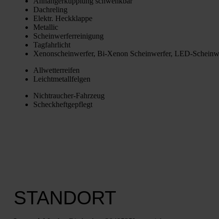
Anhän­ger­kupp­lung schwenk­bar
Dach­re­ling
Elektr. Heck­klap­pe
Metal­lic
Schein­wer­fer­rei­ni­gung
Tag­fahr­licht
Xenon­schein­wer­fer, Bi-Xenon Schein­wer­fer, LED-Schein­we
All­wet­ter­rei­fen
Leicht­me­tall­fel­gen
Nicht­rau­cher-Fahr­zeug
Scheck­heft­ge­pflegt
STANDORT