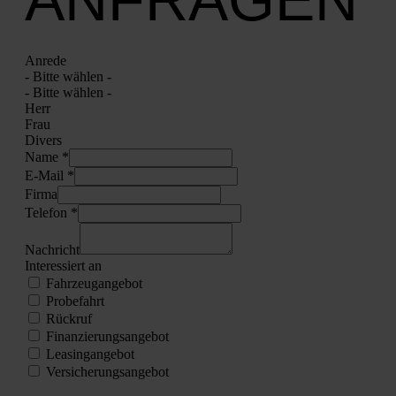
Anre­de
- Bit­te wäh­len -
- Bit­te wäh­len -
Herr
Frau
Divers
Name *
E‑Mail *
Fir­ma
Tele­fon *
Nach­richt
Inter­es­siert an
Fahr­zeug­an­ge­bot
Pro­be­fahrt
Rück­ruf
Finan­zie­rungs­an­ge­bot
Lea­sing­an­ge­bot
Ver­si­che­rungs­an­ge­bot