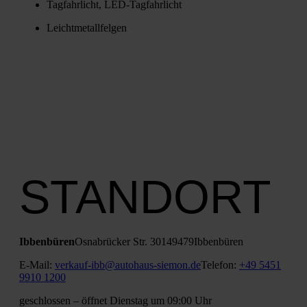
Tag­fahr­licht, LED-Tag­fahr­licht
Leicht­me­tall­fel­gen
STANDORT
Ibben­bü­ren
Osna­brü­cker Str. 301
49479
Ibben­bü­ren
E‑Mail:
verkauf-ibb@autohaus-siemon.de
Tele­fon:
+49 5451
9910 1200
geschlos­sen
– öff­net Diens­tag um 09:00 Uhr