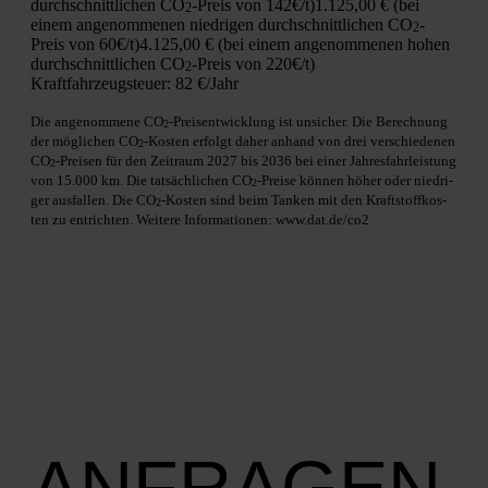
durch­schnitt­li­chen CO
-Preis von 142€/t)
1.125,00 € (bei
2
einem ange­nom­me­nen nied­ri­gen durch­schnitt­li­chen CO
-
2
Preis von 60€/t)
4.125,00 € (bei einem ange­nom­me­nen hohen
durch­schnitt­li­chen CO
-Preis von 220€/t)
2
Kraft­fahr­zeug­steu­er:
82 €/Jahr
Die ange­nom­me­ne CO
-Preis­ent­wick­lung ist unsi­cher. Die Berech­nung
2
der mög­li­chen CO
-Kos­ten erfolgt daher anhand von drei ver­schie­de­nen
2
CO
-Prei­sen für den Zeit­raum 2027 bis 2036 bei einer Jah­res­fahr­leis­tung
2
von 15.000 km. Die tat­säch­li­chen CO
-Prei­se kön­nen höher oder nied­ri­
2
ger aus­fal­len. Die CO
-Kos­ten sind beim Tan­ken mit den Kraft­stoff­kos­
2
ten zu ent­rich­ten. Wei­te­re Infor­ma­tio­nen: www.dat.de/co2
ANFRAGEN