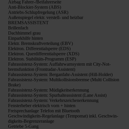
Air­bag Fah­rer-/Bei­fah­rer­sei­te
Anti-Blo­ckier-Sys­tem (ABS)
Antriebs-Schlupf­re­ge­lung (ASR)
Außen­spie­gel elektr. ver­stell- und heiz­bar
BREMSASSISTENT
Bril­len­fach
Dach­him­mel grau
Ein­park­hil­fe hin­ten
Elektr. Brems­kraft­ver­tei­lung (EBV)
Elek­tron. Dif­fe­ren­ti­al­sper­re (EDS)
Elek­tron. Quer­dif­fe­ren­ti­al­sper­re (XDS)
Elek­tron. Sta­bi­li­täts-Pro­gramm (ESP)
Fahr­as­sis­tenz-Sys­tem: Auf­fahr­warn­sys­tem mit City-Not­
brems­funk­ti­on (Front­ra­dar-Assis­tent)
Fahr­as­sis­tenz-Sys­tem: Berg­an­fahr-Assis­tent (Hill-Hol­der)
Fahr­as­sis­tenz-Sys­tem: Mul­ti­kol­li­si­ons­brem­se (Mul­ti Col­li­si­on
Bra­ke)
Fahr­as­sis­tenz-Sys­tem: Müdig­keits­er­ken­nung
Fahr­as­sis­tenz-Sys­tem: Spur­hal­te­as­sis­tent (Lane Assist)
Fahr­as­sis­tenz-Sys­tem: Ver­kehrs­zei­chen­er­ken­nung
Fens­ter­he­ber elek­trisch vorn + hin­ten
Frei­sprech­an­la­ge Tele­fon mit Blue­tooth
Geschwin­dig­keits-Regel­an­la­ge (Tem­po­mat) inkl. Geschwin­
dig­keits-Begren­zer­an­la­ge
Getrie­be 5‑Gang