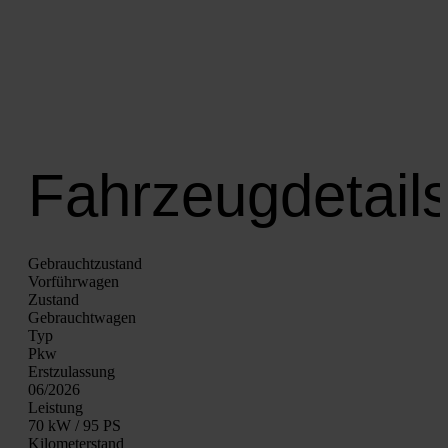
Fahrzeugdetail
Gebrauchtzustand
Vor­führ­wa­gen
Zustand
Gebraucht­wa­gen
Typ
Pkw
Erst­zu­las­sung
06/2026
Leis­tung
70 kW / 95 PS
Kilo­me­ter­stand