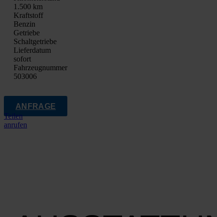
1.500 km
Kraft­stoff
Ben­zin
Getrie­be
Schalt­ge­trie­be
Lie­fer­da­tum
sofort
Fahrzeugnummer
503006
ANFRAGE
Teilen
anrufen