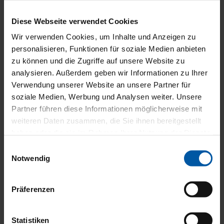
RÄDER
Diese Webseite verwendet Cookies
Wir verwenden Cookies, um Inhalte und Anzeigen zu
UND
personalisieren, Funktionen für soziale Medien anbieten
zu können und die Zugriffe auf unsere Website zu
analysieren. Außerdem geben wir Informationen zu Ihrer
Verwendung unserer Website an unsere Partner für
soziale Medien, Werbung und Analysen weiter. Unsere
BEREIF
Partner führen diese Informationen möglicherweise mit
weiteren Daten zusammen, die Sie ihnen bereitgestellt
haben oder die sie im Rahmen Ihrer Nutzung der Dienste
gesammelt haben.
Einwilligungsauswahl
Notwendig
Dif­fe­ren­ti­al­sper­re
ABS
Präferenzen
ESP
Elektr. Weg­fahr­sper­re
Iso­fix
Statistiken
Iso­fix Bei­fah­rer­sitz