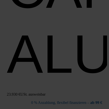
AL
23.930 €
USt. aus­weis­bar
0 % Anzah­lung, fle­xi­bel finan­zie­ren –
ab 99 €