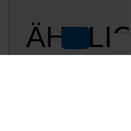
ÄHNLI
FAHRZE
Gebraucht­wa­gen