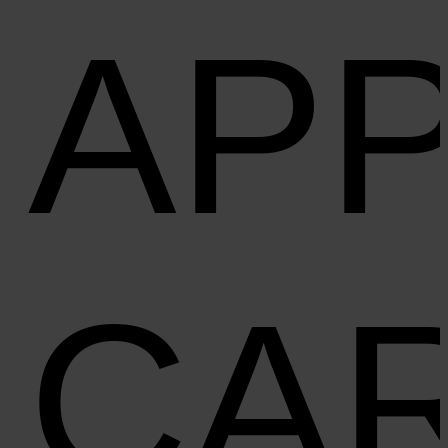
AP
CA