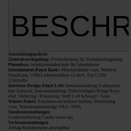
BESCHR
Aus­stat­tungs­pa­ke­te:
Zen­tral­ver­rie­ge­lung:
Fern­be­die­nung für Zen­tral­ver­rie­ge­lung
Phone­box:
Induk­ti­ons­la­de­scha­le für Smart­phone
Info­tain­ment-Paket Basic:
Mit­tel­arm­leh­ne vorn, Wire­less
Smart­Link, USB-Lade­an­schlüs­se (2‑fach, Typ C) für
2.Sitzreihe
Inte­ri­eur-Design-Paket Loft:
Innen­aus­stat­tung: Luft­aus­strö­
mer Schwarz, Innen­aus­stat­tung: Deko­r­ein­la­gen Krepp Recy­
cled, Sitz­be­zug / Pols­te­rung: Stoff Loft Schwarz / Grau
Win­ter-Paket:
Schei­ben­wasch­dü­sen heiz­bar, Sitz­hei­zung
vorn, Was­ser­stands­an­zei­ge SRA / SWA
Son­der­aus­stat­tun­gen
Son­der­la­ckie­rung Can­dy-weiss uni
Seri­en­aus­stat­tun­gen
Air­bag Bei­fah­rer­sei­te abschalt­bar