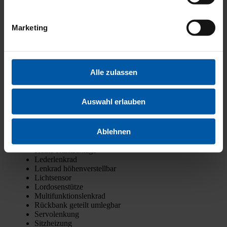
Müdig­keits­war­ner
Not­brems­as­sis­tent
Not­ruf­sys­tem
Marketing
Rei­fen­druck­kon­trol­le
Trak­ti­ons­kon­trol­le
Kata­ly­sa­tor
Par­ti­kel­fil­ter
Alle zulassen
Star­t/­Stopp-Auto­ma­tik
Arm­leh­ne
Auswahl erlauben
Außen­spie­gel beheiz­bar
Bord­com­pu­ter
Elektr. Fens­ter­he­ber
Ablehnen
Elektr. Sei­ten­spie­gel
Funk-Zen­tral­ver­rie­ge­lung
Kei­ne Kli­ma­an­la­ge
Leder­lenk­rad
Lenk­rad höhen­ver­stell­bar
Licht­sen­sor
Lor­do­sen­stüt­ze
Mul­ti­funk­ti­ons­lenk­rad
Rück­bank geteilt umleg­bar
Ser­vo­len­kung
Sitz­hei­zung