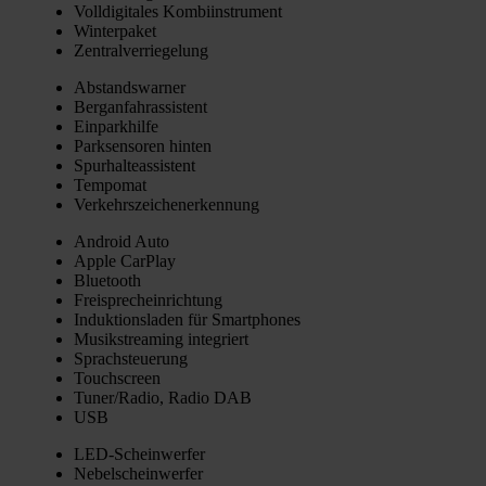
Voll­di­gi­ta­les Kom­bi­in­stru­ment
Win­ter­pa­ket
Zen­tral­ver­rie­ge­lung
Abstands­war­ner
Berg­an­fahr­as­sis­tent
Ein­park­hil­fe
Park­sen­so­ren hin­ten
Spur­hal­te­as­sis­tent
Tem­po­mat
Ver­kehrs­zei­chen­er­ken­nung
Android Auto
Apple Car­Play
Blue­tooth
Frei­sprech­ein­rich­tung
Induk­ti­ons­la­den für Smart­phones
Musik­strea­ming inte­griert
Sprach­steue­rung
Touch­screen
Tuner/Radio, Radio DAB
USB
LED-Schein­wer­fer
Nebel­schein­wer­fer