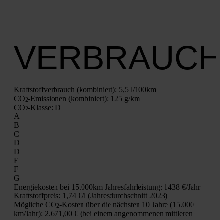
VERBRAUC
Kraft­stoff­ver­brauch (kom­bi­niert):
5,5 l/100km
CO
-Emis­sio­nen (kom­bi­niert):
125 g/km
2
CO
-Klas­se:
D
2
A
B
C
D
D
E
F
G
Ener­gie­kos­ten bei 15.000km Jah­res­fahr­leis­tung:
1438 €/Jahr
Kraft­stoff­preis:
1,74 €/l (Jah­res­durch­schnitt 2023)
Mög­li­che CO
-Kos­ten über die nächs­ten 10 Jah­re (15.000
2
km/Jahr):
2.671,00 € (bei einem ange­nom­me­nen mitt­le­ren