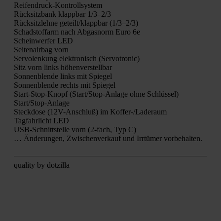
Rei­fen­druck-Kon­troll­sys­tem
Rück­sitz­bank klapp­bar 1/3–2/3
Rück­sitz­leh­ne geteilt/klappbar (1/3–2/3)
Schad­stoff­arm nach Abgas­norm Euro 6e
Schein­wer­fer LED
Sei­ten­air­bag vorn
Ser­vo­len­kung elek­tro­nisch (Ser­vo­tro­nic)
Sitz vorn links höhen­ver­stell­bar
Son­nen­blen­de links mit Spie­gel
Son­nen­blen­de rechts mit Spie­gel
Start-Stop-Knopf (Star­t/S­top-Anla­ge ohne Schlüs­sel)
Star­t/S­top-Anla­ge
Steck­do­se (12V-Anschluß) im Kof­fer-/La­de­raum
Tag­fahr­licht LED
USB-Schnitt­stel­le vorn (2‑fach, Typ C)
… Ände­run­gen, Zwi­schen­ver­kauf und Irr­tü­mer vor­be­hal­ten.
qua­li­ty by dot­zil­la