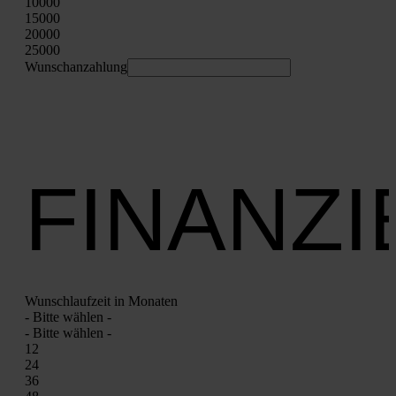
10000
15000
20000
25000
Wunschan­zah­lung
FINANZ
Wunsch­lauf­zeit in Mona­ten
- Bit­te wäh­len -
- Bit­te wäh­len -
12
24
36