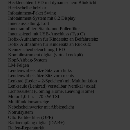
Heck­leuch­ten LED mit dyna­mi­schem Blink­licht
Heck­schei­be heiz­bar
Info­tain­ment-Paket Swing
Info­tain­ment-Sys­tem mit 8,2 Dis­play
Innen­aus­stat­tung: Loft
Innen­raum­fil­ter: Staub- und Pol­len­fil­ter
Innen­spie­gel mit USB-Anschluss (Typ C)
Iso­fix-Auf­nah­men für Kin­der­sitz an Bei­fah­rer­sitz
Iso­fix-Auf­nah­men für Kin­der­sitz an Rück­sitz
Kenn­zei­chen­be­leuch­tung LED
Kom­bi­in­stru­ment digi­tal (vir­tu­al cock­pit)
Kopf-Air­bag-Sys­tem
LM-Fel­gen
Len­den­wir­bel­stüt­ze Sitz vorn links
Len­den­wir­bel­stüt­ze Sitz vorn rechts
Lenk­rad (Leder – 2‑Speichen) mit Mul­ti­funk­ti­on
Lenk­säu­le (Lenk­rad) ver­stell­bar (ver­ti­kal / axi­al)
Licht­as­sis­tent (Coming Home, Lea­ving Home)
Motor 1,0 Ltr. – 70 kW TSI
Mul­ti­funk­ti­ons­an­zei­ge
Nebel­schein­wer­fer mit Abbie­ge­licht
Not­ruf­sys­tem
Otto-Par­ti­kel­fil­ter (OPF)
Radio­emp­fang digi­tal (DAB+)
Rei­fen-Repa­ra­tur­kit