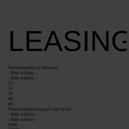
LEASIN
Wunsch­lauf­zeit in Mona­ten
- Bit­te wäh­len -
- Bit­te wäh­len -
12
24
36
48
60
Wunsch­lauf­leis­tung pro Jahr in km
- Bit­te wäh­len -
- Bit­te wäh­len -
5000