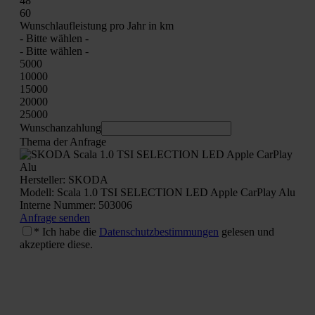
48
60
Wunsch­lauf­leis­tung pro Jahr in km
- Bit­te wäh­len -
- Bit­te wäh­len -
5000
10000
15000
20000
25000
Wunschan­zah­lung
The­ma der Anfra­ge
Her­stel­ler: SKODA
Modell: Sca­la 1.0 TSI SELECTION LED Apple Car­Play Alu
Inter­ne Num­mer: 503006
Anfra­ge sen­den
* Ich habe die
Daten­schutz­be­stim­mun­gen
gele­sen und
akzep­tie­re die­se.