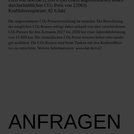
durch­schnitt­li­chen CO
-Preis von 220€/t)
2
Kraft­fahr­zeug­steu­er:
82 €/Jahr
Die ange­nom­me­ne CO
-Preis­ent­wick­lung ist unsi­cher. Die Berech­nung
2
der mög­li­chen CO
-Kos­ten erfolgt daher anhand von drei ver­schie­de­nen
2
CO
-Prei­sen für den Zeit­raum 2027 bis 2036 bei einer Jah­res­fahr­leis­tung
2
von 15.000 km. Die tat­säch­li­chen CO
-Prei­se kön­nen höher oder nied­ri­
2
ger aus­fal­len. Die CO
-Kos­ten sind beim Tan­ken mit den Kraft­stoff­kos­
2
ten zu ent­rich­ten. Wei­te­re Infor­ma­tio­nen: www.dat.de/co2
ANFRAGEN