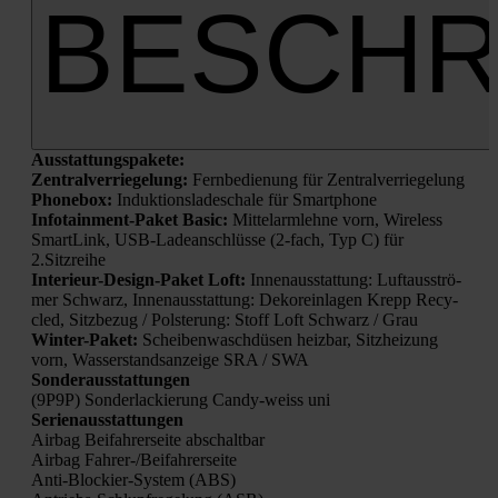
BESCHR
Aus­stat­tungs­pa­ke­te:
Zen­tral­ver­rie­ge­lung:
Fern­be­die­nung für Zen­tral­ver­rie­ge­lung
Phone­box:
Induk­ti­ons­la­de­scha­le für Smart­phone
Info­tain­ment-Paket Basic:
Mit­tel­arm­leh­ne vorn, Wire­less
Smart­Link, USB-Lade­an­schlüs­se (2‑fach, Typ C) für
2.Sitzreihe
Inte­ri­eur-Design-Paket Loft:
Innen­aus­stat­tung: Luft­aus­strö­
mer Schwarz, Innen­aus­stat­tung: Deko­r­ein­la­gen Krepp Recy­
cled, Sitz­be­zug / Pols­te­rung: Stoff Loft Schwarz / Grau
Win­ter-Paket:
Schei­ben­wasch­dü­sen heiz­bar, Sitz­hei­zung
vorn, Was­ser­stands­an­zei­ge SRA / SWA
Son­der­aus­stat­tun­gen
(9P9P) Son­der­la­ckie­rung Can­dy-weiss uni
Seri­en­aus­stat­tun­gen
Air­bag Bei­fah­rer­sei­te abschalt­bar
Air­bag Fah­rer-/Bei­fah­rer­sei­te
Anti-Blo­ckier-Sys­tem (ABS)