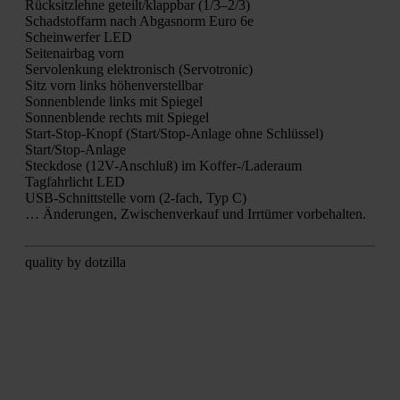
Rück­sitz­leh­ne geteilt/klappbar (1/3–2/3)
Schad­stoff­arm nach Abgas­norm Euro 6e
Schein­wer­fer LED
Sei­ten­air­bag vorn
Ser­vo­len­kung elek­tro­nisch (Ser­vo­tro­nic)
Sitz vorn links höhen­ver­stell­bar
Son­nen­blen­de links mit Spie­gel
Son­nen­blen­de rechts mit Spie­gel
Start-Stop-Knopf (Star­t/S­top-Anla­ge ohne Schlüs­sel)
Star­t/S­top-Anla­ge
Steck­do­se (12V-Anschluß) im Kof­fer-/La­de­raum
Tag­fahr­licht LED
USB-Schnitt­stel­le vorn (2‑fach, Typ C)
… Ände­run­gen, Zwi­schen­ver­kauf und Irr­tü­mer vor­be­hal­ten.
qua­li­ty by dot­zil­la