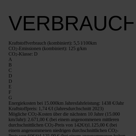
VERBRAUC
Kraft­stoff­ver­brauch (kom­bi­niert):
5,5 l/100km
CO
-Emis­sio­nen (kom­bi­niert):
125 g/km
2
CO
-Klas­se:
D
2
A
B
C
D
D
E
F
G
Ener­gie­kos­ten bei 15.000km Jah­res­fahr­leis­tung:
1438 €/Jahr
Kraft­stoff­preis:
1,74 €/l (Jah­res­durch­schnitt 2023)
Mög­li­che CO
-Kos­ten über die nächs­ten 10 Jah­re (15.000
2
km/Jahr):
2.671,00 € (bei einem ange­nom­me­nen mitt­le­ren
durch­schnitt­li­chen CO
-Preis von 142€/t)
1.125,00 € (bei
2
einem ange­nom­me­nen nied­ri­gen durch­schnitt­li­chen CO
-
2
Preis von 60€/t)
4.125,00 € (bei einem ange­nom­me­nen hohen