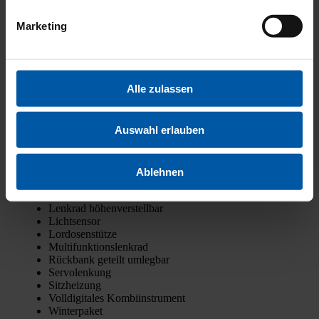
Not­ruf­sys­tem
Rei­fen­druck­kon­trol­le
Marketing
Trak­ti­ons­kon­trol­le
Kata­ly­sa­tor
Par­ti­kel­fil­ter
Star­t/­Stopp-Auto­ma­tik
Alle zulassen
Arm­leh­ne
Außen­spie­gel beheiz­bar
Auswahl erlauben
Bord­com­pu­ter
Elektr. Fens­ter­he­ber
Elektr. Sei­ten­spie­gel
Funk-Zen­tral­ver­rie­ge­lung
Ablehnen
Kei­ne Kli­ma­an­la­ge
Leder­lenk­rad
Lenk­rad höhen­ver­stell­bar
Licht­sen­sor
Lor­do­sen­stüt­ze
Mul­ti­funk­ti­ons­lenk­rad
Rück­bank geteilt umleg­bar
Ser­vo­len­kung
Sitz­hei­zung
Voll­di­gi­ta­les Kom­bi­in­stru­ment
Win­ter­pa­ket