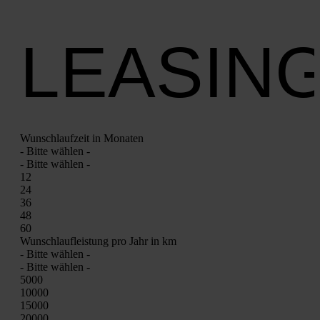
LEASIN
Wunsch­lauf­zeit in Mona­ten
- Bit­te wäh­len -
- Bit­te wäh­len -
12
24
36
48
60
Wunsch­lauf­leis­tung pro Jahr in km
- Bit­te wäh­len -
- Bit­te wäh­len -
5000
10000
15000
20000