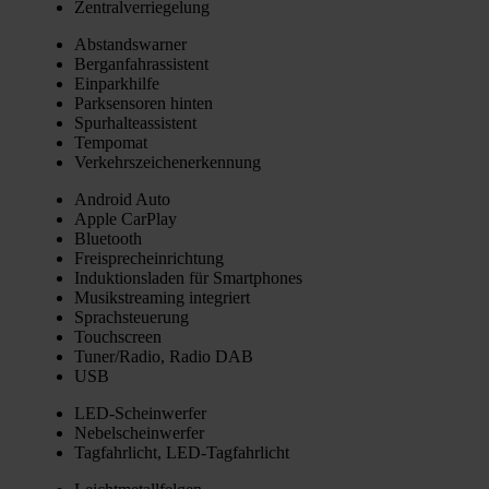
Zen­tral­ver­rie­ge­lung
Abstands­war­ner
Berg­an­fahr­as­sis­tent
Ein­park­hil­fe
Park­sen­so­ren hin­ten
Spur­hal­te­as­sis­tent
Tem­po­mat
Ver­kehrs­zei­chen­er­ken­nung
Android Auto
Apple Car­Play
Blue­tooth
Frei­sprech­ein­rich­tung
Induk­ti­ons­la­den für Smart­phones
Musik­strea­ming inte­griert
Sprach­steue­rung
Touch­screen
Tuner/Radio, Radio DAB
USB
LED-Schein­wer­fer
Nebel­schein­wer­fer
Tag­fahr­licht, LED-Tag­fahr­licht