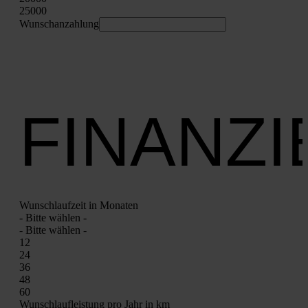
25000
Wunschan­zah­lung
FINANZ
Wunsch­lauf­zeit in Mona­ten
- Bit­te wäh­len -
- Bit­te wäh­len -
12
24
36
48
60
Wunsch­lauf­leis­tung pro Jahr in km