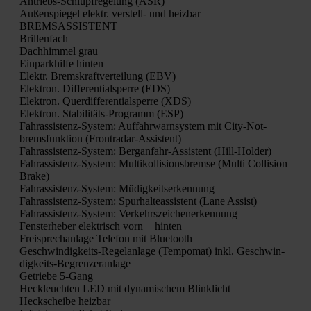
Antriebs-Schlupf­re­ge­lung (ASR)
Außen­spie­gel elektr. ver­stell- und heiz­bar
BREMSASSISTENT
Bril­len­fach
Dach­him­mel grau
Ein­park­hil­fe hin­ten
Elektr. Brems­kraft­ver­tei­lung (EBV)
Elek­tron. Dif­fe­ren­ti­al­sper­re (EDS)
Elek­tron. Quer­dif­fe­ren­ti­al­sper­re (XDS)
Elek­tron. Sta­bi­li­täts-Pro­gramm (ESP)
Fahr­as­sis­tenz-Sys­tem: Auf­fahr­warn­sys­tem mit City-Not­
brems­funk­ti­on (Front­ra­dar-Assis­tent)
Fahr­as­sis­tenz-Sys­tem: Berg­an­fahr-Assis­tent (Hill-Hol­der)
Fahr­as­sis­tenz-Sys­tem: Mul­ti­kol­li­si­ons­brem­se (Mul­ti Col­li­si­on
Bra­ke)
Fahr­as­sis­tenz-Sys­tem: Müdig­keits­er­ken­nung
Fahr­as­sis­tenz-Sys­tem: Spur­hal­te­as­sis­tent (Lane Assist)
Fahr­as­sis­tenz-Sys­tem: Ver­kehrs­zei­chen­er­ken­nung
Fens­ter­he­ber elek­trisch vorn + hin­ten
Frei­sprech­an­la­ge Tele­fon mit Blue­tooth
Geschwin­dig­keits-Regel­an­la­ge (Tem­po­mat) inkl. Geschwin­
dig­keits-Begren­zer­an­la­ge
Getrie­be 5‑Gang
Heck­leuch­ten LED mit dyna­mi­schem Blink­licht
Heck­schei­be heiz­bar