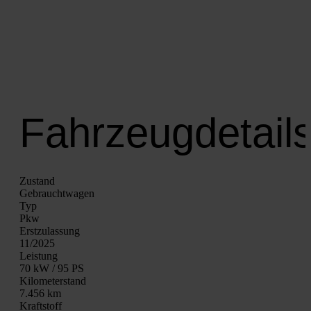
Fahrzeugdetail
Zustand
Gebraucht­wa­gen
Typ
Pkw
Erst­zu­las­sung
11/2025
Leis­tung
70 kW / 95 PS
Kilo­me­ter­stand
7.456 km
Kraft­stoff