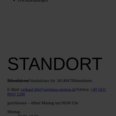
Leicht­me­tall­fel­gen
STANDORT
Ibben­bü­ren
Osna­brü­cker Str. 301
49479
Ibben­bü­ren
E‑Mail:
verkauf-ibb@autohaus-siemon.de
Tele­fon:
+49 5451
9910 1200
geschlos­sen
– öff­net Mon­tag um 09:00 Uhr
Mon­tag