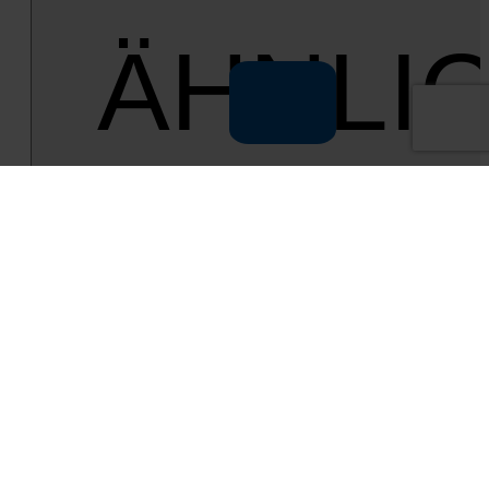
ÄHNLI
FAHRZE
Gebraucht­wa­gen