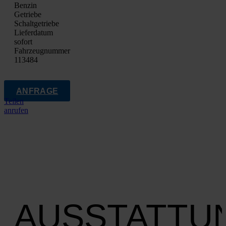
Ben­zin
Getrie­be
Schalt­ge­trie­be
Lie­fer­da­tum
sofort
Fahrzeugnummer
113484
ANFRAGE
Teilen
anrufen
AUSSTATTU