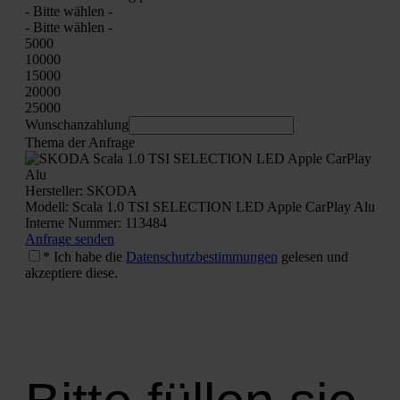
- Bit­te wäh­len -
- Bit­te wäh­len -
5000
10000
15000
20000
25000
Wunschan­zah­lung
The­ma der Anfra­ge
Her­stel­ler: SKODA
Modell: Sca­la 1.0 TSI SELECTION LED Apple Car­Play Alu
Inter­ne Num­mer: 113484
Anfra­ge sen­den
* Ich habe die
Daten­schutz­be­stim­mun­gen
gele­sen und
akzep­tie­re die­se.