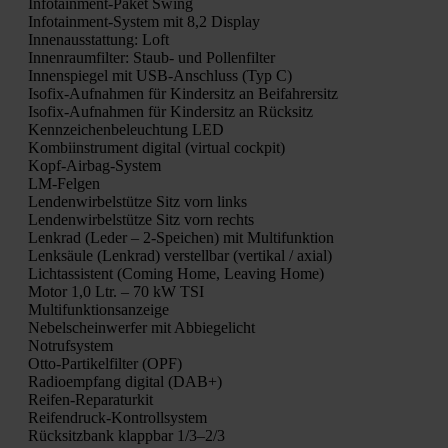
Info­tain­ment-Paket Swing
Info­tain­ment-Sys­tem mit 8,2 Dis­play
Innen­aus­stat­tung: Loft
Innen­raum­fil­ter: Staub- und Pol­len­fil­ter
Innen­spie­gel mit USB-Anschluss (Typ C)
Iso­fix-Auf­nah­men für Kin­der­sitz an Bei­fah­rer­sitz
Iso­fix-Auf­nah­men für Kin­der­sitz an Rück­sitz
Kenn­zei­chen­be­leuch­tung LED
Kom­bi­in­stru­ment digi­tal (vir­tu­al cock­pit)
Kopf-Air­bag-Sys­tem
LM-Fel­gen
Len­den­wir­bel­stüt­ze Sitz vorn links
Len­den­wir­bel­stüt­ze Sitz vorn rechts
Lenk­rad (Leder – 2‑Speichen) mit Mul­ti­funk­ti­on
Lenk­säu­le (Lenk­rad) ver­stell­bar (ver­ti­kal / axi­al)
Licht­as­sis­tent (Coming Home, Lea­ving Home)
Motor 1,0 Ltr. – 70 kW TSI
Mul­ti­funk­ti­ons­an­zei­ge
Nebel­schein­wer­fer mit Abbie­ge­licht
Not­ruf­sys­tem
Otto-Par­ti­kel­fil­ter (OPF)
Radio­emp­fang digi­tal (DAB+)
Rei­fen-Repa­ra­tur­kit
Rei­fen­druck-Kon­troll­sys­tem
Rück­sitz­bank klapp­bar 1/3–2/3