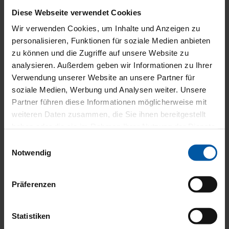
Diese Webseite verwendet Cookies
UND
Wir verwenden Cookies, um Inhalte und Anzeigen zu
personalisieren, Funktionen für soziale Medien anbieten
zu können und die Zugriffe auf unsere Website zu
analysieren. Außerdem geben wir Informationen zu Ihrer
Verwendung unserer Website an unsere Partner für
BEREIF
soziale Medien, Werbung und Analysen weiter. Unsere
Partner führen diese Informationen möglicherweise mit
weiteren Daten zusammen, die Sie ihnen bereitgestellt
haben oder die sie im Rahmen Ihrer Nutzung der Dienste
gesammelt haben.
Einwilligungsauswahl
Dif­fe­ren­ti­al­sper­re
Notwendig
ABS
ESP
Präferenzen
Elektr. Weg­fahr­sper­re
Iso­fix
Iso­fix Bei­fah­rer­sitz
Müdig­keits­war­ner
Statistiken
Not­brems­as­sis­tent