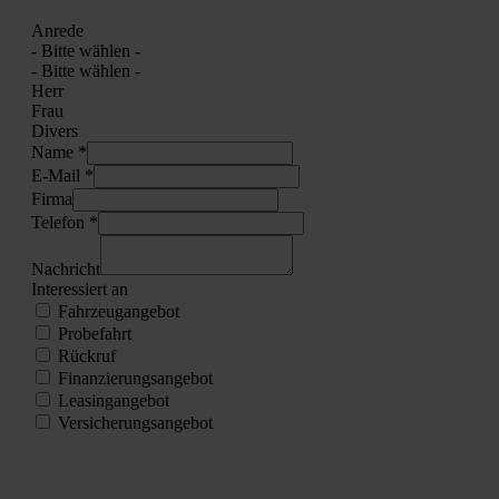
Anre­de
- Bit­te wäh­len -
- Bit­te wäh­len -
Herr
Frau
Divers
Name *
E‑Mail *
Fir­ma
Tele­fon *
Nach­richt
Inter­es­siert an
Fahr­zeug­an­ge­bot
Pro­be­fahrt
Rück­ruf
Finan­zie­rungs­an­ge­bot
Lea­sing­an­ge­bot
Ver­si­che­rungs­an­ge­bot