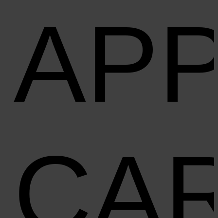
AP
CA