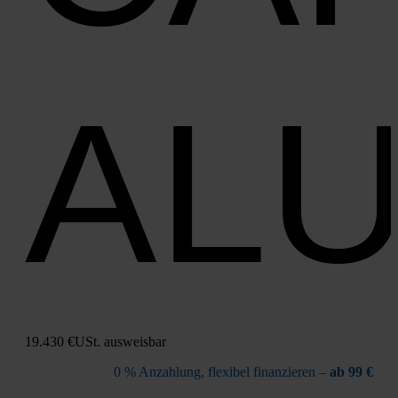
AL
19.430 €
USt. aus­weis­bar
0 % Anzah­lung, fle­xi­bel finan­zie­ren –
ab 99 €