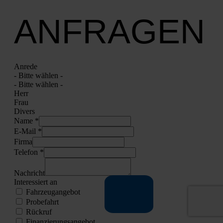
ANFRAGEN
Anre­de
- Bit­te wäh­len -
- Bit­te wäh­len -
Herr
Frau
Divers
Name *
E‑Mail *
Fir­ma
Tele­fon *
Nach­richt
Inter­es­siert an
Fahr­zeug­an­ge­bot
Pro­be­fahrt
Rück­ruf
Finan­zie­rungs­an­ge­bot