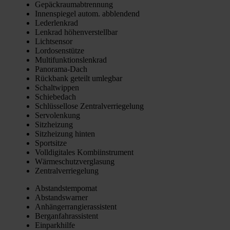
Gepäck­raum­ab­tren­nung
Innen­spie­gel autom. abblen­dend
Leder­lenk­rad
Lenk­rad höhen­ver­stell­bar
Licht­sen­sor
Lor­do­sen­stüt­ze
Mul­ti­funk­ti­ons­lenk­rad
Pan­ora­ma-Dach
Rück­bank geteilt umleg­bar
Schalt­wip­pen
Schie­be­dach
Schlüs­sel­lo­se Zen­tral­ver­rie­ge­lung
Ser­vo­len­kung
Sitz­hei­zung
Sitz­hei­zung hin­ten
Sport­sit­ze
Voll­di­gi­ta­les Kom­bi­in­stru­ment
Wär­me­schutz­ver­gla­sung
Zen­tral­ver­rie­ge­lung
Abstands­tem­po­mat
Abstands­war­ner
Anhän­ger­ran­gier­as­sis­tent
Berg­an­fahr­as­sis­tent
Ein­park­hil­fe