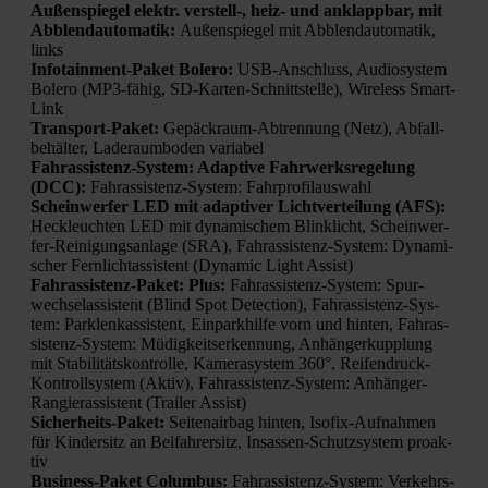
Außen­spie­gel elektr. verstell‑, heiz- und anklapp­bar, mit
Abblend­au­to­ma­tik:
Außen­spie­gel mit Abblend­au­to­ma­tik,
links
Info­tain­ment-Paket Bole­ro:
USB-Anschluss, Audio­sys­tem
Bole­ro (MP3-fähig, SD-Kar­ten-Schnitt­stel­le), Wire­less Smart­
Link
Trans­port-Paket:
Gepäck­raum-Abtren­nung (Netz), Abfall­
be­häl­ter, Lade­raum­bo­den varia­bel
Fahr­as­sis­tenz-Sys­tem: Adap­ti­ve Fahr­werks­re­ge­lung
(DCC):
Fahr­as­sis­tenz-Sys­tem: Fahr­pro­fil­aus­wahl
Schein­wer­fer LED mit adap­ti­ver Licht­ver­tei­lung (AFS):
Heck­leuch­ten LED mit dyna­mi­schem Blink­licht, Schein­wer­
fer-Rei­ni­gungs­an­la­ge (SRA), Fahr­as­sis­tenz-Sys­tem: Dyna­mi­
scher Fern­licht­as­sis­tent (Dyna­mic Light Assist)
Fahr­as­sis­tenz-Paket: Plus:
Fahr­as­sis­tenz-Sys­tem: Spur­
wech­se­las­sis­tent (Blind Spot Detec­tion), Fahr­as­sis­tenz-Sys­
tem: Park­len­kas­sis­tent, Ein­park­hil­fe vorn und hin­ten, Fahr­as­
sis­tenz-Sys­tem: Müdig­keits­er­ken­nung, Anhän­ger­kupp­lung
mit Sta­bi­li­täts­kon­trol­le, Kame­ra­sys­tem 360°, Rei­fen­druck-
Kon­troll­sys­tem (Aktiv), Fahr­as­sis­tenz-Sys­tem: Anhän­ger-
Ran­gier­as­sis­tent (Trai­ler Assist)
Sicher­heits-Paket:
Sei­ten­air­bag hin­ten, Iso­fix-Auf­nah­men
für Kin­der­sitz an Bei­fah­rer­sitz, Insas­sen-Schutz­sys­tem pro­ak­
tiv
Busi­ness-Paket Colum­bus:
Fahr­as­sis­tenz-Sys­tem: Ver­kehrs­