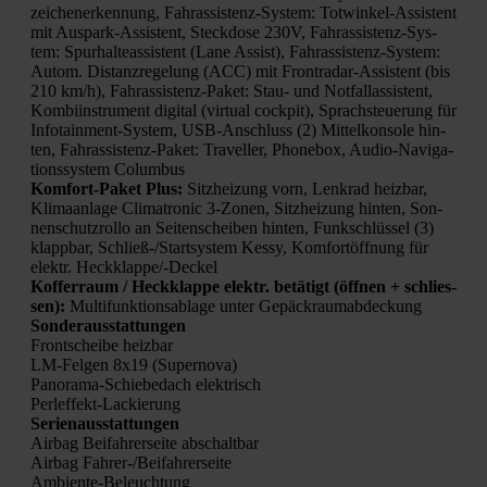
zei­chen­er­ken­nung, Fahr­as­sis­tenz-Sys­tem: Tot­win­kel-Assis­tent
mit Aus­park-Assis­tent, Steck­do­se 230V, Fahr­as­sis­tenz-Sys­
tem: Spur­hal­te­as­sis­tent (Lane Assist), Fahr­as­sis­tenz-Sys­tem:
Autom. Distanz­re­ge­lung (ACC) mit Front­ra­dar-Assis­tent (bis
210 km/h), Fahr­as­sis­tenz-Paket: Stau- und Not­fall­as­sis­tent,
Kom­bi­in­stru­ment digi­tal (vir­tu­al cock­pit), Sprach­steue­rung für
Info­tain­ment-Sys­tem, USB-Anschluss (2) Mit­tel­kon­so­le hin­
ten, Fahr­as­sis­tenz-Paket: Tra­vel­ler, Phone­box, Audio-Navi­ga­
ti­ons­sys­tem Colum­bus
Kom­fort-Paket Plus:
Sitz­hei­zung vorn, Lenk­rad heiz­bar,
Kli­ma­an­la­ge Cli­ma­tro­nic 3‑Zonen, Sitz­hei­zung hin­ten, Son­
nen­schutz­rol­lo an Sei­ten­schei­ben hin­ten, Funk­schlüs­sel (3)
klapp­bar, Schließ-/Start­sys­tem Kes­sy, Kom­fortöff­nung für
elektr. Heck­klap­pe/-Deckel
Kof­fer­raum / Heck­klap­pe elektr. betä­tigt (öff­nen + schlies­
sen):
Mul­ti­funk­ti­ons­ab­la­ge unter Gepäck­raum­ab­de­ckung
Son­der­aus­stat­tun­gen
Front­schei­be heiz­bar
LM-Fel­gen 8x19 (Super­no­va)
Pan­ora­ma-Schie­be­dach elek­trisch
Perl­ef­fekt-Lackie­rung
Seri­en­aus­stat­tun­gen
Air­bag Bei­fah­rer­sei­te abschalt­bar
Air­bag Fah­rer-/Bei­fah­rer­sei­te
Ambi­en­te-Beleuch­tung