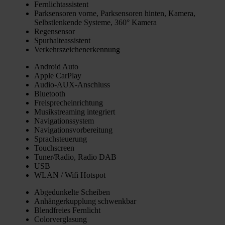
Fern­licht­as­sis­tent
Park­sen­so­ren vor­ne, Park­sen­so­ren hin­ten, Kame­ra,
Selbst­len­ken­de Sys­te­me, 360° Kame­ra
Regen­sen­sor
Spur­hal­te­as­sis­tent
Ver­kehrs­zei­chen­er­ken­nung
Android Auto
Apple Car­Play
Audio-AUX-Anschluss
Blue­tooth
Frei­sprech­ein­rich­tung
Musik­strea­ming inte­griert
Navi­ga­ti­ons­sys­tem
Navi­ga­ti­ons­vor­be­rei­tung
Sprach­steue­rung
Touch­screen
Tuner/Radio, Radio DAB
USB
WLAN / Wifi Hot­spot
Abge­dun­kel­te Schei­ben
Anhän­ger­kupp­lung schwenk­bar
Blend­frei­es Fern­licht
Color­ver­gla­sung