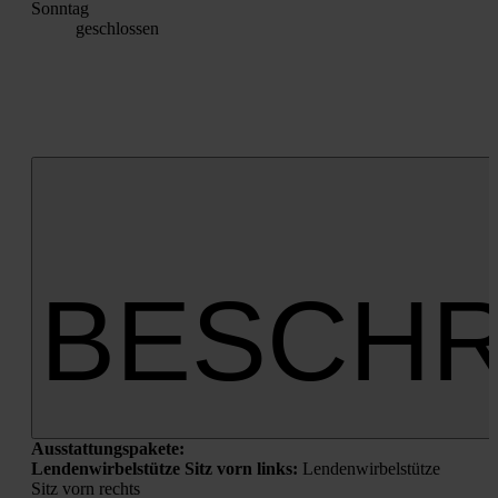
Sonn­tag
geschlos­sen
BESCHR
Aus­stat­tungs­pa­ke­te:
Len­den­wir­bel­stüt­ze Sitz vorn links:
Len­den­wir­bel­stüt­ze
Sitz vorn rechts