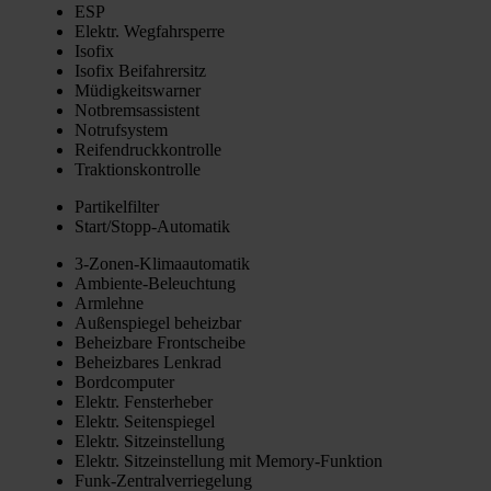
ESP
Elektr. Weg­fahr­sper­re
Iso­fix
Iso­fix Bei­fah­rer­sitz
Müdig­keits­war­ner
Not­brems­as­sis­tent
Not­ruf­sys­tem
Rei­fen­druck­kon­trol­le
Trak­ti­ons­kon­trol­le
Par­ti­kel­fil­ter
Star­t/­Stopp-Auto­ma­tik
3‑Zo­nen-Kli­ma­au­to­ma­tik
Ambi­en­te-Beleuch­tung
Arm­leh­ne
Außen­spie­gel beheiz­bar
Beheiz­ba­re Front­schei­be
Beheiz­ba­res Lenk­rad
Bord­com­pu­ter
Elektr. Fens­ter­he­ber
Elektr. Sei­ten­spie­gel
Elektr. Sitz­ein­stel­lung
Elektr. Sitz­ein­stel­lung mit Memo­ry-Funk­ti­on
Funk-Zen­tral­ver­rie­ge­lung