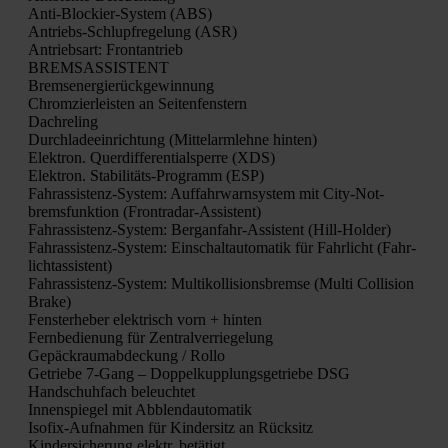
Anti-Blo­ckier-Sys­tem (ABS)
Antriebs-Schlupf­re­ge­lung (ASR)
Antriebs­art: Front­an­trieb
BREMSASSISTENT
Brems­ener­gie­rück­ge­win­nung
Chrom­zier­leis­ten an Sei­ten­fens­tern
Dach­re­ling
Durch­la­de­ein­rich­tung (Mit­tel­arm­leh­ne hin­ten)
Elek­tron. Quer­dif­fe­ren­ti­al­sper­re (XDS)
Elek­tron. Sta­bi­li­täts-Pro­gramm (ESP)
Fahr­as­sis­tenz-Sys­tem: Auf­fahr­warn­sys­tem mit City-Not­
brems­funk­ti­on (Front­ra­dar-Assis­tent)
Fahr­as­sis­tenz-Sys­tem: Berg­an­fahr-Assis­tent (Hill-Hol­der)
Fahr­as­sis­tenz-Sys­tem: Ein­schalt­au­to­ma­tik für Fahr­licht (Fahr­
licht­as­sis­tent)
Fahr­as­sis­tenz-Sys­tem: Mul­ti­kol­li­si­ons­brem­se (Mul­ti Col­li­si­on
Bra­ke)
Fens­ter­he­ber elek­trisch vorn + hin­ten
Fern­be­die­nung für Zen­tral­ver­rie­ge­lung
Gepäck­raum­ab­de­ckung / Rol­lo
Getrie­be 7‑Gang – Dop­pel­kupp­lungs­ge­trie­be DSG
Hand­schuh­fach beleuch­tet
Innen­spie­gel mit Abblend­au­to­ma­tik
Iso­fix-Auf­nah­men für Kin­der­sitz an Rück­sitz
Kin­der­si­che­rung elektr. betä­tigt