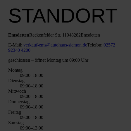
STANDORT
Ems­det­ten
Recken­fel­der Str. 110
48282
Ems­det­ten
E‑Mail:
verkauf-ems@autohaus-siemon.de
Tele­fon:
02572
92340 4200
geschlos­sen
– öff­net Mon­tag um 09:00 Uhr
Mon­tag
09:00–18:00
Diens­tag
09:00–18:00
Mitt­woch
09:00–18:00
Don­ners­tag
09:00–18:00
Frei­tag
09:00–18:00
Sams­tag
09:00–13:00