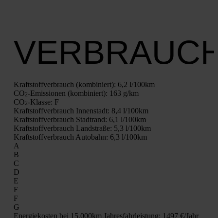
VERBRAUC
Kraft­stoff­ver­brauch (kom­bi­niert):
6,2 l/100km
CO
-Emis­sio­nen (kom­bi­niert):
163 g/km
2
CO
-Klas­se:
F
2
Kraft­stoff­ver­brauch Innen­stadt:
8,4 l/100km
Kraft­stoff­ver­brauch Stadt­rand:
6,1 l/100km
Kraft­stoff­ver­brauch Land­stra­ße:
5,3 l/100km
Kraft­stoff­ver­brauch Auto­bahn:
6,3 l/100km
A
B
C
D
E
F
F
G
Ener­gie­kos­ten bei 15.000km Jah­res­fahr­leis­tung:
1497 €/Jahr