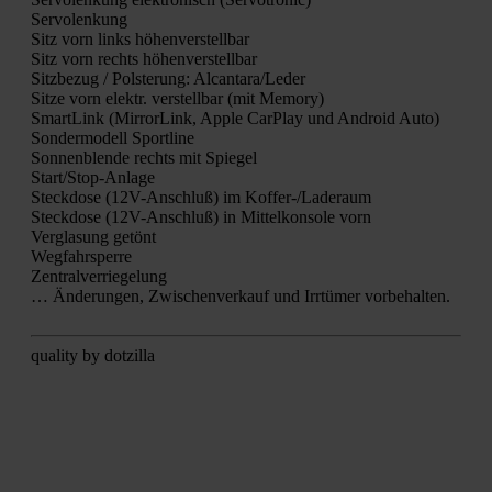
Ser­vo­len­kung
Sitz vorn links höhen­ver­stell­bar
Sitz vorn rechts höhen­ver­stell­bar
Sitz­be­zug / Pols­te­rung: Alcantara/Leder
Sit­ze vorn elektr. ver­stell­bar (mit Memo­ry)
Smart­Link (Mir­ror­Link, Apple Car­Play und Android Auto)
Son­der­mo­dell Sport­li­ne
Son­nen­blen­de rechts mit Spie­gel
Star­t/S­top-Anla­ge
Steck­do­se (12V-Anschluß) im Kof­fer-/La­de­raum
Steck­do­se (12V-Anschluß) in Mit­tel­kon­so­le vorn
Ver­gla­sung getönt
Weg­fahr­sper­re
Zen­tral­ver­rie­ge­lung
… Ände­run­gen, Zwi­schen­ver­kauf und Irr­tü­mer vor­be­hal­ten.
qua­li­ty by dot­zil­la