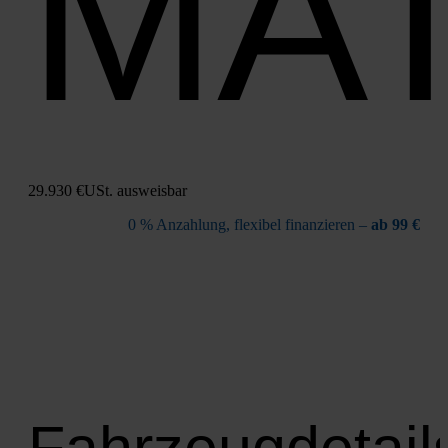
MA
29.930 €
USt. aus­weis­bar
0 % Anzah­lung, fle­xi­bel finan­zie­ren –
ab 99 €
Fahrzeugdetail