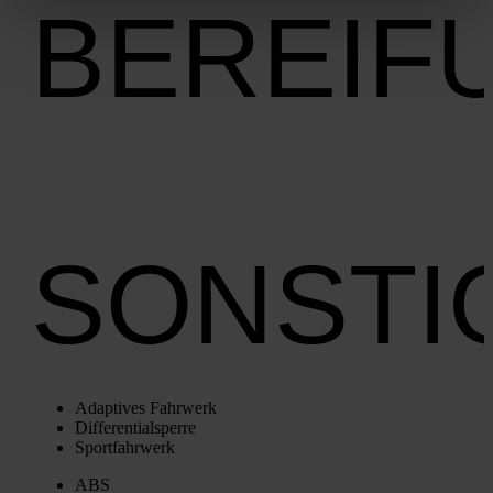
BEREIF
SONSTI
Adap­ti­ves Fahr­werk
Dif­fe­ren­ti­al­sper­re
Sport­fahr­werk
ABS