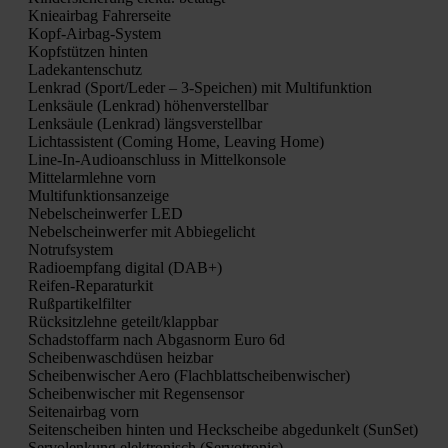
Knie­air­bag Fah­rer­sei­te
Kopf-Air­bag-Sys­tem
Kopf­stüt­zen hin­ten
Lade­kan­ten­schutz
Lenk­rad (Sport/Leder – 3‑Speichen) mit Mul­ti­funk­ti­on
Lenk­säu­le (Lenk­rad) höhen­ver­stell­bar
Lenk­säu­le (Lenk­rad) längs­ver­stell­bar
Licht­as­sis­tent (Coming Home, Lea­ving Home)
Line-In-Audio­an­schluss in Mit­tel­kon­so­le
Mit­tel­arm­leh­ne vorn
Mul­ti­funk­ti­ons­an­zei­ge
Nebel­schein­wer­fer LED
Nebel­schein­wer­fer mit Abbie­ge­licht
Not­ruf­sys­tem
Radio­emp­fang digi­tal (DAB+)
Rei­fen-Repa­ra­tur­kit
Ruß­par­ti­kel­fil­ter
Rück­sitz­leh­ne geteilt/klappbar
Schad­stoff­arm nach Abgas­norm Euro 6d
Schei­ben­wasch­dü­sen heiz­bar
Schei­ben­wi­scher Aero (Flach­blatt­schei­ben­wi­scher)
Schei­ben­wi­scher mit Regen­sen­sor
Sei­ten­air­bag vorn
Sei­ten­schei­ben hin­ten und Heck­schei­be abge­dun­kelt (Sun­Set)
Ser­vo­len­kung elek­tro­nisch (Ser­vo­tro­nic)