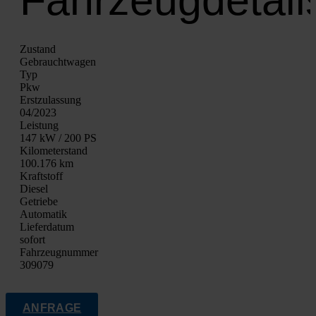
Zustand
Gebraucht­wa­gen
Typ
Pkw
Erst­zu­las­sung
04/2023
Leis­tung
147 kW / 200 PS
Kilo­me­ter­stand
100.176 km
Kraft­stoff
Die­sel
Getrie­be
Auto­ma­tik
Lie­fer­da­tum
sofort
Fahrzeugnummer
309079
ANFRAGE