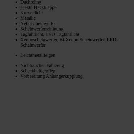
Dach­re­ling
Elektr. Heck­klap­pe
Kur­ven­licht
Metal­lic
Nebel­schein­wer­fer
Schein­wer­fer­rei­ni­gung
Tag­fahr­licht, LED-Tag­fahr­licht
Xenon­schein­wer­fer, Bi-Xenon Schein­wer­fer, LED-
Schein­wer­fer
Leicht­me­tall­fel­gen
Nicht­rau­cher-Fahr­zeug
Scheck­heft­ge­pflegt
Vor­be­rei­tung Anhän­ger­kupp­lung