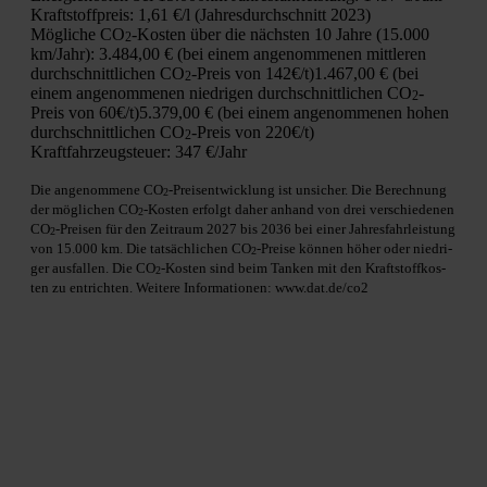
Kraft­stoff­preis:
1,61 €/l (Jah­res­durch­schnitt 2023)
Mög­li­che CO
-Kos­ten über die nächs­ten 10 Jah­re (15.000
2
km/Jahr):
3.484,00 € (bei einem ange­nom­me­nen mitt­le­ren
durch­schnitt­li­chen CO
-Preis von 142€/t)
1.467,00 € (bei
2
einem ange­nom­me­nen nied­ri­gen durch­schnitt­li­chen CO
-
2
Preis von 60€/t)
5.379,00 € (bei einem ange­nom­me­nen hohen
durch­schnitt­li­chen CO
-Preis von 220€/t)
2
Kraft­fahr­zeug­steu­er:
347 €/Jahr
Die ange­nom­me­ne CO
-Preis­ent­wick­lung ist unsi­cher. Die Berech­nung
2
der mög­li­chen CO
-Kos­ten erfolgt daher anhand von drei ver­schie­de­nen
2
CO
-Prei­sen für den Zeit­raum 2027 bis 2036 bei einer Jah­res­fahr­leis­tung
2
von 15.000 km. Die tat­säch­li­chen CO
-Prei­se kön­nen höher oder nied­ri­
2
ger aus­fal­len. Die CO
-Kos­ten sind beim Tan­ken mit den Kraft­stoff­kos­
2
ten zu ent­rich­ten. Wei­te­re Infor­ma­tio­nen: www.dat.de/co2