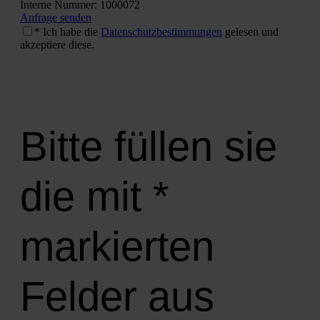
Inter­ne Num­mer: 1000072
Anfra­ge sen­den
* Ich habe die
Daten­schutz­be­stim­mun­gen
gele­sen und
akzep­tie­re die­se.
Bitte füllen sie
die mit *
markierten
Felder aus