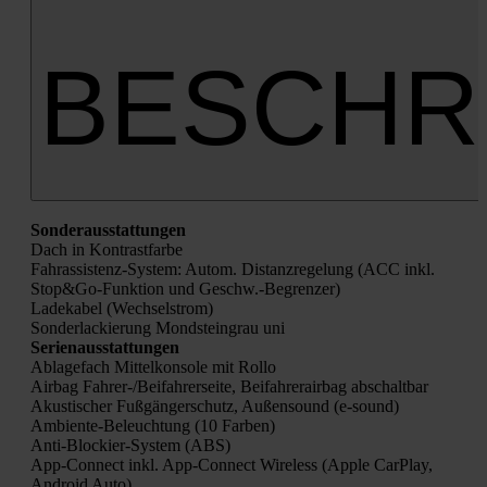
BESCHR
Son­der­aus­stat­tun­gen
Dach in Kon­trast­far­be
Fahr­as­sis­tenz-Sys­tem: Autom. Distanz­re­ge­lung (ACC inkl.
Stop&Go-Funktion und Geschw.-Begrenzer)
Lade­ka­bel (Wech­sel­strom)
Son­der­la­ckie­rung Mond­stein­grau uni
Seri­en­aus­stat­tun­gen
Abla­ge­fach Mit­tel­kon­so­le mit Rol­lo
Air­bag Fah­rer-/Bei­fah­rer­sei­te, Bei­fah­rer­air­bag abschalt­bar
Akus­ti­scher Fuß­gän­ger­schutz, Außen­sound (e‑sound)
Ambi­en­te-Beleuch­tung (10 Far­ben)
Anti-Blo­ckier-Sys­tem (ABS)
App-Con­nect inkl. App-Con­nect Wire­less (Apple Car­Play,
Android Auto)