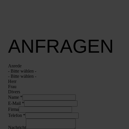
ANFRAGEN
Anre­de
- Bit­te wäh­len -
- Bit­te wäh­len -
Herr
Frau
Divers
Name *
E‑Mail *
Fir­ma
Tele­fon *
Nach­richt