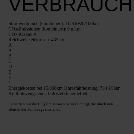
VERBRAUCH
Strom­ver­brauch (kom­bi­niert):
16,3 kWh/100km
CO
-Emis­sio­nen (kom­bi­niert):
0 g/km
2
CO
-Klas­se:
A
2
Reich­wei­te elek­trisch:
435 km
A
A
B
C
D
E
F
G
Ener­gie­kos­ten bei 15.000km Jah­res­fahr­leis­tung:
784 €/Jahr
Kraft­fahr­zeug­steu­er:
befris­tet steu­er­be­freit
Es wer­den nur die CO
-Emis­sio­nen berück­sich­tigt, die durch den
2
Betrieb des Fahr­zeugs ent­ste­hen.