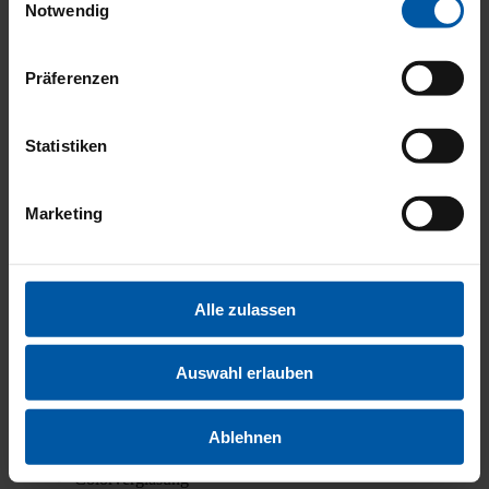
Notwendig
Licht­sen­sor
Mul­ti­funk­ti­ons­lenk­rad
Rück­bank geteilt umleg­bar
Ser­vo­len­kung
Präferenzen
Wär­me­schutz­ver­gla­sung
Zen­tral­ver­rie­ge­lung
Statistiken
Abstands­tem­po­mat
Abstands­war­ner
Ein­park­hil­fe
Fern­licht­as­sis­tent
Marketing
Geschwin­dig­keits­be­gren­zer
Park­sen­so­ren vor­ne, Park­sen­so­ren hin­ten
Spur­hal­te­as­sis­tent
Ver­kehrs­zei­chen­er­ken­nung
Alle zulassen
Android Auto
Apple Car­Play
Blue­tooth
Auswahl erlauben
Frei­sprech­ein­rich­tung
Touch­screen
Tuner/Radio, Radio DAB
Ablehnen
USB
Color­ver­gla­sung