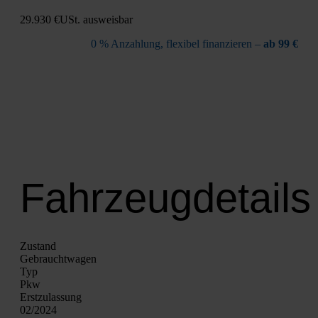
29.930 €
USt. aus­weis­bar
0 % Anzah­lung, fle­xi­bel finan­zie­ren –
ab 99 €
Fahrzeugdetails
Zustand
Gebraucht­wa­gen
Typ
Pkw
Erst­zu­las­sung
02/2024