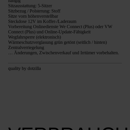
hän­gig
Sitz­aus­stat­tung: 5‑Sitzer
Sitz­be­zug / Pols­te­rung: Stoff
Sit­ze vorn höhen­ver­stell­bar
Steck­do­se 12V im Kof­fer-/La­de­raum
Vor­be­rei­tung Online­diens­te We Con­nect (Plus) oder VW
Con­nect (Plus) und Online-Update-Fähig­keit
Weg­fahr­sper­re (elek­tro­nisch)
Wär­me­schutz­ver­gla­sung grün getönt (seit­lich / hin­ten)
Zen­tral­ver­rie­ge­lung
… Ände­run­gen, Zwi­schen­ver­kauf und Irr­tü­mer vor­be­hal­ten.
qua­li­ty by dot­zil­la