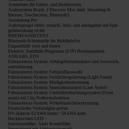
Arm­leh­nen für Fah­rer- und Bei­fah­rer­sitz
Audio­sys­tem Rea­dy 2 Dis­co­ver Max (inkl. Strea­ming &
Inter­net, Touch­screen, Blue­tooth)
Aus­stat­tung Pro
Außen­spie­gel elektr. verstell‑, heiz- und anklapp­bar mit Spie­
gel­ab­sen­kung rechts
BREMSASSISTENT
Blue­tooth-Schnitt­stel­le für Mobil­te­le­fon
Ein­park­hil­fe vorn und hin­ten
Elek­tron. Sta­bi­li­täts-Pro­gramm (ESP) Brems­as­sis­tent,
ASR/ABS, EDS
Fahr­as­sis­tenz-Sys­tem: Abbie­ge­brems­funk­ti­on und Aus­weich­
un­ter­stüt­zung
Fahr­as­sis­tenz-Sys­tem: Fahr­pro­fil­aus­wahl
Fahr­as­sis­tenz-Sys­tem: Fern­licht­re­gu­lie­rung (Light Assist)
Fahr­as­sis­tenz-Sys­tem: Müdig­keits­er­ken­nung
Fahr­as­sis­tenz-Sys­tem: Spur­hal­te­as­sis­tent (Lane Assist)
Fahr­as­sis­tenz-Sys­tem: Umfeld­be­ob­ach­tungs­sys­tem (Front
assist) mit City-Not­brems­funk­ti­on
Fahr­as­sis­tenz-Sys­tem: Ver­kehrs­zei­chen­er­ken­nung
Front­schei­be Ver­bund­glas getönt
HV-Bat­te­rie 62 kWh brut­to / 58 kWh net­to
Heck­leuch­ten LED
Innen­raum­fil­ter: Aktiv Kom­bi­fil­ter
Innen­spie­gel mit Abblend­au­to­ma­tik