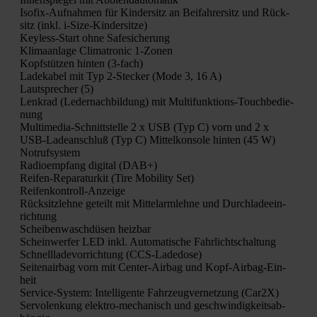
Iso­fix-Auf­nah­men für Kin­der­sitz an Bei­fah­rer­sitz und Rück­
sitz (inkl. i‑Si­ze-Kin­der­sit­ze)
Keyl­ess-Start ohne Safe­si­che­rung
Kli­ma­an­la­ge Cli­ma­tro­nic 1‑Zonen
Kopf­stüt­zen hin­ten (3‑fach)
Lade­ka­bel mit Typ 2‑Stecker (Mode 3, 16 A)
Laut­spre­cher (5)
Lenk­rad (Leder­nach­bil­dung) mit Mul­ti­funk­ti­ons-Touch­be­die­
nung
Mul­ti­me­dia-Schnitt­stel­le 2 x USB (Typ C) vorn und 2 x
USB-Lade­an­schluß (Typ C) Mit­tel­kon­so­le hin­ten (45 W)
Not­ruf­sys­tem
Radio­emp­fang digi­tal (DAB+)
Rei­fen-Repa­ra­tur­kit (Tire Mobi­li­ty Set)
Rei­fen­kon­troll-Anzei­ge
Rück­sitz­leh­ne geteilt mit Mit­tel­arm­leh­ne und Durch­la­de­ein­
rich­tung
Schei­ben­wasch­dü­sen heiz­bar
Schein­wer­fer LED inkl. Auto­ma­ti­sche Fahr­licht­schal­tung
Schnell­la­de­vor­rich­tung (CCS-Lade­do­se)
Sei­ten­air­bag vorn mit Cen­ter-Air­bag und Kopf-Air­bag-Ein­
heit
Ser­vice-Sys­tem: Intel­li­gen­te Fahr­zeug­ver­net­zung (Car2X)
Ser­vo­len­kung elek­tro-mecha­nisch und geschwin­dig­keits­ab­