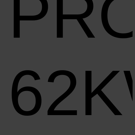
PR
62