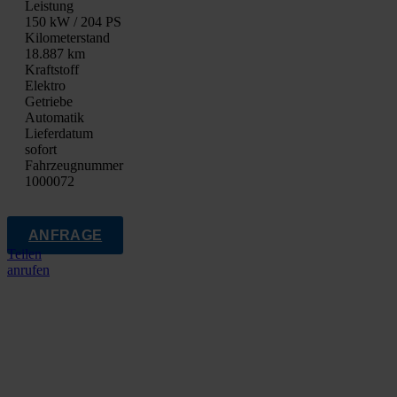
Leis­tung
150 kW / 204 PS
Kilo­me­ter­stand
18.887 km
Kraft­stoff
Elek­tro
Getrie­be
Auto­ma­tik
Lie­fer­da­tum
sofort
Fahrzeugnummer
1000072
ANFRAGE
Teilen
anrufen