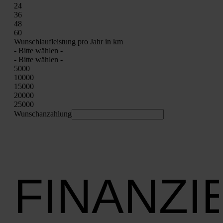
24
36
48
60
Wunsch­lauf­leis­tung pro Jahr in km
- Bit­te wäh­len -
- Bit­te wäh­len -
5000
10000
15000
20000
25000
Wunschan­zah­lung
FINANZ