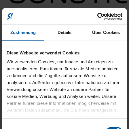
ABS
ESP
Elektr. Weg­fahr­sper­re
Zustimmung
Details
Über Cookies
Iso­fix
Iso­fix Bei­fah­rer­sitz
Müdig­keits­war­ner
Not­brems­as­sis­tent
Diese Webseite verwendet Cookies
Not­ruf­sys­tem
Rei­fen­druck­kon­trol­le
Wir verwenden Cookies, um Inhalte und Anzeigen zu
Trak­ti­ons­kon­trol­le
personalisieren, Funktionen für soziale Medien anbieten
zu können und die Zugriffe auf unsere Website zu
Bat­te­rie­zer­ti­fi­kat
Kata­ly­sa­tor
analysieren. Außerdem geben wir Informationen zu Ihrer
Verwendung unserer Website an unsere Partner für
Ambi­en­te-Beleuch­tung
soziale Medien, Werbung und Analysen weiter. Unsere
Arm­leh­ne
Außen­spie­gel beheiz­bar
Partner führen diese Informationen möglicherweise mit
Bord­com­pu­ter
weiteren Daten zusammen, die Sie ihnen bereitgestellt
Elektr. Fens­ter­he­ber
haben oder die sie im Rahmen Ihrer Nutzung der Dienste
Elektr. Sei­ten­spie­gel
Innen­spie­gel autom. abblen­dend
gesammelt haben.
Einwilligungsauswahl
Kli­ma­au­to­ma­tik