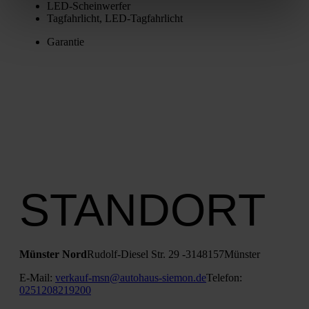
LED-Schein­wer­fer
Tag­fahr­licht, LED-Tag­fahr­licht
Garan­tie
STANDORT
Müns­ter Nord
Rudolf-Die­sel Str. 29 ‑31
48157
Müns­ter
E‑Mail:
verkauf-msn@autohaus-siemon.de
Tele­fon:
0251208219200