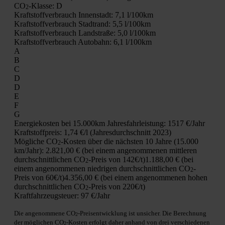
CO
-Klas­se:
D
2
Kraft­stoff­ver­brauch Innen­stadt:
7,1 l/100km
Kraft­stoff­ver­brauch Stadt­rand:
5,5 l/100km
Kraft­stoff­ver­brauch Land­stra­ße:
5,0 l/100km
Kraft­stoff­ver­brauch Auto­bahn:
6,1 l/100km
A
B
C
D
D
E
F
G
Ener­gie­kos­ten bei 15.000km Jah­res­fahr­leis­tung:
1517 €/Jahr
Kraft­stoff­preis:
1,74 €/l (Jah­res­durch­schnitt 2023)
Mög­li­che CO
-Kos­ten über die nächs­ten 10 Jah­re (15.000
2
km/Jahr):
2.821,00 € (bei einem ange­nom­me­nen mitt­le­ren
durch­schnitt­li­chen CO
-Preis von 142€/t)
1.188,00 € (bei
2
einem ange­nom­me­nen nied­ri­gen durch­schnitt­li­chen CO
-
2
Preis von 60€/t)
4.356,00 € (bei einem ange­nom­me­nen hohen
durch­schnitt­li­chen CO
-Preis von 220€/t)
2
Kraft­fahr­zeug­steu­er:
97 €/Jahr
Die ange­nom­me­ne CO
-Preis­ent­wick­lung ist unsi­cher. Die Berech­nung
2
der mög­li­chen CO
-Kos­ten erfolgt daher anhand von drei ver­schie­de­nen
2