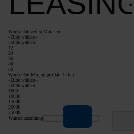
LEASIN
Wunsch­lauf­zeit in Mona­ten
- Bit­te wäh­len -
- Bit­te wäh­len -
12
24
36
48
60
Wunsch­lauf­leis­tung pro Jahr in km
- Bit­te wäh­len -
- Bit­te wäh­len -
5000
10000
15000
20000
25000
Wunschan­zah­lung