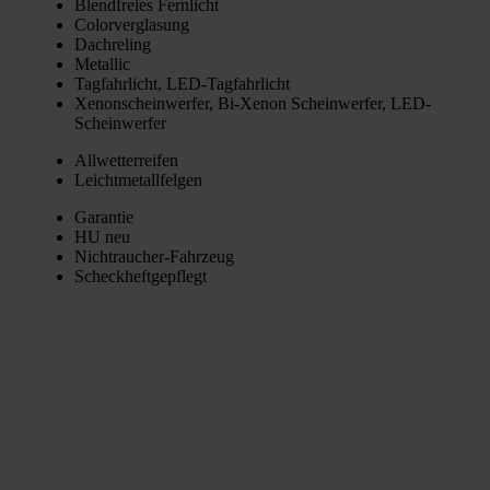
Blend­frei­es Fern­licht
Color­ver­gla­sung
Dach­re­ling
Metal­lic
Tag­fahr­licht, LED-Tag­fahr­licht
Xenon­schein­wer­fer, Bi-Xenon Schein­wer­fer, LED-
Schein­wer­fer
All­wet­ter­rei­fen
Leicht­me­tall­fel­gen
Garan­tie
HU neu
Nicht­rau­cher-Fahr­zeug
Scheck­heft­ge­pflegt