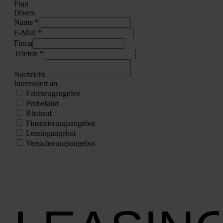
Frau
Divers
Name *
E‑Mail *
Fir­ma
Tele­fon *
Nach­richt
Inter­es­siert an
Fahr­zeug­an­ge­bot
Pro­be­fahrt
Rück­ruf
Finan­zie­rungs­an­ge­bot
Lea­sing­an­ge­bot
Ver­si­che­rungs­an­ge­bot