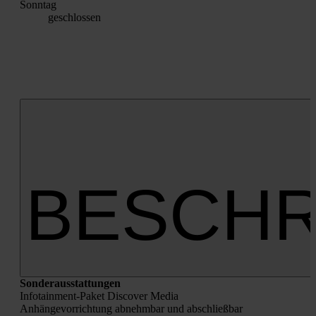
Sonn­tag
geschlos­sen
BESCHR
Son­der­aus­stat­tun­gen
Info­tain­ment-Paket Dis­co­ver Media
Anhän­ge­vor­rich­tung abnehm­bar und abschließ­bar