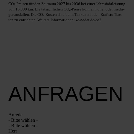
CO
-Prei­sen für den Zeit­raum 2027 bis 2036 bei einer Jah­res­fahr­leis­tung
2
von 15.000 km. Die tat­säch­li­chen CO
-Prei­se kön­nen höher oder nied­ri­
2
ger aus­fal­len. Die CO
-Kos­ten sind beim Tan­ken mit den Kraft­stoff­kos­
2
ten zu ent­rich­ten. Wei­te­re Infor­ma­tio­nen: www.dat.de/co2
ANFRAGEN
Anre­de
- Bit­te wäh­len -
- Bit­te wäh­len -
Herr