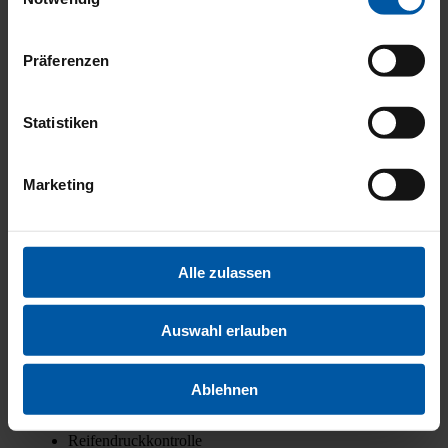
Präferenzen
Statistiken
SONSTI
Marketing
Alle zulassen
ABS
Auswahl erlauben
ESP
Elektr. Weg­fahr­sper­re
Iso­fix
Iso­fix Bei­fah­rer­sitz
Ablehnen
Not­brems­as­sis­tent
Not­ruf­sys­tem
Rei­fen­druck­kon­trol­le