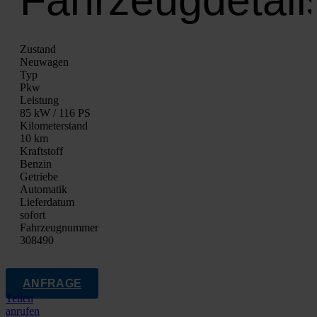
Zustand
Neu­wa­gen
Typ
Pkw
Leis­tung
85 kW / 116 PS
Kilo­me­ter­stand
10 km
Kraft­stoff
Ben­zin
Getrie­be
Auto­ma­tik
Lie­fer­da­tum
sofort
Fahrzeugnummer
308490
ANFRAGE
Teilen
anrufen