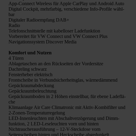
App-Con­nect Wire­less für Apple Car­Play und Android Auto
Digi­tal Cock­pit, mehr­far­big, ver­schie­de­ne Info-Pro­fi­le wähl­
bar
Digi­ta­ler Radio­emp­fang DAB+
Radio
Tele­fon­schnitt­stel­le mit kabel­lo­ser Lade­funk­ti­on
Vor­be­rei­tet für VW Con­nect und VW Con­nect Plus
Navi­ga­ti­ons­sys­tem Dis­co­ver Media
Kom­fort und Nut­zen
4 Türen
Abla­ge­ta­schen an den Rück­sei­ten der Vor­der­sit­ze
Dach­re­ling schwarz
Fens­ter­he­ber elek­trisch
Front­schei­be in Ver­bund­si­cher­heits­glas, wär­me­däm­mend
Gepäck­raum­ab­de­ckung
Gepäck­raum­be­leuch­tung
Gepäck­raum­bo­den in 2 Höhen ein­stell­bar, für ebe­ne Lade­flä­
che
Kli­ma­an­la­ge Air Care Cli­ma­tro­nic mit Aktiv-Kom­bi­fil­ter und
2‑Zo­nen-Tem­pe­ra­tur­re­ge­lung
LED-Innen­leuch­ten mit Abschalt­ver­zö­ge­rung und Dimm­
funk­ti­on, 2 LED-Lese­leuch­ten vorn und hin­ten
Nicht­rau­cher­aus­füh­rung – 12-V-Steck­do­se vorn
Sei­ten­schei­ben hin­ten und Heck­schei­be abge­dun­kelt