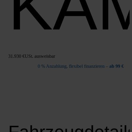
KA
31.930 €
USt. aus­weis­bar
0 % Anzah­lung, fle­xi­bel finan­zie­ren –
ab 99 €
Fahrzeugdetail