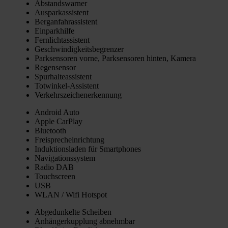
Abstands­war­ner
Aus­par­k­as­sis­tent
Berg­an­fahr­as­sis­tent
Ein­park­hil­fe
Fern­licht­as­sis­tent
Geschwin­dig­keits­be­gren­zer
Park­sen­so­ren vor­ne, Park­sen­so­ren hin­ten, Kame­ra
Regen­sen­sor
Spur­hal­te­as­sis­tent
Tot­win­kel-Assis­tent
Ver­kehrs­zei­chen­er­ken­nung
Android Auto
Apple Car­Play
Blue­tooth
Frei­sprech­ein­rich­tung
Induk­ti­ons­la­den für Smart­phones
Navi­ga­ti­ons­sys­tem
Radio DAB
Touch­screen
USB
WLAN / Wifi Hot­spot
Abge­dun­kel­te Schei­ben
Anhän­ger­kupp­lung abnehm­bar