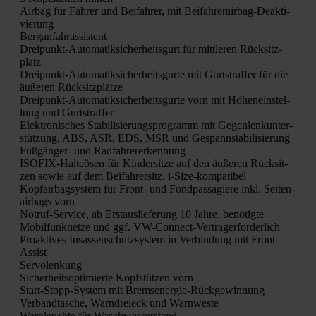
Air­bag für Fah­rer und Bei­fah­rer, mit Bei­fah­rer­air­bag-Deak­ti­
vie­rung
Berg­an­fahr­as­sis­tent
Drei­punkt-Auto­ma­tik­si­cher­heits­gurt für mitt­le­ren Rück­sitz­
platz
Drei­punkt-Auto­ma­tik­si­cher­heits­gur­te mit Gurt­straf­fer für die
äuße­ren Rück­sitz­plät­ze
Drei­punkt-Auto­ma­tik­si­cher­heits­gur­te vorn mit Höhen­ein­stel­
lung und Gurt­straf­fer
Elek­tro­ni­sches Sta­bi­li­sie­rungs­pro­gramm mit Gegen­lenk­un­ter­
stüt­zung, ABS, ASR, EDS, MSR und Gespann­sta­bi­li­sie­rung
Fuß­gän­ger- und Rad­fah­rer­er­ken­nung
ISO­FIX-Hal­te­ösen für Kin­der­sit­ze auf den äuße­ren Rück­sit­
zen sowie auf dem Bei­fah­rer­sitz, i‑Si­ze-kom­pa­ti­bel
Kopf­air­bag­sys­tem für Front- und Fond­pas­sa­gie­re inkl. Sei­ten­
air­bags vorn
Not­ruf-Ser­vice, ab Erst­aus­lie­fe­rung 10 Jah­re, benö­tig­te
Mobil­funk­net­ze und ggf. VW-Con­nect-Ver­tra­ger­for­der­lich
Pro­ak­ti­ves Insas­sen­schutz­sys­tem in Ver­bin­dung mit Front
Assist
Ser­vo­len­kung
Sicher­heits­op­ti­mier­te Kopf­stüt­zen vorn
Start-Stopp-Sys­tem mit Brems­ener­gie-Rück­ge­win­nung
Ver­band­ta­sche, Warn­drei­eck und Warn­wes­te
Warn­leuch­te für Wasch­was­ser­stand