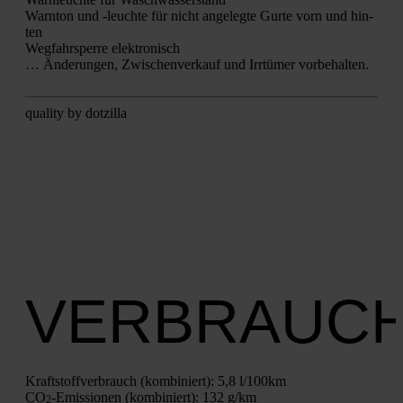
Warn­ton und ‑leuch­te für nicht ange­leg­te Gur­te vorn und hin­
ten
Weg­fahr­sper­re elek­tro­nisch
… Ände­run­gen, Zwi­schen­ver­kauf und Irr­tü­mer vor­be­hal­ten.
qua­li­ty by dot­zil­la
VERBRAUC
Kraft­stoff­ver­brauch (kom­bi­niert):
5,8 l/100km
CO
-Emis­sio­nen (kom­bi­niert):
132 g/km
2