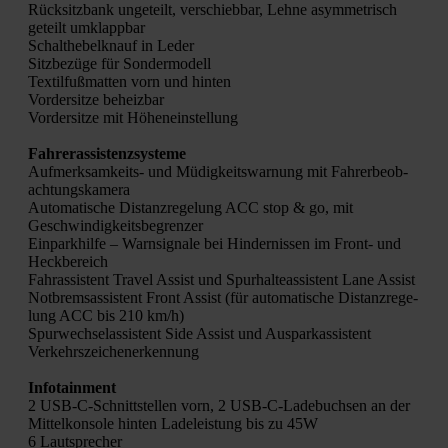
Rück­sitz­bank unge­teilt, ver­schieb­bar, Leh­ne asym­me­trisch
geteilt umklapp­bar
Schalt­he­bel­knauf in Leder
Sitz­be­zü­ge für Son­der­mo­dell
Tex­til­fuß­mat­ten vorn und hin­ten
Vor­der­sit­ze beheiz­bar
Vor­der­sit­ze mit Höhen­ein­stel­lung
Fah­rer­as­sis­tenz­sys­te­me
Auf­merk­sam­keits- und Müdig­keits­war­nung mit Fah­rer­be­ob­
ach­tungs­ka­me­ra
Auto­ma­ti­sche Distanz­re­ge­lung ACC stop & go, mit
Geschwin­dig­keits­be­gren­zer
Ein­park­hil­fe – Warn­si­gna­le bei Hin­der­nis­sen im Front- und
Heck­be­reich
Fahr­as­sis­tent Tra­vel Assist und Spur­hal­te­as­sis­tent Lane Assist
Not­brems­as­sis­tent Front Assist (für auto­ma­ti­sche Distanz­re­ge­
lung ACC bis 210 km/h)
Spur­wech­se­las­sis­tent Side Assist und Aus­par­k­as­sis­tent
Ver­kehrs­zei­chen­er­ken­nung
Info­tain­ment
2 USB-C-Schnitt­stel­len vorn, 2 USB-C-Lade­buch­sen an der
Mit­tel­kon­so­le hin­ten Lade­leis­tung bis zu 45W
6 Laut­spre­cher