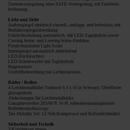
Zen­tral­ver­rie­ge­lung ohne SAFE-Ver­rie­ge­lung, mit Funk­fern­
be­die­nung
Licht und Sicht
Außen­spie­gel elek­trisch einstell‑, anklapp- und beheiz­bar, mit
Bei­fah­rer­spie­gel­ab­sen­kung
Fahr­licht­schal­tung auto­ma­tisch, mit LED-Tag­fahr­licht sowie
Coming home- und Lea­ving home-Funk­ti­on
Fern­licht­as­sis­tent Light Assist
Innen­spie­gel auto­ma­tisch abblen­dend
LED-Rück­leuch­ten
LED-Schein­wer­fer mit Tag­fahr­licht
Regen­sen­sor
Umfeld­be­leuch­tung mit Licht­pro­jek­ti­on
Räder / Rei­fen
4 Leicht­me­tall­rä­der Tou­lou­se 6 J x 16 in Schwarz, Ober­flä­che
glanz­ge­dreht
Abde­ckun­gen für Leicht­me­tall­rä­der
Ganz­jah­res­rei­fen 205/60 R 16 H, roll­wi­der­stands­op­ti­miert
Rei­fen­kon­troll­an­zei­ge
Tire Mobi­li­ty Set: 12-Volt-Kom­pres­sor und Rei­fen­dicht­mit­tel
Sicher­heit und Tech­nik
3 Kopf­stüt­zen hin­ten