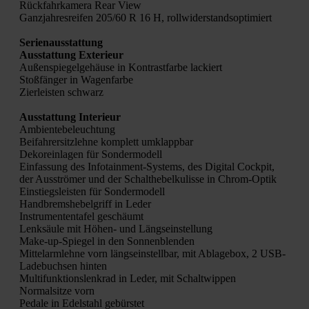
Rück­fahr­ka­me­ra Rear View
Ganz­jah­res­rei­fen 205/60 R 16 H, roll­wi­der­stands­op­ti­miert
Seri­en­aus­stat­tung
Aus­stat­tung Exte­ri­eur
Außen­spie­gel­ge­häu­se in Kon­trast­far­be lackiert
Stoß­fän­ger in Wagen­far­be
Zier­leis­ten schwarz
Aus­stat­tung Inte­ri­eur
Ambi­en­te­be­leuch­tung
Bei­fah­rer­sitz­leh­ne kom­plett umklapp­bar
Deko­r­ein­la­gen für Son­der­mo­dell
Ein­fas­sung des Info­tain­ment-Sys­tems, des Digi­tal Cock­pit,
der Aus­strö­mer und der Schalt­he­bel­ku­lis­se in Chrom-Optik
Ein­stiegs­leis­ten für Son­der­mo­dell
Hand­brems­he­bel­griff in Leder
Instru­men­ten­ta­fel geschäumt
Lenk­säu­le mit Höhen- und Längs­ein­stel­lung
Make-up-Spie­gel in den Son­nen­blen­den
Mit­tel­arm­leh­ne vorn längs­ein­stell­bar, mit Abla­ge­box, 2 USB-
Lade­buch­sen hin­ten
Mul­ti­funk­ti­ons­lenk­rad in Leder, mit Schalt­wip­pen
Nor­mal­sit­ze vorn
Peda­le in Edel­stahl gebürs­tet