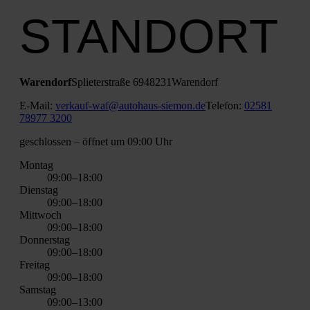
STANDORT
Waren­dorf
Splie­ter­stra­ße 69
48231
Waren­dorf
E‑Mail:
verkauf-waf@autohaus-siemon.de
Tele­fon:
02581
78977 3200
geschlos­sen
– öff­net um 09:00 Uhr
Mon­tag
09:00–18:00
Diens­tag
09:00–18:00
Mitt­woch
09:00–18:00
Don­ners­tag
09:00–18:00
Frei­tag
09:00–18:00
Sams­tag
09:00–13:00