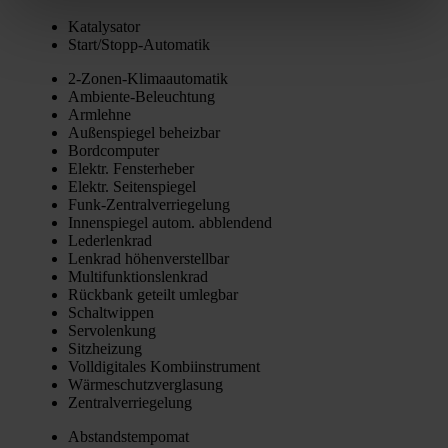
Kata­ly­sa­tor
Star­t/­Stopp-Auto­ma­tik
2‑Zo­nen-Kli­ma­au­to­ma­tik
Ambi­en­te-Beleuch­tung
Arm­leh­ne
Außen­spie­gel beheiz­bar
Bord­com­pu­ter
Elektr. Fens­ter­he­ber
Elektr. Sei­ten­spie­gel
Funk-Zen­tral­ver­rie­ge­lung
Innen­spie­gel autom. abblen­dend
Leder­lenk­rad
Lenk­rad höhen­ver­stell­bar
Mul­ti­funk­ti­ons­lenk­rad
Rück­bank geteilt umleg­bar
Schalt­wip­pen
Ser­vo­len­kung
Sitz­hei­zung
Voll­di­gi­ta­les Kom­bi­in­stru­ment
Wär­me­schutz­ver­gla­sung
Zen­tral­ver­rie­ge­lung
Abstands­tem­po­mat