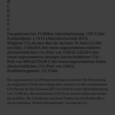
B
C
D
E
E
F
G
Ener­gie­kos­ten bei 15.000km Jah­res­fahr­leis­tung:
1595 €/Jahr
Kraft­stoff­preis:
1,74 €/l (Jah­res­durch­schnitt 2023)
Mög­li­che CO
-Kos­ten über die nächs­ten 10 Jah­re (15.000
2
km/Jahr):
2.949,00 € (bei einem ange­nom­me­nen mitt­le­ren
durch­schnitt­li­chen CO
-Preis von 142€/t)
1.242,00 € (bei
2
einem ange­nom­me­nen nied­ri­gen durch­schnitt­li­chen CO
-
2
Preis von 60€/t)
4.554,00 € (bei einem ange­nom­me­nen hohen
durch­schnitt­li­chen CO
-Preis von 220€/t)
2
Kraft­fahr­zeug­steu­er:
111 €/Jahr
Die ange­nom­me­ne CO
-Preis­ent­wick­lung ist unsi­cher. Die Berech­nung
2
der mög­li­chen CO
-Kos­ten erfolgt daher anhand von drei ver­schie­de­nen
2
CO
-Prei­sen für den Zeit­raum 2027 bis 2036 bei einer Jah­res­fahr­leis­tung
2
von 15.000 km. Die tat­säch­li­chen CO
-Prei­se kön­nen höher oder nied­ri­
2
ger aus­fal­len. Die CO
-Kos­ten sind beim Tan­ken mit den Kraft­stoff­kos­
2
ten zu ent­rich­ten. Wei­te­re Infor­ma­tio­nen: www.dat.de/co2