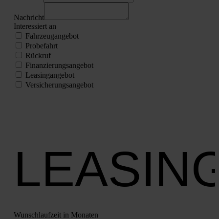
Nach­richt
Inter­es­siert an
Fahr­zeug­an­ge­bot
Pro­be­fahrt
Rück­ruf
Finan­zie­rungs­an­ge­bot
Lea­sing­an­ge­bot
Ver­si­che­rungs­an­ge­bot
LEASIN
Wunsch­lauf­zeit in Mona­ten