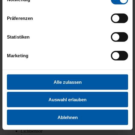
Elektr. Weg­fahr­sper­re
Iso­fix
Iso­fix Bei­fah­rer­sitz
Präferenzen
Müdig­keits­war­ner
Not­brems­as­sis­tent
Not­ruf­sys­tem
Rei­fen­druck­kon­trol­le
Statistiken
Trak­ti­ons­kon­trol­le
Kata­ly­sa­tor
Marketing
Par­ti­kel­fil­ter
Star­t/­Stopp-Auto­ma­tik
2‑Zo­nen-Kli­ma­au­to­ma­tik
Ambi­en­te-Beleuch­tung
Alle zulassen
Arm­leh­ne
Außen­spie­gel beheiz­bar
Bord­com­pu­ter
Elektr. Fens­ter­he­ber
Auswahl erlauben
Elektr. Sei­ten­spie­gel
Funk-Zen­tral­ver­rie­ge­lung
Innen­spie­gel autom. abblen­dend
Ablehnen
Leder­lenk­rad
Lenk­rad höhen­ver­stell­bar
Licht­sen­sor