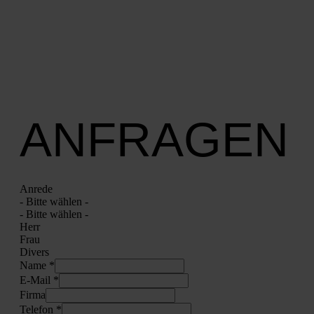
ANFRAGEN
Anre­de
- Bit­te wäh­len -
- Bit­te wäh­len -
Herr
Frau
Divers
Name *
E‑Mail *
Fir­ma
Tele­fon *