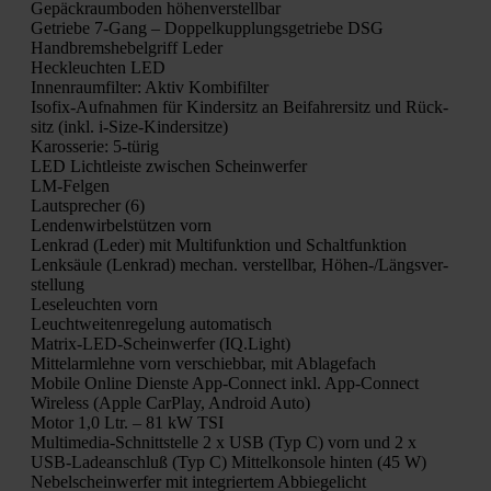
Gepäck­raum­bo­den höhen­ver­stell­bar
Getrie­be 7‑Gang – Dop­pel­kupp­lungs­ge­trie­be DSG
Hand­brems­he­bel­griff Leder
Heck­leuch­ten LED
Innen­raum­fil­ter: Aktiv Kom­bi­fil­ter
Iso­fix-Auf­nah­men für Kin­der­sitz an Bei­fah­rer­sitz und Rück­
sitz (inkl. i‑Si­ze-Kin­der­sit­ze)
Karos­se­rie: 5‑türig
LED Licht­leis­te zwi­schen Schein­wer­fer
LM-Fel­gen
Laut­spre­cher (6)
Len­den­wir­bel­stüt­zen vorn
Lenk­rad (Leder) mit Mul­ti­funk­ti­on und Schalt­funk­ti­on
Lenk­säu­le (Lenk­rad) mechan. ver­stell­bar, Höhen-/Längs­ver­
stel­lung
Lese­leuch­ten vorn
Leucht­wei­ten­re­ge­lung auto­ma­tisch
Matrix-LED-Schein­wer­fer (IQ.Light)
Mit­tel­arm­leh­ne vorn ver­schieb­bar, mit Abla­ge­fach
Mobi­le Online Diens­te App-Con­nect inkl. App-Con­nect
Wire­less (Apple Car­Play, Android Auto)
Motor 1,0 Ltr. – 81 kW TSI
Mul­ti­me­dia-Schnitt­stel­le 2 x USB (Typ C) vorn und 2 x
USB-Lade­an­schluß (Typ C) Mit­tel­kon­so­le hin­ten (45 W)
Nebel­schein­wer­fer mit inte­grier­tem Abbie­ge­licht