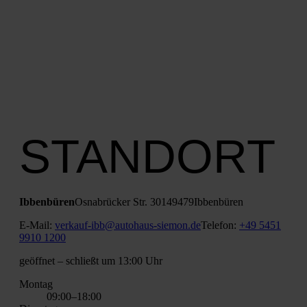
STANDORT
Ibben­bü­ren
Osna­brü­cker Str. 301
49479
Ibben­bü­ren
E‑Mail:
verkauf-ibb@autohaus-siemon.de
Tele­fon:
+49 5451
9910 1200
geöff­net
– schließt um 13:00 Uhr
Mon­tag
09:00–18:00