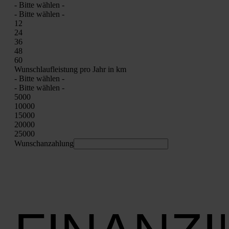
- Bit­te wäh­len -
- Bit­te wäh­len -
12
24
36
48
60
Wunsch­lauf­leis­tung pro Jahr in km
- Bit­te wäh­len -
- Bit­te wäh­len -
5000
10000
15000
20000
25000
Wunschan­zah­lung