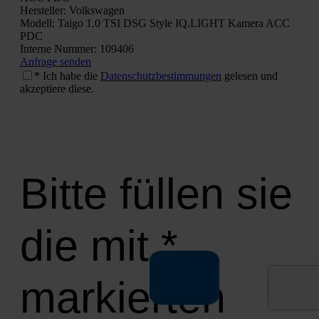
Her­stel­ler: Volks­wa­gen
Modell: Tai­go 1.0 TSI DSG Style IQ.LIGHT Kame­ra ACC
PDC
Inter­ne Num­mer: 109406
Anfra­ge sen­den
* Ich habe die
Daten­schutz­be­stim­mun­gen
gele­sen und
akzep­tie­re die­se.
Bitte füllen sie
die mit *
markierten