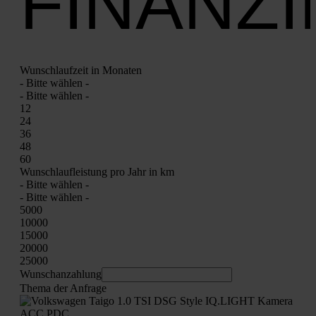
FINANZ
Wunsch­lauf­zeit in Mona­ten
- Bit­te wäh­len -
- Bit­te wäh­len -
12
24
36
48
60
Wunsch­lauf­leis­tung pro Jahr in km
- Bit­te wäh­len -
- Bit­te wäh­len -
5000
10000
15000
20000
25000
Wunschan­zah­lung
The­ma der Anfra­ge