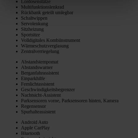
Lor­do­sen­stüt­ze
Mul­ti­funk­ti­ons­lenk­rad
Rück­bank geteilt umleg­bar
Schalt­wip­pen
Ser­vo­len­kung
Sitz­hei­zung
Sport­sit­ze
Voll­di­gi­ta­les Kom­bi­in­stru­ment
Wär­me­schutz­ver­gla­sung
Zen­tral­ver­rie­ge­lung
Abstands­tem­po­mat
Abstands­war­ner
Berg­an­fahr­as­sis­tent
Ein­park­hil­fe
Fern­licht­as­sis­tent
Geschwin­dig­keits­be­gren­zer
Nacht­sicht-Assis­tent
Park­sen­so­ren vor­ne, Park­sen­so­ren hin­ten, Kame­ra
Regen­sen­sor
Spur­hal­te­as­sis­tent
Android Auto
Apple Car­Play
Blue­tooth