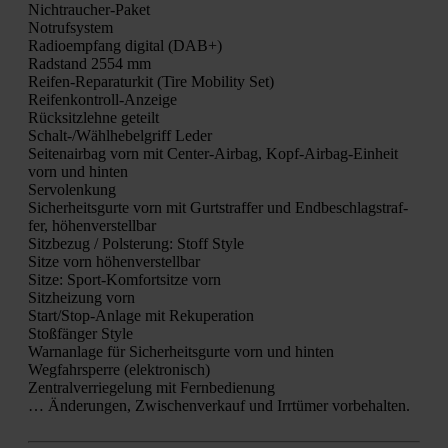
Nicht­rau­cher-Paket
Not­ruf­sys­tem
Radio­emp­fang digi­tal (DAB+)
Rad­stand 2554 mm
Rei­fen-Repa­ra­tur­kit (Tire Mobi­li­ty Set)
Rei­fen­kon­troll-Anzei­ge
Rück­sitz­leh­ne geteilt
Schalt-/Wähl­he­bel­griff Leder
Sei­ten­air­bag vorn mit Cen­ter-Air­bag, Kopf-Air­bag-Ein­heit
vorn und hin­ten
Ser­vo­len­kung
Sicher­heits­gur­te vorn mit Gurt­straf­fer und End­be­schlagstraf­
fer, höhen­ver­stell­bar
Sitz­be­zug / Pols­te­rung: Stoff Style
Sit­ze vorn höhen­ver­stell­bar
Sit­ze: Sport-Kom­fort­sit­ze vorn
Sitz­hei­zung vorn
Star­t/S­top-Anla­ge mit Reku­per­a­ti­on
Stoß­fän­ger Style
Warn­an­la­ge für Sicher­heits­gur­te vorn und hin­ten
Weg­fahr­sper­re (elek­tro­nisch)
Zen­tral­ver­rie­ge­lung mit Fern­be­die­nung
… Ände­run­gen, Zwi­schen­ver­kauf und Irr­tü­mer vor­be­hal­ten.