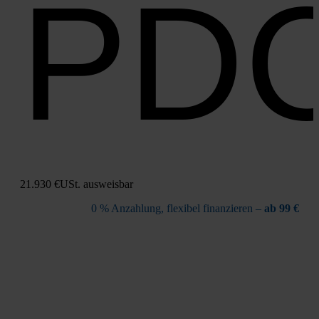
PD
21.930 €
USt. aus­weis­bar
0 % Anzah­lung, fle­xi­bel finan­zie­ren –
ab 99 €