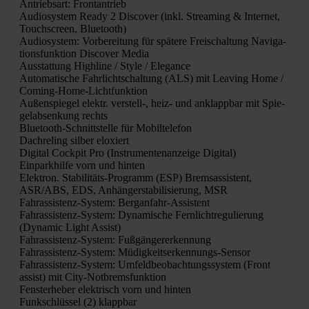
Antriebs­art: Front­an­trieb
Audio­sys­tem Rea­dy 2 Dis­co­ver (inkl. Strea­ming & Inter­net,
Touch­screen, Blue­tooth)
Audio­sys­tem: Vor­be­rei­tung für spä­te­re Frei­schal­tung Navi­ga­
ti­ons­funk­ti­on Dis­co­ver Media
Aus­stat­tung High­li­ne / Style / Ele­gan­ce
Auto­ma­ti­sche Fahr­licht­schal­tung (ALS) mit Lea­ving Home /
Coming-Home-Licht­funk­ti­on
Außen­spie­gel elektr. verstell‑, heiz- und anklapp­bar mit Spie­
gel­ab­sen­kung rechts
Blue­tooth-Schnitt­stel­le für Mobil­te­le­fon
Dach­re­ling sil­ber elo­xiert
Digi­tal Cock­pit Pro (Instru­men­ten­an­zei­ge Digi­tal)
Ein­park­hil­fe vorn und hin­ten
Elek­tron. Sta­bi­li­täts-Pro­gramm (ESP) Brems­as­sis­tent,
ASR/ABS, EDS, Anhän­ger­sta­bi­li­sie­rung, MSR
Fahr­as­sis­tenz-Sys­tem: Berg­an­fahr-Assis­tent
Fahr­as­sis­tenz-Sys­tem: Dyna­mi­sche Fern­licht­re­gu­lie­rung
(Dyna­mic Light Assist)
Fahr­as­sis­tenz-Sys­tem: Fuß­gän­ger­erken­nung
Fahr­as­sis­tenz-Sys­tem: Müdig­keits­er­ken­nungs-Sen­sor
Fahr­as­sis­tenz-Sys­tem: Umfeld­be­ob­ach­tungs­sys­tem (Front
assist) mit City-Not­brems­funk­ti­on
Fens­ter­he­ber elek­trisch vorn und hin­ten
Funk­schlüs­sel (2) klapp­bar