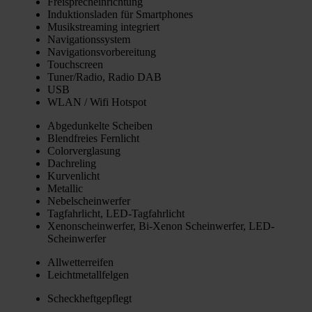
Frei­sprech­ein­rich­tung
Induk­ti­ons­la­den für Smart­phones
Musik­strea­ming inte­griert
Navi­ga­ti­ons­sys­tem
Navi­ga­ti­ons­vor­be­rei­tung
Touch­screen
Tuner/Radio, Radio DAB
USB
WLAN / Wifi Hot­spot
Abge­dun­kel­te Schei­ben
Blend­frei­es Fern­licht
Color­ver­gla­sung
Dach­re­ling
Kur­ven­licht
Metal­lic
Nebel­schein­wer­fer
Tag­fahr­licht, LED-Tag­fahr­licht
Xenon­schein­wer­fer, Bi-Xenon Schein­wer­fer, LED-
Schein­wer­fer
All­wet­ter­rei­fen
Leicht­me­tall­fel­gen
Scheck­heft­ge­pflegt