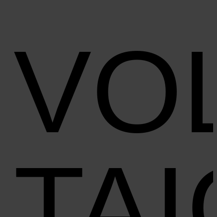
VO
TA