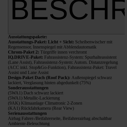
BESCHR
Aus­stat­tungs­pa­ke­te:
Aus­stat­tungs-Paket: Licht + Sicht:
Schei­ben­wi­scher mit
Regen­sen­sor, Innen­spie­gel mit Abblend­au­to­ma­tik
Chrom-Paket 2:
Tür­grif­fe innen ver­chromt
IQ.DRIVE-Paket:
Fahr­as­sis­tenz-Sys­tem: Spur­hal­te­as­sis­tent
(Lane Assist), Fahr­as­sis­tenz-Sys­tem: Autom. Distanz­re­ge­lung
(ACC inkl. Stop&Go-Funktion), Fahr­as­sis­tenz-Paket: Tra­vel
Assist und Lane Assist
Design-Paket Dach (Roof Pack):
Außen­spie­gel schwarz
lackiert, Ver­gla­sung hin­ten abge­dun­kelt (75%)
Son­der­aus­stat­tun­gen
(5WA1) Dach schwarz lackiert
(5WA1) Metal­lic-Lackie­rung
(9AK) Kli­ma­an­la­ge Cli­ma­tro­nic 2‑Zonen
(KA1) Rück­fahr­ka­me­ra (Rear View)
Seri­en­aus­stat­tun­gen
Air­bag Fah­rer-/Bei­fah­rer­sei­te, Bei­fah­rer­air­bag abschalt­bar
Ambi­en­te-Beleuch­tung