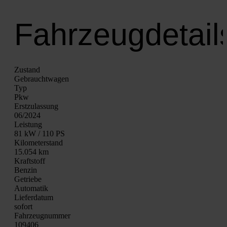
Fahrzeugdetail
Zustand
Gebraucht­wa­gen
Typ
Pkw
Erst­zu­las­sung
06/2024
Leis­tung
81 kW / 110 PS
Kilo­me­ter­stand
15.054 km
Kraft­stoff
Ben­zin
Getrie­be
Auto­ma­tik
Lie­fer­da­tum
sofort
Fahrzeugnummer
109406