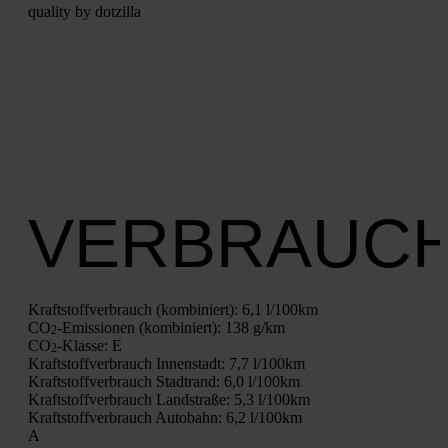
qua­li­ty by dot­zil­la
VERBRAUC
Kraft­stoff­ver­brauch (kom­bi­niert):
6,1 l/100km
CO
-Emis­sio­nen (kom­bi­niert):
138 g/km
2
CO
-Klas­se:
E
2
Kraft­stoff­ver­brauch Innen­stadt:
7,7 l/100km
Kraft­stoff­ver­brauch Stadt­rand:
6,0 l/100km
Kraft­stoff­ver­brauch Land­stra­ße:
5,3 l/100km
Kraft­stoff­ver­brauch Auto­bahn:
6,2 l/100km
A