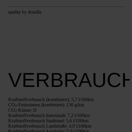
qua­li­ty by dot­zil­la
VERBRAUC
Kraft­stoff­ver­brauch (kom­bi­niert):
5,7 l/100km
CO
-Emis­sio­nen (kom­bi­niert):
130 g/km
2
CO
-Klas­se:
D
2
Kraft­stoff­ver­brauch Innen­stadt:
7,2 l/100km
Kraft­stoff­ver­brauch Stadt­rand:
5,6 l/100km
Kraft­stoff­ver­brauch Land­stra­ße:
4,9 l/100km
Kraft­stoff­ver­brauch Auto­bahn:
5,9 l/100km