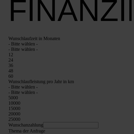
FINANZ
Wunsch­lauf­zeit in Mona­ten
- Bit­te wäh­len -
- Bit­te wäh­len -
12
24
36
48
60
Wunsch­lauf­leis­tung pro Jahr in km
- Bit­te wäh­len -
- Bit­te wäh­len -
5000
10000
15000
20000
25000
Wunschan­zah­lung
The­ma der Anfra­ge