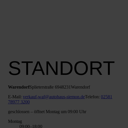
STANDORT
Waren­dorf
Splie­ter­stra­ße 69
48231
Waren­dorf
E‑Mail:
verkauf-waf@autohaus-siemon.de
Tele­fon:
02581
78977 3200
geschlos­sen
– öff­net Mon­tag um 09:00 Uhr
Mon­tag
09:00–18:00