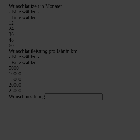
Wunsch­lauf­zeit in Mona­ten
- Bit­te wäh­len -
- Bit­te wäh­len -
12
24
36
48
60
Wunsch­lauf­leis­tung pro Jahr in km
- Bit­te wäh­len -
- Bit­te wäh­len -
5000
10000
15000
20000
25000
Wunschan­zah­lung