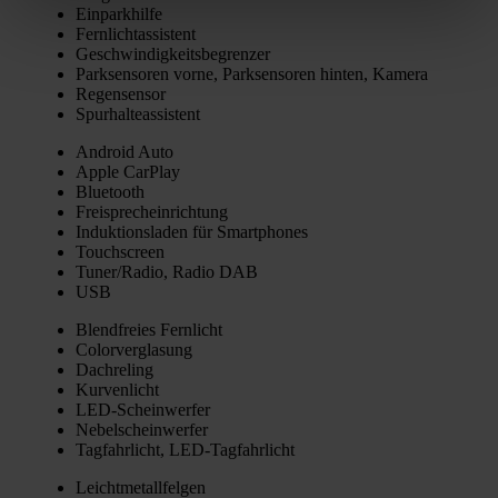
Ein­park­hil­fe
Fern­licht­as­sis­tent
Geschwin­dig­keits­be­gren­zer
Park­sen­so­ren vor­ne, Park­sen­so­ren hin­ten, Kame­ra
Regen­sen­sor
Spur­hal­te­as­sis­tent
Android Auto
Apple Car­Play
Blue­tooth
Frei­sprech­ein­rich­tung
Induk­ti­ons­la­den für Smart­phones
Touch­screen
Tuner/Radio, Radio DAB
USB
Blend­frei­es Fern­licht
Color­ver­gla­sung
Dach­re­ling
Kur­ven­licht
LED-Schein­wer­fer
Nebel­schein­wer­fer
Tag­fahr­licht, LED-Tag­fahr­licht
Leicht­me­tall­fel­gen