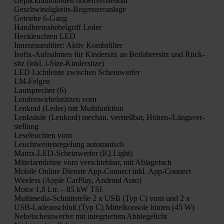
Gepäck­raum­bo­den höhen­ver­stell­bar
Geschwin­dig­keits-Begren­zer­an­la­ge
Getrie­be 6‑Gang
Hand­brems­he­bel­griff Leder
Heck­leuch­ten LED
Innen­raum­fil­ter: Aktiv Kom­bi­fil­ter
Iso­fix-Auf­nah­men für Kin­der­sitz an Bei­fah­rer­sitz und Rück­
sitz (inkl. i‑Si­ze-Kin­der­sit­ze)
LED Licht­leis­te zwi­schen Schein­wer­fer
LM-Fel­gen
Laut­spre­cher (6)
Len­den­wir­bel­stüt­zen vorn
Lenk­rad (Leder) mit Mul­ti­funk­ti­on
Lenk­säu­le (Lenk­rad) mechan. ver­stell­bar, Höhen-/Längs­ver­
stel­lung
Lese­leuch­ten vorn
Leucht­wei­ten­re­ge­lung auto­ma­tisch
Matrix-LED-Schein­wer­fer (IQ.Light)
Mit­tel­arm­leh­ne vorn ver­schieb­bar, mit Abla­ge­fach
Mobi­le Online Diens­te App-Con­nect inkl. App-Con­nect
Wire­less (Apple Car­Play, Android Auto)
Motor 1,0 Ltr. – 85 kW TSI
Mul­ti­me­dia-Schnitt­stel­le 2 x USB (Typ C) vorn und 2 x
USB-Lade­an­schluß (Typ C) Mit­tel­kon­so­le hin­ten (45 W)
Nebel­schein­wer­fer mit inte­grier­tem Abbie­ge­licht