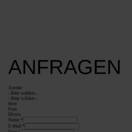
ANFRAGEN
Anre­de
- Bit­te wäh­len -
- Bit­te wäh­len -
Herr
Frau
Divers
Name *
E‑Mail *