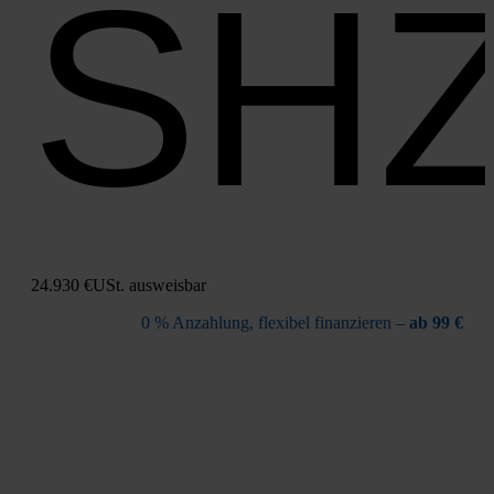
SH
24.930 €
USt. aus­weis­bar
0 % Anzah­lung, fle­xi­bel finan­zie­ren –
ab 99 €