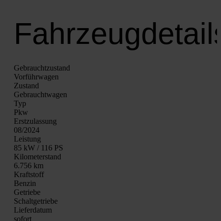
Fahrzeugdetail
Gebrauchtzustand
Vor­führ­wa­gen
Zustand
Gebraucht­wa­gen
Typ
Pkw
Erst­zu­las­sung
08/2024
Leis­tung
85 kW / 116 PS
Kilo­me­ter­stand
6.756 km
Kraft­stoff
Ben­zin
Getrie­be
Schalt­ge­trie­be
Lie­fer­da­tum
sofort