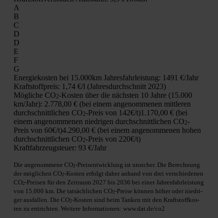
A
B
C
D
D
E
F
G
Ener­gie­kos­ten bei 15.000km Jah­res­fahr­leis­tung:
1491 €/Jahr
Kraft­stoff­preis:
1,74 €/l (Jah­res­durch­schnitt 2023)
Mög­li­che CO
-Kos­ten über die nächs­ten 10 Jah­re (15.000
2
km/Jahr):
2.778,00 € (bei einem ange­nom­me­nen mitt­le­ren
durch­schnitt­li­chen CO
-Preis von 142€/t)
1.170,00 € (bei
2
einem ange­nom­me­nen nied­ri­gen durch­schnitt­li­chen CO
-
2
Preis von 60€/t)
4.290,00 € (bei einem ange­nom­me­nen hohen
durch­schnitt­li­chen CO
-Preis von 220€/t)
2
Kraft­fahr­zeug­steu­er:
93 €/Jahr
Die ange­nom­me­ne CO
-Preis­ent­wick­lung ist unsi­cher. Die Berech­nung
2
der mög­li­chen CO
-Kos­ten erfolgt daher anhand von drei ver­schie­de­nen
2
CO
-Prei­sen für den Zeit­raum 2027 bis 2036 bei einer Jah­res­fahr­leis­tung
2
von 15.000 km. Die tat­säch­li­chen CO
-Prei­se kön­nen höher oder nied­ri­
2
ger aus­fal­len. Die CO
-Kos­ten sind beim Tan­ken mit den Kraft­stoff­kos­
2
ten zu ent­rich­ten. Wei­te­re Infor­ma­tio­nen: www.dat.de/co2