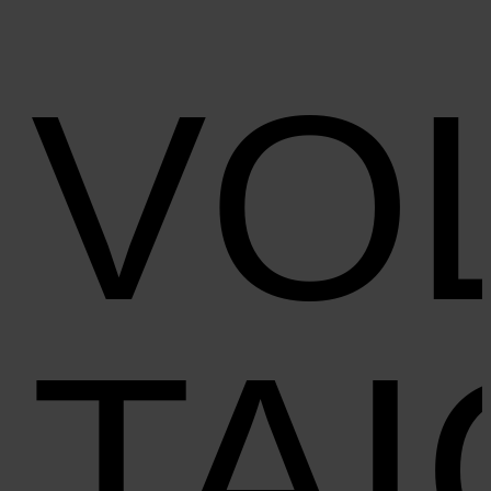
VO
TA