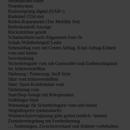
Nicht­rau­cher-Paket
Not­ruf­sys­tem
Radio­emp­fang digi­tal (DAB+)
Rad­stand 2554 mm
Rei­fen-Repa­ra­tur­kit (Tire Mobi­li­ty Set)
Rei­fen­kon­troll-Anzei­ge
Rück­sitz­leh­ne geteilt
Schad­stoff­arm nach Abgas­norm Euro 6e
Schalt-/Wähl­he­bel­griff Leder
Sei­ten­air­bag vorn mit Cen­ter-Air­bag, Kopf-Air­bag-Ein­heit
vorn und hin­ten
Ser­vo­len­kung
Sicher­heits­gur­te vorn mit Gurt­straf­fer und End­be­schlagstraf­
fer, höhen­ver­stell­bar
Sitz­be­zug / Pols­te­rung: Stoff Style
Sit­ze vorn höhen­ver­stell­bar
Sit­ze: Sport-Kom­fort­sit­ze vorn
Sitz­hei­zung vorn
Star­t/S­top-Anla­ge mit Reku­per­a­ti­on
Stoß­fän­ger Style
Warn­an­la­ge für Sicher­heits­gur­te vorn und hin­ten
Weg­fahr­sper­re (elek­tro­nisch)
Wär­me­schutz­ver­gla­sung grün getönt (seit­lich / hin­ten)
Zen­tral­ver­rie­ge­lung mit Fern­be­die­nung
… Ände­run­gen, Zwi­schen­ver­kauf und Irr­tü­mer vor­be­hal­ten.