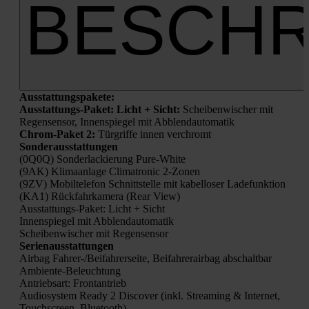
BESCHR
Aus­stat­tungs­pa­ke­te:
Aus­stat­tungs-Paket: Licht + Sicht:
Schei­ben­wi­scher mit
Regen­sen­sor, Innen­spie­gel mit Abblend­au­to­ma­tik
Chrom-Paket 2:
Tür­grif­fe innen ver­chromt
Son­der­aus­stat­tun­gen
(0Q0Q) Son­der­la­ckie­rung Pure-White
(9AK) Kli­ma­an­la­ge Cli­ma­tro­nic 2‑Zonen
(9ZV) Mobil­te­le­fon Schnitt­stel­le mit kabel­lo­ser Lade­funk­ti­on
(KA1) Rück­fahr­ka­me­ra (Rear View)
Aus­stat­tungs-Paket: Licht + Sicht
Innen­spie­gel mit Abblend­au­to­ma­tik
Schei­ben­wi­scher mit Regen­sen­sor
Seri­en­aus­stat­tun­gen
Air­bag Fah­rer-/Bei­fah­rer­sei­te, Bei­fah­rer­air­bag abschalt­bar
Ambi­en­te-Beleuch­tung
Antriebs­art: Front­an­trieb
Audio­sys­tem Rea­dy 2 Dis­co­ver (inkl. Strea­ming & Inter­net,
Touch­screen, Blue­tooth)