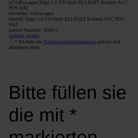
Her­stel­ler: Volks­wa­gen
Modell: Tai­go 1.0 TSI Style IQ.LIGHT Kame­ra ACC PDS
SHZ
Inter­ne Num­mer: 304837
Anfra­ge sen­den
* Ich habe die
Daten­schutz­be­stim­mun­gen
gele­sen und
akzep­tie­re die­se.
Bitte füllen sie
die mit *
markierten