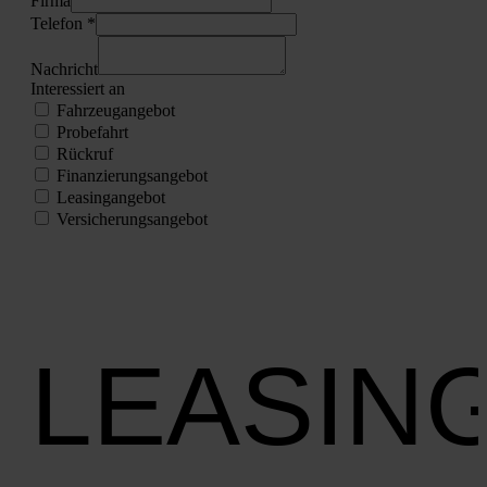
Fir­ma
Tele­fon *
Nach­richt
Inter­es­siert an
Fahr­zeug­an­ge­bot
Pro­be­fahrt
Rück­ruf
Finan­zie­rungs­an­ge­bot
Lea­sing­an­ge­bot
Ver­si­che­rungs­an­ge­bot
LEASIN