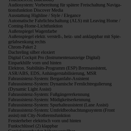
Audio­sys­tem: Vor­be­rei­tung für spä­te­re Frei­schal­tung Navi­ga­
ti­ons­funk­ti­on Dis­co­ver Media
Aus­stat­tung High­li­ne / Style / Ele­gan­ce
Auto­ma­ti­sche Fahr­licht­schal­tung (ALS) mit Lea­ving Home /
Coming-Home-Licht­funk­ti­on
Außen­spie­gel Wagen­far­be
Außen­spie­gel elektr. verstell‑, heiz- und anklapp­bar mit Spie­
gel­ab­sen­kung rechts
Chrom-Paket 2
Dach­re­ling sil­ber elo­xiert
Digi­tal Cock­pit Pro (Instru­men­ten­an­zei­ge Digi­tal)
Ein­park­hil­fe vorn und hin­ten
Elek­tron. Sta­bi­li­täts-Pro­gramm (ESP) Brems­as­sis­tent,
ASR/ABS, EDS, Anhän­ger­sta­bi­li­sie­rung, MSR
Fahr­as­sis­tenz-Sys­tem: Berg­an­fahr-Assis­tent
Fahr­as­sis­tenz-Sys­tem: Dyna­mi­sche Fern­licht­re­gu­lie­rung
(Dyna­mic Light Assist)
Fahr­as­sis­tenz-Sys­tem: Fuß­gän­ger­erken­nung
Fahr­as­sis­tenz-Sys­tem: Müdig­keits­er­ken­nung
Fahr­as­sis­tenz-Sys­tem: Spur­hal­te­as­sis­tent (Lane Assist)
Fahr­as­sis­tenz-Sys­tem: Umfeld­be­ob­ach­tungs­sys­tem (Front
assist) mit City-Not­brems­funk­ti­on
Fens­ter­he­ber elek­trisch vorn und hin­ten
Funk­schlüs­sel (2) klapp­bar