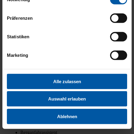
Star­t/­Stopp-Auto­ma­tik
2‑Zo­nen-Kli­ma­au­to­ma­tik
Präferenzen
Ambi­en­te-Beleuch­tung
Arm­leh­ne
Außen­spie­gel beheiz­bar
Elektr. Fens­ter­he­ber
Statistiken
Elektr. Sei­ten­spie­gel
Funk-Zen­tral­ver­rie­ge­lung
Innen­spie­gel autom. abblen­dend
Marketing
Leder­lenk­rad
Lenk­rad höhen­ver­stell­bar
Licht­sen­sor
Lor­do­sen­stüt­ze
Mul­ti­funk­ti­ons­lenk­rad
Alle zulassen
Rück­bank geteilt umleg­bar
Ser­vo­len­kung
Sitz­hei­zung
Auswahl erlauben
Sport­sit­ze
Voll­di­gi­ta­les Kom­bi­in­stru­ment
Wär­me­schutz­ver­gla­sung
Ablehnen
Zen­tral­ver­rie­ge­lung
Abstands­war­ner
Berg­an­fahr­as­sis­tent