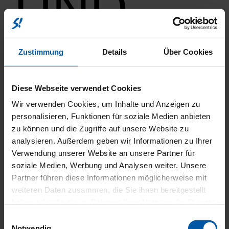
UND
BEREIF
Zustimmung
Details
Über Cookies
Diese Webseite verwendet Cookies
Wir verwenden Cookies, um Inhalte und Anzeigen zu
personalisieren, Funktionen für soziale Medien anbieten
ABS
ESP
zu können und die Zugriffe auf unsere Website zu
Elektr. Weg­fahr­sper­re
analysieren. Außerdem geben wir Informationen zu Ihrer
Iso­fix
Verwendung unserer Website an unsere Partner für
Iso­fix Bei­fah­rer­sitz
Müdig­keits­war­ner
soziale Medien, Werbung und Analysen weiter. Unsere
Not­brems­as­sis­tent
Partner führen diese Informationen möglicherweise mit
Not­ruf­sys­tem
weiteren Daten zusammen, die Sie ihnen bereitgestellt
Rei­fen­druck­kon­trol­le
Trak­ti­ons­kon­trol­le
haben oder die sie im Rahmen Ihrer Nutzung der Dienste
gesammelt haben.
Einwilligungsauswahl
Kata­ly­sa­tor
Par­ti­kel­fil­ter
Notwendig