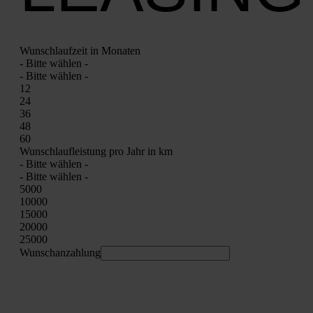
Wunsch­lauf­zeit in Mona­ten
- Bit­te wäh­len -
- Bit­te wäh­len -
12
24
36
48
60
Wunsch­lauf­leis­tung pro Jahr in km
- Bit­te wäh­len -
- Bit­te wäh­len -
5000
10000
15000
20000
25000
Wunschan­zah­lung