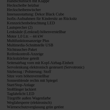
Hand­schuh­fach mit Klap­pe
Heck­schei­be heiz­bar
Heck­schei­ben­wi­scher
Innen­aus­stat­tung: Dekor Black Cube
Iso­fix-Auf­nah­men für Kin­der­sitz an Rück­sitz
Kenn­zei­chen­be­leuch­tung LED
Laut­spre­cher (2)
Lenk­säu­le (Lenk­rad) höhen­ver­stell­bar
Motor 1,0 Ltr. – 44 kW
Mul­ti­funk­ti­ons­an­zei­ge Plus
Mul­ti­me­dia-Schnitt­stel­le USB
Nicht­rau­cher-Paket
Rei­fen­kon­troll-Anzei­ge
Rück­sitz­leh­ne geteilt
Sei­ten­air­bag vorn mit Kopf-Air­bag-Ein­heit
Ser­vo­len­kung elek­tro­nisch gesteu­ert (Ser­vo­tro­nic)
Sitz­be­zug / Pols­te­rung: Stoff
Sit­ze vorn höhen­ver­stell­bar
Son­nen­blen­de rechts mit Spie­gel
Star­t/S­top-Anla­ge
Stoß­fän­ger lackiert
Tag­fahr­licht LED
Tür­grif­fe außen Wagen­far­be
Weg­fahr­sper­re (elek­tro­nisch)
Wär­me­schutz­ver­gla­sung grün getönt