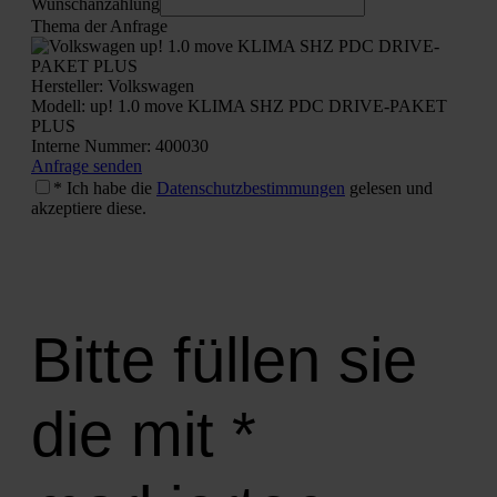
Wunschan­zah­lung
The­ma der Anfra­ge
Her­stel­ler: Volks­wa­gen
Modell: up! 1.0 move KLIMA SHZ PDC DRIVE-PAKET
PLUS
Inter­ne Num­mer: 400030
Anfra­ge sen­den
* Ich habe die
Daten­schutz­be­stim­mun­gen
gele­sen und
akzep­tie­re die­se.
Bitte füllen sie
die mit *