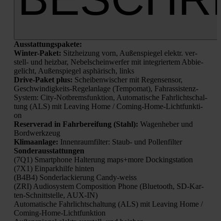
Aus­stat­tungs­pa­ke­te:
Win­ter-Paket:
Sitz­hei­zung vorn, Außen­spie­gel elektr. ver­
stell- und heiz­bar, Nebel­schein­wer­fer mit inte­grier­tem Abbie­
ge­licht, Außen­spie­gel asphä­risch, links
Dri­ve-Paket plus:
Schei­ben­wi­scher mit Regen­sen­sor,
Geschwin­dig­keits-Regel­an­la­ge (Tem­po­mat), Fahr­as­sis­tenz-
Sys­tem: City-Not­brems­funk­ti­on, Auto­ma­ti­sche Fahr­licht­schal­
tung (ALS) mit Lea­ving Home / Coming-Home-Licht­funk­ti­
on
Reser­ve­rad in Fahr­be­rei­fung (Stahl):
Wagen­he­ber und
Bord­werk­zeug
Kli­ma­an­la­ge:
Innen­raum­fil­ter: Staub- und Pol­len­fil­ter
Son­der­aus­stat­tun­gen
(7Q1) Smart­phone Hal­te­rung maps+more Docking­sta­ti­on
(7X1) Ein­park­hil­fe hin­ten
(B4B4) Son­der­la­ckie­rung Can­dy-weiss
(ZRI) Audio­sys­tem Com­po­si­ti­on Pho­ne (Blue­tooth, SD-Kar­
ten-Schnitt­stel­le, AUX-IN)
Auto­ma­ti­sche Fahr­licht­schal­tung (ALS) mit Lea­ving Home /
Coming-Home-Licht­funk­ti­on