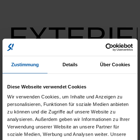
EXTERIE
Zustimmung
Details
Über Cookies
ABS
ESP
Elektr. Weg­fahr­sper­re
Iso­fix
Diese Webseite verwendet Cookies
Not­brems­as­sis­tent
Rei­fen­druck­kon­trol­le
Wir verwenden Cookies, um Inhalte und Anzeigen zu
Trak­ti­ons­kon­trol­le
personalisieren, Funktionen für soziale Medien anbieten
Kata­ly­sa­tor
zu können und die Zugriffe auf unsere Website zu
Star­t/­Stopp-Auto­ma­tik
analysieren. Außerdem geben wir Informationen zu Ihrer
Außen­spie­gel beheiz­bar
Verwendung unserer Website an unsere Partner für
Bord­com­pu­ter
soziale Medien, Werbung und Analysen weiter. Unsere
Elektr. Fens­ter­he­ber