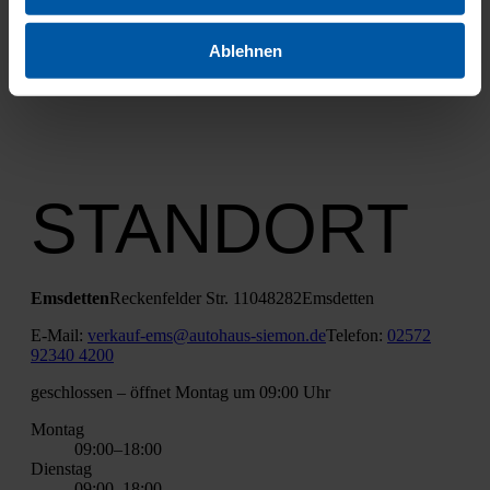
Ablehnen
STANDORT
Ems­det­ten
Recken­fel­der Str. 110
48282
Ems­det­ten
E‑Mail:
verkauf-ems@autohaus-siemon.de
Tele­fon:
02572
92340 4200
geschlos­sen
– öff­net Mon­tag um 09:00 Uhr
Mon­tag
09:00–18:00
Diens­tag
09:00–18:00