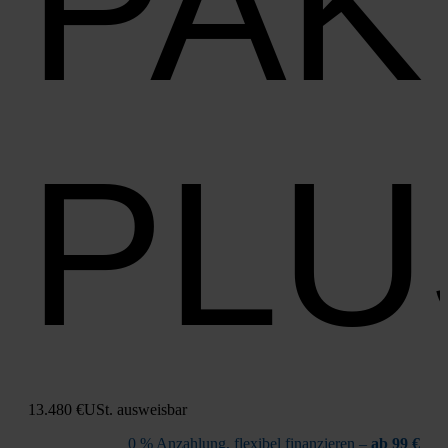
PAK
PLU
13.480 €
USt. aus­weis­bar
0 % Anzah­lung, fle­xi­bel finan­zie­ren –
ab 99 €