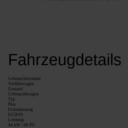
Fahrzeugdetails
Gebrauchtzustand
Vor­führ­wa­gen
Zustand
Gebraucht­wa­gen
Typ
Pkw
Erst­zu­las­sung
02/2019
Leis­tung
44 kW / 60 PS