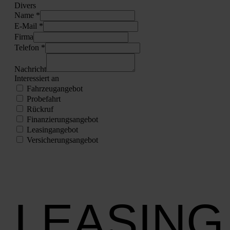
Divers
Name *
E‑Mail *
Fir­ma
Tele­fon *
Nach­richt
Inter­es­siert an
Fahr­zeug­an­ge­bot
Pro­be­fahrt
Rück­ruf
Finan­zie­rungs­an­ge­bot
Lea­sing­an­ge­bot
Ver­si­che­rungs­an­ge­bot
LEASING