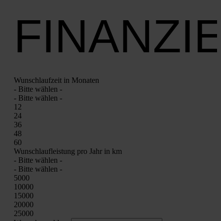
FINANZI
Wunsch­lauf­zeit in Mona­ten
- Bit­te wäh­len -
- Bit­te wäh­len -
12
24
36
48
60
Wunsch­lauf­leis­tung pro Jahr in km
- Bit­te wäh­len -
- Bit­te wäh­len -
5000
10000
15000
20000
25000