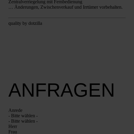
Zen­tral­ver­rie­ge­lung mit Fern­be­die­nung
… Ände­run­gen, Zwi­schen­ver­kauf und Irr­tü­mer vor­be­hal­ten.
qua­li­ty by dot­zil­la
ANFRAGEN
Anre­de
- Bit­te wäh­len -
- Bit­te wäh­len -
Herr
Frau