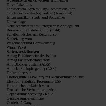
Außen­spie­gel elektr. ver­stell- und heiz­bar
Dri­ve-Paket plus
Fahr­as­sis­tenz-Sys­tem: City-Not­brems­funk­ti­on
Geschwin­dig­keits-Regel­an­la­ge (Tem­po­mat)
Innen­raum­fil­ter: Staub- und Pol­len­fil­ter
Kli­ma­an­la­ge
Nebel­schein­wer­fer mit inte­grier­tem Abbie­ge­licht
Reser­ve­rad in Fahr­be­rei­fung (Stahl)
Schei­ben­wi­scher mit Regen­sen­sor
Sitz­hei­zung vorn
Wagen­he­ber und Bord­werk­zeug
Win­ter-Paket
Seri­en­aus­stat­tun­gen
Air­bag Bei­fah­rer­sei­te abschalt­bar
Air­bag Fah­rer-/Bei­fah­rer­sei­te
Anti-Blo­ckier-Sys­tem (ABS)
Antriebs-Schlupf­re­ge­lung (ASR)
Dreh­zahl­mes­ser
Ein­stiegs­hil­fe Easy-Ent­ry mit Memo­ry­funk­ti­on links
Elek­tron. Sta­bi­li­täts-Pro­gramm (ESP)
Fens­ter­he­ber elek­trisch vorn
Front­schei­be Ver­bund­glas getönt
Gepäck­raum­ab­de­ckung / Rol­lo
Gepäck­raum­be­leuch­tung
Getrie­be 5‑Gang