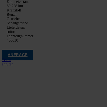
Kilo­me­ter­stand
69.728 km
Kraft­stoff
Ben­zin
Getrie­be
Schalt­ge­trie­be
Lie­fer­da­tum
sofort
Fahrzeugnummer
400030
ANFRAGE
Teilen
anrufen