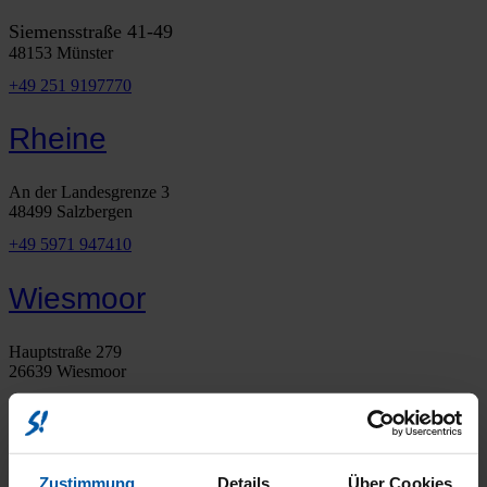
Siemensstraße 41-49
48153 Münster
+49 251 9197770
Rheine
An der Landesgrenze 3
48499 Salzbergen
+49 5971 947410
Wiesmoor
Hauptstraße 279
26639 Wiesmoor
+49 4944 43629100
Kontakt
Zustimmung
Details
Über Cookies