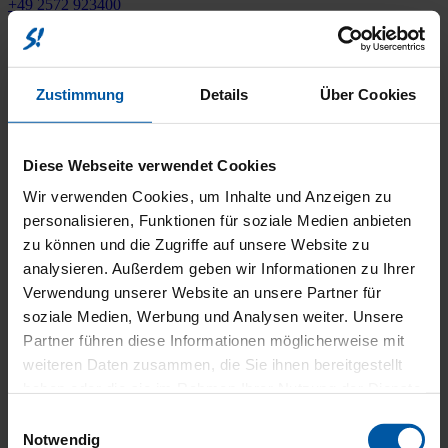
+49 2572 923400
Münster Nord
Zustimmung
Details
Über Cookies
Rudolf-Diesel-Str. 29-31
48153 Münster
+49 251 208219220
Diese Webseite verwendet Cookies
Wir verwenden Cookies, um Inhalte und Anzeigen zu
Münster Süd
personalisieren, Funktionen für soziale Medien anbieten
zu können und die Zugriffe auf unsere Website zu
Siemensstraße 41-49
analysieren. Außerdem geben wir Informationen zu Ihrer
48153 Münster
Verwendung unserer Website an unsere Partner für
+49 251 9197770
soziale Medien, Werbung und Analysen weiter. Unsere
Partner führen diese Informationen möglicherweise mit
Rheine
weiteren Daten zusammen, die Sie ihnen bereitgestellt
haben oder die sie im Rahmen Ihrer Nutzung der Dienste
gesammelt haben.
An der Landesgrenze 3
Einwilligungsauswahl
48499 Salzbergen
Notwendig