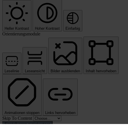
Heller Kontrast
Hoher Kontrast
Einfarbig
Orientierungsmodule
Leselinie
Leseansicht
Bilder ausblenden
Inhalt hervorheben
Animationen stoppen
Links hervorheben
Skip To Content
Einstellungen zurücksetzen