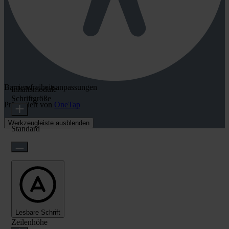
Barrierefreiheitsanpassungen
Inhaltsmodule
Schriftgröße
Präsentiert von
OneTap
Werkzeugleiste ausblenden
Standard
Lesbare Schrift
Zeilenhöhe