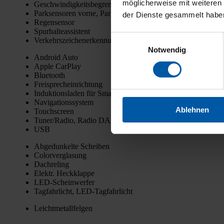
möglicherweise mit weiteren
Geschwin­dig­keits­be­gren­zer
Park­sen­so­ren vor­ne, Park­sen­so­ren hin­ten, Kame­ra
der Dienste gesammelt habe
Regen­sen­sor
Spur­hal­te­as­sis­tent
Einwilligungsauswahl
Ver­kehrs­zei­chen­er­ken­nung
Notwendig
Android Auto
Apple Car­Play
Blue­tooth
Frei­sprech­ein­rich­tung
Induk­ti­ons­la­den für Smart­phones
Navi­ga­ti­ons­sys­tem
Ablehnen
Touch­screen
Tuner/Radio, Radio DAB
USB
Abge­dun­kel­te Schei­ben
Color­ver­gla­sung
Dach­re­ling
Elektr. Heck­klap­pe
LED-Schein­wer­fer
Tag­fahr­licht, LED-Tag­fahr­licht
Leicht­me­tall­fel­gen