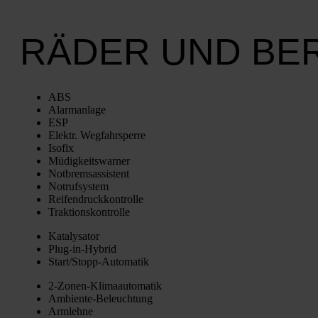
RÄDER UND BE
ABS
Alarm­an­la­ge
ESP
Elektr. Weg­fahr­sper­re
Iso­fix
Müdig­keits­war­ner
Not­brems­as­sis­tent
Not­ruf­sys­tem
Rei­fen­druck­kon­trol­le
Trak­ti­ons­kon­trol­le
Kata­ly­sa­tor
Plug-in-Hybrid
Star­t/­Stopp-Auto­ma­tik
2‑Zo­nen-Kli­ma­au­to­ma­tik
Ambi­en­te-Beleuch­tung
Arm­leh­ne