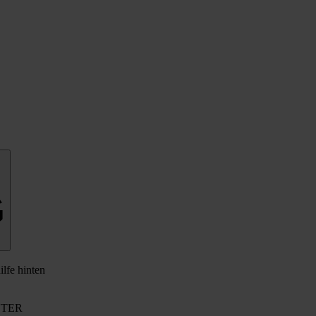
G
il­fe hin­ten
TER