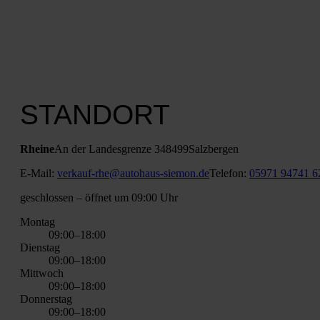
STANDORT
Rhei­ne
An der Lan­des­gren­ze 3
48499
Salz­ber­gen
E‑Mail:
verkauf-rhe@autohaus-siemon.de
Tele­fon:
05971 94741 6
geschlos­sen
– öff­net um 09:00 Uhr
Mon­tag
09:00–18:00
Diens­tag
09:00–18:00
Mitt­woch
09:00–18:00
Don­ners­tag
09:00–18:00