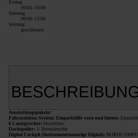
Frei­tag
09:00–18:00
Sams­tag
09:00–13:00
Sonn­tag
geschlos­sen
BESCHREIBUN
Aus­stat­tungs­pa­ke­te:
Fahr­as­sis­tenz-Sys­tem: Ein­park­hil­fe vorn und hin­ten:
Ein­park­h
6 Laut­spre­cher:
Hoch­tö­ner
Dach­spoi­ler:
3. Brems­leuch­te
Digi­tal Cock­pit (Instru­men­ten­an­zei­ge Digi­tal):
BORDCOMPU