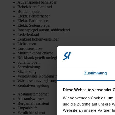
Außen­spie­gel beheiz­bar
Beheiz­ba­res Lenk­rad
Bord­com­pu­ter
Elektr. Fens­ter­he­ber
Elektr. Park­brem­se
Elektr. Sei­ten­spie­gel
Innen­spie­gel autom. abblen­dend
Leder­lenk­rad
Lenk­rad höhen­ver­stell­bar
Licht­sen­sor
Lor­do­sen­stüt­ze
Mul­ti­funk­ti­ons­lenk­rad
Rück­bank geteilt umleg­bar
Schalt­wip­pen
Ser­vo­len­kung
Sitz­hei­zung
Zustimmung
Voll­di­gi­ta­les Kom­bi­in­stru­ment
Wär­me­schutz­ver­gla­sung
Zen­tral­ver­rie­ge­lung
Diese Webseite verwendet 
Abstands­tem­po­mat
Wir verwenden Cookies, um I
Abstands­war­ner
Berg­an­fahr­as­sis­tent
und die Zugriffe auf unsere 
Ein­park­hil­fe
Website an unsere Partner fü
Fern­licht­as­sis­tent