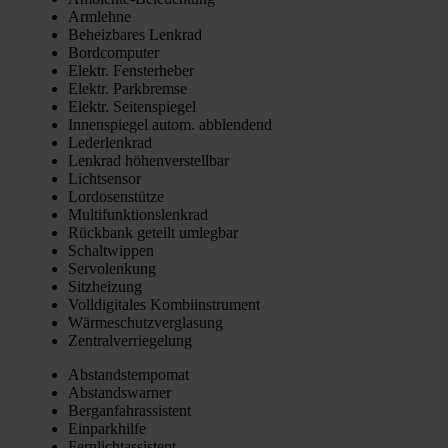
Arm­leh­ne
Beheiz­ba­res Lenk­rad
Bord­com­pu­ter
Elektr. Fens­ter­he­ber
Elektr. Park­brem­se
Elektr. Sei­ten­spie­gel
Innen­spie­gel autom. abblen­dend
Leder­lenk­rad
Lenk­rad höhen­ver­stell­bar
Licht­sen­sor
Lor­do­sen­stüt­ze
Mul­ti­funk­ti­ons­lenk­rad
Rück­bank geteilt umleg­bar
Schalt­wip­pen
Ser­vo­len­kung
Sitz­hei­zung
Voll­di­gi­ta­les Kom­bi­in­stru­ment
Wär­me­schutz­ver­gla­sung
Zen­tral­ver­rie­ge­lung
Abstands­tem­po­mat
Abstands­war­ner
Berg­an­fahr­as­sis­tent
Ein­park­hil­fe
Fern­licht­as­sis­tent