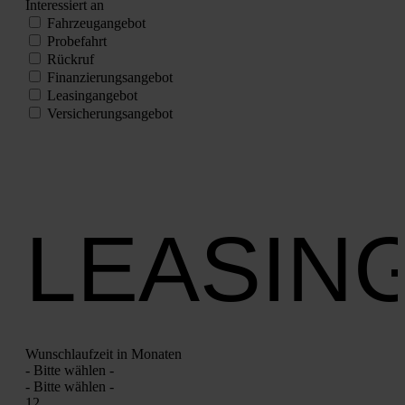
Inter­es­siert an
Fahr­zeug­an­ge­bot
Pro­be­fahrt
Rück­ruf
Finan­zie­rungs­an­ge­bot
Lea­sing­an­ge­bot
Ver­si­che­rungs­an­ge­bot
LEASIN
Wunsch­lauf­zeit in Mona­ten
- Bit­te wäh­len -
- Bit­te wäh­len -
12