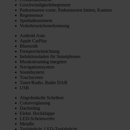
Geschwin­dig­keits­be­gren­zer
Park­sen­so­ren vor­ne, Park­sen­so­ren hin­ten, Kame­ra
Regen­sen­sor
Spur­hal­te­as­sis­tent
Ver­kehrs­zei­chen­er­ken­nung
Android Auto
Apple Car­Play
Blue­tooth
Frei­sprech­ein­rich­tung
Induk­ti­ons­la­den für Smart­phones
Musik­strea­ming inte­griert
Navi­ga­ti­ons­sys­tem
Sound­sys­tem
Touch­screen
Tuner/Radio, Radio DAB
USB
Abge­dun­kel­te Schei­ben
Color­ver­gla­sung
Dach­re­ling
Elektr. Heck­klap­pe
LED-Schein­wer­fer
Metal­lic
Tag­fahr­licht, LED-Tag­fahr­licht