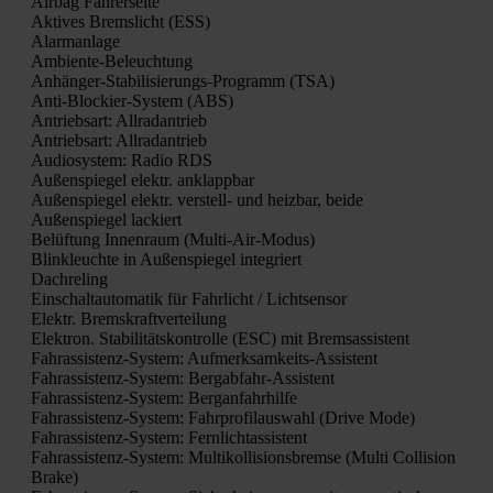
Air­bag Fah­rer­sei­te
Akti­ves Brems­licht (ESS)
Alarm­an­la­ge
Ambi­en­te-Beleuch­tung
Anhän­ger-Sta­bi­li­sie­rungs-Pro­gramm (TSA)
Anti-Blo­ckier-Sys­tem (ABS)
Antriebs­art: All­rad­an­trieb
Antriebs­art: All­rad­an­trieb
Audio­sys­tem: Radio RDS
Außen­spie­gel elektr. anklapp­bar
Außen­spie­gel elektr. ver­stell- und heiz­bar, bei­de
Außen­spie­gel lackiert
Belüf­tung Innen­raum (Mul­ti-Air-Modus)
Blink­leuch­te in Außen­spie­gel inte­griert
Dach­re­ling
Ein­schalt­au­to­ma­tik für Fahr­licht / Licht­sen­sor
Elektr. Brems­kraft­ver­tei­lung
Elek­tron. Sta­bi­li­täts­kon­trol­le (ESC) mit Brems­as­sis­tent
Fahr­as­sis­tenz-Sys­tem: Auf­merk­sam­keits-Assis­tent
Fahr­as­sis­tenz-Sys­tem: Berg­ab­fahr-Assis­tent
Fahr­as­sis­tenz-Sys­tem: Berg­an­fahr­hil­fe
Fahr­as­sis­tenz-Sys­tem: Fahr­pro­fil­aus­wahl (Dri­ve Mode)
Fahr­as­sis­tenz-Sys­tem: Fern­licht­as­sis­tent
Fahr­as­sis­tenz-Sys­tem: Mul­ti­kol­li­si­ons­brem­se (Mul­ti Col­li­si­on
Bra­ke)