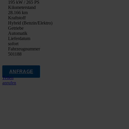
195 kW / 265 PS
Kilo­me­ter­stand
28.166 km
Kraft­stoff
Hybrid (Benzin/Elektro)
Getrie­be
Auto­ma­tik
Lie­fer­da­tum
sofort
Fahrzeugnummer
501188
ANFRAGE
Teilen
anrufen