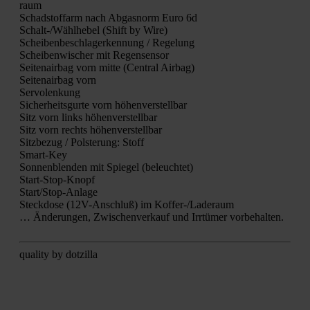
raum
Schad­stoff­arm nach Abgas­norm Euro 6d
Schalt-/Wähl­he­bel (Shift by Wire)
Schei­ben­be­schla­ger­ken­nung / Rege­lung
Schei­ben­wi­scher mit Regen­sen­sor
Sei­ten­air­bag vorn mit­te (Cen­tral Air­bag)
Sei­ten­air­bag vorn
Ser­vo­len­kung
Sicher­heits­gur­te vorn höhen­ver­stell­bar
Sitz vorn links höhen­ver­stell­bar
Sitz vorn rechts höhen­ver­stell­bar
Sitz­be­zug / Pols­te­rung: Stoff
Smart-Key
Son­nen­blen­den mit Spie­gel (beleuch­tet)
Start-Stop-Knopf
Star­t/S­top-Anla­ge
Steck­do­se (12V-Anschluß) im Kof­fer-/La­de­raum
… Ände­run­gen, Zwi­schen­ver­kauf und Irr­tü­mer vor­be­hal­ten.
qua­li­ty by dot­zil­la