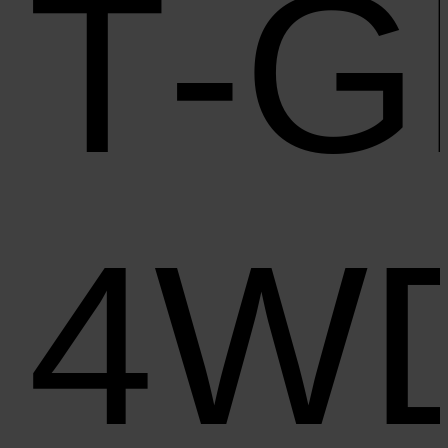
T‑G
4W