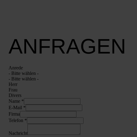
ANFRAGEN
Anre­de
- Bit­te wäh­len -
- Bit­te wäh­len -
Herr
Frau
Divers
Name *
E‑Mail *
Fir­ma
Tele­fon *
Nach­richt