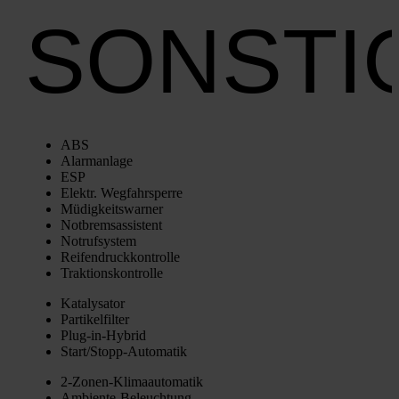
SONSTI
ABS
Alarm­an­la­ge
ESP
Elektr. Weg­fahr­sper­re
Müdig­keits­war­ner
Not­brems­as­sis­tent
Not­ruf­sys­tem
Rei­fen­druck­kon­trol­le
Trak­ti­ons­kon­trol­le
Kata­ly­sa­tor
Par­ti­kel­fil­ter
Plug-in-Hybrid
Star­t/­Stopp-Auto­ma­tik
2‑Zo­nen-Kli­ma­au­to­ma­tik
Ambi­en­te-Beleuch­tung