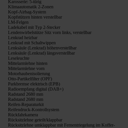
Karos­se­rie: 5‑türig
Kli­ma­au­to­ma­tik 2‑Zonen
Kopf-Air­bag-Sys­tem
Kopf­stüt­zen hin­ten ver­stell­bar
LM-Fel­gen
Lade­ka­bel mit Typ 2‑Stecker
Len­den­wir­bel­stüt­ze Sitz vorn links, ver­stell­bar
Lenk­rad heiz­bar
Lenk­rad mit Schalt­wip­pen
Lenk­säu­le (Lenk­rad) höhen­ver­stell­bar
Lenk­säu­le (Lenk­rad) längs­ver­stell­bar
Lese­leuch­te
Mit­tel­arm­leh­ne hin­ten
Mit­tel­arm­leh­ne vorn
Motor­hau­ben­iso­lie­rung
Otto-Par­ti­kel­fil­ter (OPF)
Park­brem­se elek­trisch (EPB)
Radio­emp­fang digi­tal (DAB+)
Rad­stand 2680 mm
Rad­stand 2680 mm
Rei­fen-Repa­ra­tur­kit
Rei­fen­druck-Kon­troll­sys­tem
Rück­fahr­ka­me­ra
Rück­sitz­leh­ne geteilt/klappbar
Rück­sitz­leh­ne umklapp­bar mit Fer­n­ent­rie­ge­lung im Kof­fer­