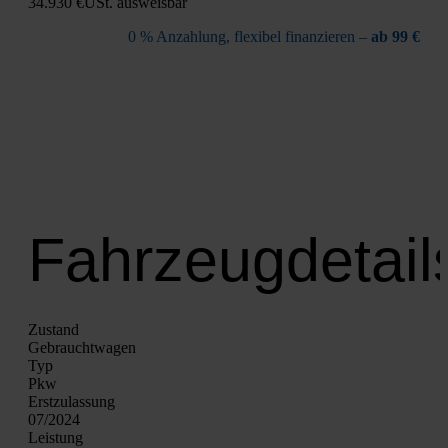
34.930 €
USt. aus­weis­bar
0 % Anzah­lung, fle­xi­bel finan­zie­ren –
ab 99 €
Fahrzeugdetail
Zustand
Gebraucht­wa­gen
Typ
Pkw
Erst­zu­las­sung
07/2024
Leis­tung