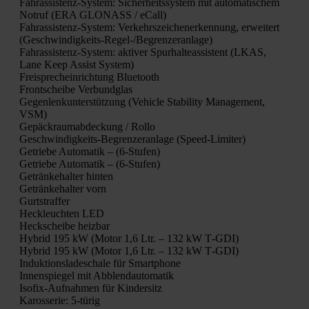
Fahr­as­sis­tenz-Sys­tem: Sicher­heits­sys­tem mit auto­ma­ti­schem
Not­ruf (ERA GLONASS / eCall)
Fahr­as­sis­tenz-Sys­tem: Ver­kehrs­zei­chen­er­ken­nung, erwei­tert
(Geschwin­dig­keits-Regel-/Be­gren­zer­an­la­ge)
Fahr­as­sis­tenz-Sys­tem: akti­ver Spur­hal­te­as­sis­tent (LKAS,
Lane Keep Assist Sys­tem)
Frei­sprech­ein­rich­tung Blue­tooth
Front­schei­be Ver­bund­glas
Gegen­lenk­un­ter­stüt­zung (Vehic­le Sta­bi­li­ty Manage­ment,
VSM)
Gepäck­raum­ab­de­ckung / Rol­lo
Geschwin­dig­keits-Begren­zer­an­la­ge (Speed-Limi­ter)
Getrie­be Auto­ma­tik – (6‑Stufen)
Getrie­be Auto­ma­tik – (6‑Stufen)
Geträn­ke­hal­ter hin­ten
Geträn­ke­hal­ter vorn
Gurt­straf­fer
Heck­leuch­ten LED
Heck­schei­be heiz­bar
Hybrid 195 kW (Motor 1,6 Ltr. – 132 kW T‑GDI)
Hybrid 195 kW (Motor 1,6 Ltr. – 132 kW T‑GDI)
Induk­ti­ons­la­de­scha­le für Smart­phone
Innen­spie­gel mit Abblend­au­to­ma­tik
Iso­fix-Auf­nah­men für Kin­der­sitz
Karos­se­rie: 5‑türig