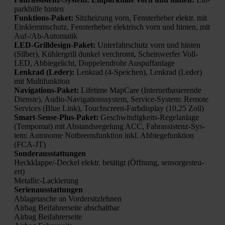
park­hil­fe hin­ten
Funk­ti­ons-Paket:
Sitz­hei­zung vorn, Fens­ter­he­ber elektr. mit
Ein­klemm­schutz, Fens­ter­he­ber elek­trisch vorn und hin­ten, mit
Auf-/Ab-Auto­ma­tik
LED-Grill­de­sign-Paket:
Unter­fahr­schutz vorn und hin­ten
(Sil­ber), Küh­ler­grill dun­kel ver­chromt, Schein­wer­fer Voll-
LED, Abbie­ge­licht, Dop­pel­end­rohr Aus­puff­an­la­ge
Lenk­rad (Leder):
Lenk­rad (4‑Speichen), Lenk­rad (Leder)
mit Mul­ti­funk­ti­on
Navi­ga­ti­ons-Paket:
Life­time Map­Ca­re (Inter­net­ba­sie­ren­de
Diens­te), Audio-Navi­ga­ti­ons­sys­tem, Ser­vice-Sys­tem: Remo­te
Ser­vices (Blue Link), Touch­screen-Farb­dis­play (10,25 Zoll)
Smart-Sen­se-Plus-Paket:
Geschwin­dig­keits-Regel­an­la­ge
(Tem­po­mat) mit Abstands­re­ge­lung ACC, Fahr­as­sis­tenz-Sys­
tem: Auto­no­me Not­brems­funk­ti­on inkl. Abbie­ge­funk­ti­on
(FCA-JT)
Son­der­aus­stat­tun­gen
Heck­klap­pe/-Deckel elektr. betä­tigt (Öff­nung, sen­sor­ge­steu­
ert)
Metal­lic-Lackie­rung
Seri­en­aus­stat­tun­gen
Abla­ge­ta­sche an Vor­der­sitz­leh­nen
Air­bag Bei­fah­rer­sei­te abschalt­bar
Air­bag Bei­fah­rer­sei­te