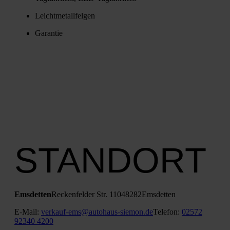
Leicht­me­tall­fel­gen
Garan­tie
STANDORT
Ems­det­ten
Recken­fel­der Str. 110
48282
Ems­det­ten
E‑Mail:
verkauf-ems@autohaus-siemon.de
Tele­fon:
02572
92340 4200