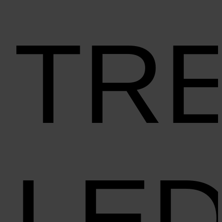
TR
LE