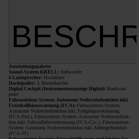
BESCHR
Aus­stat­tungs­pa­ke­te:
Sound-Sys­tem KRELL:
Sub­woo­fer
6 Laut­spre­cher:
Hoch­tö­ner
Dach­spoi­ler:
3. Brems­leuch­te
Digi­tal Cock­pit (Instru­men­ten­an­zei­ge Digi­tal):
Bord­com­
pu­ter
Fahr­as­sis­tenz-Sys­tem: Auto­no­me Not­brems­funk­ti­on inkl.
Front­kol­li­si­ons­war­nung (FCA):
Fahr­as­sis­tenz-Sys­tem:
Auto­no­me Not­brems­funk­ti­on inkl. Fuß­gän­ger­erken­nung
(FCA-Ped.), Fahr­as­sis­tenz-Sys­tem: Auto­no­me Not­brems­funk­
ti­on inkl. Fahr­rad­fah­rer­er­ken­nung (FCA-Cyc.), Fahr­as­sis­tenz-
Sys­tem: Auto­no­me Not­brems­funk­ti­on inkl. Abbie­ge­funk­ti­on
(FCA-JT)
Fahr­as­sis­tenz-Sys­tem: Ein­park­hil­fe vorn und hin­ten:
Ein­