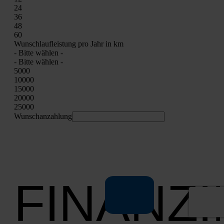
24
36
48
60
Wunsch­lauf­leis­tung pro Jahr in km
- Bit­te wäh­len -
- Bit­te wäh­len -
5000
10000
15000
20000
25000
Wunschan­zah­lung
FINANZ