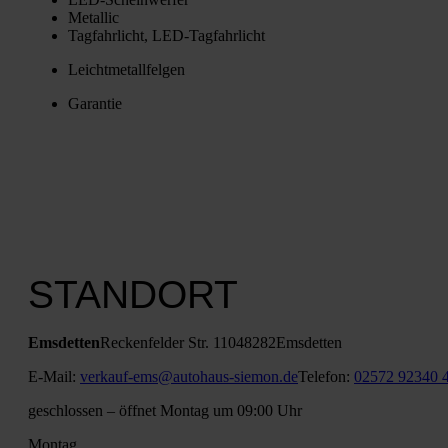
Metal­lic
Tag­fahr­licht, LED-Tag­fahr­licht
Leicht­me­tall­fel­gen
Garan­tie
STANDORT
Ems­det­ten
Recken­fel­der Str. 110
48282
Ems­det­ten
E‑Mail:
verkauf-ems@autohaus-siemon.de
Tele­fon:
02572 92340 
geschlos­sen
– öff­net Mon­tag um 09:00 Uhr
Mon­tag