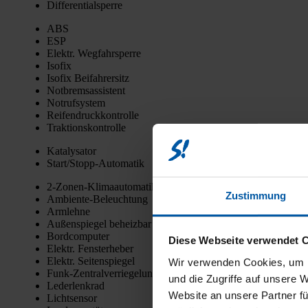
Dif­fe­ren­ti­al­sper­re
ABS
ESP
Elektr. Weg­fahr­sper­re
Iso­fix
Iso­fix Bei­fah­rer­sitz
Not­brems­as­sis­tent
Not­ruf­sys­tem
Rei­fen­druck­kon­trol­le
Trak­ti­ons­kon­trol­le
Kata­ly­sa­tor
Star­t/­Stopp-Auto­ma­tik
2‑Zo­nen-Kli­ma­au­to­ma­tik
Zustimmung
Ambi­en­te-Beleuch­tung
Arm­leh­ne
Außen­spie­gel beheiz­bar
Bord­com­pu­ter
Diese Webseite verwendet 
Elektr. Fens­ter­he­ber
Elektr. Sei­ten­spie­gel
Wir verwenden Cookies, um I
Funk-Zen­tral­ver­rie­ge­lung
und die Zugriffe auf unsere 
Leder­lenk­rad
Website an unsere Partner fü
Licht­sen­sor