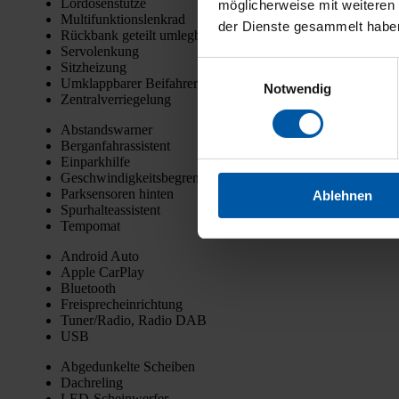
Lor­do­sen­stüt­ze
möglicherweise mit weiteren
Mul­ti­funk­ti­ons­lenk­rad
der Dienste gesammelt habe
Rück­bank geteilt umleg­bar
Ser­vo­len­kung
Sitz­hei­zung
Einwilligungsauswahl
Umklapp­ba­rer Bei­fah­rer­sitz
Notwendig
Zen­tral­ver­rie­ge­lung
Abstands­war­ner
Berg­an­fahr­as­sis­tent
Ein­park­hil­fe
Geschwin­dig­keits­be­gren­zer
Park­sen­so­ren hin­ten
Ablehnen
Spur­hal­te­as­sis­tent
Tem­po­mat
Android Auto
Apple Car­Play
Blue­tooth
Frei­sprech­ein­rich­tung
Tuner/Radio, Radio DAB
USB
Abge­dun­kel­te Schei­ben
Dach­re­ling
LED-Schein­wer­fer