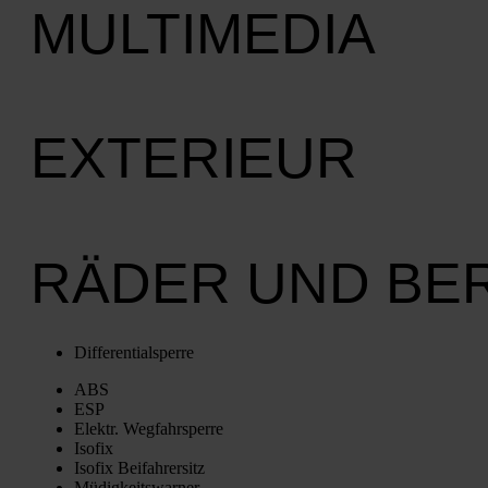
MULTIMEDIA
EXTERIEUR
RÄDER UND BE
Dif­fe­ren­ti­al­sper­re
ABS
ESP
Elektr. Weg­fahr­sper­re
Iso­fix
Iso­fix Bei­fah­rer­sitz
Müdig­keits­war­ner