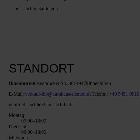
Leicht­me­tall­fel­gen
STANDORT
Ibben­bü­ren
Osna­brü­cker Str. 301
49479
Ibben­bü­ren
E‑Mail:
verkauf-ibb@autohaus-siemon.de
Tele­fon:
+49 5451 9910
geöff­net
– schließt um 18:00 Uhr
Mon­tag
09:00–18:00
Diens­tag
09:00–18:00
Mitt­woch