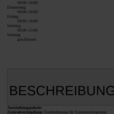
09:00–18:00
Don­ners­tag
09:00–18:00
Frei­tag
09:00–18:00
Sams­tag
09:00–13:00
Sonn­tag
geschlos­sen
BESCHREIBUN
Aus­stat­tungs­pa­ke­te:
Zen­tral­ver­rie­ge­lung:
Fern­be­die­nung für Zen­tral­ver­rie­ge­lung