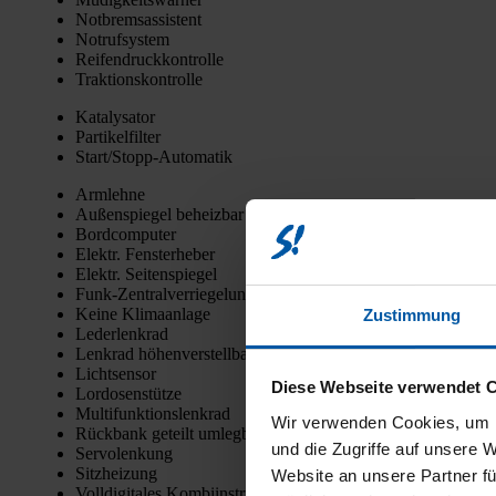
Not­brems­as­sis­tent
Not­ruf­sys­tem
Rei­fen­druck­kon­trol­le
Trak­ti­ons­kon­trol­le
Kata­ly­sa­tor
Par­ti­kel­fil­ter
Star­t/­Stopp-Auto­ma­tik
Arm­leh­ne
Außen­spie­gel beheiz­bar
Bord­com­pu­ter
Elektr. Fens­ter­he­ber
Elektr. Sei­ten­spie­gel
Funk-Zen­tral­ver­rie­ge­lung
Kei­ne Kli­ma­an­la­ge
Zustimmung
Leder­lenk­rad
Lenk­rad höhen­ver­stell­bar
Licht­sen­sor
Diese Webseite verwendet 
Lor­do­sen­stüt­ze
Mul­ti­funk­ti­ons­lenk­rad
Wir verwenden Cookies, um I
Rück­bank geteilt umleg­bar
und die Zugriffe auf unsere 
Ser­vo­len­kung
Sitz­hei­zung
Website an unsere Partner fü
Voll­di­gi­ta­les Kom­bi­in­stru­ment