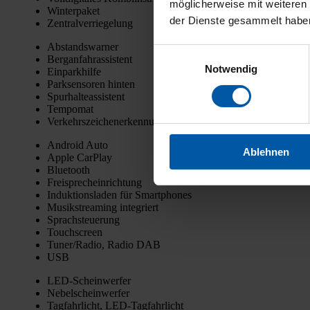
möglicherweise mit weiteren
Win­ter­pa­ket
der Dienste gesammelt habe
Zen­tral­ver­rie­ge­lung
Abstands­war­ner
Einwilligungsauswahl
Berg­an­fahr­as­sis­tent
Notwendig
Ein­park­hil­fe
Park­sen­so­ren hin­ten
Spur­hal­te­as­sis­tent
Tem­po­mat
Ver­kehrs­zei­chen­er­ken­nung
Android Auto
Ablehnen
Apple Car­Play
Blue­tooth
Frei­sprech­ein­rich­tung
Induk­ti­ons­la­den für Smart­phones
Musik­strea­ming inte­griert
Sprach­steue­rung
Touch­screen
Tuner/Radio, Radio DAB
USB
LED-Schein­wer­fer
Nebel­schein­wer­fer
Tag­fahr­licht, LED-Tag­fahr­licht