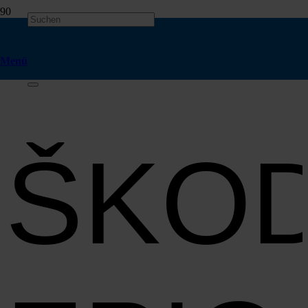
Ener­gie­ver­brauch nach WLTP in kWh/100km, kom­bi­niert: 13,9 kWh. CO
-Emis­si­on, kom­bi­niert: 0 g/km,
2
CO
-Klas­se: A*
2
Menü
ŠKO