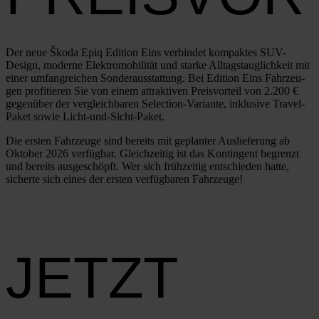
Der neue Ško­da Epiq Edi­ti­on Eins ver­bin­det kom­pak­tes SUV-
Design, moder­ne Elek­tro­mo­bi­li­tät und star­ke All­tags­taug­lich­keit mit
einer umfang­rei­chen Son­der­aus­stat­tung. Bei Edi­ti­on Eins Fahr­zeu­
gen pro­fi­tie­ren Sie von einem attrak­ti­ven Preis­vor­teil von 2.200 €
gegen­über der ver­gleich­ba­ren Sel­ec­­ti­on-Vari­an­­te, inklu­si­ve Tra­­vel-
Paket sowie Licht-und-Sicht-Paket.
Die ers­ten Fahr­zeu­ge sind bereits mit geplan­ter Aus­lie­fe­rung ab
Okto­ber 2026 ver­füg­bar. Gleich­zei­tig ist das Kon­tin­gent begrenzt
und bereits aus­ge­schöpft. Wer sich früh­zei­tig ent­schie­den hat­te,
sicher­te sich eines der ers­ten ver­füg­ba­ren Fahr­zeu­ge!
JETZT