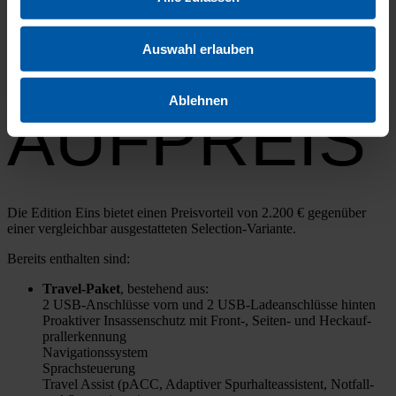
OHNE
Auswahl erlauben
Ablehnen
AUFPREIS
Die Edi­ti­on Eins bie­tet einen Preis­vor­teil von 2.200 € gegen­über
einer ver­gleich­bar aus­ge­stat­te­ten Sel­ec­­ti­on-Vari­an­­te.
Bereits ent­hal­ten sind:
Tra­­vel-Paket
, bestehend aus:
2 USB-Anschlüs­­se vorn und 2 USB-Lade­an­­schlüs­­se hin­ten
Pro­ak­ti­ver Insas­sen­schutz mit Front‑, Sei­­ten- und Heck­auf­
pral­ler­ken­nung
Navi­ga­ti­ons­sys­tem
Sprach­steue­rung
Tra­vel Assist (pACC, Adap­ti­ver Spur­hal­te­as­sis­tent, Not­­fall-