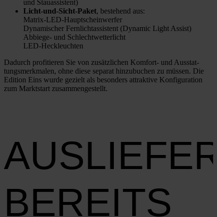
und Stau­as­sis­tent)
Licht-und-Sicht-Paket
, bestehend aus:
Matrix-LED-Haup­t­­schein­­wer­­fer
Dyna­mi­scher Fern­licht­as­sis­tent (Dyna­mic Light Assist)
Abbie­­ge- und Schlecht­wet­ter­licht
LED-Heck­­leuch­­ten
Dadurch pro­fi­tie­ren Sie von zusätz­li­chen Kom­­fort- und Aus­stat­
tungs­merk­ma­len, ohne die­se sepa­rat hin­zu­bu­chen zu müs­sen. Die
Edi­ti­on Eins wur­de gezielt als beson­ders attrak­ti­ve Kon­fi­gu­ra­ti­on
zum Markt­start zusam­men­ge­stellt.
AUSLIEFE
BEREITS