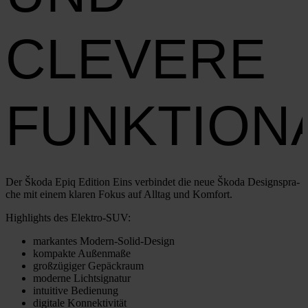
CLEVERE
FUNKTION
Der Ško­da Epiq Edi­ti­on Eins ver­bin­det die neue Ško­da Design­spra­
che mit einem kla­ren Fokus auf All­tag und Kom­fort.
High­lights des Elek­­t­ro-SUV:
mar­kan­tes Modern-Solid-Design
kom­pak­te Außen­ma­ße
groß­zü­gi­ger Gepäck­raum
moder­ne Licht­si­gna­tur
intui­ti­ve Bedie­nung
digi­ta­le Kon­nek­ti­vi­tät