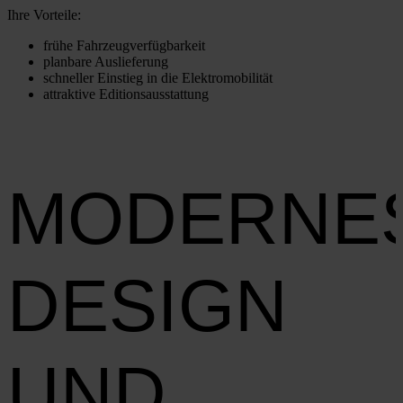
Ihre Vor­tei­le:
frü­he Fahr­zeug­ver­füg­bar­keit
plan­ba­re Aus­lie­fe­rung
schnel­ler Ein­stieg in die Elek­tro­mo­bi­li­tät
attrak­ti­ve Edi­ti­ons­aus­stat­tung
MODERNE
DESIGN
UND