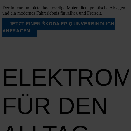
Der Innen­raum bie­tet hoch­wer­ti­ge Mate­ria­li­en, prak­ti­sche Abla­gen
und ein moder­nes Fahr­erleb­nis für All­tag und Frei­zeit.
JETZT EINEN ŠKO­DA EPIQ UNVER­BIND­LICH
ANFRA­GEN
ELEKTROM
FÜR DEN