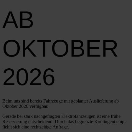
AB
OKTOBER
2026
Beim uns sind bereits Fahr­zeu­ge mit geplan­ter Aus­lie­fe­rung ab
Okto­ber 2026 ver­füg­bar.
Gera­de bei stark nach­ge­frag­ten Elek­tro­fahr­zeu­gen ist eine frü­he
Reser­vie­rung ent­schei­dend. Durch das begrenz­te Kon­tin­gent emp­
fiehlt sich eine recht­zei­ti­ge Anfra­ge.