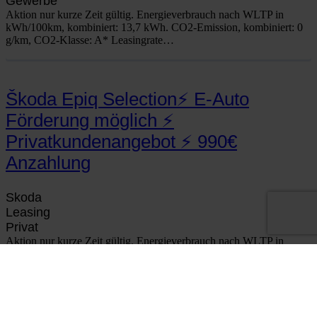
Gewer­be
Akti­on nur kur­ze Zeit gül­tig. Ener­gie­ver­brauch nach WLTP in
kWh/100km, kom­bi­niert: 13,7 kWh. CO2-Emis­­si­on, kom­bi­niert: 0
g/km, CO2-Klas­­se: A* Lea­sing­ra­te…
Škoda Epiq Selection⚡ E‑Auto
Förderung möglich ⚡
Privatkundenangebot ⚡ 990€
Anzahlung
Sko­da
Lea­sing
Pri­vat
Akti­on nur kur­ze Zeit gül­tig. Ener­gie­ver­brauch nach WLTP in
kWh/100km, kom­bi­niert: 13,9 kWh. CO2-Emis­­si­on, kom­bi­niert: 0
g/km, CO2-Klas­­se: A* Lea­sing­ra­te…