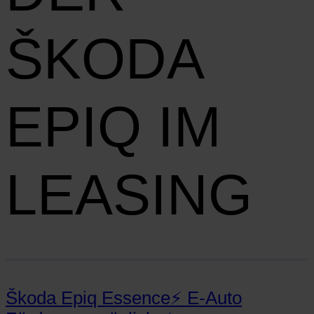
ŠKODA
EPIQ IM
LEASING
Škoda Epiq Essence⚡ E‑Auto