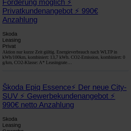
Förderung möglich ⚡
Privatkundenangebot ⚡ 990€
Anzahlung
Sko­da
Lea­sing
Pri­vat
Akti­on nur kur­ze Zeit gül­tig. Ener­gie­ver­brauch nach WLTP in
kWh/100km, kom­bi­niert: 13,7 kWh. CO2-Emis­­si­on, kom­bi­niert: 0
g/km, CO2-Klas­­se: A* Lea­sing­ra­te…
Škoda Epiq Essence⚡ Der neue City-
SUV ⚡ Gewerbekundenangebot ⚡
990€ netto Anzahlung
Sko­da
Lea­sing