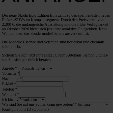
Der neue Ško­da Epiq Edi­ti­on Eins zählt zu den span­nends­ten neu­en
Elek­­t­ro-SUVs im Kom­pakt­seg­ment. Durch den Preis­vor­teil von
2.200 €, die umfang­rei­che Aus­stat­tung und die frü­he Ver­füg­bar­keit
ab Okto­ber 2026 bie­tet sich jetzt eine attrak­ti­ve Gele­gen­heit. Kein
Wun­der, dass das Son­der­mo­dell bereits aus­ver­kauft ist.
Die Model­le Essence und Sel­ec­tion sind bestell­bar und eben­falls
sehr beliebt.
Sichern Sie sich jetzt Ihr Fahr­zeug beim Auto­haus Sie­mon und las­
sen Sie sich per­sön­lich bera­ten.
Anre­de
*
Vor­na­me
*
Nach­na­me
*
E‑Mail
*
Tele­fon
*
Wohn­ort
*
Ich bin …
Wie sind Sie auf uns auf­merk­sam gewor­den?
*
Kon­fi­gu­ra­ti­ons ID (Optio­nal)