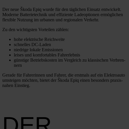
Der neue Ško­da Epiq wur­de für den täg­li­chen Ein­satz ent­wi­ckelt.
Moder­ne Bat­te­rie­tech­nik und effi­zi­en­te Lade­op­tio­nen ermög­li­chen
fle­xi­ble Nut­zung im urba­nen und regio­na­len Ver­kehr.
Zu den wich­tigs­ten Vor­tei­len zäh­len:
hohe elek­tri­sche Reich­wei­te
schnel­les DC-Laden
nied­ri­ge loka­le Emis­sio­nen
lei­ses und kom­for­ta­bles Fahr­erleb­nis
güns­ti­ge Betriebs­kos­ten im Ver­gleich zu klas­si­schen Ver­bren­
nern
Gera­de für Fah­re­rin­nen und Fah­rer, die erst­mals auf ein Elek­tro­au­to
umstei­gen möch­ten, bie­tet der Ško­da Epiq einen beson­ders pra­xis­
na­hen Ein­stieg.
DER