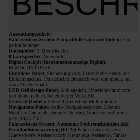
BESCHR
Aus­stat­tungs­pa­ke­te:
Fahr­as­sis­tenz-Sys­tem: Ein­park­hil­fe vorn und hin­ten:
Ein­
park­hil­fe hin­ten
Dach­spoi­ler:
3. Brems­leuch­te
8 Laut­spre­cher:
Sub­woo­fer
Digi­tal Cock­pit (Instru­men­ten­an­zei­ge Digi­tal):
BORDCOMPUTER
Funk­ti­ons-Paket:
Sitz­hei­zung vorn, Fens­ter­he­ber elektr. mit
Ein­klemm­schutz, Fens­ter­he­ber elek­trisch vorn und hin­ten, mit
Auf-/Ab-Auto­ma­tik
LED-Grill­de­sign-Paket:
Abbie­ge­licht, Unter­fahr­schutz vorn
und hin­ten (sil­ber), Schein­wer­fer Voll-LED
Lenk­rad (Leder):
Lenk­rad (Leder) mit Mul­ti­funk­ti­on
Navi­ga­ti­ons-Paket:
Audio-Navi­ga­ti­ons­sys­tem, Life­time
Map­Ca­re (Inter­net­ba­sie­ren­de Diens­te), Touch­screen-Farb­dis­
play (10,25 Zoll)
Fahr­as­sis­tenz-Sys­tem: Auto­no­me Not­brems­funk­ti­on inkl.
Front­kol­li­si­ons­war­nung (FCA):
Fahr­as­sis­tenz-Sys­tem:
Quer­ver­kehrs-Assis­tent vorn (Kreu­zungs-Assis­tent), Fahr­as­