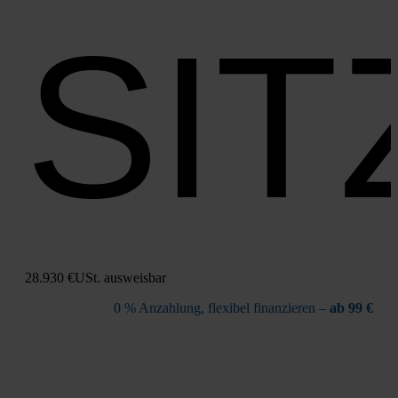
SIT
28.930 €
USt. aus­weis­bar
0 % Anzah­lung, fle­xi­bel finan­zie­ren –
ab 99 €