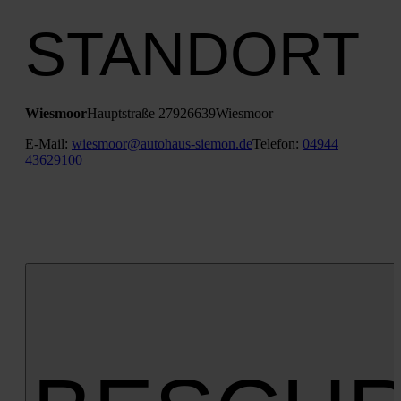
STANDORT
Wies­moor
Haupt­stra­ße 279
26639
Wies­moor
E‑Mail:
wiesmoor@autohaus-siemon.de
Tele­fon:
04944
43629100