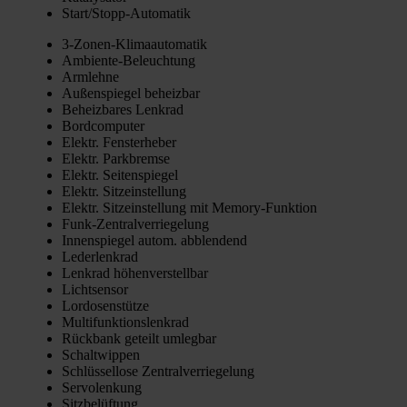
Star­t/­Stopp-Auto­ma­tik
3‑Zo­nen-Kli­ma­au­to­ma­tik
Ambi­en­te-Beleuch­tung
Arm­leh­ne
Außen­spie­gel beheiz­bar
Beheiz­ba­res Lenk­rad
Bord­com­pu­ter
Elektr. Fens­ter­he­ber
Elektr. Park­brem­se
Elektr. Sei­ten­spie­gel
Elektr. Sitz­ein­stel­lung
Elektr. Sitz­ein­stel­lung mit Memo­ry-Funk­ti­on
Funk-Zen­tral­ver­rie­ge­lung
Innen­spie­gel autom. abblen­dend
Leder­lenk­rad
Lenk­rad höhen­ver­stell­bar
Licht­sen­sor
Lor­do­sen­stüt­ze
Mul­ti­funk­ti­ons­lenk­rad
Rück­bank geteilt umleg­bar
Schalt­wip­pen
Schlüs­sel­lo­se Zen­tral­ver­rie­ge­lung
Ser­vo­len­kung
Sitz­be­lüf­tung