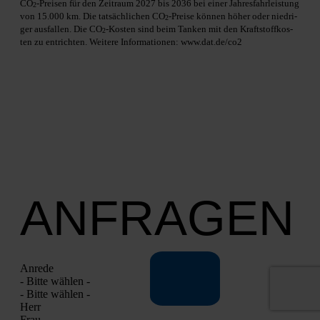
CO
-Prei­sen für den Zeit­raum 2027 bis 2036 bei einer Jah­res­fahr­leis­tung
2
von 15.000 km. Die tat­säch­li­chen CO
-Prei­se kön­nen höher oder nied­ri­
2
ger aus­fal­len. Die CO
-Kos­ten sind beim Tan­ken mit den Kraft­stoff­kos­
2
ten zu ent­rich­ten. Wei­te­re Infor­ma­tio­nen: www.dat.de/co2
ANFRAGEN
Anre­de
- Bit­te wäh­len -
- Bit­te wäh­len -
Herr
Frau