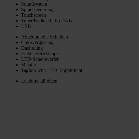
Sound­sys­tem
Sprach­steue­rung
Touch­screen
Tuner/Radio, Radio DAB
USB
Abge­dun­kel­te Schei­ben
Color­ver­gla­sung
Dach­re­ling
Elektr. Heck­klap­pe
LED-Schein­wer­fer
Metal­lic
Tag­fahr­licht, LED-Tag­fahr­licht
Leicht­me­tall­fel­gen