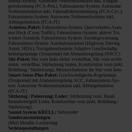
sis­tenz-Sys­tem: Auto­no­me Not­brems­funk­ti­on inkl. Fuß­gän­
ger­erken­nung (FCA-Ped.), Fahr­as­sis­tenz-Sys­tem: Auto­no­me
Not­brems­funk­ti­on inkl. Fahr­rad­fah­rer­er­ken­nung (FCA-Cyc.),
Fahr­as­sis­tenz-Sys­tem: Auto­no­me Not­brems­funk­ti­on inkl.
Abbie­ge­funk­ti­on (FCA-JT)
Assis­tenz-Paket:
Fahr­as­sis­tenz-Sys­tem: Quer­ver­kehrs-Assis­
tent Heck (Cross Traf­fic), Fahr­as­sis­tenz-Sys­tem: akti­ver Tot­
win­kel-Assis­tent, Fahr­as­sis­tenz-Sys­tem: Aus­stiegs­war­nung,
Fahr­as­sis­tenz-Sys­tem: Auto­bahn­as­sis­tent (High­way Dri­ving
Assist, HDA), Navi­ga­ti­ons­ba­sier­te Adap­ti­ve Geschwin­dig­
keits­re­gel­an­la­ge (Tem­po­mat) mit Abstands­re­ge­lung (NSCC)
Sitz-Paket:
Sitz vorn links elektr. ver­stell­bar, Sitz vorn rechts
elektr. ver­stell­bar, Sitz­hei­zung hin­ten, Kom­fort­sit­ze vorn (inkl.
Belüf­tung / Sitz­hei­zung), Memo­ry­funk­ti­on für Sitz vorn links
Smart-Sen­se-Plus-Paket:
Geschwin­dig­keits-Regel­an­la­ge
(Tem­po­mat) mit Abstands­re­ge­lung ACC, Fahr­as­sis­tenz-Sys­
tem: Auto­no­me Not­brems­funk­ti­on inkl. Abbie­ge­funk­ti­on
(FCA-JT)
Sitz­be­zug / Pols­te­rung: Leder:
Sitz­hei­zung vorn, Hand­
brems­he­bel­griff Leder, Kom­fort­sit­ze vorn (inkl. Belüf­tung /
Sitz­hei­zung)
Sound-Sys­tem KRELL:
Sub­woo­fer
Son­der­aus­stat­tun­gen
(Met) Metal­lic-Lackie­rung
Seri­en­aus­stat­tun­gen