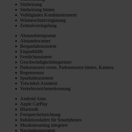
Sitz­hei­zung
Sitz­hei­zung hin­ten
Voll­di­gi­ta­les Kom­bi­in­stru­ment
Wär­me­schutz­ver­gla­sung
Zen­tral­ver­rie­ge­lung
Abstands­tem­po­mat
Abstands­war­ner
Berg­an­fahr­as­sis­tent
Ein­park­hil­fe
Fern­licht­as­sis­tent
Geschwin­dig­keits­be­gren­zer
Park­sen­so­ren vor­ne, Park­sen­so­ren hin­ten, Kame­ra
Regen­sen­sor
Spur­hal­te­as­sis­tent
Tot­win­kel-Assis­tent
Ver­kehrs­zei­chen­er­ken­nung
Android Auto
Apple Car­Play
Blue­tooth
Frei­sprech­ein­rich­tung
Induk­ti­ons­la­den für Smart­phones
Musik­strea­ming inte­griert
Navi­ga­ti­ons­sys­tem