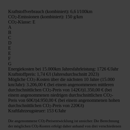
Kraft­stoff­ver­brauch (kom­bi­niert):
6,6 l/100km
CO
-Emis­sio­nen (kom­bi­niert):
150 g/km
2
CO
-Klas­se:
E
2
A
B
C
D
E
E
F
G
Ener­gie­kos­ten bei 15.000km Jah­res­fahr­leis­tung:
1726 €/Jahr
Kraft­stoff­preis:
1,74 €/l (Jah­res­durch­schnitt 2023)
Mög­li­che CO
-Kos­ten über die nächs­ten 10 Jah­re (15.000
2
km/Jahr):
3.206,00 € (bei einem ange­nom­me­nen mitt­le­ren
durch­schnitt­li­chen CO
-Preis von 142€/t)
1.350,00 € (bei
2
einem ange­nom­me­nen nied­ri­gen durch­schnitt­li­chen CO
-
2
Preis von 60€/t)
4.950,00 € (bei einem ange­nom­me­nen hohen
durch­schnitt­li­chen CO
-Preis von 220€/t)
2
Kraft­fahr­zeug­steu­er:
153 €/Jahr
Die ange­nom­me­ne CO
-Preis­ent­wick­lung ist unsi­cher. Die Berech­nung
2
der mög­li­chen CO
-Kos­ten erfolgt daher anhand von drei ver­schie­de­nen
2