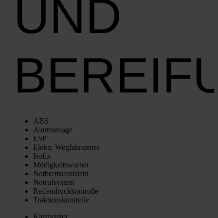
UND
BEREIF
ABS
Alarm­an­la­ge
ESP
Elektr. Weg­fahr­sper­re
Iso­fix
Müdig­keits­war­ner
Not­brems­as­sis­tent
Not­ruf­sys­tem
Rei­fen­druck­kon­trol­le
Trak­ti­ons­kon­trol­le
Kata­ly­sa­tor