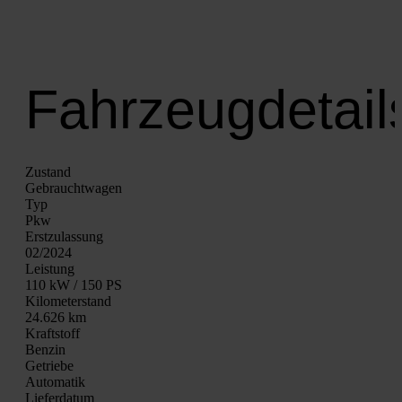
Fahrzeugdetail
Zustand
Gebraucht­wa­gen
Typ
Pkw
Erst­zu­las­sung
02/2024
Leis­tung
110 kW / 150 PS
Kilo­me­ter­stand
24.626 km
Kraft­stoff
Ben­zin
Getrie­be
Auto­ma­tik
Lie­fer­da­tum