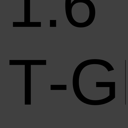
1.6
T‑G