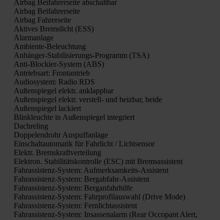
Air­bag Bei­fah­rer­sei­te abschalt­bar
Air­bag Bei­fah­rer­sei­te
Air­bag Fah­rer­sei­te
Akti­ves Brems­licht (ESS)
Alarm­an­la­ge
Ambi­en­te-Beleuch­tung
Anhän­ger-Sta­bi­li­sie­rungs-Pro­gramm (TSA)
Anti-Blo­ckier-Sys­tem (ABS)
Antriebs­art: Front­an­trieb
Audio­sys­tem: Radio RDS
Außen­spie­gel elektr. anklapp­bar
Außen­spie­gel elektr. ver­stell- und heiz­bar, bei­de
Außen­spie­gel lackiert
Blink­leuch­te in Außen­spie­gel inte­griert
Dach­re­ling
Dop­pel­end­rohr Aus­puff­an­la­ge
Ein­schalt­au­to­ma­tik für Fahr­licht / Licht­sen­sor
Elektr. Brems­kraft­ver­tei­lung
Elek­tron. Sta­bi­li­täts­kon­trol­le (ESC) mit Brems­as­sis­tent
Fahr­as­sis­tenz-Sys­tem: Auf­merk­sam­keits-Assis­tent
Fahr­as­sis­tenz-Sys­tem: Berg­ab­fahr-Assis­tent
Fahr­as­sis­tenz-Sys­tem: Berg­an­fahr­hil­fe
Fahr­as­sis­tenz-Sys­tem: Fahr­pro­fil­aus­wahl (Dri­ve Mode)
Fahr­as­sis­tenz-Sys­tem: Fern­licht­as­sis­tent
Fahr­as­sis­tenz-Sys­tem: Insas­sen­alarm (Rear Occo­pant Alert,