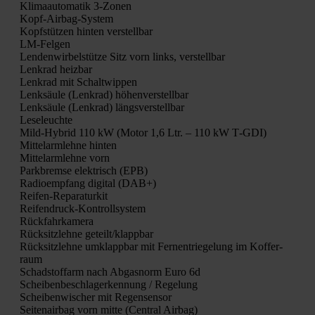
Kli­ma­au­to­ma­tik 3‑Zonen
Kopf-Air­bag-Sys­tem
Kopf­stüt­zen hin­ten ver­stell­bar
LM-Fel­gen
Len­den­wir­bel­stüt­ze Sitz vorn links, ver­stell­bar
Lenk­rad heiz­bar
Lenk­rad mit Schalt­wip­pen
Lenk­säu­le (Lenk­rad) höhen­ver­stell­bar
Lenk­säu­le (Lenk­rad) längs­ver­stell­bar
Lese­leuch­te
Mild-Hybrid 110 kW (Motor 1,6 Ltr. – 110 kW T‑GDI)
Mit­tel­arm­leh­ne hin­ten
Mit­tel­arm­leh­ne vorn
Park­brem­se elek­trisch (EPB)
Radio­emp­fang digi­tal (DAB+)
Rei­fen-Repa­ra­tur­kit
Rei­fen­druck-Kon­troll­sys­tem
Rück­fahr­ka­me­ra
Rück­sitz­leh­ne geteilt/klappbar
Rück­sitz­leh­ne umklapp­bar mit Fer­n­ent­rie­ge­lung im Kof­fer­
raum
Schad­stoff­arm nach Abgas­norm Euro 6d
Schei­ben­be­schla­ger­ken­nung / Rege­lung
Schei­ben­wi­scher mit Regen­sen­sor
Sei­ten­air­bag vorn mit­te (Cen­tral Air­bag)