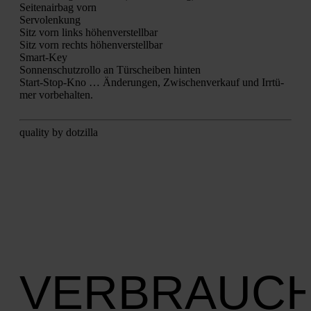
Sei­ten­air­bag vorn
Ser­vo­len­kung
Sitz vorn links höhen­ver­stell­bar
Sitz vorn rechts höhen­ver­stell­bar
Smart-Key
Son­nen­schutz­rol­lo an Tür­schei­ben hin­ten
Start-Stop-Kno … Ände­run­gen, Zwi­schen­ver­kauf und Irr­tü­
mer vor­be­hal­ten.
qua­li­ty by dot­zil­la
VERBRAUC