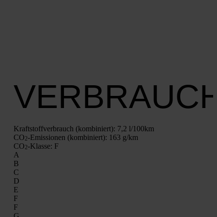
VERBRAUC
Kraft­stoff­ver­brauch (kom­bi­niert):
7,2 l/100km
CO
-Emis­sio­nen (kom­bi­niert):
163 g/km
2
CO
-Klas­se:
F
2
A
B
C
D
E
F
F
G