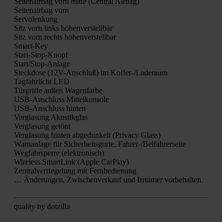
Sei­ten­air­bag vorn mit­te (Cen­tral Air­bag)
Sei­ten­air­bag vorn
Ser­vo­len­kung
Sitz vorn links höhen­ver­stell­bar
Sitz vorn rechts höhen­ver­stell­bar
Smart-Key
Start-Stop-Knopf
Star­t/S­top-Anla­ge
Steck­do­se (12V-Anschluß) im Kof­fer-/La­de­raum
Tag­fahr­licht LED
Tür­grif­fe außen Wagen­far­be
USB-Anschluss Mit­tel­kon­so­le
USB-Anschluss hin­ten
Ver­gla­sung Akus­tik­glas
Ver­gla­sung getönt
Ver­gla­sung hin­ten abge­dun­kelt (Pri­va­cy Glass)
Warn­an­la­ge für Sicher­heits­gur­te, Fah­rer-/Bei­fah­rer­sei­te
Weg­fahr­sper­re (elek­tro­nisch)
Wire­less Smart­Link (Apple Car­Play)
Zen­tral­ver­rie­ge­lung mit Fern­be­die­nung
… Ände­run­gen, Zwi­schen­ver­kauf und Irr­tü­mer vor­be­hal­ten.
qua­li­ty by dot­zil­la