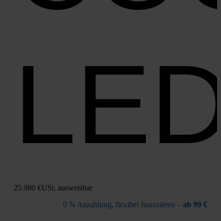
LE
25.980 €
USt. aus­weis­bar
0 % Anzah­lung, fle­xi­bel finan­zie­ren –
ab 99 €