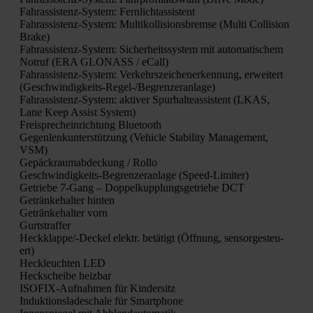
Fahr­as­sis­tenz-Sys­tem: Fern­licht­as­sis­tent
Fahr­as­sis­tenz-Sys­tem: Mul­ti­kol­li­si­ons­brem­se (Mul­ti Col­li­si­on
Bra­ke)
Fahr­as­sis­tenz-Sys­tem: Sicher­heits­sys­tem mit auto­ma­ti­schem
Not­ruf (ERA GLONASS / eCall)
Fahr­as­sis­tenz-Sys­tem: Ver­kehrs­zei­chen­er­ken­nung, erwei­tert
(Geschwin­dig­keits-Regel-/Be­gren­zer­an­la­ge)
Fahr­as­sis­tenz-Sys­tem: akti­ver Spur­hal­te­as­sis­tent (LKAS,
Lane Keep Assist Sys­tem)
Frei­sprech­ein­rich­tung Blue­tooth
Gegen­lenk­un­ter­stüt­zung (Vehic­le Sta­bi­li­ty Manage­ment,
VSM)
Gepäck­raum­ab­de­ckung / Rol­lo
Geschwin­dig­keits-Begren­zer­an­la­ge (Speed-Limi­ter)
Getrie­be 7‑Gang – Dop­pel­kupp­lungs­ge­trie­be DCT
Geträn­ke­hal­ter hin­ten
Geträn­ke­hal­ter vorn
Gurt­straf­fer
Heck­klap­pe/-Deckel elektr. betä­tigt (Öff­nung, sen­sor­ge­steu­
ert)
Heck­leuch­ten LED
Heck­schei­be heiz­bar
ISO­FIX-Auf­nah­men für Kin­der­sitz
Induk­ti­ons­la­de­scha­le für Smart­phone