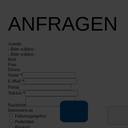
ANFRAGEN
Anre­de
- Bit­te wäh­len -
- Bit­te wäh­len -
Herr
Frau
Divers
Name *
E‑Mail *
Fir­ma
Tele­fon *
Nach­richt
Inter­es­siert an
Fahr­zeug­an­ge­bot
Pro­be­fahrt
Rück­ruf