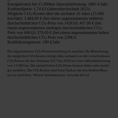
Ener­gie­kos­ten bei 15.000km Jah­res­fahr­leis­tung:
1883 €/Jahr
Kraft­stoff­preis:
1,74 €/l (Jah­res­durch­schnitt 2023)
Mög­li­che CO
-Kos­ten über die nächs­ten 10 Jah­re (15.000
2
km/Jahr):
3.484,00 € (bei einem ange­nom­me­nen mitt­le­ren
durch­schnitt­li­chen CO
-Preis von 142€/t)
1.467,00 € (bei
2
einem ange­nom­me­nen nied­ri­gen durch­schnitt­li­chen CO
-
2
Preis von 60€/t)
5.379,00 € (bei einem ange­nom­me­nen hohen
durch­schnitt­li­chen CO
-Preis von 220€/t)
2
Kraft­fahr­zeug­steu­er:
189 €/Jahr
Die ange­nom­me­ne CO
-Preis­ent­wick­lung ist unsi­cher. Die Berech­nung
2
der mög­li­chen CO
-Kos­ten erfolgt daher anhand von drei ver­schie­de­nen
2
CO
-Prei­sen für den Zeit­raum 2027 bis 2036 bei einer Jah­res­fahr­leis­tung
2
von 15.000 km. Die tat­säch­li­chen CO
-Prei­se kön­nen höher oder nied­ri­
2
ger aus­fal­len. Die CO
-Kos­ten sind beim Tan­ken mit den Kraft­stoff­kos­
2
ten zu ent­rich­ten. Wei­te­re Infor­ma­tio­nen: www.dat.de/co2