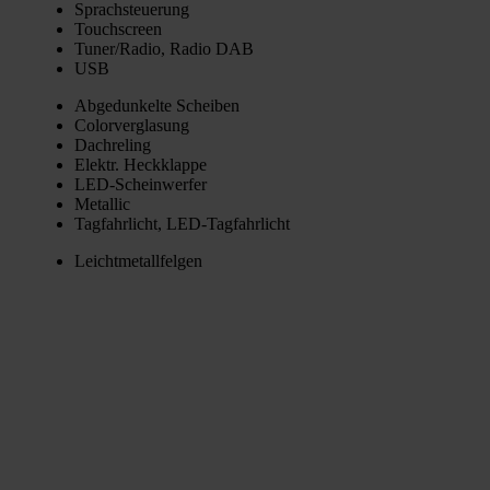
Sprach­steue­rung
Touch­screen
Tuner/Radio, Radio DAB
USB
Abge­dun­kel­te Schei­ben
Color­ver­gla­sung
Dach­re­ling
Elektr. Heck­klap­pe
LED-Schein­wer­fer
Metal­lic
Tag­fahr­licht, LED-Tag­fahr­licht
Leicht­me­tall­fel­gen