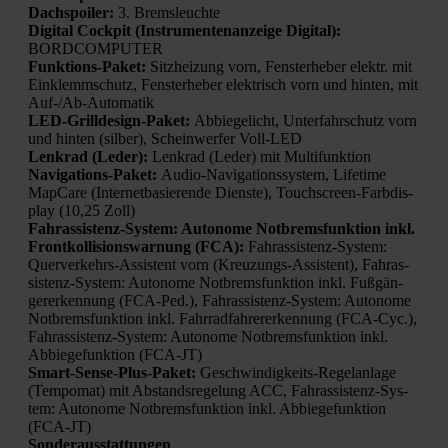
Dach­spoi­ler:
3. Brems­leuch­te
Digi­tal Cock­pit (Instru­men­ten­an­zei­ge Digi­tal):
BORDCOMPUTER
Funk­ti­ons-Paket:
Sitz­hei­zung vorn, Fens­ter­he­ber elektr. mit
Ein­klemm­schutz, Fens­ter­he­ber elek­trisch vorn und hin­ten, mit
Auf-/Ab-Auto­ma­tik
LED-Grill­de­sign-Paket:
Abbie­ge­licht, Unter­fahr­schutz vorn
und hin­ten (sil­ber), Schein­wer­fer Voll-LED
Lenk­rad (Leder):
Lenk­rad (Leder) mit Mul­ti­funk­ti­on
Navi­ga­ti­ons-Paket:
Audio-Navi­ga­ti­ons­sys­tem, Life­time
Map­Ca­re (Inter­net­ba­sie­ren­de Diens­te), Touch­screen-Farb­dis­
play (10,25 Zoll)
Fahr­as­sis­tenz-Sys­tem: Auto­no­me Not­brems­funk­ti­on inkl.
Front­kol­li­si­ons­war­nung (FCA):
Fahr­as­sis­tenz-Sys­tem:
Quer­ver­kehrs-Assis­tent vorn (Kreu­zungs-Assis­tent), Fahr­as­
sis­tenz-Sys­tem: Auto­no­me Not­brems­funk­ti­on inkl. Fuß­gän­
ger­erken­nung (FCA-Ped.), Fahr­as­sis­tenz-Sys­tem: Auto­no­me
Not­brems­funk­ti­on inkl. Fahr­rad­fah­rer­er­ken­nung (FCA-Cyc.),
Fahr­as­sis­tenz-Sys­tem: Auto­no­me Not­brems­funk­ti­on inkl.
Abbie­ge­funk­ti­on (FCA-JT)
Smart-Sen­se-Plus-Paket:
Geschwin­dig­keits-Regel­an­la­ge
(Tem­po­mat) mit Abstands­re­ge­lung ACC, Fahr­as­sis­tenz-Sys­
tem: Auto­no­me Not­brems­funk­ti­on inkl. Abbie­ge­funk­ti­on
(FCA-JT)
Son­der­aus­stat­tun­gen