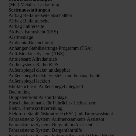
(Met) Metal­lic-Lackie­rung
Seri­en­aus­stat­tun­gen
Air­bag Bei­fah­rer­sei­te abschalt­bar
Air­bag Bei­fah­rer­sei­te
Air­bag Fah­rer­sei­te
Akti­ves Brems­licht (ESS)
Alarm­an­la­ge
Ambi­en­te-Beleuch­tung
Anhän­ger-Sta­bi­li­sie­rungs-Pro­gramm (TSA)
Anti-Blo­ckier-Sys­tem (ABS)
Antriebs­art: All­rad­an­trieb
Audio­sys­tem: Radio RDS
Außen­spie­gel elektr. anklapp­bar
Außen­spie­gel elektr. ver­stell- und heiz­bar, bei­de
Außen­spie­gel lackiert
Blink­leuch­te in Außen­spie­gel inte­griert
Dach­re­ling
Dop­pel­end­rohr Aus­puff­an­la­ge
Ein­schalt­au­to­ma­tik für Fahr­licht / Licht­sen­sor
Elektr. Brems­kraft­ver­tei­lung
Elek­tron. Sta­bi­li­täts­kon­trol­le (ESC) mit Brems­as­sis­tent
Fahr­as­sis­tenz-Sys­tem: Auf­merk­sam­keits-Assis­tent
Fahr­as­sis­tenz-Sys­tem: Berg­ab­fahr-Assis­tent
Fahr­as­sis­tenz-Sys­tem: Berg­an­fahr­hil­fe
Fahr­as­sis­tenz-Sys­tem: Fahr­pro­fil­aus­wahl (Dri­ve Mode)