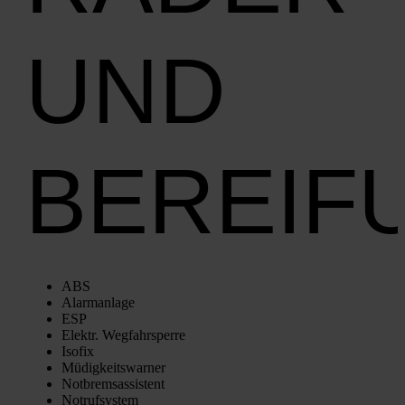
UND
BEREIF
ABS
Alarm­an­la­ge
ESP
Elektr. Weg­fahr­sper­re
Iso­fix
Müdig­keits­war­ner
Not­brems­as­sis­tent
Not­ruf­sys­tem