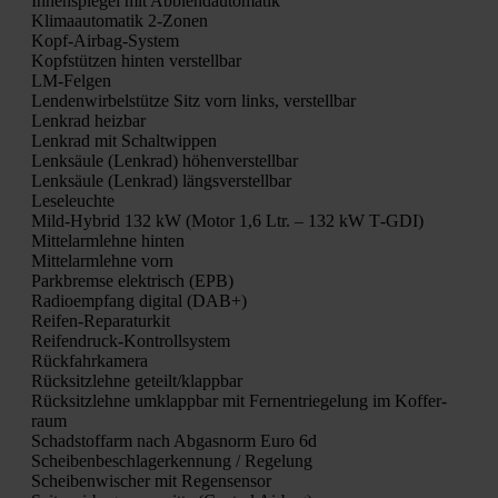
Innen­spie­gel mit Abblend­au­to­ma­tik
Kli­ma­au­to­ma­tik 2‑Zonen
Kopf-Air­bag-Sys­tem
Kopf­stüt­zen hin­ten ver­stell­bar
LM-Fel­gen
Len­den­wir­bel­stüt­ze Sitz vorn links, ver­stell­bar
Lenk­rad heiz­bar
Lenk­rad mit Schalt­wip­pen
Lenk­säu­le (Lenk­rad) höhen­ver­stell­bar
Lenk­säu­le (Lenk­rad) längs­ver­stell­bar
Lese­leuch­te
Mild-Hybrid 132 kW (Motor 1,6 Ltr. – 132 kW T‑GDI)
Mit­tel­arm­leh­ne hin­ten
Mit­tel­arm­leh­ne vorn
Park­brem­se elek­trisch (EPB)
Radio­emp­fang digi­tal (DAB+)
Rei­fen-Repa­ra­tur­kit
Rei­fen­druck-Kon­troll­sys­tem
Rück­fahr­ka­me­ra
Rück­sitz­leh­ne geteilt/klappbar
Rück­sitz­leh­ne umklapp­bar mit Fer­n­ent­rie­ge­lung im Kof­fer­
raum
Schad­stoff­arm nach Abgas­norm Euro 6d
Schei­ben­be­schla­ger­ken­nung / Rege­lung
Schei­ben­wi­scher mit Regen­sen­sor