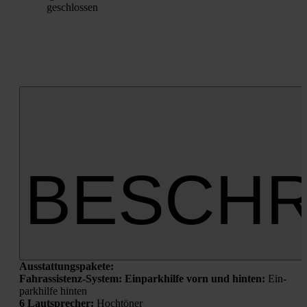
geschlos­sen
BESCHR
Aus­stat­tungs­pa­ke­te:
Fahr­as­sis­tenz-Sys­tem: Ein­park­hil­fe vorn und hin­ten:
Ein­
park­hil­fe hin­ten
6 Laut­spre­cher:
Hoch­tö­ner