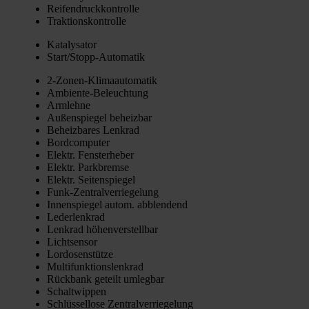
Rei­fen­druck­kon­trol­le
Trak­ti­ons­kon­trol­le
Kata­ly­sa­tor
Star­t/­Stopp-Auto­ma­tik
2‑Zo­nen-Kli­ma­au­to­ma­tik
Ambi­en­te-Beleuch­tung
Arm­leh­ne
Außen­spie­gel beheiz­bar
Beheiz­ba­res Lenk­rad
Bord­com­pu­ter
Elektr. Fens­ter­he­ber
Elektr. Park­brem­se
Elektr. Sei­ten­spie­gel
Funk-Zen­tral­ver­rie­ge­lung
Innen­spie­gel autom. abblen­dend
Leder­lenk­rad
Lenk­rad höhen­ver­stell­bar
Licht­sen­sor
Lor­do­sen­stüt­ze
Mul­ti­funk­ti­ons­lenk­rad
Rück­bank geteilt umleg­bar
Schalt­wip­pen
Schlüs­sel­lo­se Zen­tral­ver­rie­ge­lung