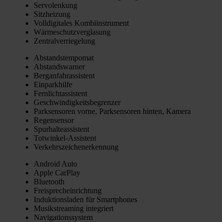
Ser­vo­len­kung
Sitz­hei­zung
Voll­di­gi­ta­les Kom­bi­in­stru­ment
Wär­me­schutz­ver­gla­sung
Zen­tral­ver­rie­ge­lung
Abstands­tem­po­mat
Abstands­war­ner
Berg­an­fahr­as­sis­tent
Ein­park­hil­fe
Fern­licht­as­sis­tent
Geschwin­dig­keits­be­gren­zer
Park­sen­so­ren vor­ne, Park­sen­so­ren hin­ten, Kame­ra
Regen­sen­sor
Spur­hal­te­as­sis­tent
Tot­win­kel-Assis­tent
Ver­kehrs­zei­chen­er­ken­nung
Android Auto
Apple Car­Play
Blue­tooth
Frei­sprech­ein­rich­tung
Induk­ti­ons­la­den für Smart­phones
Musik­strea­ming inte­griert
Navi­ga­ti­ons­sys­tem