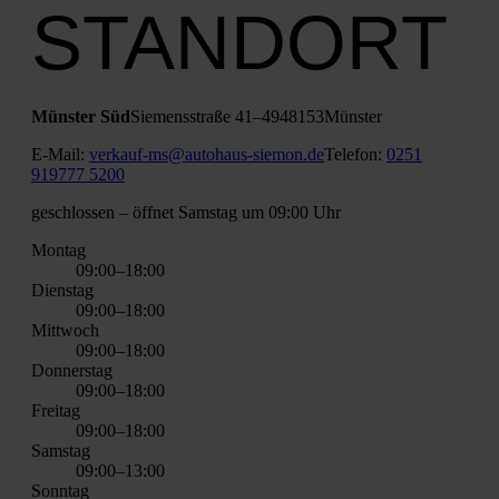
STANDORT
Müns­ter Süd
Sie­mens­stra­ße 41–49
48153
Müns­ter
E‑Mail:
verkauf-ms@autohaus-siemon.de
Tele­fon:
0251
919777 5200
geschlos­sen
– öff­net Sams­tag um 09:00 Uhr
Mon­tag
09:00–18:00
Diens­tag
09:00–18:00
Mitt­woch
09:00–18:00
Don­ners­tag
09:00–18:00
Frei­tag
09:00–18:00
Sams­tag
09:00–13:00
Sonn­tag