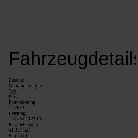
Fahrzeugdetail
Zustand
Gebraucht­wa­gen
Typ
Pkw
Erst­zu­las­sung
11/2023
Leis­tung
132 kW / 179 PS
Kilo­me­ter­stand
51.297 km
Kraft­stoff