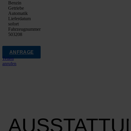
Ben­zin
Getrie­be
Auto­ma­tik
Lie­fer­da­tum
sofort
Fahrzeugnummer
503208
ANFRAGE
Teilen
anrufen
AUSSTATTU