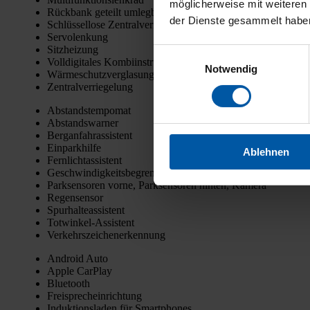
möglicherweise mit weiteren
Rück­bank geteilt umleg­bar
der Dienste gesammelt habe
Schlüs­sel­lo­se Zen­tral­ver­rie­ge­lung
Ser­vo­len­kung
Sitz­hei­zung
Einwilligungsauswahl
Voll­di­gi­ta­les Kom­bi­in­stru­ment
Notwendig
Wär­me­schutz­ver­gla­sung
Zen­tral­ver­rie­ge­lung
Abstands­tem­po­mat
Abstands­war­ner
Berg­an­fahr­as­sis­tent
Ein­park­hil­fe
Ablehnen
Fern­licht­as­sis­tent
Geschwin­dig­keits­be­gren­zer
Park­sen­so­ren vor­ne, Park­sen­so­ren hin­ten, Kame­ra
Regen­sen­sor
Spur­hal­te­as­sis­tent
Tot­win­kel-Assis­tent
Ver­kehrs­zei­chen­er­ken­nung
Android Auto
Apple Car­Play
Blue­tooth
Frei­sprech­ein­rich­tung
Induk­ti­ons­la­den für Smart­phones