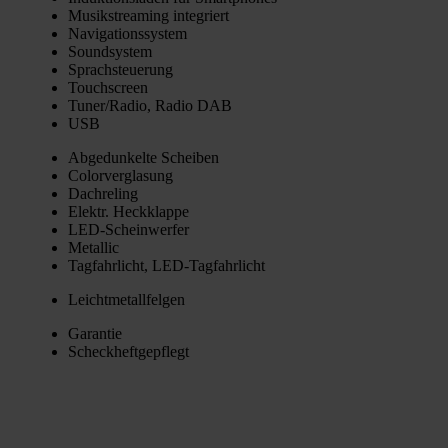
Musik­strea­ming inte­griert
Navi­ga­ti­ons­sys­tem
Sound­sys­tem
Sprach­steue­rung
Touch­screen
Tuner/Radio, Radio DAB
USB
Abge­dun­kel­te Schei­ben
Color­ver­gla­sung
Dach­re­ling
Elektr. Heck­klap­pe
LED-Schein­wer­fer
Metal­lic
Tag­fahr­licht, LED-Tag­fahr­licht
Leicht­me­tall­fel­gen
Garan­tie
Scheck­heft­ge­pflegt