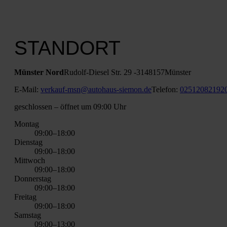
STANDORT
Müns­ter Nord
Rudolf-Die­sel Str. 29 ‑31
48157
Müns­ter
E‑Mail:
verkauf-msn@autohaus-siemon.de
Tele­fon:
02512082192
geschlos­sen
– öff­net um 09:00 Uhr
Mon­tag
09:00–18:00
Diens­tag
09:00–18:00
Mitt­woch
09:00–18:00
Don­ners­tag
09:00–18:00
Frei­tag
09:00–18:00
Sams­tag
09:00–13:00