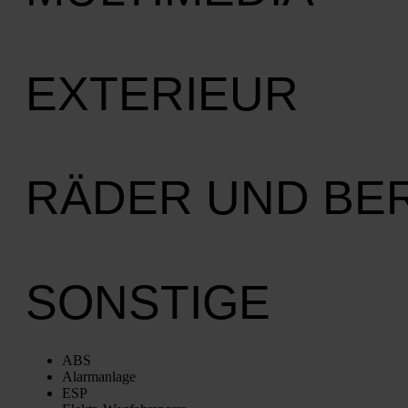
EXTERIEUR
RÄDER UND BE
SONSTIGE
ABS
Alarm­an­la­ge
ESP