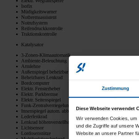
Elektr. Weg­fahr­sper­re
Iso­fix
Müdig­keits­war­ner
Not­brems­as­sis­tent
Not­ruf­sys­tem
Rei­fen­druck­kon­trol­le
Trak­ti­ons­kon­trol­le
Kata­ly­sa­tor
3‑Zo­nen-Kli­ma­au­to­ma­tik
Ambi­en­te-Beleuch­tung
Arm­leh­ne
Außen­spie­gel beheiz­bar
Beheiz­ba­res Lenk­rad
Bord­com­pu­ter
Zustimmung
Elektr. Fens­ter­he­ber
Elektr. Park­brem­se
Elektr. Sei­ten­spie­gel
Funk-Zen­tral­ver­rie­ge­lung
Diese Webseite verwendet 
Innen­spie­gel autom. abblen­dend
Leder­lenk­rad
Wir verwenden Cookies, um I
Lenk­rad höhen­ver­stell­bar
und die Zugriffe auf unsere 
Licht­sen­sor
Lor­do­sen­stüt­ze
Website an unsere Partner fü
Mul­ti­funk­ti­ons­lenk­rad